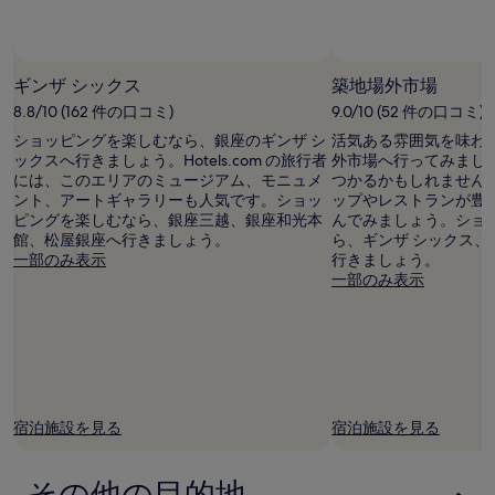
用
時
の
最
ギンザ シックス
築地場外市場
低
8.8/10 (162 件の口コミ)
9.0/10 (52 件の口コミ)
価
格
ショッピングを楽しむなら、銀座のギンザ シ
活気ある雰囲気を味わ
で
ックスへ行きましょう。Hotels.com の旅行者
外市場へ行ってみまし
す。
には、このエリアのミュージアム、モニュメ
つかるかもしれません
料
ント、アートギャラリーも人気です。ショッ
ップやレストランが豊
金
ピングを楽しむなら、銀座三越、銀座和光本
んでみましょう。ショ
お
館、松屋銀座へ行きましょう。
ら、ギンザ シックス
よ
一部のみ表示
行きましょう。
び
一部のみ表示
空
室
状
況
は
変
動
宿泊施設を見る
宿泊施設を見る
す
る
場
その他の目的地
合