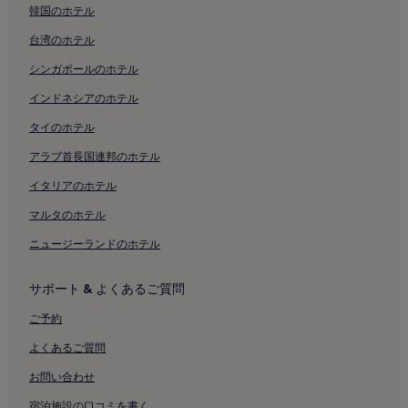
韓国のホテル
深川スポーツ センター付近のホテル
台湾のホテル
鉄道歴史展示室 旧新橋停車場付近のホテル
シンガポールのホテル
カレッタ汐留付近のホテル
インドネシアのホテル
東京ミッドタウン日比谷付近のホテル
相田みつを美術館付近のホテル
タイのホテル
あかつき公園付近のホテル
アラブ首長国連邦のホテル
勝鬨橋付近のホテル
イタリアのホテル
Sl 広場付近のホテル
マルタのホテル
明石町河岸公園付近のホテル
ニュージーランドのホテル
Agc スタジオ付近のホテル
サポート & よくあるご質問
キッザニア東京付近のホテル
ギンザ シックス付近のホテル
ご予約
銀座三越付近のホテル
よくあるご質問
三愛ビル付近のホテル
お問い合わせ
東京タワー付近のホテル
宿泊施設の口コミを書く