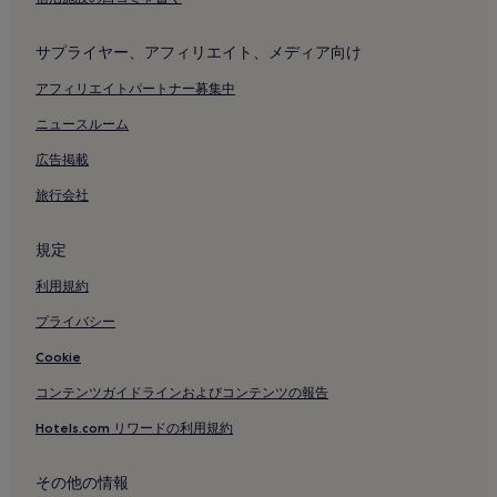
帝国劇場付近のホテル
サプライヤー、アフィリエイト、メディア向け
東京駅付近のホテル
アフィリエイトパートナー募集中
越中島駅付近のホテル
八丁堀駅付近のホテル
ニュースルーム
地下鉄日本橋駅付近のホテル
広告掲載
地下鉄 東銀座駅付近のホテル
旅行会社
地下鉄 宝町駅付近のホテル
規定
地下鉄 京橋駅付近のホテル
利用規約
地下鉄 築地駅付近のホテル
プライバシー
地下鉄 内幸町駅付近のホテル
地下鉄 月島駅付近のホテル
Cookie
アーバンドック ららぽーと豊洲付近のホテル
コンテンツガイドラインおよびコンテンツの報告
築地本願寺付近のホテル
Hotels.com リワードの利用規約
東京ガーデンシアター付近のホテル
その他の情報
日本橋三越本店付近のホテル