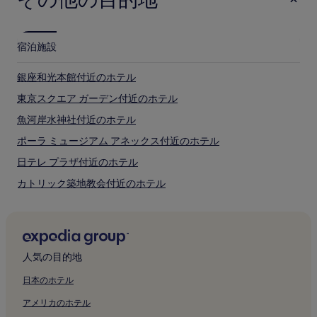
が
あ
り
宿泊施設
ま
す。
別
銀座和光本館付近のホテル
途、
東京スクエア ガーデン付近のホテル
利
用
魚河岸水神社付近のホテル
規
約
ポーラ ミュージアム アネックス付近のホテル
が
日テレ プラザ付近のホテル
適
用
カトリック築地教会付近のホテル
さ
れ
アド ミュージアム東京付近のホテル
る
東京画廊付近のホテル
場
合
ギャラリー小柳付近のホテル
が
人気の目的地
あ
築地川公園デイキャンプ場付近のホテル
り
日本のホテル
築地場外市場付近のホテル
ま
アメリカのホテル
す。
桜川屋上庭園付近のホテル