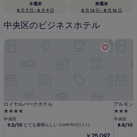
今週末
来週末
8 月 7 日 - 8 月 9 日
8 月 14 日 - 8 月 16 日
中央区のビジネスホテル
ロイヤルパークホテル
アルモン
ロイヤルパークホテル
アルモン
ロイヤルパークホテル
アルモン
4.0
3.0
つ
つ
中央区
中央区
星
10
星
10
9.2/10
8.8/10
とても素晴らしい
(1,049 件の口コミ)
段
段
宿
宿
現
￥25,097
階
階