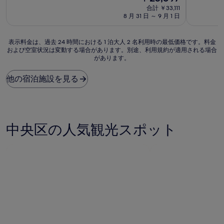
泊
泊
在
中
中
合計 ￥33,111
施
施
の
9.2、
8.8、
8 月 31 日 ～ 9 月 1 日
設
料
設
と
非
金
て
常
は
表
も
に
表示料金は、過去 24 時間における 1 泊大人 2 名利用時の最低価格です。料金
￥25,097
および空室状況は変動する場合があります。別途、利用規約が適用される場合
示
素
良
があります。
料
晴
い、
金
ら
(691
は、
し
件
他の宿泊施設を見る
過
い、
の
去
(1,049
口
24
件
コ
時
の
ミ)
間
口
件
中央区の人気観光スポット
に
コ
の
お
ミ)
口
け
件
コ
る
の
ミ
1
口
泊
コ
大
ミ
人
2
名
利