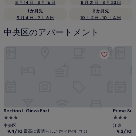
8 月 14 日 - 8 月 16 日
8 月 21 日 - 8 月 23 日
1 か月先
2 か月先
9 月 4 日 - 9 月 6 日
10 月 2 日 - 10 月 4 日
中央区のアパートメント
Section L Ginza East
Prime Suit
Section L Ginza East
Prime Suit
Section L Ginza East
Prime Sui
3.0
3.0
つ
つ
中央区
江東
星
10
星
10
9.4/10
9.2/10
最高に素晴らしい
(202 件の口コミ)
段
段