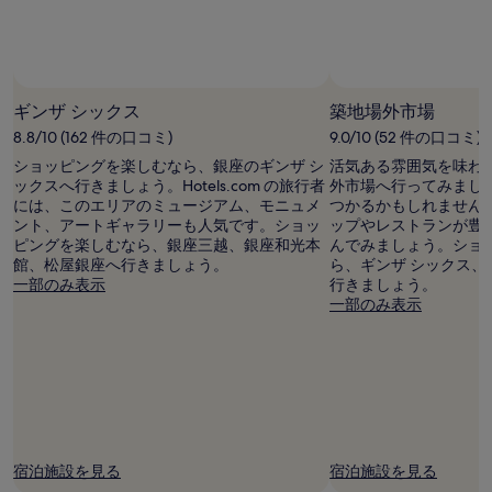
名
利
用
時
の
最
ギンザ シックス
築地場外市場
低
8.8/10 (162 件の口コミ)
9.0/10 (52 件の口コミ)
価
格
ショッピングを楽しむなら、銀座のギンザ シ
活気ある雰囲気を味わ
で
ックスへ行きましょう。Hotels.com の旅行者
外市場へ行ってみまし
す。
には、このエリアのミュージアム、モニュメ
つかるかもしれません
料
ント、アートギャラリーも人気です。ショッ
ップやレストランが豊
金
ピングを楽しむなら、銀座三越、銀座和光本
んでみましょう。ショ
お
館、松屋銀座へ行きましょう。
ら、ギンザ シックス
よ
一部のみ表示
行きましょう。
び
一部のみ表示
空
室
状
況
は
変
動
す
宿泊施設を見る
宿泊施設を見る
る