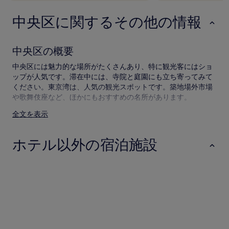
場
合
中央区に関するその他の情報
が
あ
り
ま
中央区の概要
す。
別
中央区には魅力的な場所がたくさんあり、特に観光客にはショ
途、
ップが人気です。滞在中には、寺院と庭園にも立ち寄ってみて
利
ください。東京湾は、人気の観光スポットです。築地場外市場
用
や歌舞伎座など、ほかにもおすすめの名所があります。
規
約
全文を表示
中央区へのアクセス
が
適
飛行機でのアクセス
用
ホテル以外の宿泊施設
さ
最寄りの空港 :
れ
ホテル
アパートスタイルホテル
ホステル
る
羽田空港 (HND) まで 13 km
場
列車でのアクセス
合
が
周辺エリアにある鉄道駅 :
あ
り
八丁堀駅
ま
ホテル
アパートスタイル
ホステル