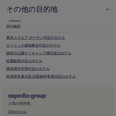
馬喰町駅
す。
ホテル
その他の目的地
地下鉄でのアクセス
周辺エリアにある地下鉄駅 :
宿泊施設
地下鉄 築地駅
地下鉄 新富町駅
東京スクエア ガーデン付近のホテル
地下鉄 築地市場駅
カトリック築地教会付近のホテル
中央区の見どころと観光スポット
築地川公園デイキャンプ場付近のホテル
中央区の見どころ
松屋銀座付近のホテル
東京湾
築地場外市場付近のホテル
築地本願寺
銀座和光本館
鉄道歴史展示室 旧新橋停車場付近のホテル
東京スクエア ガーデン
浜離宮恩賜庭園
パナソニック 汐留ミュージアム ルオー ギャラリー付近のホテ
ル
築地場外市場
歌舞伎座
あかつき公園付近のホテル
新橋演舞場
人気の目的地
銀座三越
勝鬨橋付近のホテル
松屋銀座
明石町河岸公園付近のホテル
日本のホテル
ギンザ シックス