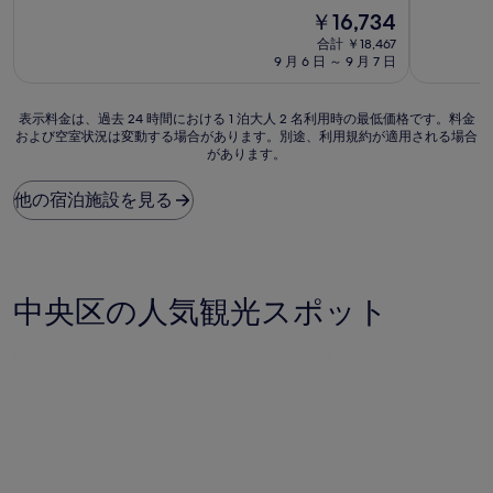
宿
宿
現
￥16,734
階
階
泊
泊
在
中
中
合計 ￥18,467
施
施
の
9.4、
9.2、
9 月 6 日 ～ 9 月 7 日
設
料
設
最
と
金
高
て
は
表
に
も
表示料金は、過去 24 時間における 1 泊大人 2 名利用時の最低価格です。料金
￥16,734
および空室状況は変動する場合があります。別途、利用規約が適用される場合
示
素
素
があります。
料
晴
晴
金
ら
ら
は、
し
し
他の宿泊施設を見る
過
い、
い、
去
(202
(100
24
件
件
時
の
の
間
口
口
中央区の人気観光スポット
に
コ
コ
お
ミ)
ミ)
け
件
件
る
の
の
1
口
口
泊
コ
コ
大
ミ
ミ
人
2