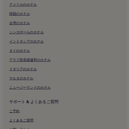
東京国立近代美術館フィルムセンター付近のホテル
ヤマハ ホール
アメリカのホテル
日本橋高島屋 S.C.
キッザニア東京付近のホテル
韓国のホテル
東京証券取引所
小網神社
お台場海浜公園のホステル
台湾のホテル
お台場海浜公園のアパートメント
シンガポールのホテル
お台場海浜公園のアパートスタイルホテル
インドネシアのホテル
日暮里繊維街のアパートメント
タイのホテル
日暮里繊維街のゲストハウス
アラブ首長国連邦のホテル
歌舞伎座付近のホテル
イタリアのホテル
三愛ビル付近のホテル
マルタのホテル
帝国劇場付近のホテル
ニュージーランドのホテル
東京駅付近のホテル
八丁堀駅付近のホテル
サポート & よくあるご質問
地下鉄 東銀座駅付近のホテル
ご予約
地下鉄 京橋駅付近のホテル
よくあるご質問
地下鉄 築地駅付近のホテル