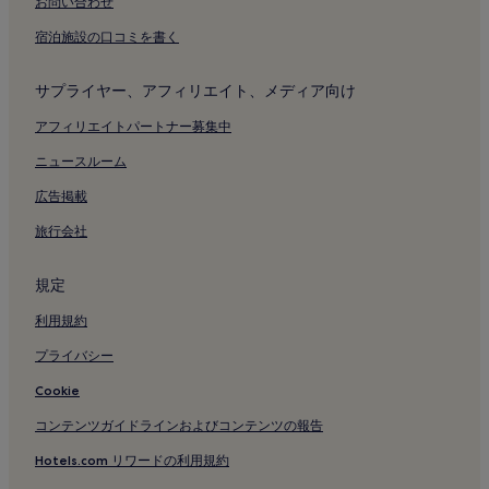
お問い合わせ
地下鉄 茅場町駅付近のホテル
宿泊施設の口コミを書く
地下鉄 築地市場駅付近のホテル
竹芝駅付近のホテル
サプライヤー、アフィリエイト、メディア向け
汐留駅付近のホテル
アフィリエイトパートナー募集中
築地本願寺付近のホテル
ニュースルーム
かっぱ橋道具街のホステル
広告掲載
かっぱ橋道具街のアパートメント
旅行会社
かっぱ橋道具街のアパートスタイルホテル
かっぱ橋道具街のゲストハウス
規定
日本橋高島屋 S.C.付近のホテル
利用規約
東京ガーデンシアター付近のホテル
プライバシー
東京の駐車場のあるホテル
Cookie
東京の朝食無料のホテル
コンテンツガイドラインおよびコンテンツの報告
東京のキッチン付きのホテル
Hotels.com リワードの利用規約
東京のペットと泊まれるホテル