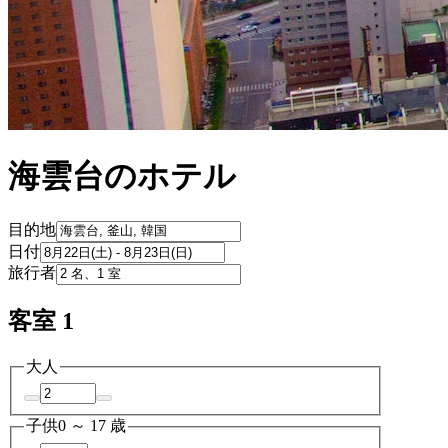
海雲台のホテル
目的地
日付
旅行者
客室 1
大人
子供
0 ～ 17 歳