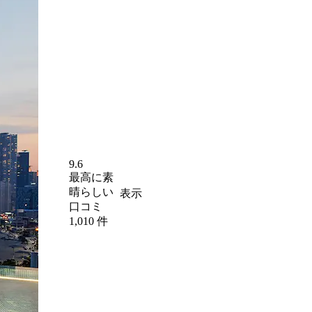
9.6
最高に素
晴らしい
表示
口コミ
1,010 件