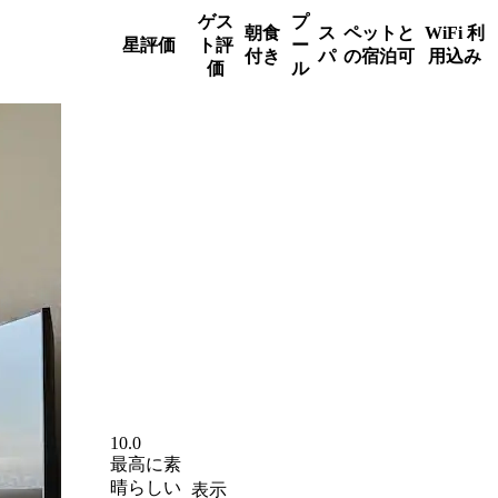
ゲス
プ
朝食
ス
ペットと
WiFi 利
星評価
ト評
ー
付き
パ
の宿泊可
用込み
価
ル
10.0
最高に素
晴らしい
表示