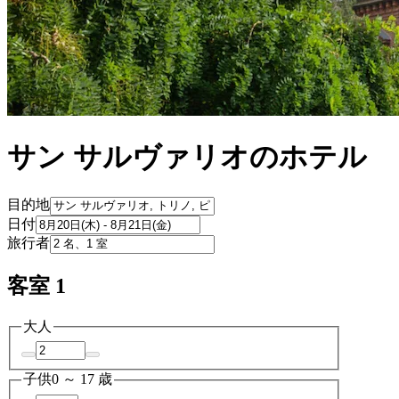
サン サルヴァリオのホテル
目的地
日付
旅行者
客室 1
大人
子供
0 ～ 17 歳