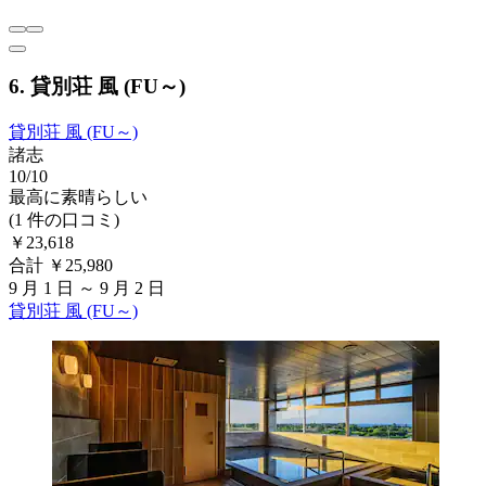
6. 貸別荘 風 (FU～)
貸別荘 風 (FU～)
諸志
10/10
最高に素晴らしい
(1 件の口コミ)
￥23,618
合計 ￥25,980
9 月 1 日 ～ 9 月 2 日
貸別荘 風 (FU～)