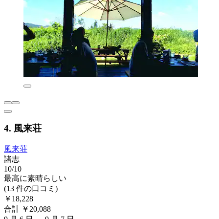
4. 風来荘
風来荘
諸志
10/10
最高に素晴らしい
(13 件の口コミ)
￥18,228
合計 ￥20,088