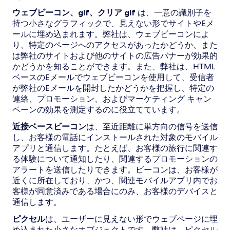
ウェブビーコン、gif、クリア gif
は、一意の識別子を
持つ小さなグラフィックで、見えない形でサイトやEメ
ールに埋め込まれます。弊社は、ウェブビーコンによ
り、特定のページへのアクセスがあったかどうか、また
は弊社のサイトおよび他のサイトの広告バナーが効果的
かどうかを知ることができます。また、弊社は、HTML
ベースのEメールでウェブビーコンを使用して、受信者
が弊社のEメールを開封したかどうかを把握し、特定の
連絡、プロモーション、およびマーケティング キャン
ペーンの効果を測定するのに役立てています。
近接ベースビーコン
は、至近距離に単方向の信号を送信
し、お客様の電話にインストールされた対象のモバイル
アプリと通信します。たとえば、お客様の旅行に関連す
る体験について通知したり、関連するプロモーションの
アラートを送信したりできます。ビーコンは、お客様が
近くに所在しており、かつ、関連モバイルアプリ内でお
客様が同意済みである場合にのみ、お客様のデバイスと
通信します。
ピクセル
は、ユーザーに見えない形でウェブページに埋
め込まれた小さなオブジェクトです。弊社は、ピクセル