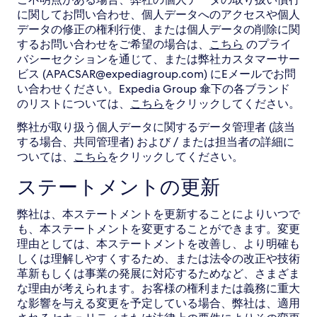
に関してお問い合わせ、個人データへのアクセスや個人
データの修正の権利行使、または個人データの削除に関
するお問い合わせをご希望の場合は、
こちら
のプライ
バシーセクションを通じて、または弊社カスタマーサー
ビス (APACSAR@expediagroup.com) にEメールでお問
い合わせください。Expedia Group 傘下の各ブランド
のリストについては、
こちら
をクリックしてください。
弊社が取り扱う個人データに関するデータ管理者 (該当
する場合、共同管理者) および / または担当者の詳細に
ついては、
こちら
をクリックしてください。
ステートメントの更新
弊社は、本ステートメントを更新することによりいつで
も、本ステートメントを変更することができます。変更
理由としては、本ステートメントを改善し、より明確も
しくは理解しやすくするため、または法令の改正や技術
革新もしくは事業の発展に対応するためなど、さまざま
な理由が考えられます。お客様の権利または義務に重大
な影響を与える変更を予定している場合、弊社は、適用