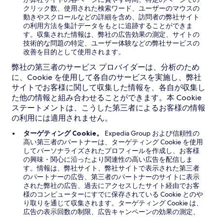
クリック数、使用された検索ワード、ユーザーのマウスの
動きやスクロールなどの詳細を含め、訪問者の弊社サイト
の利用方法を集計データをもとに追跡することができま
す。収集された情報は、弊社の広告効果の測定、サイトの
技術的な問題の特定、ユーザー体験などの弊社サービスの
改善を目的として使用されます。
弊社の第三者のサービス プロバイダーは、分析のため
に、Cookie を使用して各自のサービスを実施し、弊社
サイトでお客様に関して収集した情報を、各自が収集し
た他の情報と組み合わせることができます。本 Cookie
ステートメントは、こうした第三者によるお客様の情報
の利用には適用されません。
ターゲティング Cookie。
Expedia Group および信頼性の
高い第三者のパートナーは、ターゲティング Cookie を使用
してパーソナライズされたプロフィールを作成し、お客様
の興味・関心に沿ったより関連性の高い広告を配信しま
す。情報は、弊社サイト、弊社サイトで表示された第三者
のパートナーの広告、第三者のパートナーのサイトに表示
された弊社の広告、過去にアクセスしたサイト経由でお客
様のコンピューターにすでに保存されている Cookie とのや
り取りを通じて収集されます。ターゲティング Cookie は、
広告の表示回数の制限、広告キャンペーンの効果の測定、