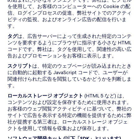
を使用して、お客様のコンピューターへの Cookie の配
信、ログインプロセスの促進、弊社サイトでのアクティ
ビティの監視、およびオンライン広告の配信を行いま
す。
タグ
は、広告サーバーによって生成された特定のコンテ
ンツを要求するようにブラウザに指示する小さな HTML
コードです。弊社は、タグを使用して、関連性の高い広
告およびプロモーションをお客様に表示します。
スクリプト
は、特定のウェブページが読み込まれたとき
に自動的に起動する JavaScript コードで、ユーザーが
関連付けられた広告を閲覧しているかどうかを判断しま
す。
ローカルストレージ オブジェクト
(HTML 5 など) は、
コンテンツおよび設定を保存するために使用されます。
お客様のウェブ閲覧アクティビティに基づいて、弊社の
サイトで広告を表示する特定の機能を提供するために弊
社が提携する第三者は、ローカルストレージ オブジェ
クトを使用して情報を収集および保存します。
ソフトウェア開発キット (以下「SDK」といいます)