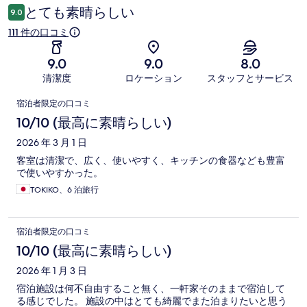
コ
とても素晴らしい
9.0
ミ
111 件の口コミ
9.0
9.0
8.0
清潔度
ロケーション
スタッフとサービス
口
宿泊者限定の口コミ
コ
10/10 (最高に素晴らしい)
ミ
2026 年 3 月 1 日
客室は清潔で、広く、使いやすく、キッチンの食器なども豊富
で使いやすかった。
TOKIKO、6 泊旅行
宿泊者限定の口コミ
10/10 (最高に素晴らしい)
2026 年 1 月 3 日
宿泊施設は何不自由すること無く、一軒家そのままで宿泊して
る感じでした。 施設の中はとても綺麗でまた泊まりたいと思う