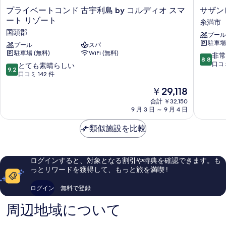
プ
サ
プライベートコンド 古宇利島 by コルディオ スマ
サザン
表
ラ
ザ
ート リゾート
糸満市
示
イ
ン
国頭郡
プール
ベ
ビ
す
駐車場
ー
プール
スパ
ー
る
駐車場 (無料)
WiFi (無料)
ト
チ
10
非常
8.8
コ
ホ
段
口コミ
10
とても素晴らしい
9.2
ン
テ
階
段
口コミ 142 件
ド
ル
中
階
現
￥29,118
古
＆
8.8、
中
在
宇
リ
非
9.2、
合計 ￥32,150
の
利
ゾ
常
9 月 3 日 ～ 9 月 4 日
と
料
島
ー
に
て
金
by
ト
良
類似施設を比較
も
は
コ
沖
い、
素
￥29,118
ル
縄
口
晴
デ
糸
コ
ら
ログインすると、対象となる割引や特典を確認できます。も
ィ
満
ミ
し
っとリワードを獲得して、もっと旅を満喫 !
オ
市
1,217
い、
ス
件
口
ログイン
無料で登録
マ
件
コ
ー
の
ミ
周辺地域について
ト
口
142
リ
コ
件