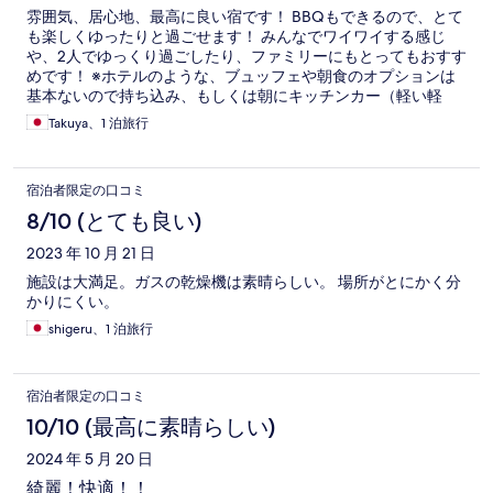
雰囲気、居心地、最高に良い宿です！ BBQもできるので、とて
も楽しくゆったりと過ごせます！ みんなでワイワイする感じ
や、2人でゆっくり過ごしたり、ファミリーにもとってもおすす
めです！ ※ホテルのような、ブュッフェや朝食のオプションは
基本ないので持ち込み、もしくは朝にキッチンカー（軽い軽
食）があるのでその利用になります！ 自分たちは、前の晩に近
Takuya、1 泊旅行
所のエビの養殖場で生きたエビを持ち込み、夜はBBQでエビを
焼き、朝はエビの頭などをスープにして楽しみました。
宿泊者限定の口コミ
8/10 (とても良い)
2023 年 10 月 21 日
施設は大満足。ガスの乾燥機は素晴らしい。 場所がとにかく分
かりにくい。
shigeru、1 泊旅行
宿泊者限定の口コミ
10/10 (最高に素晴らしい)
2024 年 5 月 20 日
綺麗！快適！！