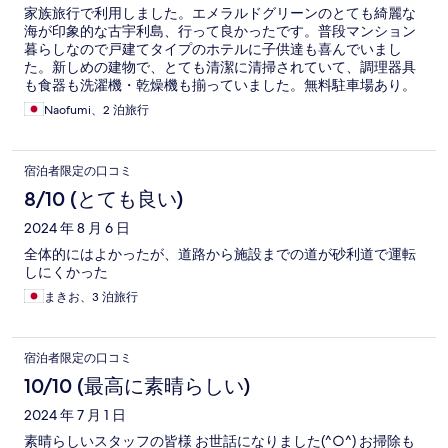
家族旅行で利用しました。エメラルドグリーンのとても綺麗な
海が印象的な古宇利島、行って良かったです。普段マンション
暮らしなので戸建てタイプのホテルに子供達も喜んでいまし
た。新しめの建物で、とても清潔に清掃されていて、調理器具
も食器も洗濯機・乾燥機も揃っていました。無料駐車場あり。
スタッフさんも印象良し。古宇利ビーチまで車で５分ほど、ハ
Naofumi、2 泊旅行
ートロックまで徒歩１０分ちょいなのも良かったです。調味料
が一切なかったのと、ベッドが固くて体が痛くなったのは残念
でしたが、良心的な宿泊費を考えると許容範囲内かなと。バー
宿泊者限定の口コミ
ベキュースペースもありオススメの宿です。
8/10 (とても良い)
2024 年 8 月 6 日
全体的にはよかったが、道路から施設までの道が砂利道で運転
しにくかった
まきお、3 泊旅行
宿泊者限定の口コミ
10/10 (最高に素晴らしい)
2024 年 7 月 1 日
素晴らしいスタッフの皆様 お世話になりました(^○^) お掃除も