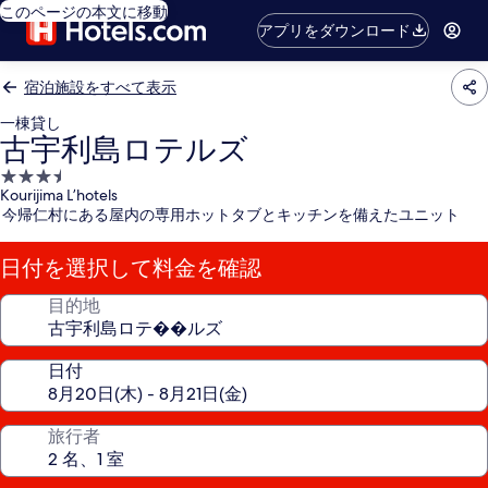
このページの本文に移動
アプリをダウンロード
宿泊施設をすべて表示
一棟貸し
古宇利島ロテルズ
3.5
Kourijima L’hotels
つ
今帰仁村にある屋内の専用ホットタブとキッチンを備えたユニット
星
宿
日付を選択して料金を確認
泊
施
目的地
設
日付
旅行者