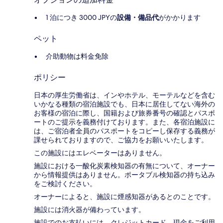
1 泊につき 3000 JPYの
設備・備品代
がかかります
ペット
介助動物は料金免除
ポリシー
日本の厚生労働省は、インやホテル、モーテルなどを含む
いかなる種類の宿泊施設でも、日本に​居住してない海外の
お客様の宿泊に際し、国籍および旅券番号の確認とパスポ
ートのご提示を義務付け​ております。また、各宿泊施設に
は、ご宿泊者全員のパスポートをコピーし保存する義務が
課せられておりますの​で、ご協力をお願いいたします。
この施設にはエレベーターはありません。
施設における一酸化炭素検知器の有無について、オーナー
から情報提供はありません。ポータブル検知器の持ち込み
をご検討ください。
オーナーによると、施設に煙感知器があるとのことです。
施設には消火器が備わっています。
施設でのお支払いには、クレジットカード、現金をご利用