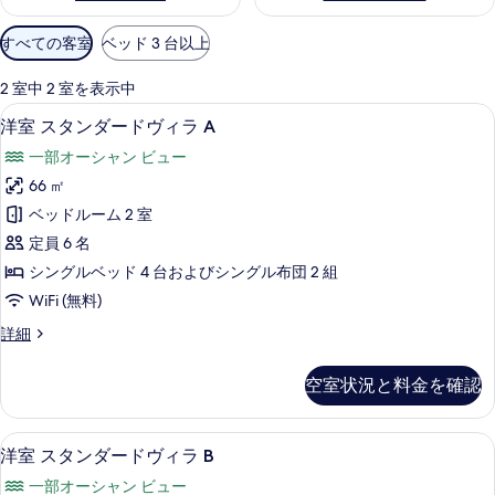
利
すべての客室
ベッド 3 台以上
用
可
2 室中 2 室を表示中
能
洋室 スタンダードヴィラ A | リビング
洋
8
洋室 スタンダードヴィラ A
な
室
客
一部オーシャン ビュー
ス
室
66 ㎡
タ
の
ベッドルーム 2 室
ン
絞
定員 6 名
り
ダ
シングルベッド 4 台およびシングル布団 2 組
込
ー
WiFi (無料)
み
ド
条
洋
詳細
ヴ
件
室
ィ
ス
空室状況と料金を確認
タ
ラ
ン
A
ダ
洋室 スタンダードヴィラ B | リビング
洋
9
ー
の
洋室 スタンダードヴィラ B
室
ド
す
一部オーシャン ビュー
ヴ