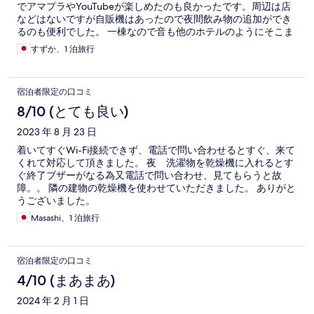
でアマプラやYouTubeが楽しめたのも良かったです。周辺は店
などはないですが自販機はあったので夜間飲み物の追加ができ
るのも便利でした。 一棟なので音も他のホテルのようにそこま
で気を使う必要はなく、花火やバーベキューができたり、大人
すずか、1 泊旅行
数での宿泊が可能だったりと自由度が高いのもありがたかった
です。宿泊しているみなさんもルールを守っており騒音など気
になることはありませんでした。 これで一泊料金が他のホテル
宿泊者限定の口コミ
より安い部類に入るのが素晴らしいと思います。 一点だけ、ホ
テル施設に出入りする道が一本道で周囲が木々に囲まれ舗装さ
8/10 (とても良い)
れていないため、両方から車が鉢合わせた場合、どちらかがバ
2023 年 8 月 23 日
ックでかなりの距離を下がらないといけないのが不便でした。
チェックアウト時間だと後ろからも車が詰まったりしているた
着いてすぐWi-Fi接続できず、電話で問い合わせるとすぐ、来て
め、朝の特定の時間だけホテル側からの一方通行などのルール
くれて対応して頂きました。 夜 洗濯物を乾燥機に入れるとす
があればより快適かなと思います。
ぐ終了ブザーがなる為又電話で問い合わせ、見てもらうと故
障。。 隣の建物の乾燥機を使わせていただきました。 ありがと
うございました。
Masashi、1 泊旅行
宿泊者限定の口コミ
4/10 (まあまあ)
2024 年 2 月 1 日