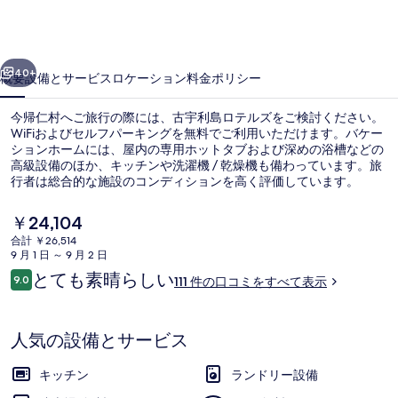
テ
ル
前へ
次へ
ズ
40+
概要
設備とサービス
ロケーション
料金
ポリシー
の
今帰仁村へご旅行の際には、古宇利島ロテルズをご検討ください。
写
WiFiおよびセルフパーキングを無料でご利用いただけます。バケー
ションホームには、屋内の専用ホットタブおよび深めの浴槽などの
真
高級設備のほか、キッチンや洗濯機 / 乾燥機も備わっています。旅
ギ
行者は総合的な施設のコンディションを高く評価しています。
ャ
現
￥24,104
在
ラ
合計 ￥26,514
の
9 月 1 日 ～ 9 月 2 日
航空写真
リ
料
口
とても素晴らしい
9.0
111 件の口コミをすべて表示
金
10段階中9.0
ー
コ
は
ミ
￥24,104
で
人気の設備とサービス
す
キッチン
ランドリー設備