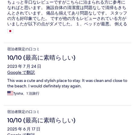
ちょっと辛口なレビューですがこちらに泊まられる方に参考に
なればと思います。 施設自体の清潔度は問題なしで清掃もきち
んとされています。 備品も揃えてあり問題なしです。 スタッフ
の方も好印象でした。 ですが他の方もレビューされている方が
いましたが以下の点がダメでした。 １、ベッドが最悪。 例える
と病院の診察ベッドです。 横幅はとても狭くマットの硬さ？が
なんともいえないほど寝心地が悪く３泊しましたが疲れている
のに寝れませんでした。 2、水道の水が臭い コップを洗って飲
み物を飲むと 水道の水の匂いが残ってて飲めませんでした。 そ
宿泊者限定の口コミ
れほど臭い。 3、お願い事が多い チェックイン時に渡されたお
願い事の紙… 色々とお願い事が記載されていましたが、 一番ビ
10/10 (最高に素晴らしい)
ックリなのが 退出時にはお部屋の清掃をお願いします。 との
2023 年 7 月 24 日
事。 お客さんが部屋を清掃するの？と ビックリしました。 清
Google で翻訳
掃道具もきっちりお部屋に置かれていました。 4、1階から２階
に上がる階段ですがちょうど登り切ったところが床が落ちそう
This was a cute and stylish place to stay. It was clean and close to
なぐらいギシギシ音がなっていて怖かったです。 体重が重い方
the beach. I would definitely stay again.
だと大丈夫？と思うレベルです。 壁紙や床のフローリングも剥
Tyisha、1 泊旅行
がれているのもそのままで引っかかって足の皮がむけました。
掲載写真とはかけ離れているお部屋です。 また泊まりたいとは
思いませんでした。
宿泊者限定の口コミ
10/10 (最高に素晴らしい)
2025 年 6 月 17 日