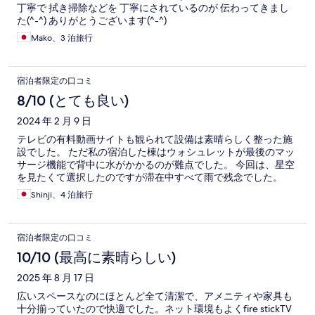
丁寧で 拭き掃除などを 丁寧にされているのが 伝わってきまし
た(^-^) ありがとうございます(^-^)
Mako、3 泊旅行
宿泊者限定の口コミ
8/10 (とても良い)
2024 年 2 月 9 日
テレビの有料動画サイトも観られて設備は素晴らしく整った施
設でした。 ただ私の宿泊した棟はウォシュレットが最後のマッ
サージ機能で背中に水がかかるのが難点でした。 今回は、星空
を見たくて選択したのですが滞在中すべて雨で残念でした。
Shinji、4 泊旅行
宿泊者限定の口コミ
10/10 (最高に素晴らしい)
2025 年 8 月 17 日
広いスペースなのにほとんど全て清潔で、アメニティや家具も
十分揃っていたので快適でした。ネット環境もよくfire stickTV