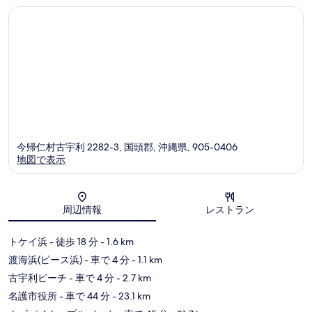
ゾ
ミ
件
ー
の
ト
口
国
コ
頭
ミ
郡
今帰仁村古宇利 2282-3, 国頭郡, 沖縄県, 905-0406
地図で表示
地図
周辺情報
レストラン
トケイ浜
- 徒歩 18 分
- 1.6 km
渡海浜(ピース浜)
- 車で 4 分
- 1.1 km
古宇利ビーチ
- 車で 4 分
- 2.7 km
名護市役所
- 車で 44 分
- 23.1 km