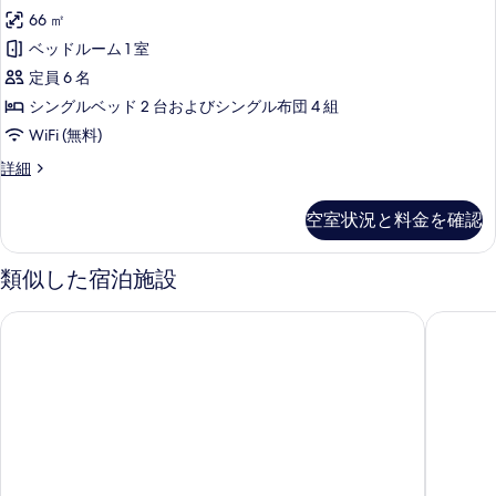
ス
べ
ィ
66 ㎡
タ
ラ
て
ベッドルーム 1 室
A
ン
の
の
定員 6 名
ダ
詳
写
シングルベッド 2 台およびシングル布団 4 組
細
ー
真
WiFi (無料)
ド
を
洋
詳細
ヴ
室
表
ィ
ス
示
空室状況と料金を確認
タ
ラ
す
ン
B
ダ
類似した宿泊施設
る
ー
の
ド
す
プライベートコンド 古宇利島 by コルディオ スマート リゾー
サザンビ
ヴ
べ
ィ
ラ
て
B
の
の
詳
写
細
真
を