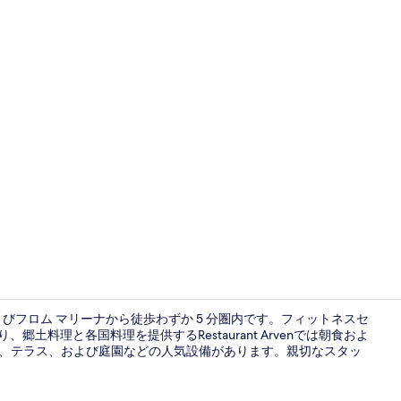
庭園
びフロム マリーナから徒歩わずか 5 分圏内です。フィットネスセ
土料理と各国料理を提供するRestaurant Arvenでは朝食およ
ジ、テラス、および庭園などの人気設備があります。親切なスタッ
ロビー応接