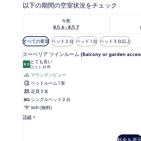
以下の期間の空室状況をチェック
今夜 8月 6 - 8月 7 の空室状況をチェック
明日 8月 7 
今夜
8月 6 - 8月 7
利
すべての客室
ベッド 2 台
ベッド 1 台
ベッド 3 台以上
用
高級寝具、ピロートップベッド、W
ス
可
10
スーペリア ツインルーム (Balcony or garden acces
ー
能
とても良い
8.0
な
10 点中 8.0
ペ
(口
口コミ 31 件
客
コ
リ
マウンテンビュー
室
ミ
ア
ベッドルーム 1 室
の
31
ツ
定員 3 名
絞
件)
イ
シングルベッド 2 台
り
ン
WiFi (無料)
込
み
ル
ス
詳細
条
ー
ー
ペ
件
ム
リ
ア
料金を表
(Balcony