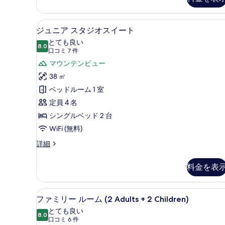
ツ
or
イ
garden
ジュニア スタジオスイート | 
ジ
ン
8
ジュニア スタジオスイート
access)
ル
ュ
とても良い
ー
の
8.0
10 点中 8.0
ニ
(口
口コミ 7 件
ム
す
(Balcony
コ
ア
マウンテンビュー
or
べ
ミ
ス
38 ㎡
garden
7
て
access)
タ
ベッドルーム 1 室
件)
の
の
ジ
定員 4 名
詳
写
細
オ
シングルベッド 2 台
真
ス
WiFi (無料)
を
イ
ジ
詳細
表
ュ
ー
ニ
示
料金を表
ト
ア
す
ス
の
タ
る
ファミリー ルーム (2 Adults 
フ
す
6
ジ
ファミリー ルーム (2 Adults + 2 Children)
ァ
オ
べ
とても良い
ス
8.0
10 点中 8.0
ミ
(口
て
口コミ 6 件
イ