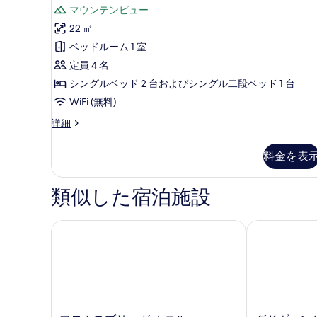
コ
リ
マウンテンビュー
の
ー
ミ
ト
ー
22 ㎡
写
の
6
ル
ベッドルーム 1 室
真
詳
件)
細
ー
定員 4 名
を
ム
シングルベッド 2 台およびシングル二段ベッド 1 台
表
(2
WiFi (無料)
示
Adults
す
フ
詳細
+
ァ
る
ミ
2
料金を表
リ
Children)
ー
の
ル
類似した宿泊施設
ー
す
ム
べ
(2
フロムスブリッガ ホテル
グドヴァンゲ
Adults
て
+
の
2
写
Children)
の
真
詳
を
細