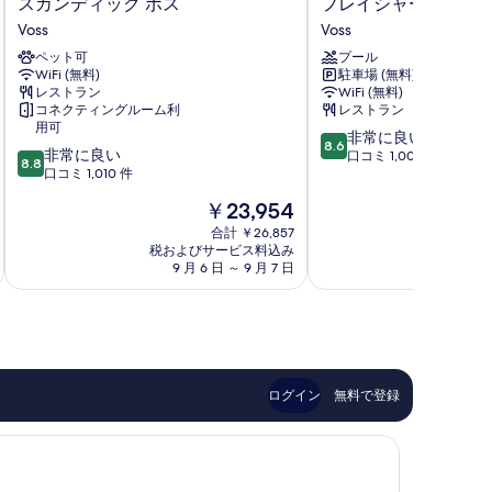
ス
フ
スカンディック ボス
フレイシャーズ ホテ
カ
レ
Voss
Voss
ン
イ
ペット可
プール
デ
シ
WiFi (無料)
駐車場 (無料)
ィ
ャ
レストラン
WiFi (無料)
ッ
ー
コネクティングルーム利
レストラン
ク
ズ
用可
10
非常に良い
ボ
ホ
8.6
10
非常に良い
段
口コミ 1,005 件
ス
テ
8.8
段
口コミ 1,010 件
階
Voss
ル
階
中
Voss
現
￥23,954
中
8.6、
在
8.8、
合計 ￥26,857
非
の
税およびサービス料込み
税およ
非
常
料
9 月 6 日 ～ 9 月 7 日
9 
常
に
金
に
良
は
良
い、
￥23,954
い、
口
口
コ
コ
ミ
ミ
1,005
ログイン
無料で登録
1,010
件
件
件
件
の
の
口
口