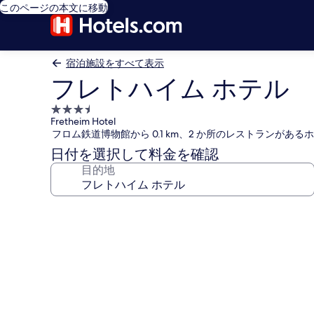
このページの本文に移動
宿泊施設をすべて表示
フレトハイム ホテル
3.5
Fretheim Hotel
つ
フロム鉄道博物館から 0.1 km、2 か所のレストランがある
星
日付を選択して料金を確認
宿
目的地
泊
施
設
フ
レ
ト
ハ
イ