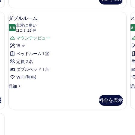
の
ル
示
W
詳
ー
細
ム
す
高級寝具、ピロートップベッド、WiFi (無料)、ベッドシーツ
ダブルルーム | 高級寝具、ピロートップ
ダ
6
バ
ダブルルーム
ス
る
ブ
ル
非常に良い
8.8
コ
8.
10 点中 8.8
ル
(口
口コミ 22 件
ニ
コ
ル
マウンテンビュー
ー
ミ
(A
ー
18 ㎡
Wi
22
ム
ベッドルーム 1 室
の
件)
詳
の
定員 2 名
細
す
ダブルベッド 1 台
べ
WiFi (無料)
て
ダ
ス
詳細
詳
ブ
タ
の
ル
ン
示
料金を表示
写
ル
ダ
ー
ー
真
ム
ド
+ 2 Children) | 高級寝具、ピロートップベッド、WiFi (無料)、ベッドシーツ
を
の
ツ
詳
イ
表
細
ン
示
ル