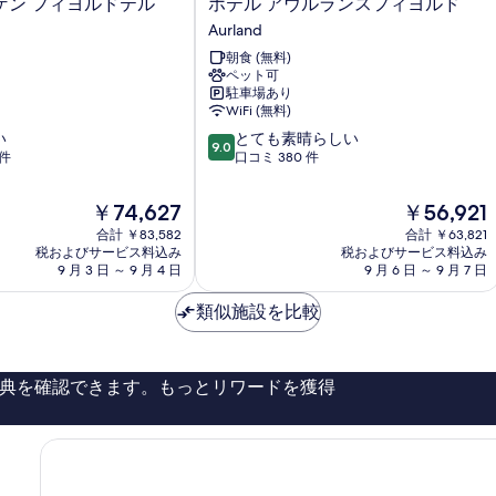
ホ
ゲン フィヨルドテル
ホテル アウルランスフィヨルド
テ
Aurland
ル
朝食 (無料)
ア
ペット可
ウ
駐車場あり
ル
WiFi (無料)
ラ
10
い
とても素晴らしい
ン
9.0
段
 件
口コミ 380 件
ス
階
フ
中
ィ
現
現
￥74,627
￥56,921
9.0、
ヨ
在
在
合計 ￥83,582
合計 ￥63,821
と
ル
の
の
税およびサービス料込み
税およびサービス料込み
て
ド
料
料
9 月 3 日 ～ 9 月 4 日
9 月 6 日 ～ 9 月 7 日
も
Aurland
金
金
素
は
は
類似施設を比較
晴
￥74,627
￥56,921
ら
し
い、
典を確認できます。もっとリワードを獲得
口
コ
ミ
380
件