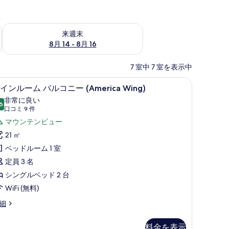
ェック
来週末 8月 14 - 8月 16 の空室状況をチェック
来週末
8月 14 - 8月 16
7 室中 7 室を表示中
級寝具、ピロートップベッド、WiFi (無料)、ベッドシーツ
ツインルーム バルコニー (America Wing) 
ツ
7
インルーム バルコニー (America Wing)
イ
非常に良い
6
10 点中 8.6
ン
(口
口コミ 9 件
コ
ル
マウンテンビュー
ミ
ー
21 ㎡
9
ム
ベッドルーム 1 室
件)
バ
定員 3 名
ル
シングルベッド 2 台
コ
WiFi (無料)
ニ
細
ー
料金を表示
America