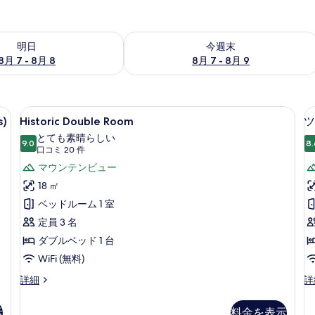
- 8月 8 の空室状況をチェック
今週末 8月 7 - 8月 9 の空室状況をチ
明日
今週末
8月 7 - 8月 8
8月 7 - 8月 9
iFi (無料)、ベッドシーツ
Historic
Historic Double Room | 高
8
s)
Historic Double Room
ツ
Double
とても素晴らしい
Room
9.0
8.
10 点中 9.0
(口
口コミ 20 件
の
コ
マウンテンビュー
す
ミ
18 ㎡
20
べ
ベッドルーム 1 室
件)
て
定員 3 名
の
ダブルベッド 1 台
写
WiFi (無料)
真
Historic
ツ
詳細
詳
を
Double
イ
Room
ン
表
示
料金を表示
(