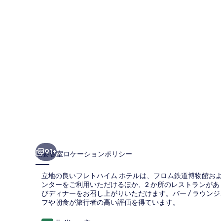
ム
ホ
テ
ル
の
写
真
ギ
ャ
ラ
91+
概要
客室
ロケーション
ポリシー
リ
立地の良いフレトハイム ホテルは、フロム鉄道博物館およ
ー
ンターをご利用いただけるほか、2 か所のレストランがあり、郷
びディナーをお召し上がりいただけます。バー / ラウン
フや朝食が旅行者の高い評価を得ています。