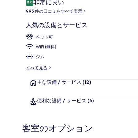
口
非常に良い
8.8
10段階中8.8
コ
995 件の口コミをすべて表示
ミ
施設の正面
人気の設備とサービス
ペット可
WiFi (無料)
ジム
すべて見る
主な設備 / サービス
(12)
便利な設備 / サービス
(6)
客室のオプション