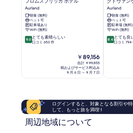
フ
グ
フロムスブリッガ ホテル
グドヴァン
表
ロ
ド
Aurland
Aurland
ム
ヴ
示
朝食 (無料)
朝食 (無料)
ス
ァ
ペット可
ペット可
す
ブ
ン
駐車場あり
駐車場 (無料)
リ
ゲ
る
WiFi (無料)
WiFi (無料)
ッ
ン
10
10
とても素晴らしい
とても良
ガ
フ
9.0
8.4
段
段
口コミ 653 件
口コミ 794
ホ
ィ
階
階
テ
ヨ
中
中
ル
ル
現
￥89,156
9.0、
8.4、
Aurland
ド
在
合計 ￥99,855
と
と
テ
の
税およびサービス料込み
て
て
ル
料
9 月 6 日 ～ 9 月 7 日
も
も
Aurland
金
素
良
は
晴
い、
￥89,156
ら
口
し
コ
い、
ミ
ログインすると、対象となる割引や特
口
794
して、もっと旅を満喫 !
コ
件
ミ
件
周辺地域について
653
の
件
口