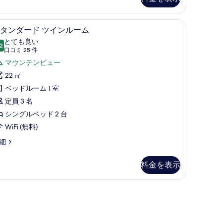
ing)
の
ベッド、WiFi (無料)、ベッドシーツ
高級寝具、ピロートップベッド、WiFi (無料
ス
8
タンダード ツインルーム
す
タ
とても良い
2
べ
10 点中 8.2
ン
(口
口コミ 25 件
て
コ
ダ
マウンテンビュー
ミ
merica
の
ー
22 ㎡
ng)
25
写
ド
ベッドルーム 1 室
件)
真
ツ
定員 3 名
を
イ
シングルベッド 2 台
表
ン
WiFi (無料)
示
ル
細
す
ー
る
料金を表示
ム
の
す
べ
て