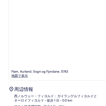
件
の
口
コ
ミ
Flam, Aurland, Sogn og Fjordane, 5743
地図で表示
周辺情報
西ノルウェー・フィヨルド：ガイランゲルフィヨルドと
ネーロイフィヨルド
- 徒歩 1 分
- 0.0 km