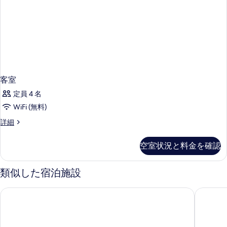
客室
定員 4 名
WiFi (無料)
客
詳細
室
の
空室状況と料金を確認
詳
細
類似した宿泊施設
ホテル レ ジュモー クールマイヨール
IH ホ