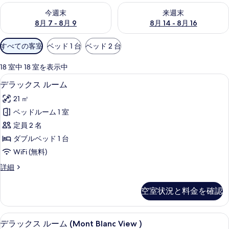
今週末 8月 7 - 8月 9 の空室状況をチェック
来週末 8月 14 - 8月 16 の
今週末
来週末
8月 7 - 8月 9
8月 14 - 8月 16
利
すべての客室
ベッド 1 台
ベッド 2 台
用
可
18 室中 18 室を表示中
能
ミニバー、セーフティボックス (室内
デ
5
デラックス ルーム
な
ラ
客
21 ㎡
ッ
室
ベッドルーム 1 室
ク
の
定員 2 名
ス
絞
ダブルベッド 1 台
り
ル
WiFi (無料)
込
ー
み
デ
詳細
ム
ラ
条
の
ッ
件
空室状況と料金を確認
ク
す
ス
べ
ル
ミニバー、セーフティボックス (室内
デ
4
ー
デラックス ルーム (Mont Blanc View )
て