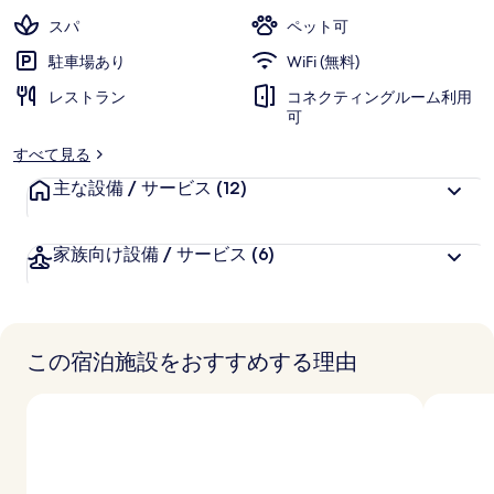
-
スパ
ペット可
ザ
駐車場あり
WiFi (無料)
リ
レストラン
コネクティングルーム利用
ー
可
デ
すべて見る
ィ
主な設備 / サービス
(12)
ン
グ
家族向け設備 / サービス
(6)
ホ
テ
ル
この宿泊施設をおすすめする理由
ズ
オ
ブ