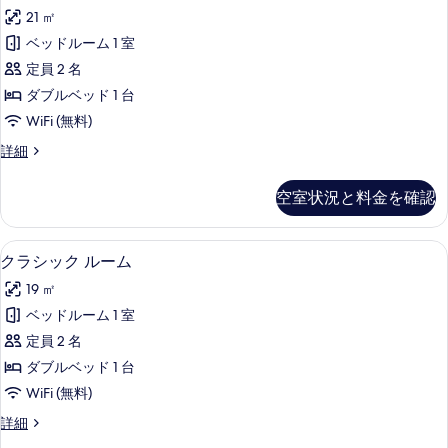
ラ
ム
の
21 ㎡
の
ッ
詳
写
ベッドルーム 1 室
ク
細
真
定員 2 名
ス
を
ダブルベッド 1 台
ル
表
WiFi (無料)
ー
示
デ
詳細
ム
ラ
す
(Mont
ッ
空室状況と料金を確認
る
ク
Blanc
ス
View
ル
クラシック ルーム | ミニバー、セー
ク
)
4
ー
クラシック ルーム
ラ
ム
の
19 ㎡
(Mont
シ
す
Blanc
ベッドルーム 1 室
ッ
べ
View
定員 2 名
)
ク
て
の
ダブルベッド 1 台
ル
の
詳
WiFi (無料)
細
ー
写
ク
詳細
ム
真
ラ