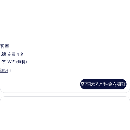
る
客室
定員 4 名
WiFi (無料)
客
詳細
室
の
空室状況と料金を確認
詳
細