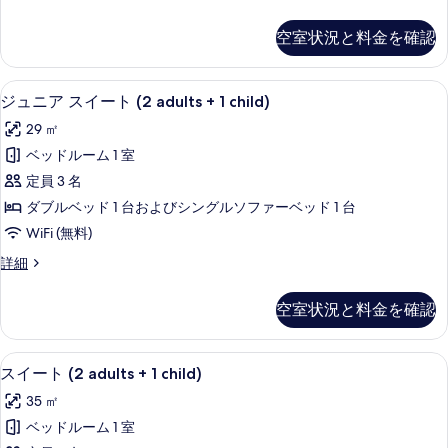
示
ム
ラ
す
(Mont
ッ
空室状況と料金を確認
ク
Blanc
る
ス
View,
ル
ミニバー、セーフティボックス (室内
ジ
2
4
ー
ジュニア スイート (2 adults + 1 child)
ュ
adults
ム
29 ㎡
(Mont
+
ニ
Blanc
ベッドルーム 1 室
1
ア
View,
定員 3 名
child)
2
ス
adults
ダブルベッド 1 台およびシングルソファーベッド 1 台
の
イ
+
WiFi (無料)
す
1
ー
child)
べ
ジ
詳細
ト
の
ュ
て
詳
(2
ニ
空室状況と料金を確認
の
細
ア
adults
ス
写
+
イ
薄型テレビ
ス
真
1
4
ー
スイート (2 adults + 1 child)
イ
child)
ト
を
35 ㎡
(2
の
ー
表
adults
ベッドルーム 1 室
す
ト
+
示