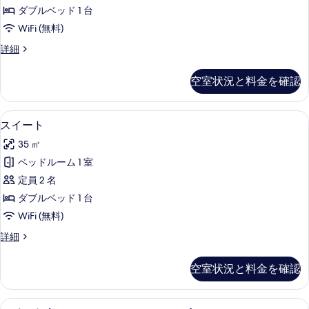
ス
を
ダブルベッド 1 台
イ
表
WiFi (無料)
ー
示
ジ
詳細
ト
ュ
す
(Mountain
ニ
空室状況と料金を確認
る
ア
or
ス
Village
イ
薄型テレビ
ス
View)
5
ー
スイート
イ
ト
の
35 ㎡
(Mountain
ー
す
or
ベッドルーム 1 室
ト
べ
Village
定員 2 名
View)
の
て
の
ダブルベッド 1 台
す
の
詳
WiFi (無料)
細
べ
写
ス
詳細
て
真
イ
の
ー
を
空室状況と料金を確認
ト
写
表
の
真
示
詳
薄型テレビ
ス