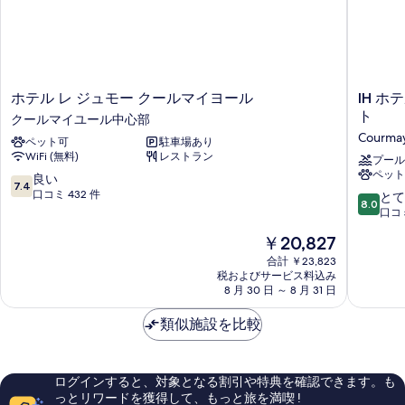
ホ
IH
ホテル レ ジュモー クールマイヨール
IH 
テ
ホ
ト
クールマイユール中心部
ル
テ
Courma
ペット可
駐車場あり
レ
ル
WiFi (無料)
レストラン
ジ
ズ
プール
ペット
ュ
ク
10
良い
7.4
モ
ー
段
口コミ 432 件
10
とて
8.0
ー
ル
階
段
口コミ
ク
マ
中
階
現
￥20,827
ー
イ
7.4、
中
在
ル
ユ
良
8.0、
合計 ￥23,823
の
マ
ー
い、
税およびサービス料込み
と
料
イ
8 月 30 日 ～ 8 月 31 日
ル
口
て
金
ヨ
モ
コ
も
は
ー
類似施設を比較
ン
ミ
良
￥20,827
ル
ブ
432
い、
ク
ラ
件
口
ー
ン
件
コ
ログインすると、対象となる割引や特典を確認できます。も
ル
リ
の
ミ
っとリワードを獲得して、もっと旅を満喫 !