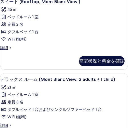
4
細
スイート (Rooftop, Mont Blanc View )
を
す
イ
表
45 ㎡
る
ー
示
ベッドルーム 1 室
ト
す
定員 2 名
(Rooftop,
る
ダブルベッド 1 台
Mont
WiFi (無料)
Blanc
View
ス
詳細
イ
)
ー
の
空室状況と料金を確認
ト
す
(Rooftop,
Mont
べ
ミニバー、セーフティボックス (室内
デ
4
Blanc
デラックス ルーム (Mont Blanc View, 2 adults + 1 child)
て
ラ
View
21 ㎡
)
の
ッ
の
ベッドルーム 1 室
写
ク
詳
定員 3 名
細
真
ス
ダブルベッド 1 台およびシングルソファーベッド 1 台
を
ル
WiFi (無料)
表
ー
デ
詳細