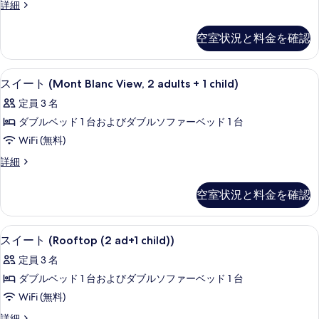
ジ
詳細
表
ト
ュ
示
(Mountain
ニ
空室状況と料金を確認
ア
す
or
ス
Village
る
イ
スイート (Mont Blanc View, 2 adults 
ス
View,
5
ー
スイート (Mont Blanc View, 2 adults + 1 child)
イ
2
ト
定員 3 名
(Mountain
ad
ー
or
ダブルベッド 1 台およびダブルソファーベッド 1 台
+
ト
Village
WiFi (無料)
1
View,
(Mont
2
ch)
ス
詳細
Blanc
ad
イ
の
View,
+
ー
空室状況と料金を確認
す
1
2
ト
ch)
(Mont
べ
adults
の
Blanc
+
スイート (Rooftop (2 ad+1 ch
ス
て
詳
5
View,
スイート (Rooftop (2 ad+1 child))
1
細
イ
の
2
定員 3 名
child)
adults
ー
写
+
ダブルベッド 1 台およびダブルソファーベッド 1 台
の
ト
真
1
WiFi (無料)
す
child)
(Rooftop
を
の
べ
ス
詳細