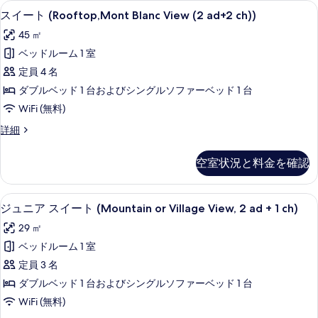
す
薄型テレビ
ス
4
View
スイート (Rooftop,Mont Blanc View (2 ad+2 ch))
べ
イ
(2
45 ㎡
ad+1
て
ー
child))
ベッドルーム 1 室
の
ト
の
定員 4 名
詳
写
(Rooftop,Mont
細
ダブルベッド 1 台およびシングルソファーベッド 1 台
真
Blanc
WiFi (無料)
View
を
(2
ス
詳細
表
イ
ad+2
示
ー
ch))
空室状況と料金を確認
ト
す
の
(Rooftop,Mont
る
Blanc
す
部屋からの景観
ジ
5
View
ジュニア スイート (Mountain or Village View, 2 ad + 1 ch)
べ
ュ
(2
29 ㎡
ad+2
て
ニ
ch))
ベッドルーム 1 室
の
ア
の
定員 3 名
詳
写
ス
細
ダブルベッド 1 台およびシングルソファーベッド 1 台
真
イ
WiFi (無料)
を
ー