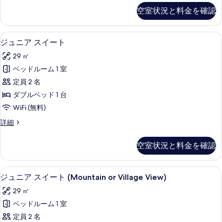
の
シ
を
空室状況と料金を確認
ッ
す
表
ク
べ
示
ル
ミニバー、セーフティボックス (室内
ジ
4
ー
ジュニア スイート
て
す
ュ
ム
の
29 ㎡
る
の
ニ
詳
写
ベッドルーム 1 室
ア
細
真
定員 2 名
ス
を
ダブルベッド 1 台
イ
表
WiFi (無料)
ー
示
ジ
詳細
ト
ュ
す
の
ニ
空室状況と料金を確認
る
ア
す
ス
べ
イ
部屋からの景観
ジ
5
ー
ジュニア スイート (Mountain or Village View)
て
ュ
ト
の
29 ㎡
の
ニ
詳
写
ベッドルーム 1 室
ア
細
真
定員 2 名