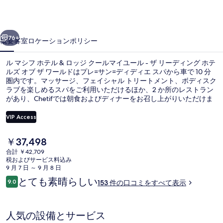
テ
ル
前へ
次へ
&
76+
概要
客室
ロケーション
ポリシー
ロ
ル マシフ ホテル & ロッジ クールマイユール - ザ リーディング ホテ
ッ
ルズ オブ ザ ワールドはプレ=サン=ディディエ スパから車で 10 分
ジ
圏内です。マッサージ、フェイシャル トリートメント、ボディスク
ラブを楽しめるスパをご利用いただけるほか、2 か所のレストラン
ク
があり、Chetifでは朝食およびディナーをお召し上がりいただけま
す。この高級ホテルにあるその他設備にはバー / ラウンジ、24 時間
ー
営業のフィットネスセンター、およびスチームサウナがあります。
VIP Access
旅行者は親切なスタッフを評価しています。
ル
現
￥37,498
マ
テラス / パティオ
在
合計 ￥42,709
の
イ
税およびサービス料込み
料
9 月 7 日 ～ 9 月 8 日
金
ユ
口
とても素晴らしい
9.0
153 件の口コミをすべて表示
は
10段階中9.0
コ
ー
￥37,498
ミ
で
ル
す
人気の設備とサービス