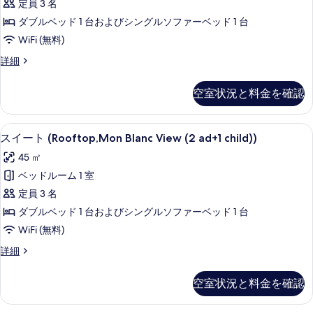
定員 3 名
1
べ
(2
す
child)
ダブルベッド 1 台およびシングルソファーベッド 1 台
adults
て
る
の
WiFi (無料)
+
詳
の
細
1
ス
詳細
写
イ
child)
真
ー
の
空室状況と料金を確認
ト
を
す
(2
表
adults
べ
薄型テレビ
ス
4
+
スイート (Rooftop,Mon Blanc View (2 ad+1 child))
示
て
イ
1
す
45 ㎡
child)
の
ー
の
る
ベッドルーム 1 室
写
ト
詳
定員 3 名
細
真
(Rooftop,Mon
ダブルベッド 1 台およびシングルソファーベッド 1 台
Blanc
を
WiFi (無料)
View
表
(2
ス
詳細
示
イ
ad+1
す
ー
child))
空室状況と料金を確認
ト
る
の
(Rooftop,Mon
Blanc