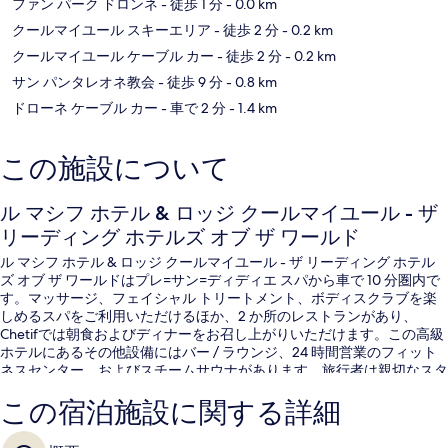
ファン パーク ドロンネ
- 徒歩 1 分
- 0.0 km
クールマイユール スキーエリア
- 徒歩 2 分
- 0.2 km
クールマイユール ケーブル カー
- 徒歩 2 分
- 0.2 km
サン パンタレオネ教会
- 徒歩 9 分
- 0.8 km
ドローネ ケーブル カー
- 車で 2 分
- 1.4 km
この施設について
ル マシフ ホテル & ロッジ クールマイユール - ザ
リーディング ホテルズ オブ ザ ワールド
ル マシフ ホテル & ロッジ クールマイユール - ザ リーディング ホテル
ズ オブ ザ ワールドはプレ=サン=ディディエ スパから車で 10 分圏内で
す。マッサージ、フェイシャル トリートメント、ボディスクラブを楽
しめるスパをご利用いただけるほか、2 か所のレストランがあり、
Chetifでは朝食およびディナーをお召し上がりいただけます。この高級
ホテルにあるその他設備にはバー / ラウンジ、24 時間営業のフィット
ネスセンター、およびスチームサウナがあります。旅行者は親切なスタ
ッフを評価しています。
この宿泊施設に関する詳細