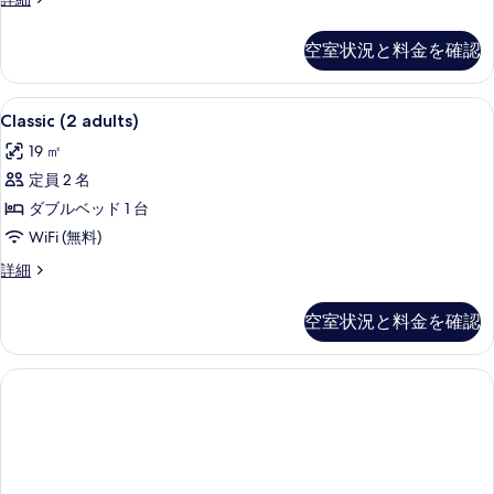
(2
表
詳
イ
て
ad+1
細
示
ー
空室状況と料金を確認
の
child))
ト
す
(Rooftop
の
写
る
(2
Classic
ミニバー、セーフティボックス (室内
す
真
3
ad+1
Classic (2 adults)
(2
child))
べ
を
19 ㎡
の
adults)
て
表
詳
定員 2 名
の
の
細
示
ダブルベッド 1 台
す
写
す
WiFi (無料)
べ
真
る
て
Classic
詳細
を
(2
の
adults)
表
空室状況と料金を確認
写
の
示
詳
真
す
細
を
る
表
示
す