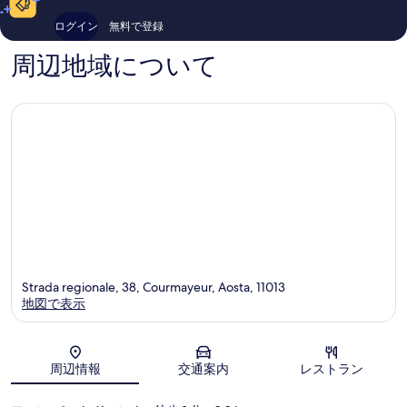
マ
ゾ
口
304
イ
ー
コ
件
ログイン
無料で登録
ユ
ト
ミ
件
ー
Courma
の
周辺地域について
ル
口
中
コ
心
ミ
部
Strada regionale, 38, Courmayeur, Aosta, 11013
地図で表示
地図
周辺情報
交通案内
レストラン