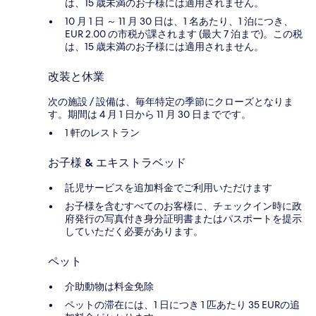
は、15 歳未満のお子様には適用されません。
10 月 1 日 ～ 11 月 30 日は、1 名あたり、1 泊につき、
EUR 2.00 の市税が課されます (最大 7 泊まで)。この税
は、15 歳未満のお子様には適用されません。
改装と休業
次の施設 / 設備は、毎年特定の季節にクローズとなりま
す。期間は 4 月 1 日から 11 月 30 日までです。
1 軒のレストラン
お子様 & エキストラベッド
託児サービスを追加料金でご利用いただけます
お子様を含むすべてのお客様に、チェックイン時に政
府発行の写真付き身分証明書またはパスポートを提示
していただく必要があります。
ペット
介助動物は料金免除
ペットの滞在には、1 日につき 1 匹あたり 35 EURの追