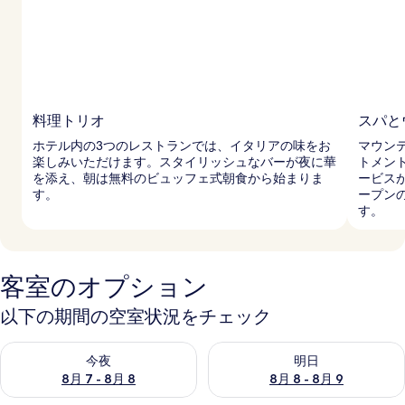
ザ
ワ
ー
ル
ド
料理トリオ
スパと
の
ホテル内の3つのレストランでは、イタリアの味をお
マウン
楽しみいただけます。スタイリッシュなバーが夜に華
トメン
写
を添え、朝は無料のビュッフェ式朝食から始まりま
ービス
す。
ープン
真
す。
ギ
ャ
客室のオプション
ラ
以下の期間の空室状況をチェック
リ
ー
今夜 8月 7 - 8月 8 の空室状況をチェック
明日 8月 8 - 8月 9 の空室
今夜
明日
8月 7 - 8月 8
8月 8 - 8月 9