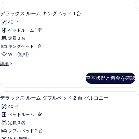
の
ス
グ
ル
写
ミニバー、セーフティボックス (室内)
デ
8
ー
デラックス ルーム キングベッド 1 台
ベ
真
ラ
ム
ッ
40 ㎡
キ
を
ッ
ン
ド
ベッドルーム 1 室
表
ク
グ
1
定員 3 名
ベ
示
ス
台
ッ
キングベッド 1 台
す
ル
ド
バ
WiFi (無料)
1
る
ー
ル
台
デ
詳細
ム
バ
ラ
コ
ル
キ
ッ
ニ
空室状況と料金を確認
コ
ク
ン
ニ
ー
ス
グ
ー
ル
の
デラックス ルーム ダブルベッド 2 台
デ
の
6
ー
デラックス ルーム ダブルベッド 2 台 バルコニー
ベ
す
詳
ラ
ム
ッ
40 ㎡
細
キ
べ
ッ
ン
ド
ベッドルーム 1 室
て
ク
グ
1
定員 3 名
ベ
の
ス
台
ッ
ダブルベッド 2 台
写
ル
ド
の
WiFi (無料)