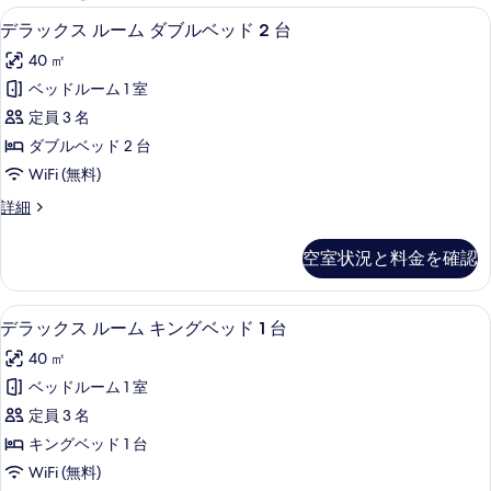
能
ミニバー、セーフティボックス (室内)
デ
8
デラックス ルーム ダブルベッド 2 台
な
ラ
客
40 ㎡
ッ
室
ベッドルーム 1 室
ク
の
定員 3 名
ス
絞
ダブルベッド 2 台
り
ル
WiFi (無料)
込
ー
み
デ
詳細
ム
ラ
条
ダ
ッ
件
空室状況と料金を確認
ク
ブ
ス
ル
ル
ミニバー、セーフティボックス (室内)
デ
9
ー
デラックス ルーム キングベッド 1 台
ベ
ラ
ム
ッ
40 ㎡
ダ
ッ
ブ
ド
ベッドルーム 1 室
ク
ル
2
定員 3 名
ベ
ス
台
ッ
キングベッド 1 台
ル
ド
の
WiFi (無料)
2
ー