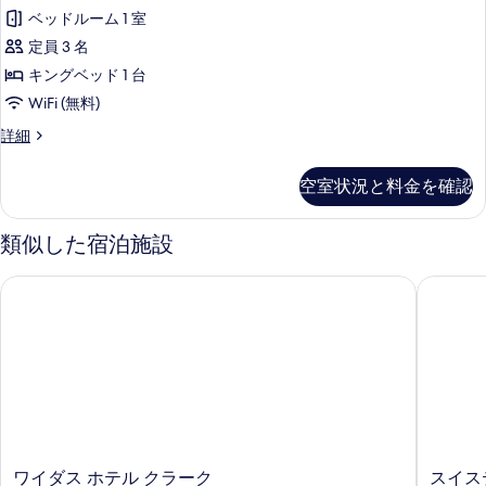
べ
ゼ
イ
ン
ベッドルーム 1 室
て
ク
ー
グ
定員 3 名
ト
の
テ
キ
ベ
キングベッド 1 台
写
ィ
ン
ッ
WiFi (無料)
グ
真
ブ
ド
ベ
エ
詳細
を
ス
ッ
グ
1
表
ド
イ
ゼ
台
空室状況と料金を確認
1
ク
示
ー
台
ゴ
テ
す
ト
ゴ
ィ
類似した宿泊施設
ル
ル
ブ
る
キ
フ
フ
ス
ワイダス ホテル クラーク
スイステ
ン
ビ
イ
ビ
ュ
ー
グ
ュ
ー
ト
ベ
の
キ
ー
詳
ン
ッ
の
細
グ
ド
ベ
す
1
ッ
べ
ド
台
て
1
ワ
ス
ワイダス ホテル クラーク
スイス
ゴ
台