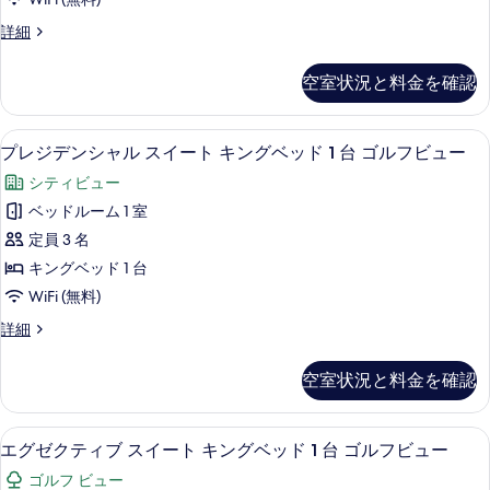
1
真
ー
す
台
デ
詳細
を
ム
の
ラ
べ
表
詳
ダ
ッ
て
空室状況と料金を確認
細
ク
示
ブ
の
ス
す
ル
ル
写
プレジデンシャル スイート キングベッド
プ
10
ー
プレジデンシャル スイート キングベッド 1 台 ゴルフビュー
る
ベ
真
レ
ム
ッ
シティビュー
ダ
を
ジ
ブ
ド
ベッドルーム 1 室
表
デ
ル
2
定員 3 名
ベ
示
ン
台
ッ
キングベッド 1 台
す
シ
ド
バ
WiFi (無料)
2
る
ャ
ル
台
プ
詳細
ル
バ
レ
コ
ル
ス
ジ
ニ
空室状況と料金を確認
コ
デ
イ
ニ
ー
ン
ー
ー
シ
の
エグゼクティブ スイート キングベッド 
エ
の
7
ャ
エグゼクティブ スイート キングベッド 1 台 ゴルフビュー
ト
す
詳
グ
ル
キ
ゴルフ ビュー
細
ス