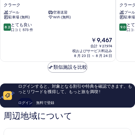
の
イ
イ
クラーク
クラー
ゴ
ル
ダ
ス
写
ル
プール
空港送迎
プール
ス
テ
フ
フ
駐車場 (無料)
WiFi (無料)
駐車場 
真
ホ
ル
ビ
ビ
テ
ク
10
10
とても良い
とて
を
ュ
8.2
9.0
ュ
ル
ラ
段
段
口コミ 573 件
口コミ
ー
表
ク
ー
階
階
ー
の
現
￥9,467
ラ
ク
中
中
示
詳
在
の
ー
フ
8.2、
9.0、
合計 ￥27,974
細
す
の
ク
税およびサービス料込み
ィ
と
と
す
料
8 月 23 日 ～ 8 月 24 日
ク
リ
て
て
る
金
べ
ラ
ピ
も
も
は
類似施設を比較
ー
ー
良
素
て
￥9,467
ク
ン
い、
晴
の
ズ
口
ら
ク
コ
し
写
ログインすると、対象となる割引や特典を確認できます。も
ラ
ミ
い、
っとリワードを獲得して、もっと旅を満喫 !
真
ー
573
口
を
ク
件
コ
ログイン
無料で登録
件
ミ
表
の
138
周辺地域について
示
口
件
コ
件
す
ミ
の
る
口