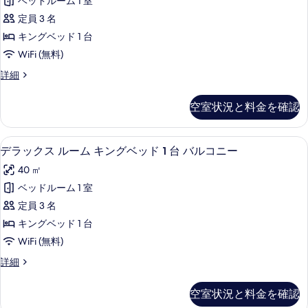
ド
ベッドルーム 1 室
表
ク
ル
2
定員 3 名
ベ
示
ス
台
ッ
キングベッド 1 台
す
ス
ド
の
WiFi (無料)
2
る
イ
す
台
デ
詳細
ー
の
ラ
べ
詳
ト
ッ
て
空室状況と料金を確認
細
ク
1
の
ス
ベ
ス
写
デラックス ルーム キングベッド 1 台
デ
7
イ
ッ
デラックス ルーム キングベッド 1 台 バルコニー
真
ラ
ー
ド
40 ㎡
ト
を
ッ
ル
1
ベッドルーム 1 室
表
ク
ベ
ー
定員 3 名
ッ
示
ス
ム
ド
キングベッド 1 台
す
ル
ル
の
WiFi (無料)
ー
る
ー
す
ム
デ
詳細
ム
の
ラ
べ
詳
キ
ッ
て
空室状況と料金を確認
細
ク
ン