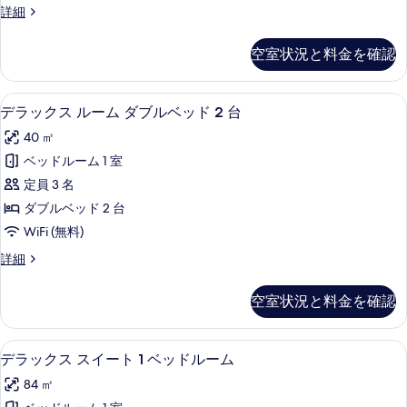
す
台
デ
詳細
ム
の
ラ
べ
詳
キ
ッ
て
空室状況と料金を確認
細
ク
ン
の
ス
グ
ル
写
ミニバー、セーフティボックス (室内)
デ
7
ー
デラックス ルーム ダブルベッド 2 台
ベ
真
ラ
ム
ッ
40 ㎡
キ
を
ッ
ン
ド
ベッドルーム 1 室
表
ク
グ
1
定員 3 名
ベ
示
ス
台
ッ
ダブルベッド 2 台
す
ル
ド
の
WiFi (無料)
1
る
ー
す
台
デ
詳細
ム
の
ラ
べ
詳
ダ
ッ
て
空室状況と料金を確認
細
ク
ブ
の
ス
ル
ル
写
デラックス スイート 1 ベッドルーム 
デ
9
ー
デラックス スイート 1 ベッドルーム
ベ
真
ラ
ム
ッ
84 ㎡
ダ
を
ッ
ブ