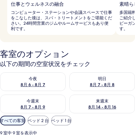
仕事とウェルネスの融合
素晴ら
コンピューター・ステーションや会議スペースで仕事
多国籍
をこなした後は、スパ・トリートメントをご堪能くだ
ご紹介
さい。24時間営業のジムやルームサービスもあり便
ビーガ
利です。
す。
客室のオプション
以下の期間の空室状況をチェック
今夜 8月 6 - 8月 7 の空室状況をチェック
明日 8月 7 - 8月 8 の空室
今夜
明日
8月 6 - 8月 7
8月 7 - 8月 8
今週末 8月 7 - 8月 9 の空室状況をチェック
来週末 8月 14 - 8月 16 の
今週末
来週末
8月 7 - 8月 9
8月 14 - 8月 16
利
すべての客室
ベッド 2 台
ベッド 1 台
用
可
9 室中 9 室を表示中