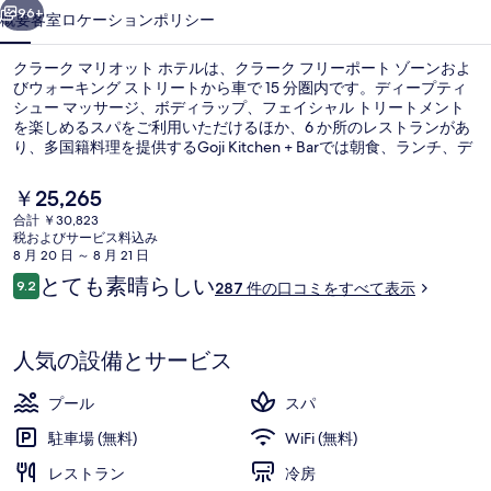
ッ
96+
概要
客室
ロケーション
ポリシー
ト
クラーク マリオット ホテルは、クラーク フリーポート ゾーンおよ
ホ
びウォーキング ストリートから車で 15 分圏内です。ディープティ
シュー マッサージ、ボディラップ、フェイシャル トリートメント
テ
を楽しめるスパをご利用いただけるほか、6 か所のレストランがあ
ル
り、多国籍料理を提供するGoji Kitchen + Barでは朝食、ランチ、デ
ィナーをお召し上がりいただけます。その他の設備として屋外プー
の
ル、プールサイドバー、および24 時間営業のフィットネスセンタ
現
￥25,265
ーなどが、この高級ホテルに備わっています。
在
写
合計 ￥30,823
の
税およびサービス料込み
6 か所のレストラン : 朝食、ランチ
真
料
8 月 20 日 ～ 8 月 21 日
金
口
とても素晴らしい
ギ
9.2
287 件の口コミをすべて表示
は
10段階中9.2
コ
￥25,265
ャ
ミ
で
す
ラ
人気の設備とサービス
リ
プール
スパ
ー
駐車場 (無料)
WiFi (無料)
レストラン
冷房