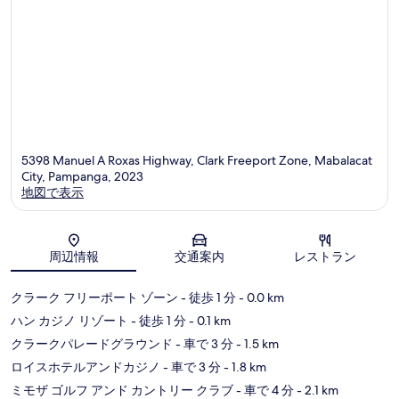
コ
ミ
5398 Manuel A Roxas Highway, Clark Freeport Zone, Mabalacat
City, Pampanga, 2023
地図で表示
地図
周辺情報
交通案内
レストラン
クラーク フリーポート ゾーン
- 徒歩 1 分
- 0.0 km
ハン カジノ リゾート
- 徒歩 1 分
- 0.1 km
クラークパレードグラウンド
- 車で 3 分
- 1.5 km
ロイスホテルアンドカジノ
- 車で 3 分
- 1.8 km
ミモザ ゴルフ アンド カントリー クラブ
- 車で 4 分
- 2.1 km