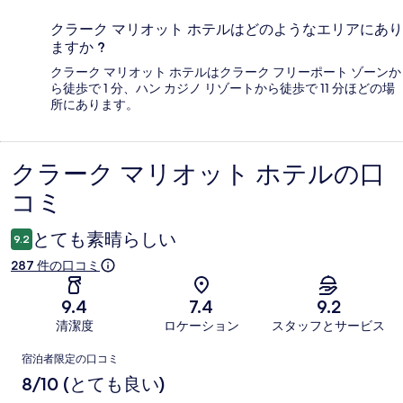
クラーク マリオット ホテルはどのようなエリアにあり
ますか ?
クラーク マリオット ホテルはクラーク フリーポート ゾーンか
ら徒歩で 1 分、ハン カジノ リゾートから徒歩で 11 分ほどの場
所にあります。
クラーク マリオット ホテルの口
口
コミ
コ
ミ
とても素晴らしい
9.2
287 件の口コミ
9.4
7.4
9.2
清潔度
ロケーション
スタッフとサービス
口
宿泊者限定の口コミ
コ
8/10 (とても良い)