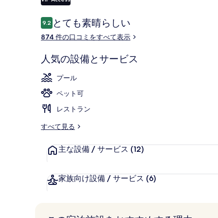
ラ
リ
口
とても素晴らしい
9.2
10段階中9.2
コ
ー
バー (施設内)
874 件の口コミをすべて表示
ミ
人気の設備とサービス
プール
ペット可
レストラン
すべて見る
主な設備 / サービス
(12)
家族向け設備 / サービス
(6)