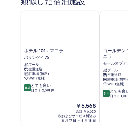
類似した宿泊施設
ジ
を
べ
オ
表
て
の
ホテル 101 - マニラ
ゴールデン フ
詳
示
の
細
す
写
る
真
を
表
ホ
ゴ
ホテル 101 - マニラ
ゴールデン 
テ
ー
示
ニラ
バランゲイ 76
ル
ル
す
モールオブア
プール
101
デ
空港送迎
る
-
ン
プール
駐車場 (無料)
空港送迎
マ
フ
WiFi (無料)
駐車場 (無料)
ニ
ェ
WiFi (無料)
10
とても良い
ラ
ニ
8.2
段
口コミ 2,591 件
10
バ
ッ
とても良
8.4
階
段
ラ
ク
口コミ 1,00
中
階
ン
ス
現
￥5,568
8.2、
中
ゲ
ホ
在
と
8.4、
イ
合計 ￥6,620
テ
の
て
税およびサービス料込み
と
76
ル
料
8 月 17 日 ～ 8 月 18 日
も
て
マ
金
良
も
ニ