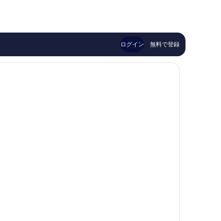
は
い、
良
ア
￥12,928
口
い、
ジ
コ
口
ア
ミ
コ
マ
586
ミ
ニ
ログイン
無料で登録
件
1,012
ラ
件
件
モ
の
件
ー
口
の
ル
コ
口
オ
ミ
コ
ブ
ミ
ア
ジ
ア
コ
ン
プ
レ
ッ
ク
ス