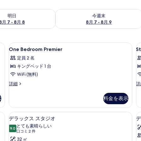
- 8月 8 の空室状況をチェック
今週末 8月 7 - 8月 9 の空室状況をチ
明日
今週末
8月 7 - 8月 8
8月 7 - 8月 9
、デスク、ノートパソコン用作業スペース、防音設備
One
セーフティボックス (室内)、デスク
S
7
One Bedroom Premier
St
Bedroom
D
定員 2 名
Premier
キングベッド 1 台
の
WiFi (無料)
す
べ
One
St
詳細
詳
Bedroom
De
て
Premier
の
示
料金を表示
の
の
詳
詳
細
写
細
ーム | セーフティボックス (室内)、デスク、ノートパソコン用作業スペース、防
デラックス スタジオ | セーフティボ
デ
真
4
デラックス スタジオ
デ
ラ
を
とても素晴らしい
9.0
10 点中 9.0
ッ
(口
口コミ 2 件
表
コ
ク
32 ㎡