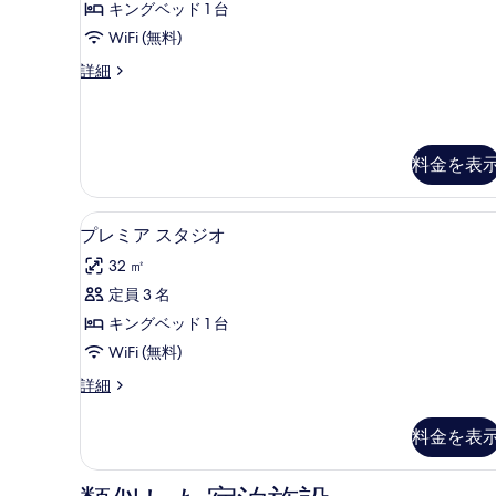
す
キングベッド 1 台
ル
る
WiFi (無料)
ー
プ
詳細
ム
レ
1
ミ
ア
ベ
ル
ッ
料金を表
ー
ム
ド
1
ル
プレミア スタジオ | セーフ
プ
ベ
5
プレミア スタジオ
ー
ッ
レ
32 ㎡
ド
ム
ミ
ル
定員 3 名
の
ア
ー
キングベッド 1 台
ム
す
ス
の
WiFi (無料)
べ
タ
詳
プ
詳細
細
て
ジ
レ
の
オ
ミ
料金を表
ア
写
の
ス
真
す
タ