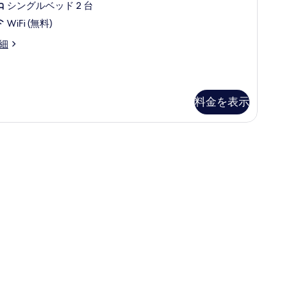
す
シングルベッド 2 台
ス
る
WiFi (無料)
ス
細
タ
ジ
オ
料金を表示
シ
ン
グ
ル
ベ
ッ
ド
台
の
す
べ