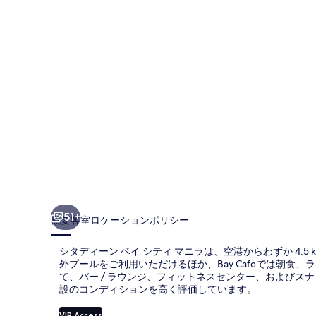
ン
ベ
イ
シ
テ
ィ
マ
ニ
ラ
の
51+
概要
客室
ロケーション
ポリシー
写
シタディーン ベイ シティ マニラは、空港からわずか 4.5 
真
外プールをご利用いただけるほか、Bay Cafeでは朝食
て、バー / ラウンジ、フィットネスセンター、およびスナ
ギ
設のコンディションを高く評価しています。
ャ
VIP Access