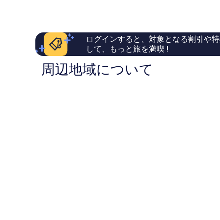
は
い、
良
ラ
￥5,568
口
い、
モ
コ
口
ー
ミ
コ
ル
ログインすると、対象となる割引や特
2,591
ミ
オ
して、もっと旅を満喫 !
件
1,001
ブ
件
件
ア
周辺地域について
の
件
ジ
口
の
ア
コ
口
コ
ミ
コ
ン
ミ
プ
レ
ッ
ク
ス