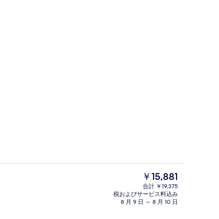
ンジ
デラックス スタジオ | セーフティボ
現
￥15,881
在
合計 ￥19,375
の
税およびサービス料込み
業時間 6:00 ～ 22:00、サンラウンジャー
ジム
料
8 月 9 日 ～ 8 月 10 日
金
は