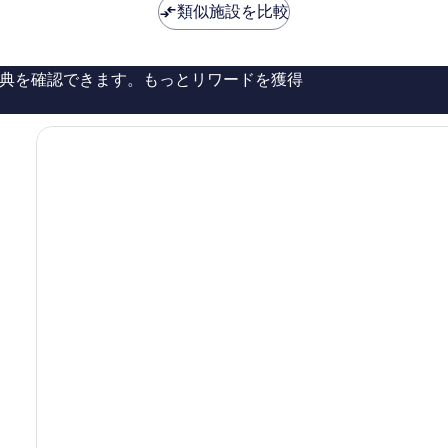
は
は
類似施設を比較
良
NAIA
￥9,009
￥8,328
い、
タ
口
ー
コ
ミ
典を確認できます。もっとリワードを獲得
ミ
ナ
3,853
ル
件
3
件
MNL
の
ニ
口
ュ
コ
ー
ミ
ポ
ー
ト
シ
テ
ィ