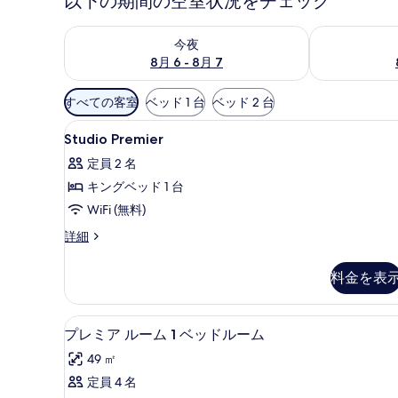
以下の期間の空室状況をチェック
今夜 8月 6 - 8月 7 の空室状況をチェック
明日 8月 7 
今夜
8月 6 - 8月 7
利
すべての客室
ベッド 1 台
ベッド 2 台
用
Studio
セーフティボックス (室内)
可
7
Studio Premier
Premier
能
定員 2 名
の
な
キングベッド 1 台
す
客
WiFi (無料)
室
べ
の
Studio
詳細
て
絞
Premier
の
の
り
料金を表
詳
写
込
細
真
み
プレミア ルーム 1 ベッドル
プ
条
を
4
プレミア ルーム 1 ベッドルーム
レ
件
表
49 ㎡
ミ
示
定員 4 名
ア