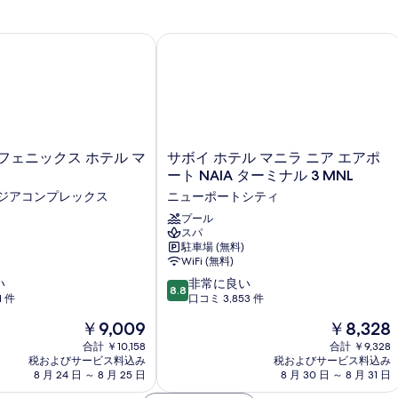
ェニックス ホテル マニラ
サボイ ホテル マニラ ニア エアポート N
サ
フェニックス ホテル マ
サボイ ホテル マニラ ニア エアポ
ボ
ート NAIA ターミナル 3 MNL
イ
ジアコンプレックス
ニューポートシティ
ホ
テ
プール
スパ
ル
駐車場 (無料)
マ
WiFi (無料)
ニ
10
い
ラ
非常に良い
8.8
段
1 件
ニ
口コミ 3,853 件
階
ア
現
現
￥9,009
￥8,328
中
エ
在
在
8.8、
合計 ￥10,158
ア
合計 ￥9,328
の
の
税およびサービス料込み
税およびサービス料込み
非
ポ
料
料
8 月 24 日 ～ 8 月 25 日
8 月 30 日 ～ 8 月 31 日
常
ー
金
金
に
ト