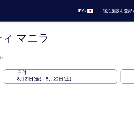
•
JPY
宿泊施設を登録
ティ マニラ
ル
日付