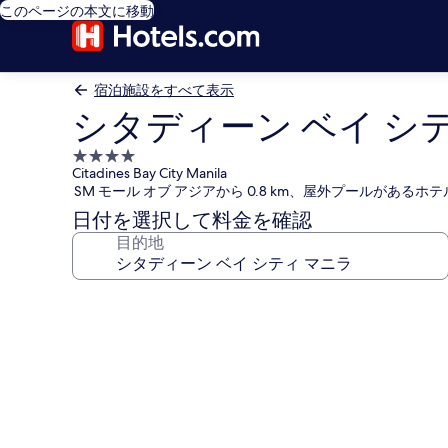
このページの本文に移動
宿泊施設をすべて表示
シタディーン ベイ シ
4.0
Citadines Bay City Manila
つ
SM モール オブ アジアから 0.8 km、屋外プールがあるホテ
星
日付を選択して料金を確認
宿
目的地
泊
施
設
シ
タ
デ
ィ
ー