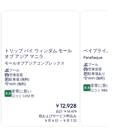
て
の
AIA ターミナル 3 MNL
トリップ バイ ウィンダム モール オブ アジア マニラ
ベイプライムホテル
写
真
を
表
示
ト
ベ
トリップ バイ ウィンダム モール
ベイプライムホテル
す
リ
イ
オブ アジア マニラ
Parañaque
ッ
プ
る
モールオブアジアコンプレックス
プール
プ
ラ
空港送迎
バ
プール
イ
駐車場あり
空港送迎
イ
ム
WiFi (無料)
駐車場 (無料)
ウ
ホ
WiFi (無料)
10
非常に良い
ィ
テ
8.8
段
口コミ 586 件
10
ン
非常に良い
ル
8.8
階
段
ダ
口コミ 1,012 件
Parañaque
中
階
ム
現
￥12,928
8.8、
中
モ
在
非
8.8、
ー
合計 ￥14,479
の
常
税およびサービス料込み
税およ
非
ル
料
9 月 6 日 ～ 9 月 7 日
8 月
に
常
オ
金
良
に
ブ