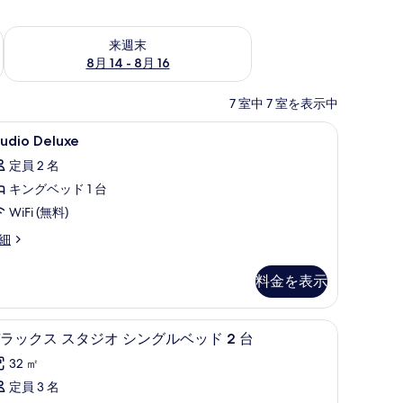
ェック
来週末 8月 14 - 8月 16 の空室状況をチェック
来週末
8月 14 - 8月 16
7 室中 7 室を表示中
、ノートパソコン用作業スペース、防音設備
tudio
セーフティボックス (室内)、デスク、ノー
6
udio Deluxe
eluxe
定員 2 名
の
キングベッド 1 台
す
WiFi (無料)
べ
udio
細
て
luxe
の
料金を表示
写
真
音設備
ックス (室内)、デスク、ノートパソコン用作業スペース、防音設備
デラックス スタジオ シングルベッド 2 台 
デ
を
4
ラックス スタジオ シングルベッド 2 台
ラ
表
32 ㎡
ッ
示
定員 3 名
ク