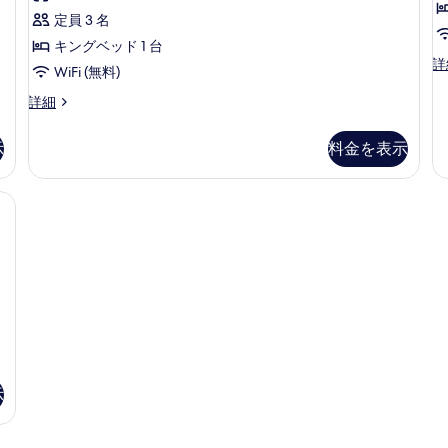
示
ミ
ス
定員 3 名
す
2
ス
キングベッド 1 台
る
件)
デ
詳
タ
WiFi (無料)
ラ
ジ
ッ
デ
詳細
ク
ラ
オ
ス
ッ
示
料金を表示
の
ス
ク
タ
ス
す
ジ
ス
ティボックス (室内)、デスク、ノートパソコン用作業スペース、防音設備
べ
オ
タ
シ
ジ
て
ン
オ
の
グ
の
ル
写
詳
ベ
細
真
ッ
2
を
ド
2
表
台
示
の
示
詳
す
細
る