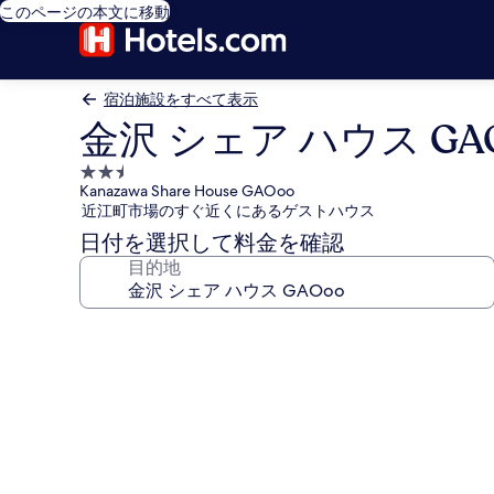
このページの本文に移動
宿泊施設をすべて表示
金沢 シェア ハウス GA
2.5
Kanazawa Share House GAOoo
つ
近江町市場のすぐ近くにあるゲストハウス
星
日付を選択して料金を確認
宿
目的地
泊
施
設
金
沢
シ
ェ
ア