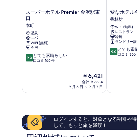
ス
変
スーパーホテル Premier 金沢駅東
変なホテル
ー
な
口
香林坊
パ
ホ
本町
WiFi (無料)
ー
テ
レストラン
ホ
温泉
ル
冷房
スパ
テ
金
ランドリー設
WiFi (無料)
ル
沢
冷房
10
とても素
Premier
香
9.0
段
口コミ 366
10
金
とても素晴らしい
林
9.0
階
段
沢
口コミ 166 件
坊
中
階
駅
香
9.0、
中
東
林
現
￥6,421
と
9.0、
口
坊
在
て
合計 ￥7,384
と
本
の
9 月 6 日 ～ 9 月 7 日
も
て
町
料
素
も
金
晴
素
は
ら
晴
￥6,421
し
ら
い、
し
ログインすると、対象となる割引や特
口
い、
して、もっと旅を満喫 !
コ
口
ミ
コ