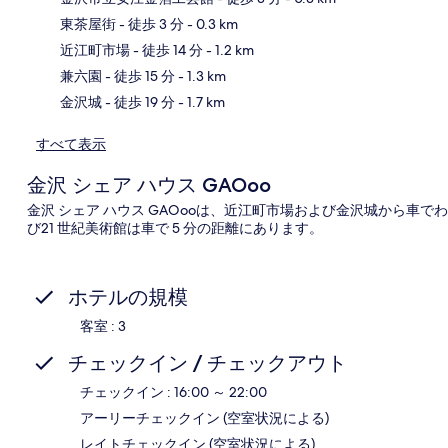
東茶屋街
- 徒歩 3 分
- 0.3 km
地
近江町市場
- 徒歩 14 分
- 1.2 km
兼六園
- 徒歩 15 分
- 1.3 km
金沢城
- 徒歩 19 分
- 1.7 km
すべて表示
金沢 シェア ハウス GAOoo
金沢 シェア ハウス GAOooは、近江町市場および金沢城から車で
び21 世紀美術館は車で 5 分の距離にあります。
ホテルの規模
客室 : 3
チェックイン / チェックアウト
チェックイン : 16:00 ～ 22:00
アーリーチェックイン (空室状況による)
レイトチェックイン (空室状況による)