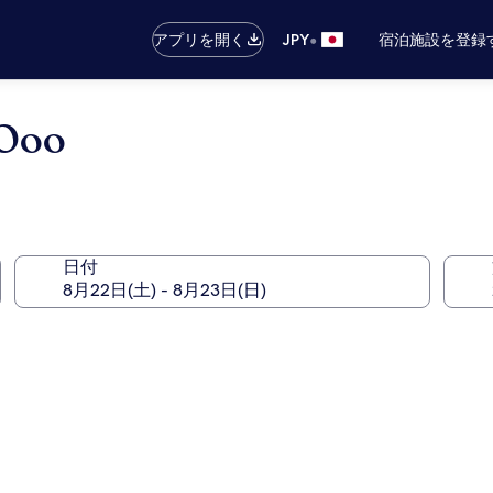
•
アプリを開く
JPY
宿泊施設を登録
Ooo
日付