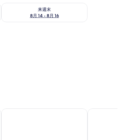
ェック
来週末 8月 14 - 8月 16 の空室状況をチェック
来週末
8月 14 - 8月 16
百万石通
OMO5 金沢片町 by 星野リゾート
LINNAS Kanazawa