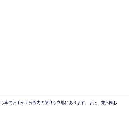
和室 | アイ
城から車でわずか 5 分圏内の便利な立地にあります。また、兼六園お
外観