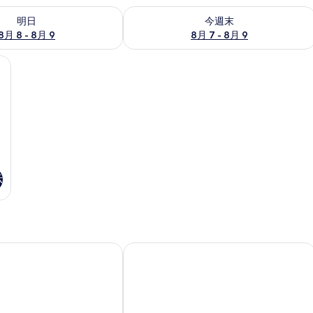
- 8月 9 の空室状況をチェック
今週末 8月 7 - 8月 9 の空室状況をチ
明日
今週末
8月 8 - 8月 9
8月 7 - 8月 9
WiFi (無料)、ベッドシーツ
示
沢 香林坊
トリフィート ホテル & ポッド 金沢