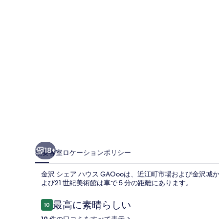
ハ
ウ
ス
GAOoo
の
写
真
ギ
ャ
ラ
18+
概要
客室
ロケーション
ポリシー
リ
金沢 シェア ハウス GAOooは、近江町市場および金沢
ー
よび21 世紀美術館は車で 5 分の距離にあります。
口
最高に素晴らしい
10
10段階中10
コ
19 件の口コミをすべて表示