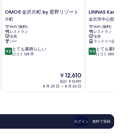
OMO5
LINNAS
OMO5 金沢片町 by 星野リゾート
LINNAS Kanazawa
金
Kanazawa
片町
金沢市中心部
沢
金
WiFi (無料)
WiFi (無料)
片
沢
レストラン
レストラン
町
市
冷房
冷房
by
中
バー
ランドリー設備
星
心
10
10
とても素晴らしい
とても素晴らしい
野
部
9.0
9.0
段
段
口コミ 128 件
口コミ 280 件
リ
階
階
ゾ
中
中
ー
9.0、
9.0、
ト
現
￥12,610
と
と
片
在
て
て
合計 ￥13,910
町
の
8 月 25 日 ～ 8 月 26 日
8 月
も
も
料
素
素
金
晴
晴
は
ら
ら
￥12,610
し
し
い、
い、
口
口
ログイン
無料で登録
コ
コ
ミ
ミ