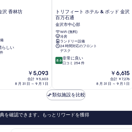
ト
金沢 香林坊
トリフィート ホテル & ポッド 金沢
リ
百万石通
フ
金沢市中心部
ィ
ー
WiFi (無料)
冷房
ト
備
ランドリー設備
ホ
24 時間対応のフロント
晴らしい
テ
デスク
 件
ル
10
非常に良い
&
8.6
段
口コミ 254 件
ポ
階
ッ
現
現
￥5,093
￥6,615
中
ド
在
在
8.6、
合計 ￥5,603
合計 ￥7,276
金
の
の
8 月 31 日 ～ 9 月 1 日
8 月 31 日 ～ 9 月 1 日
非
沢
料
料
常
百
金
金
類似施設を比較
に
万
は
は
良
石
￥5,093
￥6,615
い、
通
口
金
典を確認できます。もっとリワードを獲得
コ
沢
ミ
市
254
中