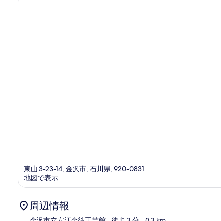
件
心
件
部
の
口
コ
ミ
東山 3-23-14, 金沢市, 石川県, 920-0831
地図で表示
周辺情報
金沢市立安江金箔工芸館
- 徒歩 3 分
- 0.3 km