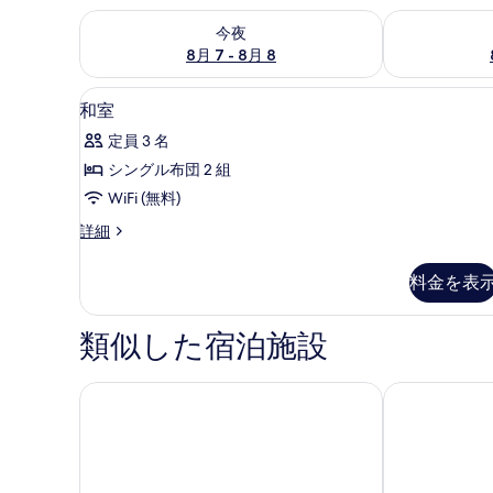
今夜 8月 7 - 8月 8 の空室状況をチェック
明日 8月 8 
今夜
8月 7 - 8月 8
和室 | アイロン / アイロン台、
和
3
和室
室
定員 3 名
の
シングル布団 2 組
す
WiFi (無料)
べ
和
詳細
て
室
の
の
料金を表
詳
写
細
真
類似した宿泊施設
を
表
スーパーホテル Premier 金沢駅東口
変なホテル金
示
す
る