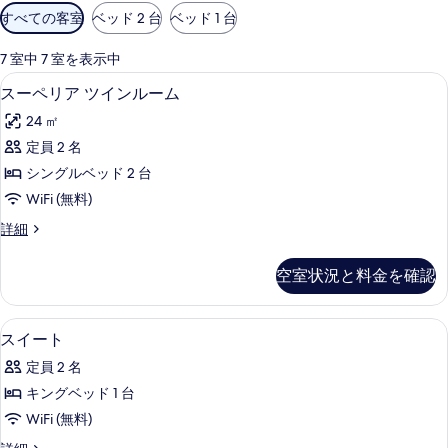
利
すべての客室
ベッド 2 台
ベッド 1 台
用
可
7 室中 7 室を表示中
能
高級寝具、ミニバー、セーフティボック
ス
5
スーペリア ツインルーム
な
ー
客
24 ㎡
ペ
室
定員 2 名
リ
の
シングルベッド 2 台
ア
絞
WiFi (無料)
り
ツ
ス
詳細
込
イ
ー
み
ン
ペ
条
空室状況と料金を確認
リ
ル
件
ア
ー
ツ
高級寝具、ミニバー、セーフティボック
ス
13
イ
スイート
ム
イ
ン
の
定員 2 名
ル
ー
ー
す
キングベッド 1 台
ト
ム
べ
WiFi (無料)
の
の
詳
て
ス