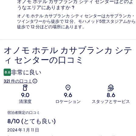
オノモ ホテル カサブランカ シティ センターはどのよ
うなエリアにありますか ?
オノモ ホテル カサブランカ シティ センターはカサブランカ・
ツインタワーから徒歩で 12 分、モハメッド5世スタジアムから
徒歩で 12 分ほどの場所にあります。
オノモ ホテル カサブランカ シテ
口
ィ センターの口コミ
コ
ミ
非常に良い
8.6
321 件の口コミ
9.0
9.6
8.6
清潔度
ロケーション
スタッフとサービス
口
宿泊者限定の口コミ
コ
8/10 (とても良い)
ミ
2024 年 1 月 11 日