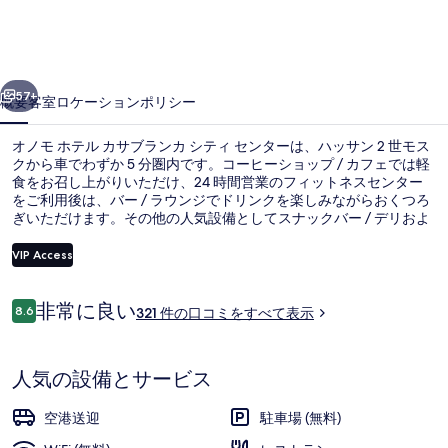
ル
カ
前へ
次へ
サ
57+
概要
客室
ロケーション
ポリシー
ブ
オノモ ホテル カサブランカ シティ センターは、ハッサン 2 世モス
ラ
クから車でわずか 5 分圏内です。コーヒーショップ / カフェでは軽
食をお召し上がりいただけ、24 時間営業のフィットネスセンター
ン
をご利用後は、バー / ラウンジでドリンクを楽しみながらおくつろ
カ
ぎいただけます。その他の人気設備としてスナックバー / デリおよ
びテラスが備わっています。旅行者は親切なスタッフを評価してい
シ
ます。
VIP Access
テ
口
非常に良い
8.6
テラス / パティオ
ィ
321 件の口コミをすべて表示
10段階中8.6
コ
セ
ミ
人気の設備とサービス
ン
タ
空港送迎
駐車場 (無料)
ー