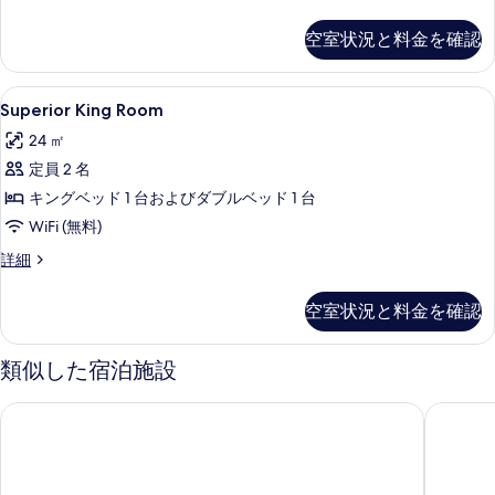
室
の
空室状況と料金を確認
詳
細
Superior
高級寝具、ミニバー、セーフティボック
3
Superior King Room
King
24 ㎡
Room
定員 2 名
の
キングベッド 1 台およびダブルベッド 1 台
す
WiFi (無料)
べ
て
Superior
詳細
King
の
Room
空室状況と料金を確認
写
の
詳
真
細
類似した宿泊施設
を
表
バルセーロ カサブランカ
ケンジ 
示
す
る