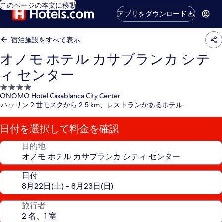
このページの本文に移動
アプリをダウンロード
宿泊施設をすべて表示
オノモ ホテル カサブランカ シテ
ィ センター
4.0
ONOMO Hotel Casablanca City Center
つ
ハッサン 2 世モスクから 2.5 km、レストランがあるホテル
星
宿
日付を選択して料金を確認
泊
施
目的地
設
日付
旅行者