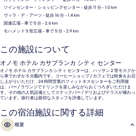
ツインセンター・ショッピングセンター
- 徒歩 11 分
- 1.0 km
ヴィラ・デ・アーツ
- 徒歩 16 分
- 1.4 km
国連広場
- 車で 5 分
- 2.6 km
モハメッド 5 世広場
- 車で 5 分
- 2.9 km
この施設について
オノモ ホテル カサブランカ シティ センター
オノモ ホテル カサブランカ シティ センターは、ハッサン 2 世モスクか
ら車でわずか 5 分圏内です。コーヒーショップ / カフェでは軽食をお召
し上がりいただけ、24 時間営業のフィットネスセンターをご利用後
は、バー / ラウンジでドリンクを楽しみながらおくつろぎいただけま
す。その他の人気設備としてスナックバー / デリおよびテラスが備わっ
ています。旅行者は親切なスタッフを評価しています。
この宿泊施設に関する詳細
概要