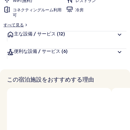
WiFi (無料)
レストラン
の
コネクティングルーム利用
冷房
可
写
すべて見る
真
主な設備 / サービス
(12)
ギ
ャ
便利な設備 / サービス
(6)
ラ
リ
ー
この宿泊施設をおすすめする理由