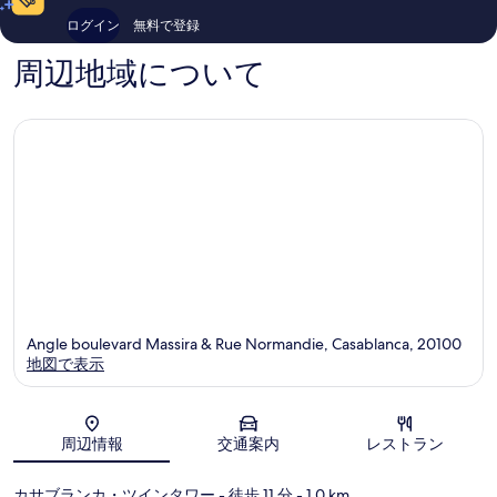
件
セ
タ
コ
ログイン
無料で登録
件
ン
ー
ミ
の
タ
周辺地域について
口
ー
コ
ミ
Angle boulevard Massira & Rue Normandie, Casablanca, 20100
地図で表示
地図
周辺情報
交通案内
レストラン
カサブランカ・ツインタワー
- 徒歩 11 分
- 1.0 km