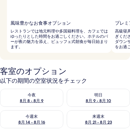
風味豊かなお食事オプション
プレミ
レストランでは地元料理や多国籍料理を、カフェでは
高級寝
ゆったりとした時間をお過ごしください。ホテルのバ
ぎくだ
ーが夜の魅力を添え、ビュッフェ式朝食が毎日始まり
ダウン
ます。
をお過
客室のオプション
以下の期間の空室状況をチェック
今夜 8月 8 - 8月 9 の空室状況をチェック
明日 8月 9 - 8月 10 の空室
今夜
明日
8月 8 - 8月 9
8月 9 - 8月 10
今週末 8月 14 - 8月 16 の空室状況をチェック
来週末 8月 21 - 8月 23 の
今週末
来週末
8月 14 - 8月 16
8月 21 - 8月 23