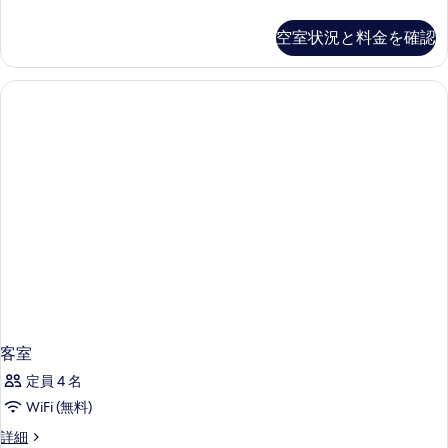
室
を
の
空室状況と料金を確認
表
詳
細
示
す
る
客室
定員 4 名
WiFi (無料)
客
詳細