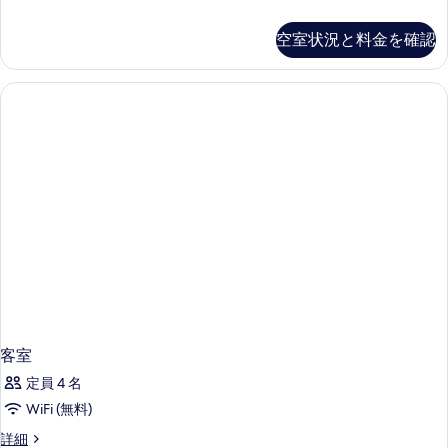
ル
ー
真
ー
ペ
空室状況と料金を確認
を
リ
ム
ア
表
キ
ル
示
ー
ン
ム
す
グ
キ
る
ン
ベ
グ
ッ
ベ
ッ
ド
ド
1
1
台
台
の
の
詳
す
細
べ
客室
て
定員 4 名
の
WiFi (無料)
写
客
詳細
真