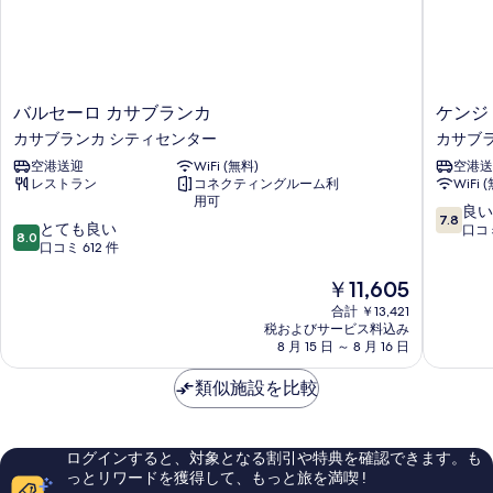
バ
ケ
バルセーロ カサブランカ
ル
ン
カサブランカ シティセンター
カサブ
セ
ジ
空港送迎
WiFi (無料)
空港送
ー
バ
レストラン
コネクティングルーム利
WiFi 
ロ
ス
用可
カ
マ
10
良い
7.8
10
サ
とても良い
ホ
段
口コミ
8.0
段
ブ
口コミ 612 件
テ
階
階
ラ
ル
中
現
￥11,605
中
ン
カ
7.8、
在
8.0、
カ
サ
良
合計 ￥13,421
の
と
カ
ブ
い、
税およびサービス料込み
料
て
サ
8 月 15 日 ～ 8 月 16 日
ラ
口
金
も
ブ
ン
コ
は
良
ラ
類似施設を比較
カ
ミ
￥11,605
い、
ン
シ
402
口
カ
テ
件
コ
シ
ィ
件
ログインすると、対象となる割引や特典を確認できます。も
ミ
テ
セ
の
っとリワードを獲得して、もっと旅を満喫 !
612
ィ
ン
口