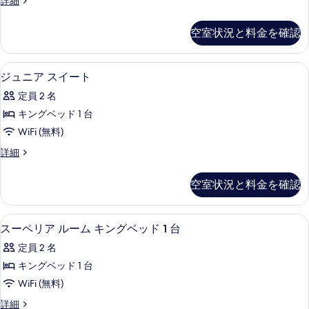
詳細
す
細
イ
の
べ
ー
空室状況と料金を確認
写
ト
て
の
真
の
詳
高級寝具、ミニバー、セーフティボック
ジ
を
4
細
ジュニア スイート
写
ュ
表
真
定員 2 名
ニ
示
を
キングベッド 1 台
ア
す
表
WiFi (無料)
ス
る
示
ジ
詳細
イ
ュ
す
ー
ニ
空室状況と料金を確認
る
ア
ト
ス
の
イ
高級寝具、ミニバー、セーフティボック
ス
4
ー
スーペリア ルーム キングベッド 1 台
す
ー
ト
べ
定員 2 名
の
ペ
詳
て
キングベッド 1 台
リ
細
の
WiFi (無料)
ア
写
ス
詳細