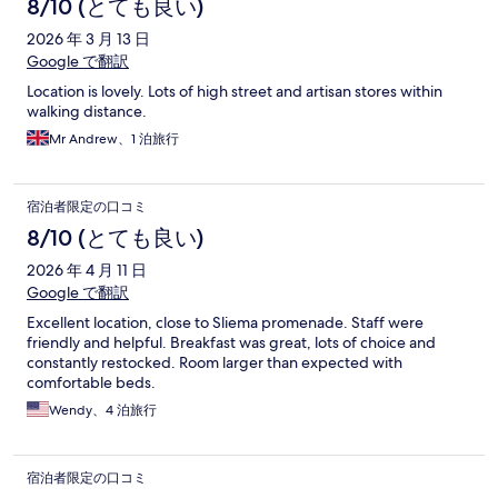
8/10 (とても良い)
2026 年 3 月 13 日
Google で翻訳
Location is lovely. Lots of high street and artisan stores within
walking distance.
Mr Andrew、1 泊旅行
宿泊者限定の口コミ
8/10 (とても良い)
2026 年 4 月 11 日
Google で翻訳
Excellent location, close to Sliema promenade. Staff were
friendly and helpful. Breakfast was great, lots of choice and
constantly restocked. Room larger than expected with
comfortable beds.
Wendy、4 泊旅行
宿泊者限定の口コミ