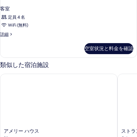
客室
定員 4 名
WiFi (無料)
客
詳細
室
の
空室状況と料金を確認
詳
細
類似した宿泊施設
アメリー ハウス
ストラン
ア
ス
アメリー ハウス
ストラ
メ
ト