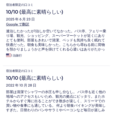
宿泊者限定の口コミ
10/10 (最高に素晴らしい)
2025 年 6 月 23 日
Google で翻訳
連泊したかったが1泊しか空いてなかった。バス停、フェリー乗
り場、観光、ショッピング、スーパーマーケットが近くにあり
とても便利。部屋もきれいで清潔、ベッドも気持ち良く眠れて
快適だった。朝食も美味しかった。こちらから尋ねる前に荷物
を預かりましょうかと声を掛けてくれる心遣いはありがたかっ
た。スタッフ感じ良く、いいホテル
1 泊旅行
宿泊者限定の口コミ
10/10 (最高に素晴らしい)
2022 年 10 月 28 日
部屋は清潔でシャワーの水圧も申し分なし。 バス停も近く他の
地域へのアクセスもいいため、観光の拠点にピッタリ。またホ
テルからすぐ海に出ることができ散歩が楽しく、スリーマでの
買い物や食事にも適している。 何より朝食バイキングが美味し
すぎた。日替わりのパンやサラミやベーコンなど毎日が楽しみ