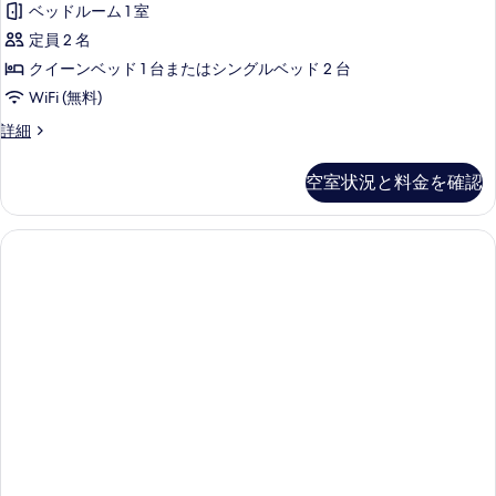
ベッドルーム 1 室
定員 2 名
クイーンベッド 1 台またはシングルベッド 2 台
WiFi (無料)
ス
詳細
ー
ペ
空室状況と料金を確認
リ
ア
ダ
ブ
ル
ま
た
は
ツ
イ
ン
ル
ー
ム
の
詳