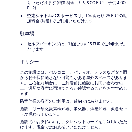
りいただけます (概算料金 : 大人 8.00 EUR、子供 4.00
EUR)
空港シャトルバス サービス
は、1 室あたり 25 EURの追
加料金 (片道) でご利用いただけます
駐車場
セルフパーキングは、1 泊につき 15 EURでご利用いた
だけます
ポリシー
この施設には、バルコニー、パティオ、テラスなど安全面
からお子様に適さない可能性がある屋外スペースがありま
す。ご心配な場合は、ご到着前に施設にお問い合わせの
上、適切な客室に宿泊できるか確認することをおすすめし
ます。
防音仕様の客室のご利用は、確約ではありません。
施設には一酸化炭素検知器、消火器、煙感知器、救急セッ
トが備わっています。
施設でのお支払いには、クレジットカードをご利用いただ
けます。現金ではお支払いいただけません。