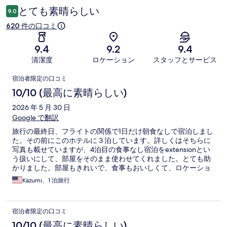
コ
とても素晴らしい
9.0
ミ
620 件の口コミ
9.4
9.2
9.4
清潔度
ロケーション
スタッフとサービス
口
宿泊者限定の口コミ
コ
10/10 (最高に素晴らしい)
ミ
2026 年 5 月 30 日
Google で翻訳
旅行の最終日、フライトの関係で1日だけ朝食なしで宿泊しまし
た。その前にこのホテルに３泊しています。詳しくはそちらに
写真も載せていますが、4泊目の食事なし宿泊をextensionとい
う扱いにして、部屋をそのまま使わせてくれました。とても助
かりました。部屋もきれいで、食事もおいしくて、ロケーショ
ンも良くて、スタッフさんも親切で、融通をきかせてくれるホ
Kazumi、1 泊旅行
テルでした。今回だいぶ堪能したので、マルタに次いつ行くか
わかりませんが、もし行くときは、冷蔵庫も備えてあり、フル
イングリッシュブレックファーストが食べられるMR TODDにし
宿泊者限定の口コミ
ます。
10/10 (最高に素晴らしい)