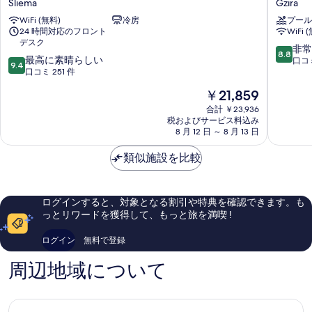
Sliema
Gzira
リ
ラ
WiFi (無料)
冷房
プール
ー
ン
24 時間対応のフロント
WiFi 
ハ
ド
デスク
ウ
ス
10
非常
8.8
10
ス
最高に素晴らしい
イ
段
口コミ
9.4
段
Sliema
口コミ 251 件
ー
階
階
ツ
中
現
￥21,859
中
バ
8.8、
在
9.4、
合計 ￥23,936
イ
非
の
税およびサービス料込み
最
ノ
常
料
8 月 12 日 ～ 8 月 13 日
高
U
に
金
に
コ
良
は
類似施設を比較
素
レ
い、
￥21,859
晴
ク
口
ら
テ
コ
し
ィ
ミ
ログインすると、対象となる割引や特典を確認できます。も
い、
ブ
391
っとリワードを獲得して、もっと旅を満喫 !
口
Gzira
件
コ
件
ログイン
無料で登録
ミ
の
251
口
周辺地域について
件
コ
件
ミ
の
口