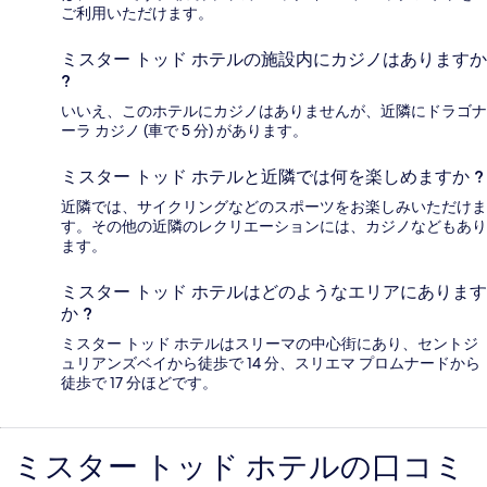
ご利用いただけます。
ミスター トッド ホテルの施設内にカジノはありますか
?
いいえ、このホテルにカジノはありませんが、近隣にドラゴナ
ーラ カジノ (車で 5 分) があります。
ミスター トッド ホテルと近隣では何を楽しめますか ?
近隣では、サイクリングなどのスポーツをお楽しみいただけま
す。その他の近隣のレクリエーションには、カジノなどもあり
ます。
ミスター トッド ホテルはどのようなエリアにあります
か ?
ミスター トッド ホテルはスリーマの中心街にあり、セントジ
ュリアンズベイから徒歩で 14 分、スリエマ プロムナードから
徒歩で 17 分ほどです。
ミスター トッド ホテルの口コミ
口