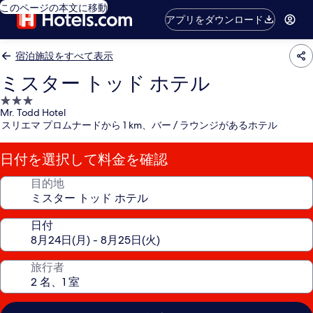
このページの本文に移動
アプリをダウンロード
宿泊施設をすべて表示
ミスター トッド ホテル
3.0
Mr. Todd Hotel
つ
スリエマ プロムナードから 1 km、バー / ラウンジがあるホテル
星
宿
日付を選択して料金を確認
泊
施
目的地
設
日付
旅行者