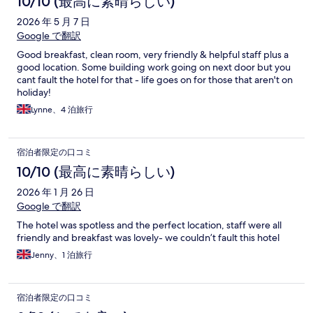
10/10 (最高に素晴らしい)
2026 年 5 月 7 日
Google で翻訳
Good breakfast, clean room, very friendly & helpful staff plus a
good location. Some building work going on next door but you
cant fault the hotel for that - life goes on for those that aren't on
holiday!
Lynne、4 泊旅行
宿泊者限定の口コミ
10/10 (最高に素晴らしい)
2026 年 1 月 26 日
Google で翻訳
The hotel was spotless and the perfect location, staff were all
friendly and breakfast was lovely- we couldn’t fault this hotel
Jenny、1 泊旅行
宿泊者限定の口コミ