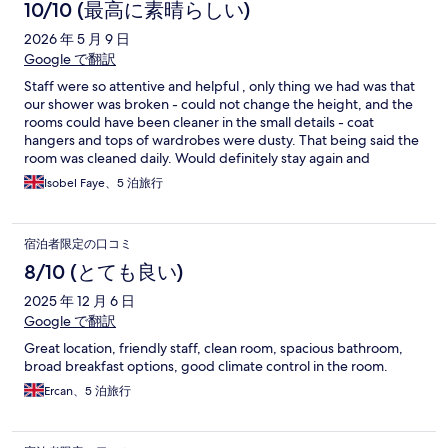
10/10 (最高に素晴らしい)
2026 年 5 月 9 日
Google で翻訳
Staff were so attentive and helpful , only thing we had was that
our shower was broken - could not change the height, and the
rooms could have been cleaner in the small details - coat
hangers and tops of wardrobes were dusty. That being said the
room was cleaned daily. Would definitely stay again and
recommend to others.
Isobel Faye、5 泊旅行
宿泊者限定の口コミ
8/10 (とても良い)
2025 年 12 月 6 日
Google で翻訳
Great location, friendly staff, clean room, spacious bathroom,
broad breakfast options, good climate control in the room.
Ercan、5 泊旅行