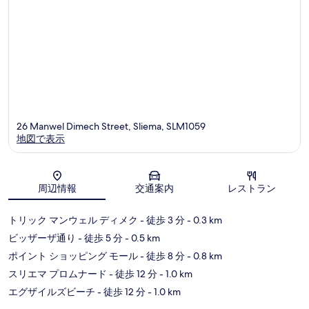
コ
ミ
26 Manwel Dimech Street, Sliema, SLM1059
地図で表示
地図
周辺情報
交通案内
レストラン
トリック マンウェル ディメク
- 徒歩 3 分
- 0.3 km
ビッザーザ通り
- 徒歩 5 分
- 0.5 km
ポイント ショッピング モール
- 徒歩 8 分
- 0.8 km
スリエマ プロムナード
- 徒歩 12 分
- 1.0 km
エグザイルズビーチ
- 徒歩 12 分
- 1.0 km