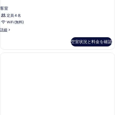
細
客室
定員 4 名
WiFi (無料)
客
詳細
室
の
空室状況と料金を確認
詳
細