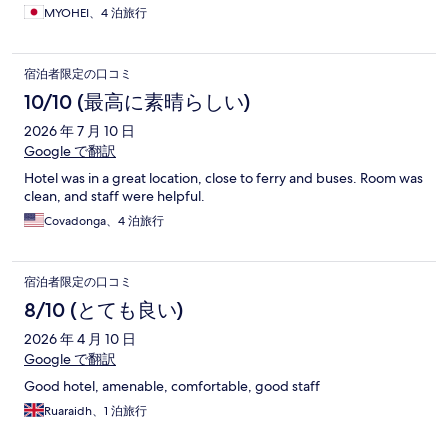
だった。 あえて欠点を言えばすこし坂を登るところと部屋の窓
MYOHEI、4 泊旅行
から海が見えないことくらい。
宿泊者限定の口コミ
10/10 (最高に素晴らしい)
2026 年 7 月 10 日
Google で翻訳
Hotel was in a great location, close to ferry and buses. Room was
clean, and staff were helpful.
Covadonga、4 泊旅行
宿泊者限定の口コミ
8/10 (とても良い)
2026 年 4 月 10 日
Google で翻訳
Good hotel, amenable, comfortable, good staff
Ruaraidh、1 泊旅行