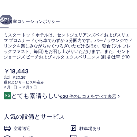
ド
前へ
次へ
ホ
74+
概要
客室
ロケーション
ポリシー
テ
ミスター トッド ホテルは、セントジュリアンズベイおよびスリエ
ル
マ プロムナードから車でわずか 5 分圏内です。バー / ラウンジでド
リンクを楽しみながらおくつろぎいただけるほか、朝食 (フル ブレ
の
ックファスト、毎日) をお召し上がりいただけます。また、セント
写
ジョージズ ビーチおよびマルタ エクスペリエンス (劇場)は車で 10
分の距離にあります。旅行者は親切なスタッフを高く評価していま
真
す。
現
￥18,443
在
ギ
合計 ￥20,281
の
税およびサービス料込み
お食事
ャ
料
9 月 1 日 ～ 9 月 2 日
金
口
とても素晴らしい
ラ
9.0
620 件の口コミをすべて表示
は
10段階中9.0
コ
￥18,443
リ
ミ
で
す
ー
人気の設備とサービス
空港送迎
駐車場あり