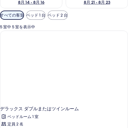
8月 14 - 8月 16
8月 21 - 8月 23
利
すべての客室
ベッド 1 台
ベッド 2 台
用
可
5 室中 5 室を表示中
能
な
客
室
の
絞
り
込
み
条
件
デラックス ダブルまたはツインルーム
ベッドルーム 1 室
定員 2 名