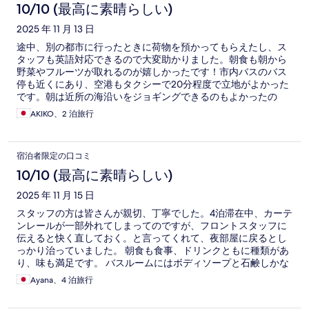
10/10 (最高に素晴らしい)
2025 年 11 月 13 日
途中、別の都市に行ったときに荷物を預かってもらえたし、ス
タッフも英語対応できるので大変助かりました。朝食も朝から
野菜やフルーツが取れるのが嬉しかったです！市内バスのバス
停も近くにあり、空港もタクシーで20分程度で立地がよかった
です。朝は近所の海沿いをジョギングできるのもよかったの
で、次回マルタに行く時にも、また宿泊したいです。快適なマ
AKIKO、2 泊旅行
ルタ滞在をありがとうございました。
宿泊者限定の口コミ
10/10 (最高に素晴らしい)
2025 年 11 月 15 日
スタッフの方は皆さんが親切、丁寧でした。4泊滞在中、カーテ
ンレールが一部外れてしまってのですが、フロントスタッフに
伝えると快く直しておく。と言ってくれて、夜部屋に戻るとし
っかり治っていました。 朝食も食事、ドリンクともに種類があ
り、味も満足です。 バスルームにはボディソープと石鹸しかな
いので、シャンプーなど必要なものは持参すると良いです。
Ayana、4 泊旅行