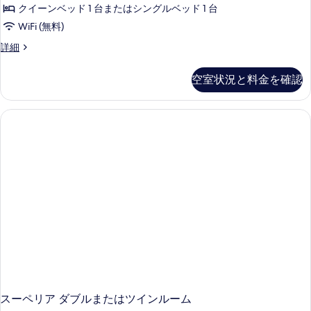
クイーンベッド 1 台またはシングルベッド 1 台
WiFi (無料)
デ
詳細
ラ
ッ
空室状況と料金を確認
ク
ス
ダ
ブ
ル
ま
た
は
ツ
イ
ン
ル
ー
ム
の
詳
細
スーペリア ダブルまたはツインルーム