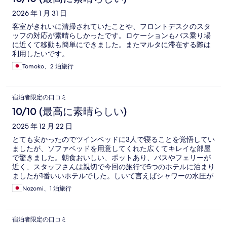
2026 年 1 月 31 日
客室がきれいに清掃されていたことや、フロントデスクのスタ
ッフの対応が素晴らしかったです。ロケーションもバス乗り場
に近くて移動も簡単にできました。またマルタに滞在する際は
利用したいです。
Tomoko、2 泊旅行
宿泊者限定の口コミ
10/10 (最高に素晴らしい)
2025 年 12 月 22 日
とても安かったのでツインベッドに3人で寝ることを覚悟してい
ましたが、ソファベッドを用意してくれた広くてキレイな部屋
で驚きました。朝食おいしい、ポットあり、バスやフェリーが
近く、スタッフさんは親切で今回の旅行で5つのホテルに泊まり
ましたが1番いいホテルでした。しいて言えばシャワーの水圧が
弱いですが、この価格なら文句はありません。おすすめです！
Nozomi、1 泊旅行
宿泊者限定の口コミ