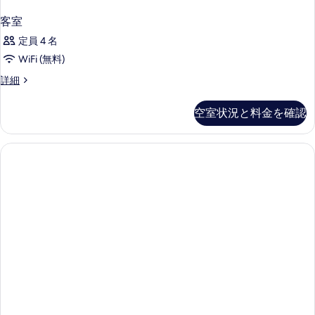
客室
定員 4 名
WiFi (無料)
客
詳細
室
の
空室状況と料金を確認
詳
細