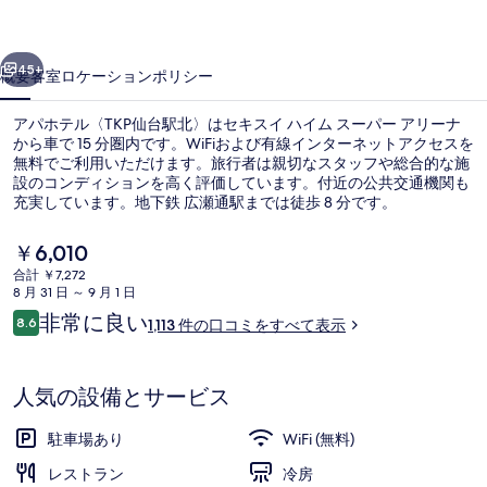
仙
前へ
次へ
台
45+
概要
客室
ロケーション
ポリシー
駅
アパホテル〈TKP仙台駅北〉はセキスイ ハイム スーパー アリーナ
北〉
から車で 15 分圏内です。WiFiおよび有線インターネットアクセスを
無料でご利用いただけます。旅行者は親切なスタッフや総合的な施
の
設のコンディションを高く評価しています。付近の公共交通機関も
写
充実しています。地下鉄 広瀬通駅までは徒歩 8 分です。
真
現
￥6,010
在
ギ
合計 ￥7,272
の
8 月 31 日 ～ 9 月 1 日
ロビー
ャ
料
口
非常に良い
8.6
1,113 件の口コミをすべて表示
金
10段階中8.6
ラ
コ
は
ミ
￥6,010
リ
で
人気の設備とサービス
す
ー
駐車場あり
WiFi (無料)
レストラン
冷房