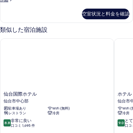
詳細
の
イ
す
ン
空室状況と料金を確認
ル
べ
ー
て
ム
類似した宿泊施設
禁
の
煙
仙台国際ホテル
ホテル 
写
の
詳
真
細
を
表
示
す
る
仙
ホ
仙台国際ホテル
ホテル
台
テ
仙台市中心部
仙台市
国
ル
駐車場あり
WiFi (無料)
WiFi 
際
モ
レストラン
冷房
冷房
ホ
ン
テ
テ
10
10
非常に良い
とて
8.8
9.0
ル
エ
段
段
口コミ 1,695 件
口コミ
仙
ル
階
階