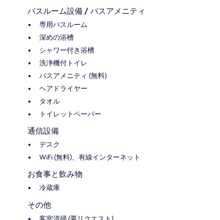
バスルーム設備 / バスアメニティ
専用バスルーム
深めの浴槽
シャワー付き浴槽
洗浄機付トイレ
バスアメニティ (無料)
ヘアドライヤー
タオル
トイレットペーパー
通信設備
デスク
WiFi (無料)、有線インターネット
お食事と飲み物
冷蔵庫
その他
客室清掃 (要リクエスト)