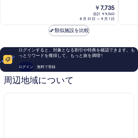
台
マ
中
中
現
￥7,735
市
ー
8.8、
9.0、
在
中
合計 ￥9,360
ナ
非
と
の
8 月 31 日 ～ 9 月 1 日
心
仙
常
て
料
部
台
に
も
金
類似施設を比較
仙
良
素
は
台
い、
晴
￥7,735
市
口
ら
中
コ
し
ログインすると、対象となる割引や特典を確認できます。も
心
ミ
い、
っとリワードを獲得して、もっと旅を満喫 !
部
1,695
口
件
コ
ログイン
無料で登録
件
ミ
の
1,059
周辺地域について
口
件
コ
件
ミ
の
口
コ
ミ