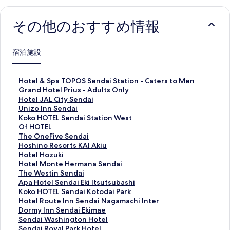
その他のおすすめ情報
宿泊施設
H
Hotel & Spa TOPOS Sendai Station - Caters to Men
o
G
Grand Hotel Prius - Adults Only
t
r
H
Hotel JAL City Sendai
e
a
o
U
Unizo Inn Sendai
l
n
t
n
K
Koko HOTEL Sendai Station West
&
d
e
i
o
O
Of HOTEL
S
H
l
z
k
f
T
The OneFive Sendai
p
o
J
o
o
H
h
H
Hoshino Resorts KAI Akiu
a
t
A
I
H
O
e
o
H
Hotel Hozuki
T
e
L
n
O
T
O
s
o
H
Hotel Monte Hermana Sendai
O
l
C
n
T
E
n
h
t
o
T
The Westin Sendai
P
P
i
S
E
L
e
i
e
t
h
A
Apa Hotel Sendai Eki Itsutsubashi
O
r
t
e
L
の
F
n
l
e
e
p
K
Koko HOTEL Sendai Kotodai Park
S
i
y
n
S
ペ
i
o
H
l
W
a
o
H
Hotel Route Inn Sendai Nagamachi Inter
S
u
S
d
e
ー
v
R
o
M
e
H
k
o
D
Dormy Inn Sendai Ekimae
e
s
e
a
n
ジ
e
e
z
o
s
o
o
t
o
S
Sendai Washington Hotel
n
-
n
i
d
を
S
s
u
n
t
t
H
e
r
e
S
Sendai Royal Park Hotel