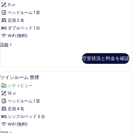
ル
の
写
11 ㎡
ル
詳
真
ベッドルーム 1 室
細
ー
を
定員 2 名
ム
表
ダブルベッド 1 台
禁
示
WiFi (無料)
煙
す
ダ
詳細
の
ブ
る
す
ル
空室状況と料金を確認
ル
べ
ー
て
ム
ツインルーム 禁煙 | 羽毛の掛け布団、デ
ツ
21
禁
ツインルーム 禁煙
の
イ
煙
写
シティビュー
の
ン
詳
真
15 ㎡
ル
細
を
ベッドルーム 1 室
ー
表
定員 4 名
ム
示
シングルベッド 2 台
禁
す
WiFi (無料)
煙
る
ツ