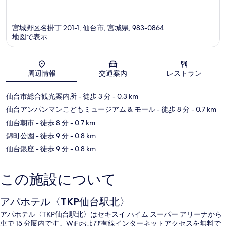
宮城野区名掛丁 201-1, 仙台市, 宮城県, 983-0864
地図で表示
地図
周辺情報
交通案内
レストラン
仙台市総合観光案内所
- 徒歩 3 分
- 0.3 km
仙台アンパンマンこどもミュージアム & モール
- 徒歩 8 分
- 0.7 km
仙台朝市
- 徒歩 8 分
- 0.7 km
錦町公園
- 徒歩 9 分
- 0.8 km
仙台銀座
- 徒歩 9 分
- 0.8 km
この施設について
アパホテル〈TKP仙台駅北〉
アパホテル〈TKP仙台駅北〉はセキスイ ハイム スーパー アリーナから
車で 15 分圏内です。WiFiおよび有線インターネットアクセスを無料で