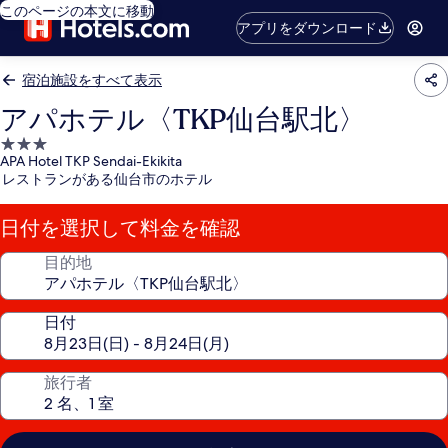
このページの本文に移動
アプリをダウンロード
宿泊施設をすべて表示
アパホテル〈TKP仙台駅北〉
3.0
APA Hotel TKP Sendai-Ekikita
つ
レストランがある仙台市のホテル
星
宿
日付を選択して料金を確認
泊
施
目的地
設
日付
旅行者