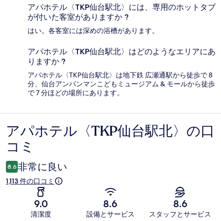
アパホテル〈TKP仙台駅北〉には、専用のホットタブ
が付いた客室がありますか ?
はい。各客室には深めの浴槽があります。
アパホテル〈TKP仙台駅北〉はどのようなエリアにあ
りますか ?
アパホテル〈TKP仙台駅北〉は地下鉄 広瀬通駅から徒歩で 8
分、仙台アンパンマンこどもミュージアム & モールから徒歩
で 7 分ほどの場所にあります。
アパホテル〈TKP仙台駅北〉の口
口
コミ
コ
ミ
非常に良い
8.6
1,113 件の口コミ
9.0
8.6
8.6
清潔度
設備とサービス
スタッフとサービス