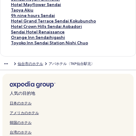
d
A
d
の
a
開
e
o
k
t
i
e
O
l
m
n
e
H
Hotel Mayflower Sendai
a
d
a
ペ
i
く
n
r
i
e
n
l
T
R
y
d
n
o
T
Taoya Akiu
i
u
i
ー
S
リ
d
t
の
H
S
S
E
o
I
a
d
t
a
9
9h nine hours Sendai
S
l
の
ジ
t
ン
a
s
ペ
e
e
e
L
u
n
i
a
e
o
h
H
Hotel Grand Terrace Sendai Kokubuncho
t
t
ペ
を
a
ク
i
K
ー
r
n
n
S
t
n
W
i
l
y
n
o
H
Hotel Crown Hills Sendai Aobadori
a
s
ー
開
t
の
A
ジ
m
d
d
e
e
S
a
R
M
a
i
t
o
S
Sendai Hotel Renaissance
t
O
ジ
く
i
ペ
I
を
a
a
a
n
I
e
s
o
a
A
n
e
t
e
O
Orange Inn Sendaihigashi
i
n
を
リ
o
ー
A
開
n
i
i
d
n
n
h
y
y
k
e
l
e
n
r
T
Toyoko Inn Sendai Station Nishi Chuo
o
l
開
ン
n
ジ
k
く
a
の
E
a
n
d
i
a
f
i
h
G
l
d
a
o
n
y
く
ク
W
を
i
リ
S
ペ
k
i
S
a
n
l
l
u
o
r
C
a
n
y
-
の
リ
e
開
u
ン
e
ー
i
K
e
i
g
P
o
の
u
a
r
i
g
o
仙台市のホテル
アパホテル〈TKP仙台駅北〉
C
ペ
ン
s
く
の
ク
n
ジ
I
o
n
E
t
a
w
ペ
r
n
o
H
e
k
a
ー
ク
t
リ
ペ
d
を
t
t
d
k
o
r
e
ー
s
d
w
o
I
o
t
ジ
の
ン
ー
a
開
s
o
a
i
n
k
r
ジ
S
T
n
t
n
I
e
を
ペ
ク
ジ
i
く
u
d
i
m
H
H
S
を
e
e
H
e
n
n
r
開
ー
を
の
リ
t
a
N
a
o
o
e
開
n
r
i
l
S
n
s
く
ジ
開
ペ
ン
s
i
a
e
t
t
n
く
d
r
l
R
e
S
人気の目的地
t
リ
を
く
ー
ク
u
P
g
の
e
e
d
リ
a
a
l
e
n
e
o
ン
開
リ
ジ
b
a
a
ペ
l
l
a
ン
i
c
s
n
d
n
日本のホテル
M
ク
く
ン
を
a
r
m
ー
の
の
i
ク
の
e
S
a
a
d
アメリカのホテル
e
リ
ク
開
s
k
a
ジ
ペ
ペ
の
ペ
S
e
i
i
a
n
ン
く
h
の
c
を
ー
ー
ペ
ー
e
n
s
h
i
韓国のホテル
の
ク
リ
i
ペ
h
開
ジ
ジ
ー
ジ
n
d
s
i
S
ペ
ン
の
ー
i
く
を
を
ジ
を
d
a
a
g
t
台湾のホテル
ー
ク
ペ
ジ
I
リ
開
開
を
開
a
i
n
a
a