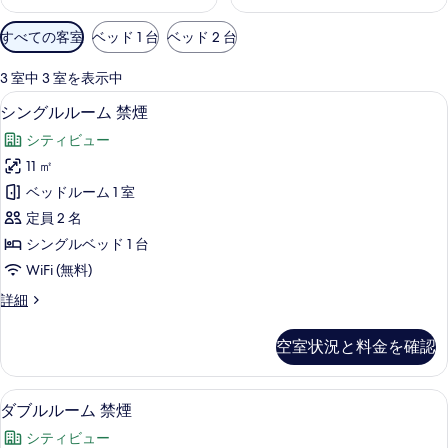
利
すべての客室
ベッド 1 台
ベッド 2 台
用
可
3 室中 3 室を表示中
能
シングルルーム 禁煙 | 羽毛の掛け布団、
シ
19
シングルルーム 禁煙
な
ン
客
シティビュー
グ
室
11 ㎡
ル
の
ベッドルーム 1 室
ル
絞
定員 2 名
り
ー
シングルベッド 1 台
込
ム
WiFi (無料)
み
禁
条
シ
詳細
煙
件
ン
の
グ
空室状況と料金を確認
ル
す
ル
べ
ー
ダブルルーム 禁煙 | 羽毛の掛け布団、デ
ダ
19
ム
ダブルルーム 禁煙
て
ブ
禁
の
シティビュー
煙