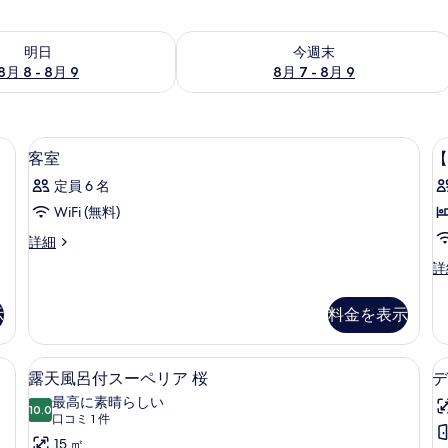
- 8月 9 の空室状況をチェック
今週末 8月 7 - 8月 9 の空室状況をチ
明日
今週末
8月 8 - 8月 9
8月 7 - 8月 9
内装
客
【
1
客室
【
室
定員 6 名
+
の
WiFi (無料)
す
客
詳細
べ
室
【
詳
て
の
畳
詳
の
+6
細
示
料金を表示
畳
写
プ
真
レ
掛け布団、セーフティボックス (室内)、アイロン / アイロン台
露天風呂付スーペリア 桜 | 高級寝具
露
21
ミ
露天風呂付スーペリア 桜
デ
を
天
ア
最高に素晴らしい
表
10.0
ス
10 点中 10.0
風
(口
口コミ 1 件
イ
示
コ
呂
15 ㎡
ー