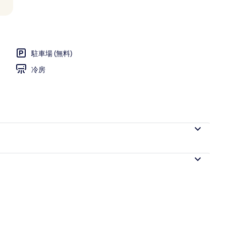
ーペリア 桜 | バスルーム | 個別の浴槽とシャワー、深めの浴槽、バスアメニテ
駐車場 (無料)
冷房