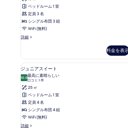
す
ミ
ア
ベッドルーム 1 室
る
3
の
定員 3 名
件)
す
シングル布団 3 組
べ
WiFi (無料)
て
ス
詳細
ー
の
ペ
料金を表
写
リ
ア
真
の
ジュニアスイート | 高級寝具
ジ
を
16
詳
ジュニアスイート
ュ
細
表
最高に素晴らしい
10.0
10 点中 10.0
ニ
(口
示
口コミ 1 件
コ
ア
25 ㎡
す
ミ
ス
ベッドルーム 1 室
る
1
イ
定員 4 名
件)
ー
シングル布団 4 組
ト
WiFi (無料)
の
ジ
詳細