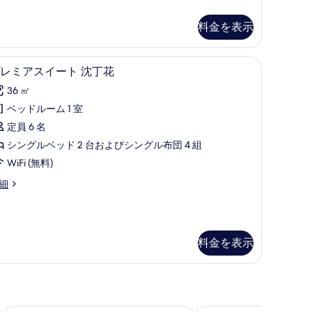
す
子
る
料金を表示
の
す
グ エリア | 液晶テレビ
プレミアスイート 沈丁花 | 高級寝具、羽毛の
プ
べ
22
レミアスイート 沈丁花
レ
て
36 ㎡
ミ
の
ベッドルーム 1 室
ア
写
定員 6 名
ス
真
シングルベッド 2 台およびシングル布団 4 組
イ
を
WiFi (無料)
ー
表
細
ト
示
沈
す
丁
る
料金を表示
花
の
す
べ