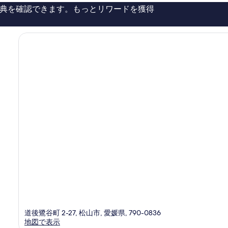
し
典を確認できます。もっとリワードを獲得
い、
口
コ
ミ
150
件
件
の
口
コ
ミ
道後鷺谷町 2-27, 松山市, 愛媛県, 790-0836
地図で表示