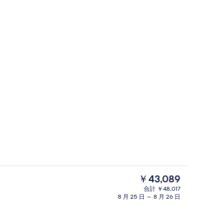
温泉
現
￥43,089
在
合計 ￥48,017
の
8 月 25 日 ～ 8 月 26 日
中庭
料
金
は