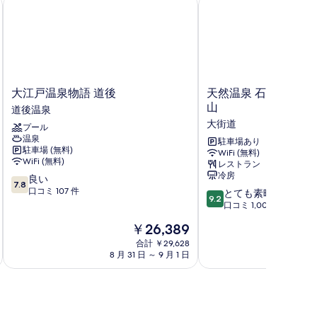
大江戸温泉物語 道後
天然温泉 石手の湯 ド
て
の
写
真
を
大
天
大江戸温泉物語 道後
天然温泉 石手の湯 
表
江
然
山
道後温泉
示
戸
温
大街道
プール
温
泉
す
温泉
泉
石
駐車場あり
駐車場 (無料)
る
WiFi (無料)
物
手
WiFi (無料)
レストラン
語
の
冷房
10
良い
道
湯
7.8
段
口コミ 107 件
10
後
ド
とても素晴らしい
9.2
階
段
道
ー
口コミ 1,001 件
中
階
後
ミ
現
￥26,389
7.8、
中
温
ー
在
良
9.2、
泉
合計 ￥29,628
イ
の
い、
8 月 31 日 ～ 9 月 1 日
8 月 
と
ン
料
口
て
松
金
コ
も
山
は
ミ
素
大
￥26,389
107
晴
街