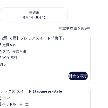
ェック
来週末 8月 14 - 8月 16 の空室状況をチェック
来週末
8月 14 - 8月 16
12 室中 12 室を表示中
内装
12
1
12畳+6畳】プレミアスイート『撫子』
畳
定員 6 名
6
ダブル布団 6 組
畳】
WiFi (無料)
プ
12
細
レ
ミ
料金を表示
】
ア
ス
、羽毛の掛け布団、セーフティボックス (室内)、アイロン / アイロン台
デラックス スイート (Japanese-style) | リ
デ
21
イ
ラックス スイート (Japanese-style)
ラ
ー
22 ㎡
ッ
ト
ベッドルーム 1 室
ク