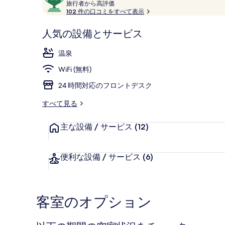
コ
旅
段
旅行者から高評価
行
102 件の口コミをすべて表示
ミ
階
者
中
か
人気の設備とサービス
9.6、
露天風呂付ス
ら
お
高
温泉
評
客
価
WiFi (無料)
様
に
24 時間対応のフロントデスク
好
評
すべて見る
件
の
主な設備 / サービス
(12)
口
コ
便利な設備 / サービス
(6)
ミ
客室のオプション