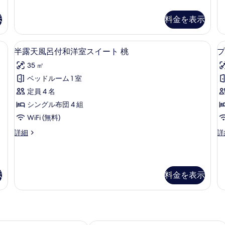
ス
ア
花
す
イ
ス
示
料金を表示
の
る
ー
イ
ト
ー
す
山
ト
寝具、羽毛の掛け布団、セーフティボックス (室内)、アイロン / アイロン台
半露天風呂付和洋室スイート 桃 | リビン
半
べ
茶
撫
21
半露天風呂付和洋室スイート 桃
プ
花
子
露
て
35 ㎡
の
の
天
の
詳
詳
ベッドルーム 1 室
風
細
細
写
定員 4 名
呂
真
シングル布団 4 組
付
を
WiFi (無料)
和
表
半
プ
詳細
詳
洋
示
露
レ
室
天
ミ
す
風
ア
ス
る
呂
ス
示
料金を表示
イ
付
イ
和
ー
ー
洋
ト
ト
室
沈
ス
丁
桃
イ
花