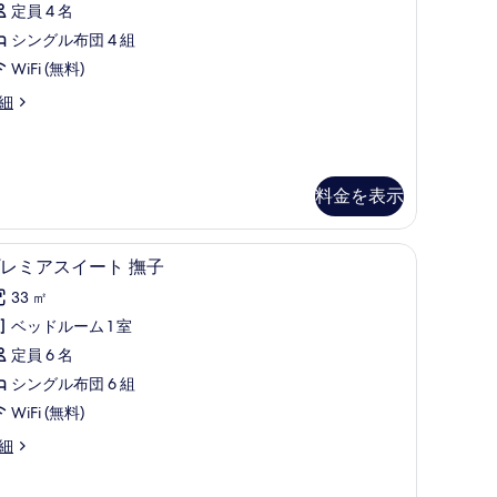
『撫
定員 4 名
ス
子』
撫
シングル布団 4 組
ス
』
の
WiFi (無料)
イ
す
細
ー
べ
ト
て
Japanese-
の
yle)
料金を表示
写
の
真
す
羽毛の掛け布団、セーフティボックス (室内)、アイロン / アイロン台
プレミアスイート 撫子 | 高級寝具、羽毛の掛
プ
14
レミアスイート 撫子
を
べ
apanese-
レ
表
33 ㎡
yle)
て
ミ
示
ベッドルーム 1 室
の
ア
す
定員 6 名
写
ス
る
シングル布団 6 組
真
イ
WiFi (無料)
を
ー
細
表
ト
示
撫