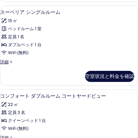
ビ
ビ
ー
ダ
ュ
スーペリア シングルルーム | ミニバ
ス
ュ
4
ブ
スーペリア シングルルーム
ム
ー
ー
ル
ー
の
の
15 ㎡
ル
詳
ペ
の
ー
す
ベッドルーム 1 室
細
リ
す
ム
べ
定員 1 名
の
ア
べ
詳
て
ダブルベッド 1 台
シ
て
細
の
WiFi (無料)
ン
の
写
ス
詳細
グ
写
ー
真
ル
ペ
真
空室状況と料金を確認
を
リ
ル
を
ア
表
ー
表
シ
コンフォート ダブルルーム コートヤー
コ
示
5
ン
コンフォート ダブルルーム コートヤードビュー
ム
示
ン
グ
す
の
22 ㎡
す
ル
フ
る
ル
す
定員 3 名
る
ォ
ー
べ
クイーンベッド 1 台
ム
ー
の
て
WiFi (無料)
ト
詳
の
コ
詳細