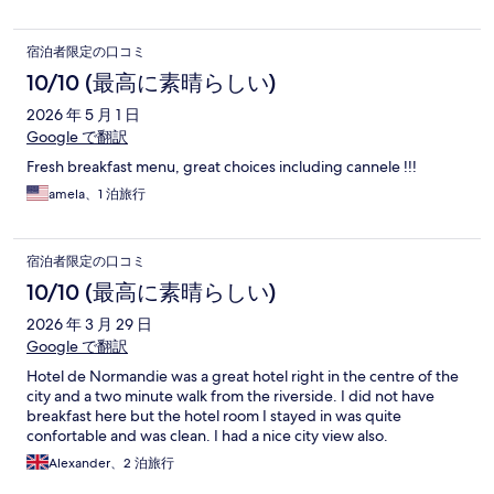
宿泊者限定の口コミ
10/10 (最高に素晴らしい)
2026 年 5 月 1 日
Google で翻訳
Fresh breakfast menu, great choices including cannele !!!
amela、1 泊旅行
宿泊者限定の口コミ
10/10 (最高に素晴らしい)
2026 年 3 月 29 日
Google で翻訳
Hotel de Normandie was a great hotel right in the centre of the
city and a two minute walk from the riverside. I did not have
breakfast here but the hotel room I stayed in was quite
confortable and was clean. I had a nice city view also.
Alexander、2 泊旅行