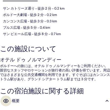
サン カトリーヌ通り
- 徒歩 2 分
- 0.2 km
ボルドー大劇場
- 徒歩 2 分
- 0.2 km
カンコンス広場
- 徒歩 3 分
- 0.3 km
ブルス広場
- 徒歩 5 分
- 0.4 km
サン ピエール広場
- 徒歩 8 分
- 0.7 km
この施設について
オテル ドゥ ノルマンディー
ボルドーへの旅には、オテル ドゥ ノルマンディーをご利用ください。
親切なスタッフやロケーションが旅行者の高い評価を得ています。周辺
ではさまざまな公共交通機関を利用できます。すぐそばにはカンコンス
トラム駅があり、グランド シアター トラム駅までは 3 分です。
この宿泊施設に関する詳細
概要