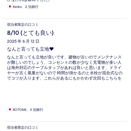
Keiko、2 泊旅行
宿泊者限定の口コミ
8/10 (とても良い)
2025 年 6 月 12 日
なんと言っても立地❤️
なんと言っても立地が良いです、建物が古いのでメンテナンス
が難しいのでしょう、コンセントの数が少なく充電物が多い人
は海外対応のテーブルタップがあれば良いと思います、ドライ
ヤーが古く風量がないので 時間が掛かるのと水栓が混合式なの
でコツが入ります、これらがあるにもかかわず次回もこちらを
選ぶと思います、安くて立地が良い、親切です♡ ワインを買っ
てきたのだけどと言ったらグラスを貸してくれて開けてくれま
した^ ^
KOTOMI、3 泊旅行
宿泊者限定の口コミ