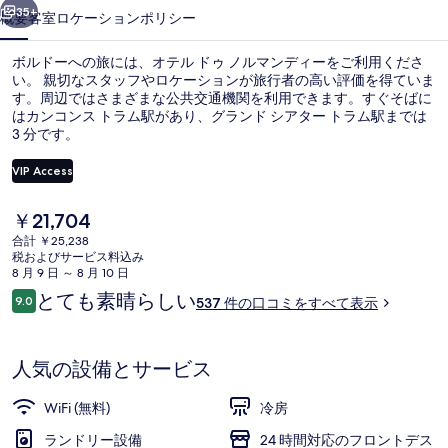
マ
35+
概要
客室
ロケーション
ポリシー
ン
ボルドーへの旅には、オテル ドゥ ノルマンディーをご利用くださ
デ
い。 親切なスタッフやロケーションが旅行者の高い評価を得ていま
す。周辺ではさまざまな公共交通機関を利用できます。すぐそばに
ィ
はカンコンス トラム駅があり、グランド シアター トラム駅までは
ー
3 分です。
の
VIP Access
写
現
￥21,704
コンフォート ダブルルーム 禁煙 シテ
真
在
合計 ￥25,238
の
税およびサービス料込み
ギ
料
8 月 9 日 ～ 8 月 10 日
金
ャ
口
とても素晴らしい
9.0
537 件の口コミをすべて表示
は
10段階中9.0
コ
ラ
￥21,704
ミ
で
リ
す
人気の設備とサービス
ー
WiFi (無料)
冷房
ランドリー設備
24 時間対応のフロントデス