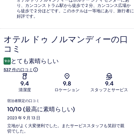
り、カンコンス トラム駅から徒歩で 2 分、カンコンス広場か
ら徒歩で 2 分ほどです。このホテルは一等地にあり、旅行者に
好評です。
オテル ドゥ ノルマンディーの口
口
コミ
コ
ミ
とても素晴らしい
9.0
537 件の口コミ
9.4
9.8
9.4
清潔度
ロケーション
スタッフとサービス
口
宿泊者限定の口コミ
コ
10/10 (最高に素晴らしい)
ミ
2023 年 9 月 13 日
立地がよく大変便利でした。またサービススタッフも笑顔で親
切でした。