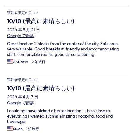
宿泊者限定の口コミ
10/10 (最高に素晴らしい)
2026 年 5 月 21 日
Google で翻訳
Great location 2 blocks from the center of the city. Safe area,
very walkable. Good breakfast, friendly and accommodating
staff, comfortable rooms, good air conditioning.
ANDREW、2 泊旅行
宿泊者限定の口コミ
10/10 (最高に素晴らしい)
2026 年 4 月 7 日
Google で翻訳
I could not have picked a better location. It is so close to
everything I wanted such as amazing shopping, food and
beverage.
Susan、1 泊旅行