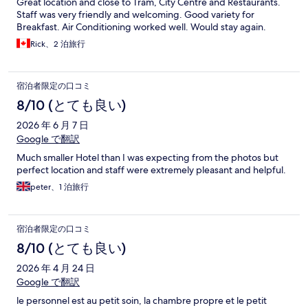
Great location and close to Tram, City Centre and Restaurants.
Staff was very friendly and welcoming. Good variety for
Breakfast. Air Conditioning worked well. Would stay again.
Rick、2 泊旅行
宿泊者限定の口コミ
8/10 (とても良い)
2026 年 6 月 7 日
Google で翻訳
Much smaller Hotel than I was expecting from the photos but
perfect location and staff were extremely pleasant and helpful.
peter、1 泊旅行
宿泊者限定の口コミ
8/10 (とても良い)
2026 年 4 月 24 日
Google で翻訳
le personnel est au petit soin, la chambre propre et le petit