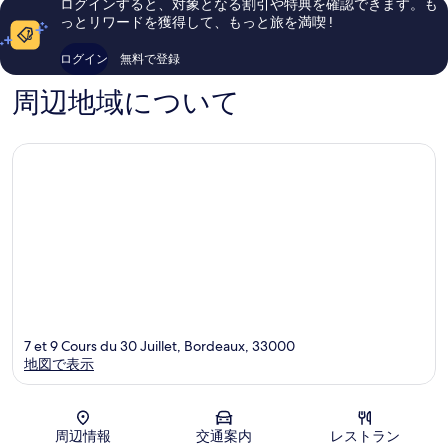
ログインすると、対象となる割引や特典を確認できます。も
る
ン
ド
口
い、
っとリワードを獲得して、もっと旅を満喫 !
ヌ
ー
コ
口
エ
シ
ミ
コ
ログイン
無料で登録
チ
テ
810
ミ
ェ
ィ
件
962
周辺地域について
オ
セ
件
件
ナ
ン
の
件
-
タ
口
の
ボ
ー
コ
口
ル
ミ
コ
ド
ミ
ー
ボ
ル
ド
ー
シ
テ
ィ
7 et 9 Cours du 30 Juillet, Bordeaux, 33000
セ
地図で表示
ン
タ
ー
地図
周辺情報
交通案内
レストラン