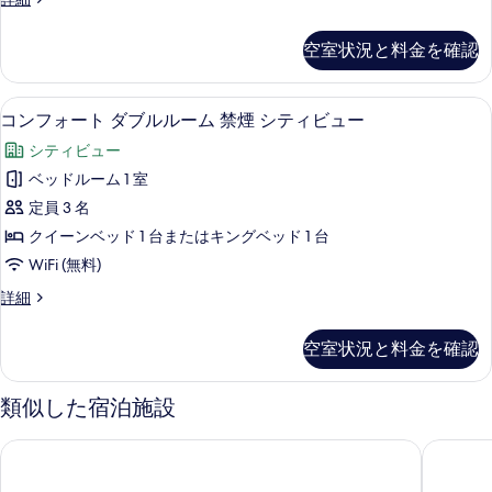
細
ダ
ン
写
ブ
フ
空室状況と料金を確認
真
ォ
ル
ー
を
ル
ト
コンフォート ダブルルーム 禁煙 シテ
コ
表
5
ダ
コンフォート ダブルルーム 禁煙 シティビュー
ー
ン
ブ
示
ム
シティビュー
ル
フ
す
ル
コ
ベッドルーム 1 室
ォ
る
ー
ー
定員 3 名
ム
ー
コ
ト
クイーンベッド 1 台またはキングベッド 1 台
ト
ー
ヤ
WiFi (無料)
ト
ダ
ー
ヤ
コ
詳細
ブ
ー
ン
ド
ド
ル
フ
空室状況と料金を確認
ビ
ビ
ォ
ル
ュ
ー
ュ
ー
ー
ト
類似した宿泊施設
ー
の
ダ
ム
詳
ブ
の
ベスト ウェスタン プレミア ホテル バイヨンヌ エチェ オナ -
クオリテ
禁
細
ル
す
ル
煙