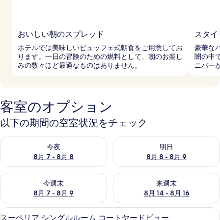
おいしい朝のスプレッド
スタイ
ホテルでは美味しいビュッフェ式朝食をご用意してお
豪華な
ります。一日の冒険のための燃料として、朝のお楽し
闇の中
みの数々ほど最適なものはありません。
ニバー
客室のオプション
以下の期間の空室状況をチェック
今夜 8月 7 - 8月 8 の空室状況をチェック
明日 8月 8 - 8月 9 の空室
今夜
明日
8月 7 - 8月 8
8月 8 - 8月 9
今週末 8月 7 - 8月 9 の空室状況をチェック
来週末 8月 14 - 8月 16 の
今週末
来週末
8月 7 - 8月 9
8月 14 - 8月 16
スーペリア シングルルーム コートヤー
ス
5
スーペリア シングルルーム コートヤードビュー