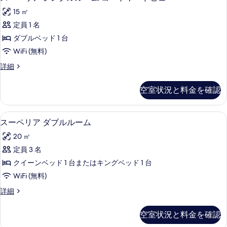
ー
15 ㎡
ペ
定員 1 名
リ
ダブルベッド 1 台
ア
WiFi (無料)
シ
ス
詳細
ン
ー
グ
ペ
空室状況と料金を確認
リ
ル
ア
ル
シ
スーペリア ダブルルーム | ミニバー
ス
8
ン
スーペリア ダブルルーム
ー
ー
グ
ム
20 ㎡
ル
ペ
ル
コ
定員 3 名
リ
ー
ー
クイーンベッド 1 台またはキングベッド 1 台
ム
ア
コ
ト
WiFi (無料)
ダ
ー
ヤ
ス
詳細
ト
ブ
ー
ー
ヤ
ル
ペ
ー
空室状況と料金を確認
ド
リ
ド
ル
ア