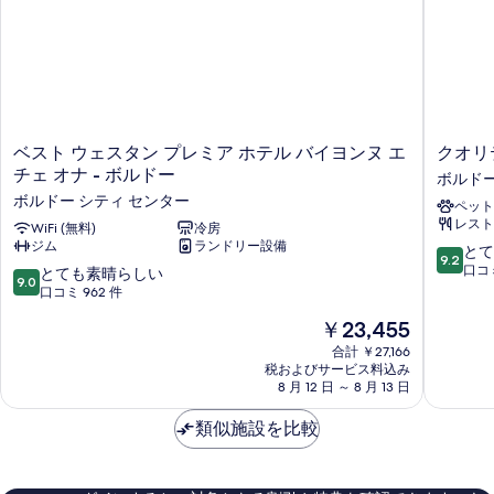
べ
ー
シ
ム
て
禁
テ
の
煙
ィ
シ
写
ビ
テ
真
ィ
ュ
ビ
を
ベ
ク
ベスト ウェスタン プレミア ホテル バイヨンヌ エ
クオリ
ー
ュ
ス
オ
表
チェ オナ - ボルドー
ボルドー
ー
の
ト
リ
の
ボルドー シティ センター
示
ペット
ウ
テ
す
詳
レスト
ェ
WiFi (無料)
冷房
ィ
す
細
べ
ジム
ランドリー設備
ス
ホ
10
とて
る
9.2
タ
テ
段
口コミ
て
10
とても素晴らしい
9.0
ン
ル
階
段
口コミ 962 件
の
プ
ボ
中
階
現
￥23,455
レ
ル
写
9.2、
中
在
ミ
ド
と
9.0、
合計 ￥27,166
真
の
ア
ー
て
税およびサービス料込み
と
料
を
ホ
8 月 12 日 ～ 8 月 13 日
サ
も
て
金
テ
ン
素
も
表
は
ル
類似施設を比較
ト
晴
素
示
￥23,455
バ
ル
ら
晴
イ
ボ
し
ら
す
ヨ
ル
い、
し