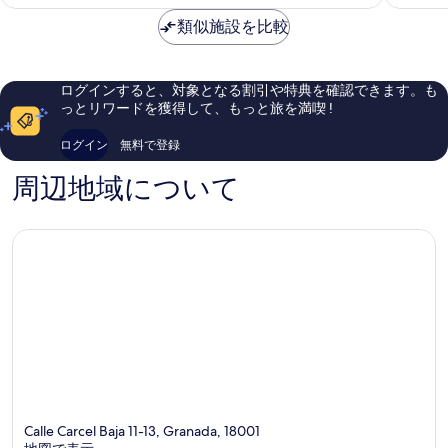
金
も
グ
ン
に
は
素
バ
類似施設を比較
ボ
素
￥16,411
晴
イ
ア
晴
ら
ユ
グ
ら
し
ー
ラ
し
ログインすると、対象となる割引や特典を確認できます。も
い、
ロ
ナ
い、
っとリワードを獲得して、もっと旅を満喫 !
口
ス
ダ
口
コ
タ
シ
コ
ログイン
無料で登録
ミ
ー
テ
ミ
1,005
ズ
ィ
1,010
周辺地域について
件
ホ
セ
件
件
テ
ン
件
の
ル
タ
の
口
カ
ー
口
コ
ン
コ
ミ
パ
ミ
ニ
ー
グ
ラ
ナ
ダ
シ
テ
Calle Carcel Baja 11-13, Granada, 18001
ィ