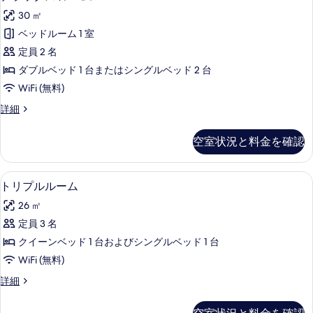
ラ
イ
の
30 ㎡
ン
ッ
ル
す
ベッドルーム 1 室
ク
ー
べ
定員 2 名
ム
ス
の
て
ダブルベッド 1 台またはシングルベッド 2 台
ル
詳
の
WiFi (無料)
細
ー
写
デ
詳細
ム
ラ
真
の
ッ
空室状況と料金を確認
を
ク
す
ス
表
べ
ル
1 室のベッドルーム、ミニバー、セーフ
ト
示
4
ー
トリプルルーム
て
リ
ム
す
の
26 ㎡
の
プ
る
詳
写
定員 3 名
ル
細
真
クイーンベッド 1 台およびシングルベッド 1 台
ル
を
WiFi (無料)
ー
表
ト
詳細
ム
リ
示
の
プ