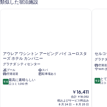
類似した宿泊施設
アウレア ワシントン アービング バイ ユーロスターズ ホテル
セルコテ
ア
セ
アウレア ワシントン アービング バイ ユーロスタ
セルコ
ウ
ル
ーズ ホテル カンパニー
グラナ
レ
コ
グラナダ シティセンター
空港送
ア
テ
WiFi 
ワ
プール
スパ
ル
空港送迎
駐車場あり
シ
パ
10
ン
ラ
とて
10
最高に素晴らしい
9.2
9.4
段
ト
シ
口コミ
段
口コミ 1,010 件
階
ン
オ
階
現
￥16,411
中
ア
デ
中
在
9.2、
ー
ロ
9.4、
合計 ￥18,052
の
と
ビ
ス
税およびサービス料込み
最
料
て
ン
8 月 24 日 ～ 8 月 25 日
ガ
高