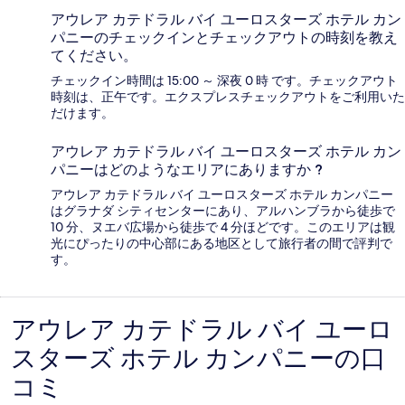
アウレア カテドラル バイ ユーロスターズ ホテル カン
パニーのチェックインとチェックアウトの時刻を教え
てください。
チェックイン時間は 15:00 ～ 深夜 0 時 です。チェックアウト
時刻は、正午です。エクスプレスチェックアウトをご利用いた
だけます。
アウレア カテドラル バイ ユーロスターズ ホテル カン
パニーはどのようなエリアにありますか ?
アウレア カテドラル バイ ユーロスターズ ホテル カンパニー
はグラナダ シティセンターにあり、アルハンブラから徒歩で
10 分、ヌエバ広場から徒歩で 4 分ほどです。このエリアは観
光にぴったりの中心部にある地区として旅行者の間で評判で
す。
アウレア カテドラル バイ ユーロ
口
スターズ ホテル カンパニーの口
コ
コミ
ミ