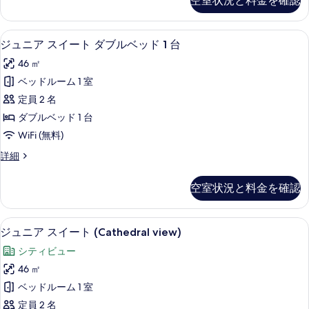
空室状況と料金を確認
す
ル
す
ル
る
べ
ー
ジュニア スイート ダブルベッド 1 台
ジ
5
ム
ジュニア スイート ダブルベッド 1 台
て
ュ
の
の
46 ㎡
詳
ニ
細
写
ベッドルーム 1 室
ア
真
定員 2 名
ス
を
ダブルベッド 1 台
イ
表
WiFi (無料)
ー
示
ジ
詳細
ト
ュ
す
ダ
ニ
空室状況と料金を確認
る
ア
ブ
ス
ル
イ
ジュニア スイート (Cathedral vi
ジ
6
ー
ジュニア スイート (Cathedral view)
ベ
ュ
ト
ッ
シティビュー
ダ
ニ
ブ
ド
46 ㎡
ア
ル
1
ベッドルーム 1 室
ベ
ス
台
ッ
定員 2 名