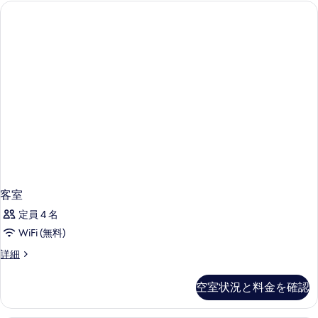
示
す
る
客室
定員 4 名
WiFi (無料)
客
詳細
室
の
空室状況と料金を確認
詳
細