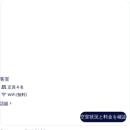
客室
定員 4 名
WiFi (無料)
客
詳細
室
の
空室状況と料金を確認
詳
細