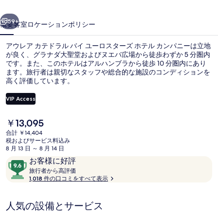
ド
前へ
次へ
ラ
59+
概要
客室
ロケーション
ポリシー
ル
アウレア カテドラル バイ ユーロスターズ ホテル カンパニーは立地
バ
が良く、グラナダ大聖堂およびヌエバ広場から徒歩わずか 5 分圏内
です。また、このホテルはアルハンブラから徒歩 10 分圏内にあり
イ
ます。旅行者は親切なスタッフや総合的な施設のコンディションを
ユ
高く評価しています。
ー
VIP Access
ロ
現
￥13,095
施設の正面 (日没後)
ス
在
合計 ￥14,404
の
税およびサービス料込み
タ
料
8 月 13 日 ～ 8 月 14 日
金
ー
口
10
お客様に好評
は
コ
旅
段
旅行者から高評価
ズ
￥13,095
行
1,018 件の口コミをすべて表示
ミ
階
で
者
ホ
す
中
か
9.6、
人気の設備とサービス
テ
ら
お
高