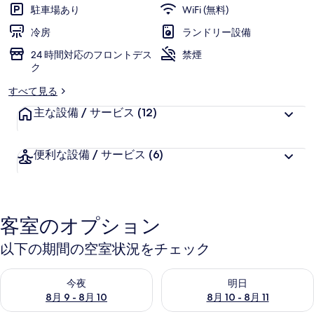
ル
評
客
駐車場あり
WiFi (無料)
価
様
カ
冷房
ランドリー設備
に
ン
24 時間対応のフロントデス
好
禁煙
ク
評
パ
件
すべて見る
ニ
の
主な設備 / サービス
(12)
ー
口
コ
の
ミ
便利な設備 / サービス
(6)
写
真
ギ
客室のオプション
ャ
以下の期間の空室状況をチェック
ラ
リ
今夜 8月 9 - 8月 10 の空室状況をチェック
明日 8月 10 - 8月 11 の空
今夜
明日
ー
8月 9 - 8月 10
8月 10 - 8月 11