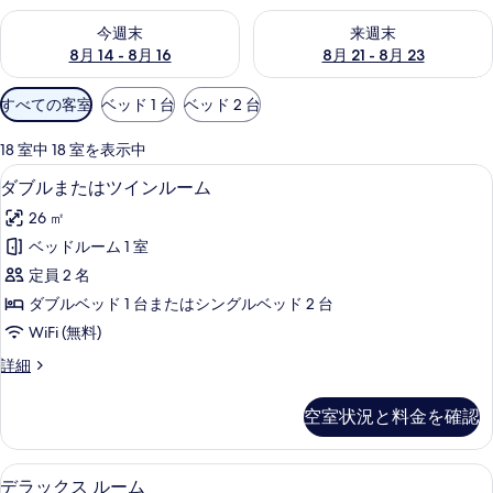
今週末 8月 14 - 8月 16 の空室状況をチェック
来週末 8月 21 - 8月 23 の
今週末
来週末
8月 14 - 8月 16
8月 21 - 8月 23
利
すべての客室
ベッド 1 台
ベッド 2 台
用
可
18 室中 18 室を表示中
能
1 室のベッドルーム、ミニバー、セーフ
ダ
3
ダブルまたはツインルーム
な
ブ
客
26 ㎡
ル
室
ベッドルーム 1 室
ま
の
定員 2 名
た
絞
ダブルベッド 1 台またはシングルベッド 2 台
り
は
WiFi (無料)
込
ツ
み
ダ
詳細
イ
ブ
条
ン
ル
件
空室状況と料金を確認
ま
ル
た
ー
は
デラックス ルーム | 1 室のベッドル
デ
4
ツ
デラックス ルーム
ム