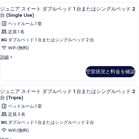
の
ー
ジュニア スイート ダブルベッド 1 台また
ジ
を
す
1
ム
ジュニア スイート ダブルベッド 1 台またはシングルベッド 2
ュ
(With
表
台 (Single Use)
べ
Child)
ニ
示
て
ベッドルーム 1 室
の
ア
す
詳
の
定員 1 名
細
ス
る
写
ダブルベッド 1 台またはシングルベッド 2 台
イ
真
WiFi (無料)
ー
を
ジ
詳細
ト
ュ
表
ニ
ダ
空室状況と料金を確認
示
ア
ブ
ス
す
イ
ル
1 室のベッドルーム、ミニバー、セーフ
ジ
る
1
ー
ジュニア スイート ダブルベッド 1 台またはシングルベッド 2
ベ
ュ
ト
台 (Triple)
ダ
ッ
ニ
ベッドルーム 1 室
ブ
ド
ア
ル
定員 3 名
1
ベ
ス
ダブルベッド 1 台またはシングルベッド 2 台
ッ
台
イ
ド
WiFi (無料)
ま
1
ー