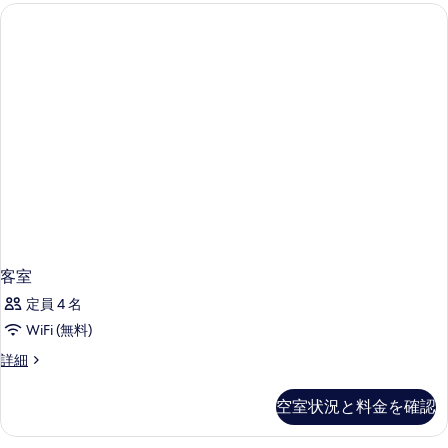
た
ド
を
ダ
は
表
ブ
ツ
ル
示
ま
イ
す
た
ン
は
る
ツ
ル
イ
ー
ン
ム
ル
ー
(w/parking)
ム
の
(w/parking)
の
す
詳
客室
べ
細
定員 4 名
て
WiFi (無料)
の
客
詳細
写
室
真
の
空室状況と料金を確認
を
詳
細
表