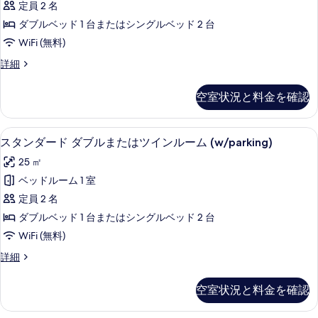
名
ー
定員 2 名
ク
ム
様
ダブルベッド 1 台またはシングルベッド 2 台
(1
ス
利
名
WiFi (無料)
ダ
様
用)
デ
詳細
利
ブ
ラ
(Cathedral
用)
ル
ッ
view)
(Cathedral
空室状況と料金を確認
ク
view)
ル
の
ス
の
ー
ダ
す
詳
1 室のベッドルーム、ミニバー、セーフ
ス
3
ブ
スタンダード ダブルまたはツインルーム (w/parking)
ム
細
べ
タ
ル
(Cathedral
25 ㎡
て
ル
ン
view)
ー
ベッドルーム 1 室
の
ダ
ム
の
定員 2 名
写
(Cathedral
ー
す
view)
ダブルベッド 1 台またはシングルベッド 2 台
真
ド
の
べ
WiFi (無料)
を
詳
ダ
て
細
ス
詳細
表
ブ
の
タ
示
ル
ン
写
空室状況と料金を確認
す
ダ
ま
真
ー
る