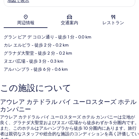
地図で表示
セ
ン
タ
地図
ー
周辺情報
交通案内
レストラン
グラン ビア デ コロン通り
- 徒歩 1 分
- 0.0 km
カレ エルビラ
- 徒歩 2 分
- 0.2 km
グラナダ大聖堂
- 徒歩 2 分
- 0.2 km
ヌエバ広場
- 徒歩 3 分
- 0.3 km
アルハンブラ
- 徒歩 6 分
- 0.6 km
この施設について
アウレア カテドラル バイ ユーロスターズ ホテル
カンパニー
アウレア カテドラル バイ ユーロスターズ ホテル カンパニーは立地が
良く、グラナダ大聖堂およびヌエバ広場から徒歩わずか 5 分圏内です。
また、このホテルはアルハンブラから徒歩 10 分圏内にあります。旅行
者は親切なスタッフや総合的な施設のコンディションを高く評価してい