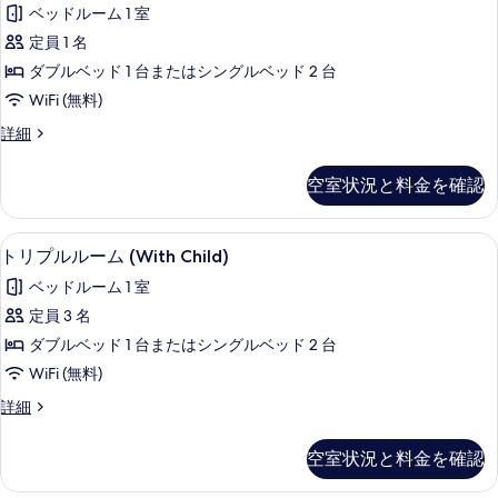
ラ
の
ベッドルーム 1 室
様
ッ
す
利
定員 1 名
ク
用)
べ
ダブルベッド 1 台またはシングルベッド 2 台
の
ス
て
詳
WiFi (無料)
シ
細
の
デ
詳細
ン
ラ
写
グ
ッ
真
空室状況と料金を確認
ク
ル
を
ス
ル
シ
表
1 室のベッドルーム、ミニバー、セーフ
ト
1
ン
トリプルルーム (With Child)
ー
示
リ
グ
ム
ベッドルーム 1 室
ル
す
プ
ル
の
定員 3 名
る
ル
ー
す
ダブルベッド 1 台またはシングルベッド 2 台
ム
ル
の
べ
WiFi (無料)
ー
詳
て
ト
詳細
細
ム
リ
の
(With
プ
空室状況と料金を確認
写
ル
Child)
ル
真