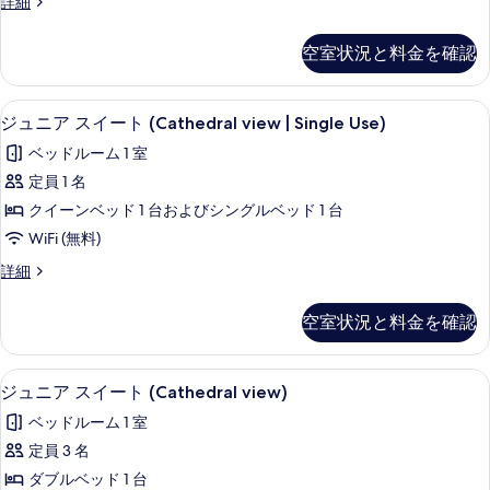
ジ
詳細
台
た
ト
ュ
ま
は
ニ
た
ダ
空室状況と料金を確認
ア
シ
は
ブ
ス
シ
ン
イ
ル
ン
1 室のベッドルーム、ミニバー、セーフ
ジ
1
ー
グ
ジュニア スイート (Cathedral view | Single Use)
グ
ベ
ュ
ト
ル
ル
ベッドルーム 1 室
ダ
ッ
ベ
ニ
ベ
ブ
定員 1 名
ッ
ド
ア
ル
ド
ッ
クイーンベッド 1 台およびシングルベッド 1 台
1
ベ
2
ス
ド
ッ
WiFi (無料)
台
台
イ
ド
(Single
2
ま
ジ
詳細
1
ー
Use)
台
ュ
台
た
の
ト
ニ
(Single
ま
詳
空室状況と料金を確認
は
ア
た
(Cathedral
細
Use)
ス
シ
は
view
の
イ
シ
1 室のベッドルーム、ミニバー、セーフ
ジ
ン
|
1
ー
ジュニア スイート (Cathedral view)
ン
す
ュ
ト
Single
グ
グ
ベッドルーム 1 室
べ
(Cathedral
ル
ニ
Use)
ル
view
定員 3 名
て
ベ
の
ア
|
ベ
ッ
ダブルベッド 1 台
の
Single