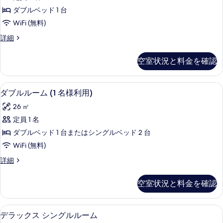
イ
ド
の
ダブルベッド 1 台
1
ー
す
WiFi (無料)
台
ト
の
べ
ジ
詳細
詳
(Cathedral
ュ
て
細
view)
ニ
の
空室状況と料金を確認
ア
の
写
ス
す
イ
真
1 室のベッドルーム、ミニバー、セーフ
ダ
べ
4
ー
ダブルルーム (1 名様利用)
を
ブ
ト
て
26 ㎡
(Cathedral
表
ル
の
view)
定員 1 名
示
ル
の
写
ダブルベッド 1 台またはシングルベッド 2 台
詳
す
ー
真
細
WiFi (無料)
る
ム
を
ダ
詳細
(1
表
ブ
名
ル
示
空室状況と料金を確認
ル
様
す
ー
利
ム
る
1 室のベッドルーム、ミニバー、セーフ
デ
1
(1
用)
デラックス シングルルーム
名