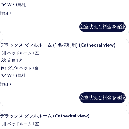
す
ス
ド
ッ
Use)
WiFi (無料)
写
2
べ
イ
ド
の
台
真
ジ
詳細
詳
て
ー
(Triple)
2
ュ
細
を
の
の
ト
ニ
台
空室状況と料金を確認
詳
表
ア
写
(Cathedral
(Triple)
細
ス
示
view)
の
真
イ
1 室のベッドルーム、ミニバー、セーフ
デ
す
の
1
ー
デラックス ダブルルーム (1 名様利用) (Cathedral view)
す
を
ラ
ト
る
す
べ
表
ベッドルーム 1 室
(Cathedral
ッ
べ
view)
て
示
定員 1 名
ク
の
て
の
す
ダブルベッド 1 台
詳
ス
の
写
る
細
WiFi (無料)
ダ
写
真
デ
詳細
ブ
真
ラ
を
ル
ッ
を
空室状況と料金を確認
表
ク
ル
表
ス
示
ー
ダ
示
1 室のベッドルーム、ミニバー、セーフ
デ
す
1
ブ
デラックス ダブルルーム (Cathedral view)
ム
す
ラ
る
ル
(1
ベッドルーム 1 室
ル
る
ッ