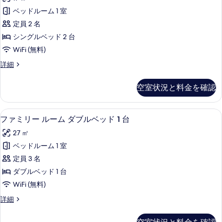
ッ
ム
す
ド
ベッドルーム 1 室
シ
1
べ
定員 2 名
台
ン
て
の
シングルベッド 2 台
グ
詳
の
WiFi (無料)
細
ル
写
ル
詳細
ベ
ー
真
ッ
ム
を
空室状況と料金を確認
シ
ド
表
ン
2
グ
示
ファミリー ルーム ダブルベッド 1 台 |
フ
5
ル
台
ファミリー ルーム ダブルベッド 1 台
す
ァ
ベ
の
27 ㎡
ッ
る
ミ
す
ド
ベッドルーム 1 室
リ
2
べ
定員 3 名
台
ー
て
の
ダブルベッド 1 台
ル
詳
の
WiFi (無料)
細
ー
写
フ
詳細
ム
ァ
真
ダ
ミ