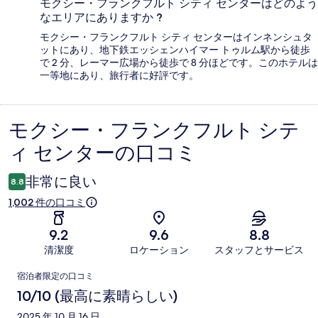
モクシー・フランクフルト シティ センターはどのよう
なエリアにありますか ?
モクシー・フランクフルト シティ センターはインネンシュタ
ットにあり、地下鉄エッシェンハイマー トゥルム駅から徒歩
で 2 分、レーマー広場から徒歩で 8 分ほどです。このホテルは
一等地にあり、旅行者に好評です。
モクシー・フランクフルト シテ
口
ィ センターの口コミ
コ
ミ
非常に良い
8.8
1,002 件の口コミ
9.2
9.6
8.8
清潔度
ロケーション
スタッフとサービス
口
宿泊者限定の口コミ
コ
10/10 (最高に素晴らしい)
ミ
2025 年 10 月 16 日