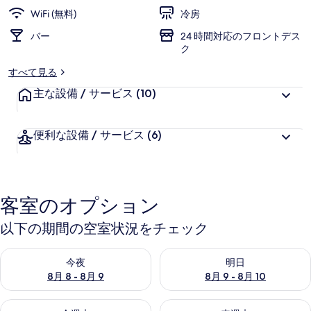
写
WiFi (無料)
冷房
真
バー
24 時間対応のフロントデス
ク
ギ
すべて見る
ャ
主な設備 / サービス
(10)
ラ
リ
便利な設備 / サービス
(6)
ー
客室のオプション
以下の期間の空室状況をチェック
今夜 8月 8 - 8月 9 の空室状況をチェック
明日 8月 9 - 8月 10 の空室
今夜
明日
8月 8 - 8月 9
8月 9 - 8月 10
今週末 8月 14 - 8月 16 の空室状況をチェック
来週末 8月 21 - 8月 23 の