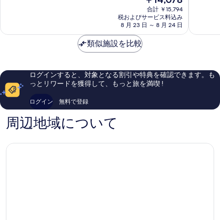
と
と
す
在
シ
ル
て
て
合計 ￥15,794
の
る
テ
税およびサービス料込み
ト-
も
も
料
8 月 23 日 ～ 8 月 24 日
ィ
レ
素
素
金
ホ
ー
晴
晴
は
類似施設を比較
テ
マ
ら
ら
￥14,078
ル
ー
し
し
イ
フ
い、
い、
ン
ラ
口
口
ログインすると、対象となる割引や特典を確認できます。も
ネ
ン
コ
コ
っとリワードを獲得して、もっと旅を満喫 !
ン
ク
ミ
ミ
シ
フ
752
1,010
ログイン
無料で登録
ュ
ル
件
件
タ
ト
件
件
周辺地域について
ッ
旧
の
の
ト
市
口
口
街
コ
コ
ミ
ミ