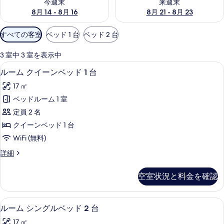
今週末
来週末
8月 14 - 8月 16
8月 21 - 8月 23
利
すべての客室
ベッド 1 台
ベッド 2 台
用
可
3 室中 3 室を表示中
能
ルーム クイーンベッド 1 台 | 1 室の
ル
7
ルーム クイーンベッド 1 台
な
ー
客
17 ㎡
ム
室
ベッドルーム 1 室
ク
の
定員 2 名
イ
絞
クイーンベッド 1 台
り
ー
WiFi (無料)
込
ン
み
ル
詳細
ベ
ー
条
ッ
ム
件
空室状況と料金を確認
ク
ド
イ
1
ー
ルーム シングルベッド 2 台 | 1 室の
ル
5
ン
台
ルーム シングルベッド 2 台
ー
ベ
の
17 ㎡