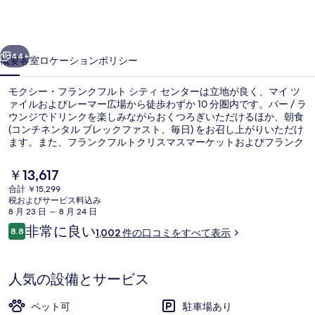
ラ
ン
前へ
次へ
ク
44+
概要
客室
ロケーション
ポリシー
フ
モクシー・フランクフルト シティ センターは立地が良く、マイ ツ
ル
ァイルおよびレーマー広場から徒歩わずか 10 分圏内です。バー / ラ
ウンジでドリンクを楽しみながらおくつろぎいただけるほか、朝食
ト
(コンチネンタル ブレックファスト、毎日) をお召し上がりいただけ
シ
ます。また、フランクフルトクリスマスマーケットおよびフランク
フルト見本市は車で 5 分の距離にあります。親切なスタッフやロケ
テ
ーションが旅行者の高い評価を得ています。周辺ではさまざまな公
現
￥13,617
共交通機関を利用できます。地下鉄エッシェンハイマー トゥルム駅
在
ィ
合計 ￥15,299
までは 2 分、フランクフルト (M) ハウプトヴァッヘ駅までは 4 分で
の
税およびサービス料込み
す。
ロビーラウンジ
セ
料
8 月 23 日 ～ 8 月 24 日
金
口
非常に良い
ン
8.8
1,002 件の口コミをすべて表示
は
10段階中8.8
コ
￥13,617
タ
ミ
で
す
ー
人気の設備とサービス
の
ペット可
駐車場あり