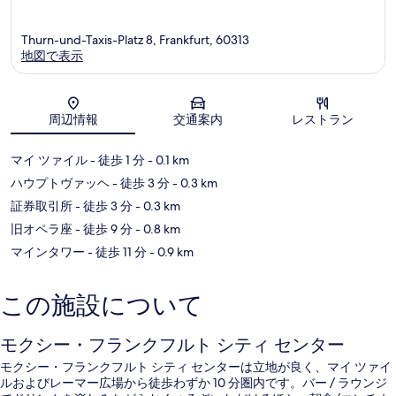
Thurn-und-Taxis-Platz 8, Frankfurt, 60313
地図で表示
地図
周辺情報
交通案内
レストラン
マイ ツァイル
- 徒歩 1 分
- 0.1 km
ハウプトヴァッヘ
- 徒歩 3 分
- 0.3 km
証券取引所
- 徒歩 3 分
- 0.3 km
旧オペラ座
- 徒歩 9 分
- 0.8 km
マインタワー
- 徒歩 11 分
- 0.9 km
この施設について
モクシー・フランクフルト シティ センター
モクシー・フランクフルト シティ センターは立地が良く、マイ ツァイ
ルおよびレーマー広場から徒歩わずか 10 分圏内です。バー / ラウンジ