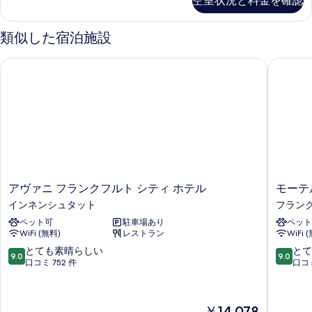
を
空室状況と料金を確認
リ
ブ
表
ー
ル
ル
類似した宿泊施設
示
ー
ベ
す
ム
アヴァニ フランクフルト シティ ホテル
モーテル
ッ
ダ
る
ブ
ド
ル
1
ベ
台
ッ
ド
の
1
す
台
の
べ
詳
ア
モ
アヴァニ フランクフルト シティ ホテル
モーテ
て
細
ヴ
ー
インネンシュタット
フラン
の
ァ
テ
ペット可
駐車場あり
ペット
ニ
ル
写
WiFi (無料)
レストラン
WiFi 
フ
ワ
真
ラ
ン
10
10
とても素晴らしい
とて
9.0
9.0
を
ン
フ
段
段
口コミ 752 件
口コミ
ク
ラ
階
階
表
フ
ン
中
中
示
ル
ク
9.0、
9.0、
現
￥14,078
ト
フ