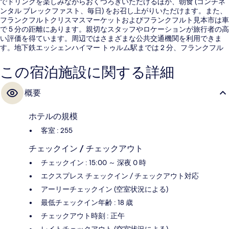
でドリンクを楽しみながらおくつろぎいただけるほか、朝食 (コンチネ
ンタル ブレックファスト、毎日) をお召し上がりいただけます。また、
フランクフルトクリスマスマーケットおよびフランクフルト見本市は車
で 5 分の距離にあります。親切なスタッフやロケーションが旅行者の高
い評価を得ています。周辺ではさまざまな公共交通機関を利用できま
す。地下鉄エッシェンハイマー トゥルム駅までは 2 分、フランクフル
ト (M) ハウプトヴァッヘ駅までは 4 分です。
この宿泊施設に関する詳細
概要
ホテルの規模
客室 : 255
チェックイン / チェックアウト
チェックイン : 15:00 ～ 深夜 0 時
エクスプレス チェックイン / チェックアウト対応
アーリーチェックイン (空室状況による)
最低チェックイン年齢 : 18 歳
チェックアウト時刻 : 正午