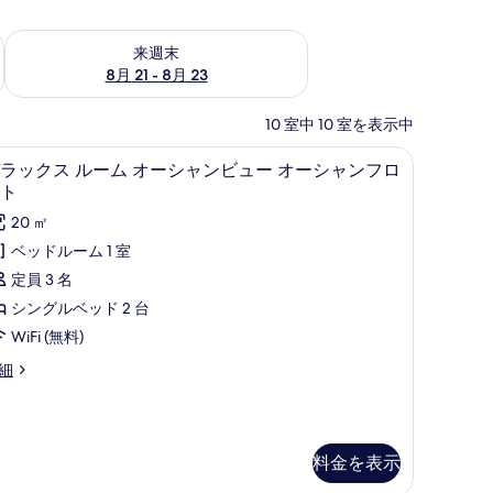
チェック
来週末 8月 21 - 8月 23 の空室状況をチェック
来週末
8月 21 - 8月 23
10 室中 10 室を表示中
ーツ、高級寝具、ミニバー、セーフティボックス (室内)
オーシャンフロント | エジプト綿のシーツ、高級寝具、ミニバー、セーフティボ
デラックス ルーム オーシャンビュー オーシャ
デ
3
ラックス ルーム オーシャンビュー オーシャンフロ
ラ
ト
ッ
20 ㎡
ク
ベッドルーム 1 室
ス
定員 3 名
ル
シングルベッド 2 台
ー
WiFi (無料)
ム
細
オ
ー
シ
料金を表示
ャ