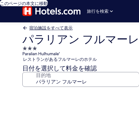
このページの本文に移動
旅行を検索
宿泊施設をすべて表示
パラリアン フルマー
3.0
Paralian Hulhumale'
つ
レストランがあるフルマーレのホテル
星
日付を選択して料金を確認
宿
目的地
泊
施
設
パ
ラ
リ
ア
ン