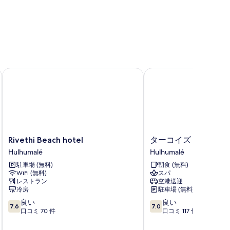
Rivethi Beach hotel
ターコイズ Rレジデンス 
Rivethi
タ
Rivethi Beach hotel
ターコイズ Rレジデンス
Beach
ー
Hulhumalé
Hulhumalé
hotel
コ
駐車場 (無料)
朝食 (無料)
Hulhumalé
イ
WiFi (無料)
スパ
ズ
レストラン
空港送迎
R
冷房
駐車場 (無料)
レ
10
10
良い
良い
ジ
7.6
7.0
段
段
口コミ 70 件
口コミ 117 件
デ
階
階
ン
中
中