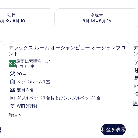
- 8月 10 の空室状況をチェック
今週末 8月 14 - 8月 16 の空室状況を
明日
今週末
8月 9 - 8月 10
8月 14 - 8月 16
イーンベッド 1 台 オーシャンビュー オーシャンフロント | エジプト綿のシ
デラックス ルーム オーシャンビュー 
デ
14
ー
デラックス ルーム オーシャンビュー オーシャンフロ
デ
ラ
ント
ン
ッ
最高に素晴らしい
10.0
10 点中 10.0
(口
口コミ 1 件
ク
コ
20 ㎡
ス
ミ
ベッドルーム 1 室
ル
1
定員 3 名
ー
件)
ダブルベッド 1 台およびシングルベッド 1 台
ム
デ
詳
WiFi (無料)
オ
ラ
ッ
デ
詳細
ー
ク
ラ
シ
ス
ッ
示
料金を表示
ル
ク
ャ
ー
ス