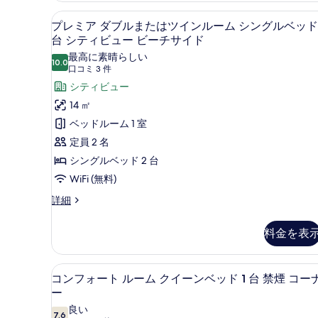
ク
シ
プレミア ダブルまたはツインル
プ
ブ
イ
2
プレミア ダブルまたはツインルーム シングルベッド 
ス
レ
台 シティビュー ビーチサイド
ー
イ
ミ
ー
最高に素晴らしい
ン
10.0
10 点中 10.0
ト
(口
口コミ 3 件
ア
ベ
ク
コ
シティビュー
ダ
イ
ッ
ミ
14 ㎡
ー
ブ
ド
3
ン
ベッドルーム 1 室
ル
件)
1
ベ
定員 2 名
ッ
ま
台
ド
シングルベッド 2 台
た
オ
1
WiFi (無料)
は
台
ー
オ
プ
詳細
ツ
シ
ー
レ
イ
シ
ャ
ミ
料金を表
ャ
ア
ン
ン
ン
ダ
ル
ビ
ビ
ブ
コンフォート ルーム クイーンベ
コ
ュ
ー
9
ル
コンフォート ルーム クイーンベッド 1 台 禁煙 コー
ュ
ー
ン
ま
ー
ム
ー
オ
た
フ
良い
ー
シ
は
オ
7.6