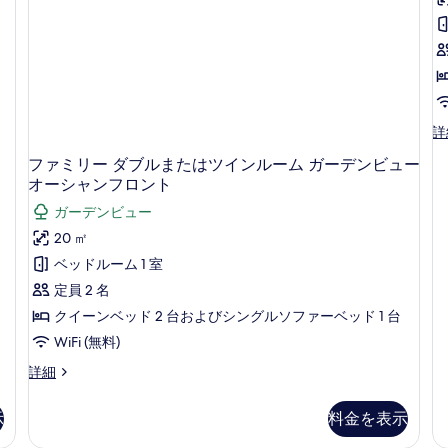
の
ー
ー
シ
写
ン
ン
テ
ベ
ベ
真
ィ
ッ
ッ
を
ド
ド
ビ
1
1
表
ュ
台
台
示
フ
詳
シ
パ
ー
ァ
す
テ
ー
ファミリー ダブルまたはツインルーム ガーデンビュー
ミ
ビ
ィ
シ
る
オーシャンフロント
リ
ビ
ャ
ー
ー
ュ
ル
ガーデンビュー
ル
チ
ー
シ
20 ㎡
ー
ビ
ー
サ
ム
ベッドルーム 1 室
ー
ビ
イ
の
チ
ュ
定員 2 名
詳
ド
サ
ー
細
クイーンベッド 2 台およびシングルソファーベッド 1 台
イ
ビ
の
ド
ー
WiFi (無料)
す
の
チ
フ
詳細
詳
サ
べ
ァ
細
イ
て
ミ
ド
示
料金を表示
リ
の
の
ー
詳