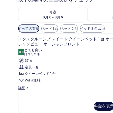
今夜 8月 8 - 8月 9 の空室状況をチェック
明日 8月 9 
今夜
8月 8 - 8月 9
利
すべての客室
ベッド 1 台
ベッド 2 台
ベッド 3 台以上
用
エクスクルーシブ スイート ク
エ
可
12
エクスクルーシブ スイート クイーンベッド 1 台 オ
ク
能
シャンビュー オーシャンフロント
な
ス
とても良い
8.0
10 点中 8.0
客
(口
口コミ 2 件
ク
室
コ
37 ㎡
ル
の
ミ
定員 3 名
ー
絞
2
クイーンベッド 1 台
シ
件)
り
WiFi (無料)
ブ
込
み
エ
詳細
ス
ク
条
イ
ス
件
ク
ー
ル
料金を表
ト
ー