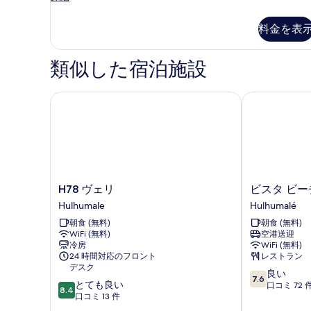
ラ
ッ
料金を表
ク
ス
ル
類似した宿泊施設
ー
ム
の
H78 ヴェリ
ビスタ ビーチ
詳
細
H78
ビ
H78 ヴェリ
ビスタ ビー
ヴ
ス
Hulhumale
Hulhumalé
ェ
タ
朝食 (無料)
朝食 (無料)
リ
ビ
WiFi (無料)
空港送迎
Hulhumale
ー
冷房
WiFi (無料)
チ
24 時間対応のフロント
レストラン
リ
デスク
10
良い
ト
7.6
10
とても良い
段
口コミ 72 
リ
8.4
段
口コミ 13 件
階
ー
階
中