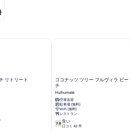
ロ
ン
示
ト
の
詳
細
 リトリート
ココナッツ ツリー フルヴィラ ビーチ
コ
チ リトリート
ココナッツ ツリー フルヴィラ ビー
コ
チ
ナ
Hulhumalé
ッ
ツ
空港送迎
駐車場 (無料)
ツ
WiFi (無料)
リ
レストラン
ー
件
10
フ
良い
7.8
段
ル
口コミ 42 件