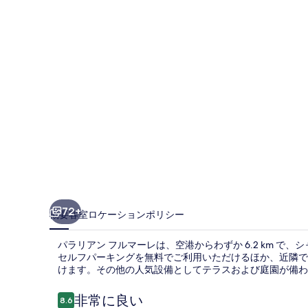
フ
ル
マ
ー
レ
の
写
真
ギ
ャ
72+
概要
客室
ロケーション
ポリシー
ラ
パラリアン フルマーレは、空港からわずか 6.2 km で、シ
リ
セルフパーキングを無料でご利用いただけるほか、近隣で
けます。その他の人気設備としてテラスおよび庭園が備わ
ー
口
非常に良い
8.6
10段階中8.6