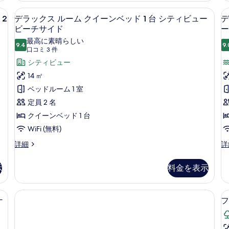
ン
ム
ル
ーム シングルベッド 2 台 シティビュー ビーチサイド | エジプト綿のシー
デラックス ルーム クイーンベッド 1 
デ
オ
ビ
2
ー
2
デラックス ルーム クイーンベッド 1 台 シティビュー
デ
ー
ラ
ム
ビーチサイド
ー
ュ
シ
オ
ッ
最高に素晴らしい
ー
ャ
ー
9.4
9.
10 点中 9.4
(口
口コミ 3 件
ク
ン
シ
オ
コ
ビ
シティビュー
ャ
ス
ー
ュ
ン
ミ
14 ㎡
ル
ー
ビ
シ
3
ベッドルーム 1 室
オ
ュ
ー
件)
ャ
ー
ー
定員 2 名
ム
シ
オ
ン
クイーンベッド 1 台
ャ
ー
ク
フ
ン
シ
WiFi (無料)
イ
フ
ロ
ャ
デ
デ
詳細
詳
ロ
ー
ン
ン
ラ
ラ
ン
フ
ン
ッ
ッ
ト
ト
ロ
示
料金を表示
ク
ク
ベ
の
ン
の
ス
ス
詳
ト
ッ
す
ル
ル
細
の
ッド 1 台 禁煙 コーナー | エジプト綿のシーツ、高級寝具、ミニバー、セーフ
ド
ー
ー
ナ
フ
詳
べ
ム
ム
細
1
1
て
ク
ク
台
イ
イ