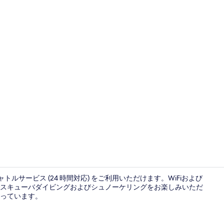
航空写真
ャトルサービス (24 時間対応) をご利用いただけます。WiFiおよび
スキューバダイビングおよびシュノーケリングをお楽しみいただ
っています。
デラックス 