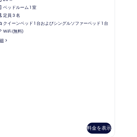
の
リ
パ
ベッドルーム 1 室
写
ー
ー
定員 3 名
真
ル
シ
クイーンベッド 1 台およびシングルソファーベッド 1 台
を
ー
ャ
WiFi (無料)
表
ム
ル
示
細
の
シ
す
す
ー
る
べ
ビ
て
ュ
の
ー
写
ビ
真
ー
を
チ
表
サ
示
イ
す
ド
料金を表示
る
の