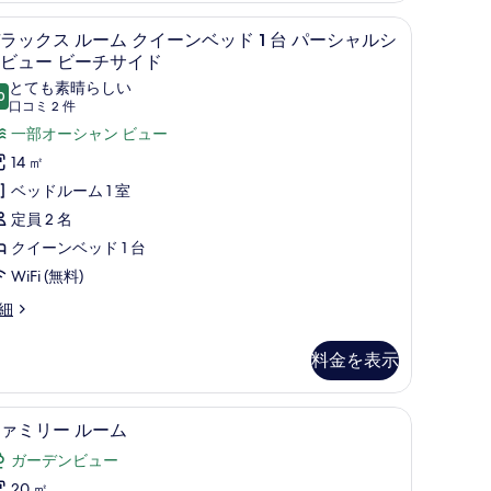
ン
ツ、高級寝具、ミニバー、セーフティボックス (室内)
台 シティビュー ビーチサイド | エジプト綿のシーツ、高級寝具、ミニバー、セ
デラックス ルーム クイーンベッド 1 台 パ
デ
ビ
3
ラックス ルーム クイーンベッド 1 台 パーシャルシ
ラ
ビュー ビーチサイド
ュ
ッ
とても素晴らしい
ー
0
10 点中 9.0
(口
口コミ 2 件
ク
オ
コ
一部オーシャン ビュー
ス
ー
ミ
14 ㎡
ル
シ
2
ベッドルーム 1 室
ー
件)
ャ
定員 2 名
ム
ン
クイーンベッド 1 台
ク
フ
WiFi (無料)
イ
ロ
細
ー
ン
ン
ト
料金を表示
ベ
の
ッ
す
ティボックス (室内)
ファミリー ルーム | エジプト綿のシーツ、高
フ
ド
2
ァミリー ルーム
べ
ァ
ガーデンビュー
て
ミ
台
20 ㎡