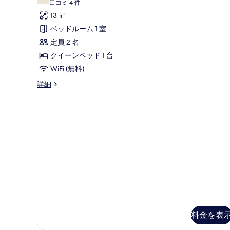
10 点中 7.6
(口
口コミ 4 件
シ
ォ
ツ
ン
ー
ャ
コ
13 ㎡
イ
ー
グ
ン
シ
ン
ミ
ベッドルーム 1 室
ト
フ
ル
ル
4
ャ
ロ
定員 2 名
ー
ル
件)
ベ
ン
ン
ム
クイーンベッド 1 台
ー
ト
シ
ッ
フ
WiFi (無料)
の
ン
ム
ド
ロ
詳
グ
コ
詳細
ク
細
2
ル
ン
ン
イ
ベ
台
フ
ト
ッ
ォ
ー
シ
ド
の
ー
ン
2
テ
ト
す
台
ベ
ル
ィ
べ
シ
ー
ッ
ビ
テ
ム
て
ィ
ド
ク
ュ
の
ビ
イ
1
ー
ュ
写
ー
台
ー
ビ
ン
真
ビ
禁
ベ
ー
ー
を
ッ
料金を表
煙
チ
チ
ド
表
サ