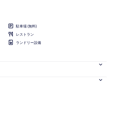
、白砂、ビーチタオル
駐車場 (無料)
レストラン
ランドリー設備