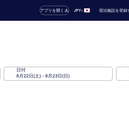
•
アプリを開く
JPY
宿泊施設を登録
レ
日付