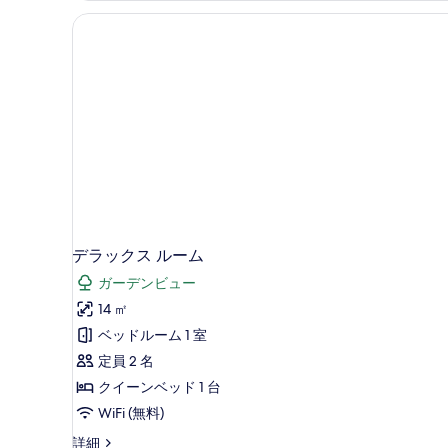
コ
1
サ
イ
示
台
ー
ド
イ
禁
す
の
ナ
煙
ド
る
詳
コ
ー
の
細
ー
の
ナ
す
ー
す
べ
の
べ
て
詳
て
細
の
の
写
写
真
デラックス ルーム
真
を
ガーデンビュー
を
表
14 ㎡
表
示
ベッドルーム 1 室
示
す
定員 2 名
す
る
クイーンベッド 1 台
る
WiFi (無料)
デ
詳細