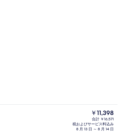
エクスクルーシブ スイート クイーンベ
現
￥11,398
在
合計 ￥16,571
の
税およびサービス料込み
ルーム クイーンベッド 1 台 シティビュー ビーチサイド | エジプト綿のシー
デラックス ルーム オーシャンビュー 
料
8 月 13 日 ～ 8 月 14 日
金
は