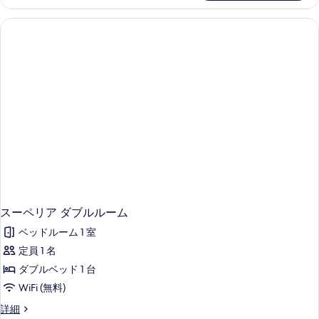
の
た
ー
ム
は
す
の
ツ
の
詳
べ
イ
細
す
ン
て
ル
べ
の
ー
て
ム
写
の
の
真
詳
写
細
を
真
表
を
示
表
す
示
る
スーペリア ダブルルーム
す
ベッドルーム 1 室
る
定員 1 名
ダブルベッド 1 台
WiFi (無料)
ス
詳細