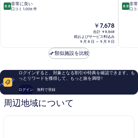
ー
デ
10
10
非常に良い
非常
8.8
8.8
ツ
ザ
段
段
口コミ 1,006 件
口コミ
-
イ
階
階
カ
ン
中
中
現
￥7,678
オ
ホ
8.8、
8.8、
在
シ
テ
非
非
合計 ￥8,868
の
ュ
ル
常
常
税およびサービス料込み
料
ン
9 月 8 日 ～ 9 月 9 日
(宮
に
に
金
チ
賞
良
良
は
ェ
類似施設を比較
藝
い、
い、
￥7,678
ン
術
口
口
ナ
會
コ
コ
イ
舘)
ミ
ミ
ログインすると、対象となる割引や特典を確認できます。も
高
高
1,006
1,001
っとリワードを獲得して、もっと旅を満喫 !
雄
雄
件
件
市
市
件
件
ログイン
無料で登録
中
中
の
の
心
心
口
口
周辺地域について
コ
コ
ミ
ミ