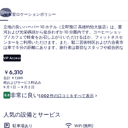
テ
前へ
次へ
ル
86+
概要
客室
ロケーション
ポリシー
（立
立地の良いハーバー 10 ホテル（立即预订 高雄钧怡大饭店）は、愛
即
河および光栄碼頭から徒歩わずか 10 分圏内です。コーヒーショッ
预
プ / カフェで軽食をお召し上がりいただけるほか、フィットネスセ
ンターをご利用いただけます。また、駁二芸術特区および六合夜市
订
は車で 5 分の距離にあります。旅行者は親切なスタッフや総合的な
施設のコンディションを評価しています。この宿泊施設からは歩い
高
てすぐ公共交通機関を利用できます。軽軌真愛碼頭駅までは 7 分、
VIP Access
軽軌光栄埠頭駅までは 9 分です。
雄
現
￥6,310
钧
高級寝具、セーフティボックス (室内
在
合計 ￥7,289
の
怡
税およびサービス料込み
料
9 月 1 日 ～ 9 月 2 日
金
大
口
非常に良い
8.8
1,002 件の口コミをすべて表示
は
10段階中8.8
コ
饭
￥6,310
ミ
で
店）
す
人気の設備とサービス
の
駐車場あり
WiFi (無料)