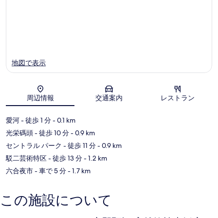
地図で表示
周辺情報
交通案内
レストラン
地図
愛河
- 徒歩 1 分
- 0.1 km
光栄碼頭
- 徒歩 10 分
- 0.9 km
セントラル パーク
- 徒歩 11 分
- 0.9 km
駁二芸術特区
- 徒歩 13 分
- 1.2 km
六合夜市
- 車で 5 分
- 1.7 km
この施設について