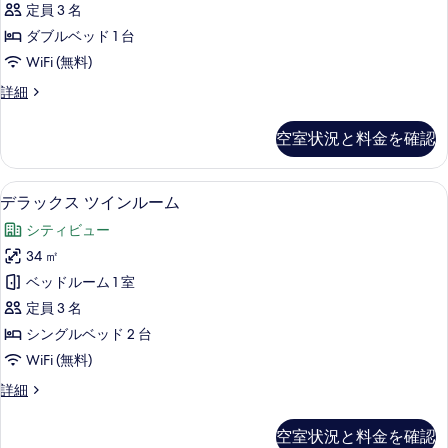
定員 3 名
表
ダ
ダブルベッド 1 台
示
ブ
WiFi (無料)
す
ル
ス
詳細
る
ル
ー
ー
ペ
空室状況と料金を確認
リ
ム
ア
の
ダ
部屋からの景観
デ
6
ブ
デラックス ツインルーム
す
ラ
ル
べ
シティビュー
ル
ッ
ー
て
34 ㎡
ク
ム
の
ベッドルーム 1 室
の
ス
詳
写
定員 3 名
ツ
細
真
シングルベッド 2 台
イ
を
WiFi (無料)
ン
表
デ
詳細
ル
ラ
示
ー
ッ
空室状況と料金を確認
す
ク