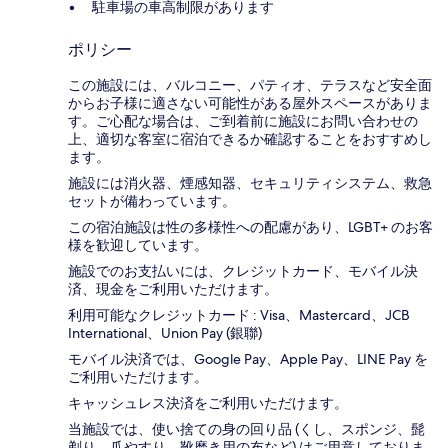
駐車場の車高制限があります
ポリシー
この施設には、バルコニー、パティオ、テラスなど安全面
からお子様に適さない可能性がある屋外スペースがありま
す。ご心配な場合は、ご到着前に施設にお問い合わせの
上、適切な客室に宿泊できるか確認することをおすすめし
ます。
施設には消火器、煙感知器、セキュリティシステム、救急
セットが備わっています。
この宿泊施設は性の多様性への配慮があり、LGBT+ のお客
様を歓迎しています。
施設でのお支払いには、クレジットカード、モバイル決
済、現金をご利用いただけます。
利用可能なクレジットカード : Visa、Mastercard、JCB
International、Union Pay (銀聯)
モバイル決済では、Google Pay、Apple Pay、LINE Pay を
ご利用いただけます。
キャッシュレス決済をご利用いただけます。
当施設では、使い捨ての身の回り品 (くし、スポンジ、髭
剃り、爪やすり、靴磨き用の布など) はご用意しておりま