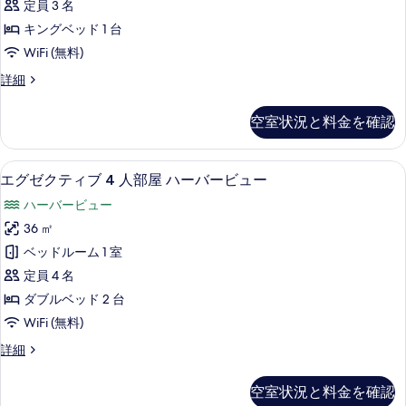
ー
バ
定員 3 名
ィ
示
ー
の
キングベッド 1 台
ビ
ブ
す
す
WiFi (無料)
ュ
ダ
る
ー
べ
エ
詳細
の
ブ
グ
て
詳
ル
ゼ
細
の
空室状況と料金を確認
ク
ル
写
テ
ー
ィ
真
エグゼクティブ 4 人部屋 ハーバービ
エ
6
ブ
エグゼクティブ 4 人部屋 ハーバービュー
ム
を
グ
ダ
ハ
ハーバービュー
ブ
表
ゼ
ル
ー
36 ㎡
示
ク
ル
バ
ベッドルーム 1 室
ー
す
テ
ム
ー
定員 4 名
る
ィ
ハ
ビ
ダブルベッド 2 台
ー
ブ
ュ
WiFi (無料)
バ
4
ー
ー
エ
詳細
人
ビ
グ
の
ュ
部
ゼ
ー
空室状況と料金を確認
す
ク
屋
の