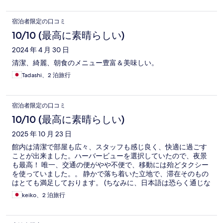
宿泊者限定の口コミ
10/10 (最高に素晴らしい)
2024 年 4 月 30 日
清潔、綺麗、朝食のメニュー豊富＆美味しい。
Tadashi、2 泊旅行
宿泊者限定の口コミ
10/10 (最高に素晴らしい)
2025 年 10 月 23 日
館内は清潔で部屋も広々、スタッフも感じ良く、快適に過ごす
ことが出来ました。ハーバービューを選択していたので、夜景
も最高！ 唯一、交通の便がやや不便で、移動には殆どタクシー
を使っていました。。 静かで落ち着いた立地で、滞在そのもの
はとても満足しております。 (ちなみに、日本語は恐らく通じな
いので、簡単な中国語か英語での対応が必要です！) また機会が
keiko、2 泊旅行
ございましたら、ぜひ利用させていただきたいです！