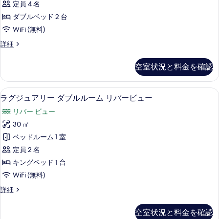
の
の
定員 4 名
4
詳
写
ダブルベッド 2 台
細
人
真
WiFi (無料)
部
を
デ
詳細
屋
ラ
表
バ
ッ
空室状況と料金を確認
示
ク
ル
ス
す
コ
4
高級寝具、セーフティボックス (室内
ラ
る
6
人
ニ
ラグジュアリー ダブルルーム リバービュー
グ
部
ー
リバー ビュー
屋
ジ
の
バ
30 ㎡
ュ
ル
す
ベッドルーム 1 室
コ
ア
べ
ニ
定員 2 名
リ
ー
て
キングベッド 1 台
の
ー
の
WiFi (無料)
詳
ダ
細
写
ラ
詳細
ブ
グ
真
ル
ジ
を
空室状況と料金を確認
ュ