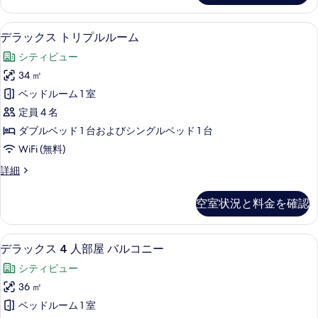
ム
ス
る
の
ツ
高級寝具、セーフティボックス (室内
デ
6
イ
デラックス トリプルルーム
す
ラ
ン
べ
シティビュー
ル
ッ
ー
て
34 ㎡
ク
ム
の
ベッドルーム 1 室
の
ス
詳
写
定員 4 名
ト
細
真
ダブルベッド 1 台およびシングルベッド 1 台
リ
を
WiFi (無料)
プ
表
デ
詳細
ル
ラ
示
ル
ッ
空室状況と料金を確認
す
ク
ー
ス
る
ム
ト
高級寝具、セーフティボックス (室内
デ
6
リ
デラックス 4 人部屋 バルコニー
の
ラ
プ
す
シティビュー
ル
ッ
ル
べ
36 ㎡
ク
ー
て
ベッドルーム 1 室
ム
ス