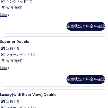
キングベッド 1 台
WiFi (無料)
エ
詳細
グ
ゼ
空室状況と料金を確認
ク
テ
ィ
Superior
高級寝具、セーフティボックス (室内
6
ブ
Superior Double
Double
ダ
定員 2 名
ブ
の
ル
クイーンベッド 1 台
す
ル
WiFi (無料)
べ
ー
ム
Superior
詳細
て
ハ
Double
の
ー
の
空室状況と料金を確認
バ
詳
写
ー
細
真
ビ
Luxury(with
高級寝具、セーフティボックス (室内
ュ
を
3
Luxury(with River View) Double
River
ー
表
定員 2 名
の
View)
詳
示
クイーンベッド 1 台