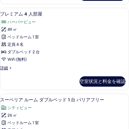
テ
べ
詳
ハ
ィ
細
プレミアム 4 人部屋 | 高級寝具、セ
プ
て
5
ブ
ー
プレミアム 4 人部屋
レ
4
の
バ
ハーバービュー
人
ミ
写
ー
部
49 ㎡
ア
真
屋
ビ
ベッドルーム 1 室
ハ
ム
を
ュ
ー
定員 4 名
4
表
バ
ー
ダブルベッド 2 台
ー
人
示
の
WiFi (無料)
ビ
部
す
ュ
す
プ
詳細
屋
ー
る
レ
べ
の
の
ミ
詳
て
空室状況と料金を確認
ア
す
細
の
ム
べ
4
写
スーペリア ルーム ダブルベッド 1 台
ス
4
人
て
スーペリア ルーム ダブルベッド 1 台 バリアフリー
真
ー
部
の
シティビュー
屋
を
ペ
写
の
26 ㎡
表
リ
詳
真
ベッドルーム 1 室
細
示
ア