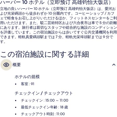
ハーバー 10 ホテル（立即预订 高雄钧怡大饭店）
立地の良いハーバー 10 ホテル（立即预订 高雄钧怡大饭店）は、愛河お
よび光栄碼頭から徒歩わずか 10 分圏内です。コーヒーショップ / カフ
ェで軽食をお召し上がりいただけるほか、フィットネスセンターをご利
用いただけます。また、駁二芸術特区および六合夜市は車で 5 分の距離
にあります。旅行者は親切なスタッフや総合的な施設のコンディション
を評価しています。この宿泊施設からは歩いてすぐ公共交通機関を利用
できます。軽軌真愛碼頭駅までは 7 分、軽軌光栄埠頭駅までは 9 分で
す。
この宿泊施設に関する詳細
概要
ホテルの規模
客室 : 91
チェックイン / チェックアウト
チェックイン : 15:00 ～ 11:00
最低チェックイン年齢 : 18 歳
チェックアウト時刻 : 11:00