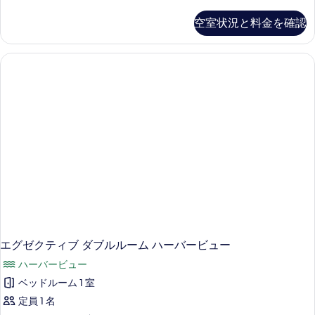
ー
ペ
空室状況と料金を確認
リ
ア
ダ
ブ
ル
ル
ー
ム
の
詳
細
エグゼクティブ ダブルルーム ハーバービュー
ハーバービュー
ベッドルーム 1 室
定員 1 名