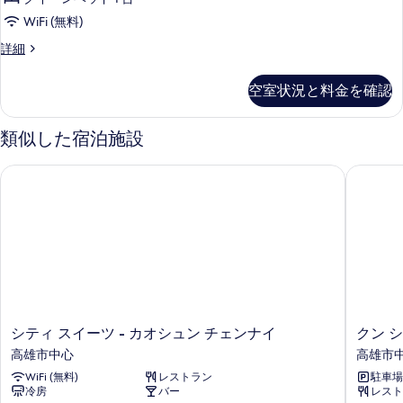
Double
細
す
の
WiFi (無料)
る
す
Luxury(with
詳細
River
べ
View)
空室状況と料金を確認
て
Double
の
の
詳
類似した宿泊施設
写
細
真
シティ スイーツ - カオシュン チェンナイ
クン シ
を
表
示
す
る
シ
ク
シティ スイーツ - カオシュン チェンナイ
クン 
テ
ン
高雄市中心
高雄市
ィ
シ
WiFi (無料)
レストラン
駐車場
ス
ャ
冷房
バー
レスト
イ
ン