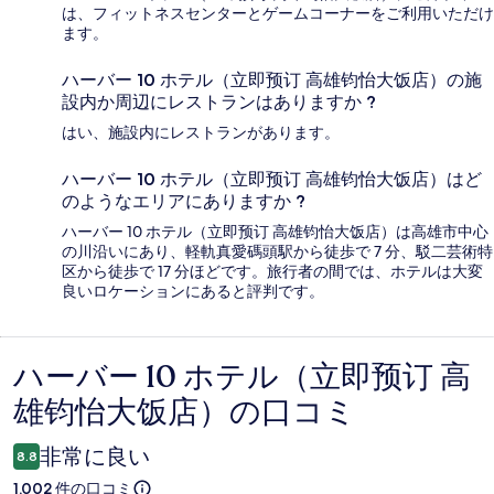
は、フィットネスセンターとゲームコーナーをご利用いただけ
ます。
ハーバー 10 ホテル（立即预订 高雄钧怡大饭店）の施
設内か周辺にレストランはありますか ?
はい、施設内にレストランがあります。
ハーバー 10 ホテル（立即预订 高雄钧怡大饭店）はど
のようなエリアにありますか ?
ハーバー 10 ホテル（立即预订 高雄钧怡大饭店）は高雄市中心
の川沿いにあり、軽軌真愛碼頭駅から徒歩で 7 分、駁二芸術特
区から徒歩で 17 分ほどです。旅行者の間では、ホテルは大変
良いロケーションにあると評判です。
ハーバー 10 ホテル（立即预订 高
口
雄钧怡大饭店）の口コミ
コ
ミ
非常に良い
8.8
1,002 件の口コミ