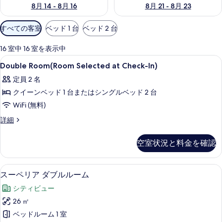
8月 14 - 8月 16
8月 21 - 8月 23
利
すべての客室
ベッド 1 台
ベッド 2 台
用
可
16 室中 16 室を表示中
能
Double
高級寝具、セーフティボックス (室内
6
Double Room(Room Selected at Check-In)
な
Room(Room
客
定員 2 名
Selected
室
クイーンベッド 1 台またはシングルベッド 2 台
at
の
Check-
WiFi (無料)
絞
In)
Double
詳細
り
の
Room(Room
込
Selected
す
空室状況と料金を確認
み
at
べ
条
Check-
In)
件
て
スーペリア ダブルルーム | 高級寝具
ス
6
の
スーペリア ダブルルーム
の
ー
詳
シティビュー
細
写
ペ
26 ㎡
真
リ
ベッドルーム 1 室
を
ア