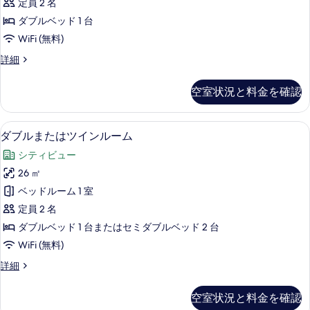
を
定員 2 名
す
ル
表
ダブルベッド 1 台
る
ー
示
WiFi (無料)
ム
す
ス
詳細
ダ
ー
る
ブ
ペ
空室状況と料金を確認
リ
ル
ア
ベ
ル
高級寝具、セーフティボックス (室内
ダ
6
ー
ダブルまたはツインルーム
ッ
ブ
ム
ド
シティビュー
ダ
ル
ブ
1
26 ㎡
ま
ル
台
ベッドルーム 1 室
ベ
た
バ
ッ
定員 2 名
は
ド
リ
ダブルベッド 1 台またはセミダブルベッド 2 台
1
ツ
ア
WiFi (無料)
台
イ
バ
フ
ダ
詳細
リ
ン
ブ
リ
ア
ル
ル
フ
ー
空室状況と料金を確認
ま
ー
リ