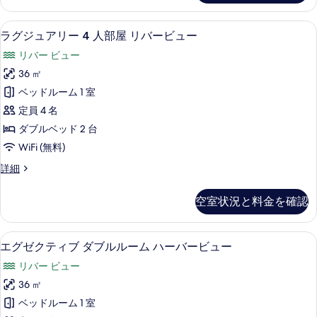
ル
表
ア
ー
リ
示
高級寝具、セーフティボックス (室内
ラ
9
ー
ラグジュアリー 4 人部屋 リバービュー
ム
す
グ
ダ
リ
リバー ビュー
ブ
る
ジ
ル
バ
36 ㎡
ュ
ル
ー
ベッドルーム 1 室
ー
ア
ム
ビ
定員 4 名
リ
リ
ュ
ダブルベッド 2 台
バ
ー
ー
WiFi (無料)
ー
4
ビ
の
ラ
詳細
人
ュ
グ
す
ー
部
ジ
の
空室状況と料金を確認
べ
ュ
屋
詳
ア
て
細
リ
リ
エグゼクティブ ダブルルーム ハーバー
エ
の
9
ー
バ
エグゼクティブ ダブルルーム ハーバービュー
グ
4
写
ー
リバー ビュー
人
ゼ
真
ビ
部
36 ㎡
ク
を
屋
ュ
ベッドルーム 1 室
リ
テ
表