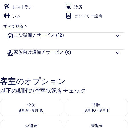
写
レストラン
冷房
真
ジム
ランドリー設備
ギ
すべて見る
ャ
主な設備 / サービス
(12)
ラ
リ
家族向け設備 / サービス
(6)
ー
客室のオプション
以下の期間の空室状況をチェック
今夜 8月 9 - 8月 10 の空室状況をチェック
明日 8月 10 - 8月 11 の空
今夜
明日
8月 9 - 8月 10
8月 10 - 8月 11
今週末 8月 14 - 8月 16 の空室状況をチェック
来週末 8月 21 - 8月 23 の
今週末
来週末