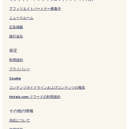
ペ
ー
アフィリエイトパートナー募集中
ジ
を
ニュースルーム
開
広告掲載
く
リ
旅行会社
ン
ク
規定
利用規約
プライバシー
Cookie
コンテンツガイドラインおよびコンテンツの報告
Hotels.com リワードの利用規約
その他の情報
当社について