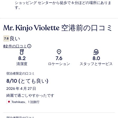
ショッピング センターから徒歩で 6 分ほどの場所にありま
す。
Mr. Kinjo Violette 空港前の口コミ
口
コ
良い
7.8
ミ
82 件の口コミ
8.2
7.6
8.0
清潔度
ロケーション
スタッフとサービス
口
宿泊者限定の口コミ
コ
8/10 (とても良い)
ミ
2026 年 4 月 27 日
綺麗で過ごしやすかったです
Toshikazu、1 泊旅行