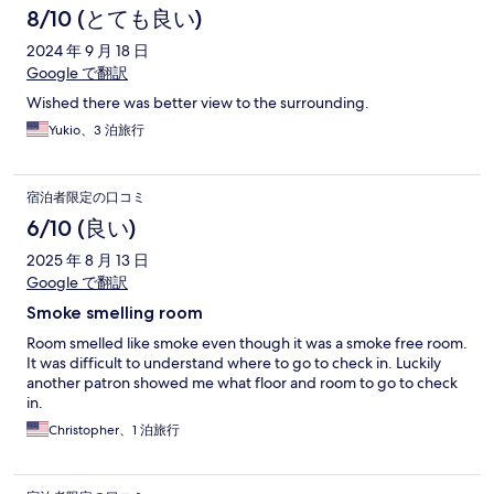
8/10 (とても良い)
2024 年 9 月 18 日
Google で翻訳
Wished there was better view to the surrounding.
Yukio、3 泊旅行
宿泊者限定の口コミ
6/10 (良い)
2025 年 8 月 13 日
Google で翻訳
Smoke smelling room
Room smelled like smoke even though it was a smoke free room.
It was difficult to understand where to go to check in. Luckily
another patron showed me what floor and room to go to check
in.
Christopher、1 泊旅行