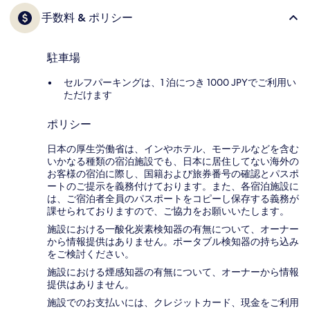
手数料 & ポリシー
駐車場
セルフパーキングは、1 泊につき 1000 JPYでご利用い
ただけます
ポリシー
日本の厚生労働省は、インやホテル、モーテルなどを含む
いかなる種類の宿泊施設でも、日本に​居住してない海外の
お客様の宿泊に際し、国籍および旅券番号の確認とパスポ
ートのご提示を義務付け​ております。また、各宿泊施設に
は、ご宿泊者全員のパスポートをコピーし保存する義務が
課せられておりますの​で、ご協力をお願いいたします。
施設における一酸化炭素検知器の有無について、オーナー
から情報提供はありません。ポータブル検知器の持ち込み
をご検討ください。
施設における煙感知器の有無について、オーナーから情報
提供はありません。
施設でのお支払いには、クレジットカード、現金をご利用