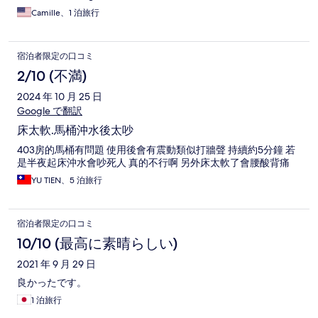
Camille、1 泊旅行
宿泊者限定の口コミ
2/10 (不満)
2024 年 10 月 25 日
Google で翻訳
床太軟.馬桶沖水後太吵
403房的馬桶有問題 使用後會有震動類似打牆聲 持續約5分鐘 若
是半夜起床沖水會吵死人 真的不行啊 另外床太軟了會腰酸背痛
YU TIEN、5 泊旅行
宿泊者限定の口コミ
10/10 (最高に素晴らしい)
2021 年 9 月 29 日
良かったです。
1 泊旅行