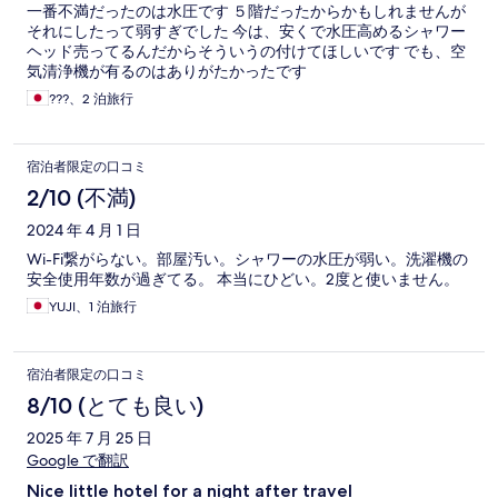
一番不満だったのは水圧です ５階だったからかもしれませんが
それにしたって弱すぎでした 今は、安くで水圧高めるシャワー
ヘッド売ってるんだからそういうの付けてほしいです でも、空
気清浄機が有るのはありがたかったです
???、2 泊旅行
宿泊者限定の口コミ
2/10 (不満)
2024 年 4 月 1 日
Wi-Fi繋がらない。部屋汚い。シャワーの水圧が弱い。洗濯機の
安全使用年数が過ぎてる。 本当にひどい。2度と使いません。
YUJI、1 泊旅行
宿泊者限定の口コミ
8/10 (とても良い)
2025 年 7 月 25 日
Google で翻訳
Nice little hotel for a night after travel