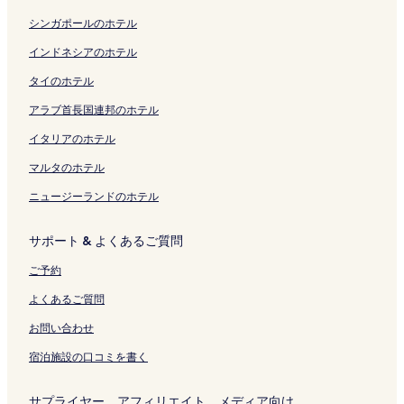
i
の
ン
a
ク
ジ
a
を
ク
ジ
i
ー
ペ
n
ペ
ク
r
を
i
開
を
n
ジ
ー
シンガポールのホテル
g
ー
の
開
D
く
開
a
を
ジ
H
ジ
ペ
く
o
リ
く
w
開
を
インドネシアのホテル
o
を
ー
リ
r
ン
リ
a
く
開
タイのホテル
t
開
ジ
ン
i
ク
ン
の
リ
く
e
く
を
ク
の
ク
ペ
ン
リ
アラブ首長国連邦のホテル
l
リ
開
ペ
ー
ク
ン
A
ン
く
ー
ジ
ク
イタリアのホテル
s
ク
リ
ジ
を
a
ン
を
開
マルタのホテル
h
ク
開
く
ニュージーランドのホテル
i
く
リ
b
リ
ン
a
ン
ク
サポート & よくあるご質問
s
ク
h
ご予約
i
e
よくあるご質問
k
i
お問い合わせ
m
宿泊施設の口コミを書く
a
e
の
サプライヤー、アフィリエイト、メディア向け