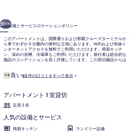
前
の
写
前へ
次へ
27+
概要
設備とサービス
ロケーション
ポリシー
真
ギ
このアパートメントは、国際通りおよび那覇クルーズターミナルか
ら車でわずか 5 分圏内の便利な立地にあります。WiFiおよび有線イ
ャ
ンターネットアクセスを無料でご利用いただけます。簡易キッチ
ン、深めの浴槽、冷蔵庫もご利用いただけます。旅行者は総合的な
ラ
施設のコンディションを高く評価しています。この宿泊施設からは
歩いてすぐ公共交通機関を利用できます。小禄駅までは 9 分、赤嶺
リ
駅までは 11 分です。
口
良い
ー
7.8
82 件の口コミをすべて表示
10段階中7.8
コ
ミ
ダブルルーム [24平米] 禁煙 | WiFi (無料
アパートメント 1 室貸切
定員 3 名
人気の設備とサービス
簡易キッチン
ランドリー設備