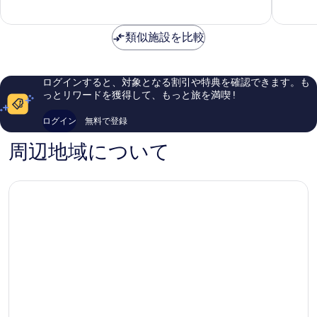
部
市
と
良
中
て
い、
心
も
口
類似施設を比較
部
良
コ
い、
ミ
口
384
ログインすると、対象となる割引や特典を確認できます。も
コ
件
っとリワードを獲得して、もっと旅を満喫 !
ミ
件
125
の
ログイン
無料で登録
件
口
件
コ
周辺地域について
の
ミ
口
コ
ミ