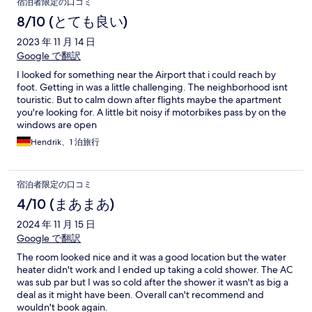
宿泊者限定の口コミ
8/10 (とても良い)
2023 年 11 月 14 日
Google で翻訳
I looked for something near the Airport that i could reach by
foot. Getting in was a little challenging. The neighborhood isnt
touristic. But to calm down after flights maybe the apartment
you're looking for. A little bit noisy if motorbikes pass by on the
windows are open
Hendrik、1 泊旅行
宿泊者限定の口コミ
4/10 (まあまあ)
2024 年 11 月 15 日
Google で翻訳
The room looked nice and it was a good location but the water
heater didn't work and I ended up taking a cold shower. The AC
was sub par but I was so cold after the shower it wasn't as big a
deal as it might have been. Overall can't recommend and
wouldn't book again.