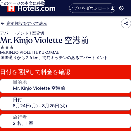
このページの本文に移動
アプリをダウンロード
宿泊施設をすべて表示
アパートメント 1 室貸切
Mr. Kinjo Violette 空港前
3.0
Mr.KINJO VIOLETTE KUKOMAE
つ
国際通りから 2.6 km、簡易キッチンのあるアパートメント
星
宿
日付を選択して料金を確認
泊
施
目的地
設
日付
旅行者