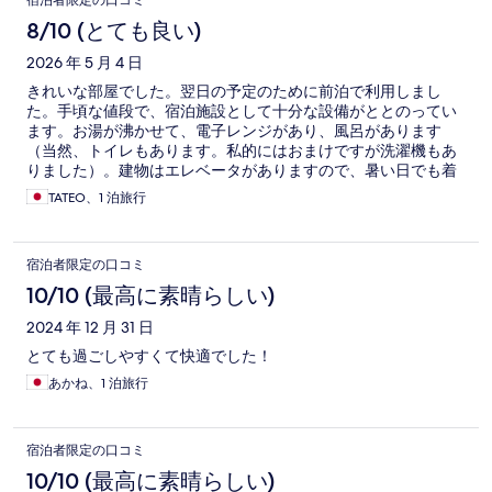
宿泊者限定の口コミ
8/10 (とても良い)
2026 年 5 月 4 日
きれいな部屋でした。翌日の予定のために前泊で利用しまし
た。手頃な値段で、宿泊施設として十分な設備がととのってい
ます。お湯が沸かせて、電子レンジがあり、風呂があります
（当然、トイレもあります。私的にはおまけですが洗濯機もあ
りました）。建物はエレベータがありますので、暑い日でも着
いてからもう一汗ということはなさそうです。駅からもう少し
TATEO、1 泊旅行
近いとありがたいと思いましたが、それだけに良い値段なのか
とも思いました。滞在に問題はありませんが、個人的にはエア
コンを掃除しておいてもらえると欠点が減るかなと思いまし
宿泊者限定の口コミ
た。
10/10 (最高に素晴らしい)
2024 年 12 月 31 日
とても過ごしやすくて快適でした！
あかね、1 泊旅行
宿泊者限定の口コミ
10/10 (最高に素晴らしい)