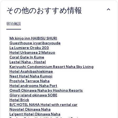
その他のおすすめ情報
宿泊施設
M
Mr.kinjo inn HAIBISU SHURI
r
G
Guesthouse icyaribacyoude
.
u
L
La Lumiere Oroku 203
k
e
a
H
Hotel Urbansea 2 Matsuo
i
s
L
o
C
Coral Gate In Kume
n
t
u
t
o
L
Lestel Naha - Hostel
j
h
m
e
r
e
K
Kariyushi Condominium Resort Naha Sky Living
o
o
i
l
a
s
a
Hotel Asahibashiekimae
i
u
e
U
l
t
r
N
Nest Hotel Naha Kumoji
n
s
r
r
G
e
i
e
P
Prostyle Terrace Naha
n
e
e
b
a
l
y
s
r
H
Hotel androoms Naha Port
H
i
O
a
t
N
u
t
o
o
O
Omo5 Okinawa Naha by Hoshino Resorts
A
c
r
n
e
a
s
H
s
t
m
G
Glory island okinawa SOBE
I
y
o
s
I
h
h
o
t
e
o
l
H
Hotel Brick
B
a
k
e
n
a
i
t
y
l
5
o
o
B
B/C HOTEL NAHA Hotel with rental car
I
r
u
a
K
-
C
e
l
a
O
r
t
/
N
Novotel Okinawa Naha
S
i
2
2
u
H
o
l
e
n
k
y
e
C
o
L
La'gent Hotel Okinawa Naha