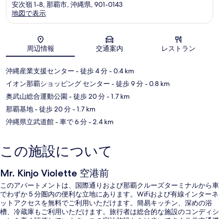
安次嶺 1-8, 那覇市, 沖縄県, 901-0143
地図で表示
地図
周辺情報
交通案内
レストラン
沖縄産業支援センター
- 徒歩 4 分
- 0.4 km
イオン那覇ショッピング センター
- 徒歩 9 分
- 0.8 km
奥武山総合運動公園
- 徒歩 20 分
- 1.7 km
那覇基地
- 徒歩 20 分
- 1.7 km
沖縄県立武道館
- 車で 6 分
- 2.4 km
この施設について
Mr. Kinjo Violette 空港前
このアパートメントは、国際通りおよび那覇クルーズターミナルから車
でわずか 5 分圏内の便利な立地にあります。WiFiおよび有線インターネ
ットアクセスを無料でご利用いただけます。簡易キッチン、深めの浴
槽、冷蔵庫もご利用いただけます。旅行者は総合的な施設のコンディシ