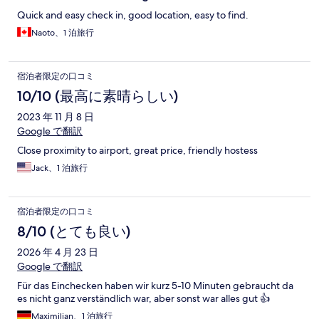
Quick and easy check in, good location, easy to find.
Naoto、1 泊旅行
宿泊者限定の口コミ
10/10 (最高に素晴らしい)
2023 年 11 月 8 日
Google で翻訳
Close proximity to airport, great price, friendly hostess
Jack、1 泊旅行
宿泊者限定の口コミ
8/10 (とても良い)
2026 年 4 月 23 日
Google で翻訳
Für das Einchecken haben wir kurz 5-10 Minuten gebraucht da
es nicht ganz verständlich war, aber sonst war alles gut 👍
Maximilian、1 泊旅行