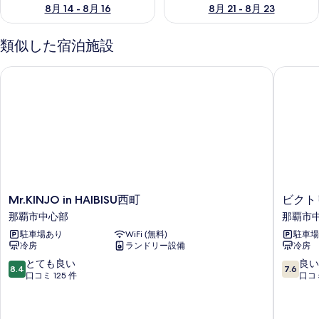
8月 14 - 8月 16
8月 21 - 8月 23
類似した宿泊施設
Mr.KINJO in HAIBISU西町
ビクトリ
Mr.KINJO
ビ
Mr.KINJO in HAIBISU西町
ビクト
in
ク
那覇市中心部
那覇市
HAIBISU
ト
駐車場あり
WiFi (無料)
駐車場
西
リ
冷房
ランドリー設備
冷房
町
ア
那
ホ
10
10
とても良い
良い
8.4
7.6
覇
テ
段
段
口コミ 125 件
口コミ
市
ル
階
階
中
那
中
中
心
覇
8.4、
7.6、