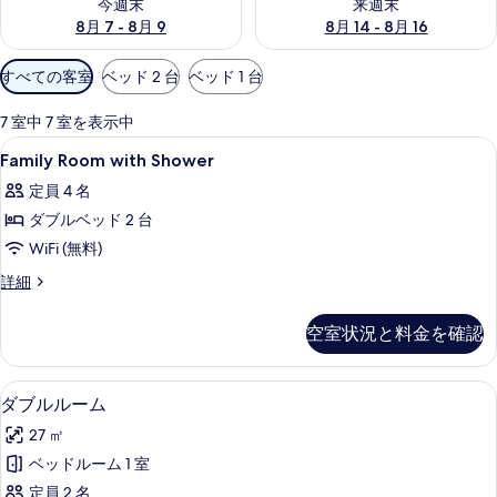
今週末
来週末
8月 7 - 8月 9
8月 14 - 8月 16
利
すべての客室
ベッド 2 台
ベッド 1 台
用
可
7 室中 7 室を表示中
能
Family
デスク、ノートパソコン用作業スペー
7
Family Room with Shower
な
Room
客
定員 4 名
with
室
ダブルベッド 2 台
Shower
の
の
WiFi (無料)
絞
す
Family
詳細
り
Room
べ
込
with
空室状況と料金を確認
て
み
Shower
条
の
の
詳
件
ダブルルーム | デスク、ノートパソ
ダ
写
9
細
ダブルルーム
ブ
真
27 ㎡
ル
を
ベッドルーム 1 室
ル
表
定員 2 名