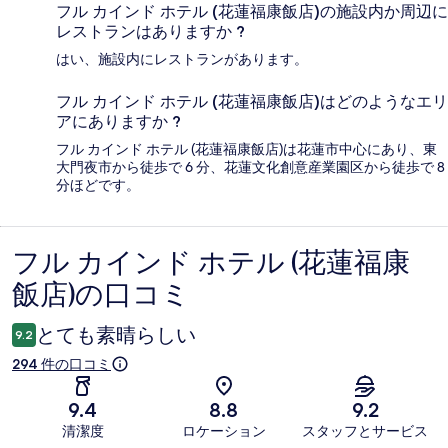
フル カインド ホテル (花蓮福康飯店)の施設内か周辺に
レストランはありますか ?
はい、施設内にレストランがあります。
フル カインド ホテル (花蓮福康飯店)はどのようなエリ
アにありますか ?
フル カインド ホテル (花蓮福康飯店)は花蓮市中心にあり、東
大門夜市から徒歩で 6 分、花蓮文化創意産業園区から徒歩で 8
分ほどです。
フル カインド ホテル (花蓮福康
口
飯店)の口コミ
コ
ミ
とても素晴らしい
9.2
294 件の口コミ
9.4
8.8
9.2
清潔度
ロケーション
スタッフとサービス