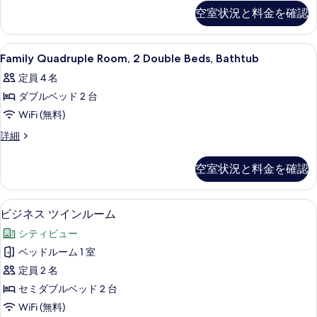
ド
Room
槽
空室状況と料金を確認
2
の
の
台
の
詳
写
浴
細
す
Family
デスク、ノートパソコン用作業スペー
槽
真
11
Family Quadruple Room, 2 Double Beds, Bathtub
べ
Quadruple
の
を
定員 4 名
詳
Room,
て
表
細
ダブルベッド 2 台
2
の
示
Double
WiFi (無料)
写
す
Beds,
Family
詳細
真
る
Bathtub
Quadruple
を
Room,
の
空室状況と料金を確認
2
表
す
Double
示
Beds,
べ
ビジネス ツインルーム | デスク、
ビ
3
Bathtub
す
ビジネス ツインルーム
て
ジ
の
る
シティビュー
の
詳
ネ
細
ベッドルーム 1 室
写
ス
定員 2 名
真
ツ
セミダブルベッド 2 台
を
イ
WiFi (無料)
表