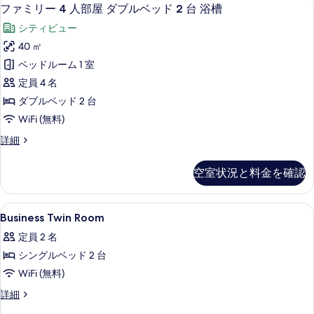
フ
10
リ
ファミリー 4 人部屋 ダブルベッド 2 台 浴槽
ム
ァ
プ
の
シティビュー
ル
ミ
ル
す
40 ㎡
リ
ー
べ
ベッドルーム 1 室
ム
ー
の
て
定員 4 名
4
詳
の
ダブルベッド 2 台
細
人
写
WiFi (無料)
部
真
フ
詳細
屋
ァ
を
ダ
ミ
空室状況と料金を確認
表
リ
ブ
ー
示
ル
4
Business
デスク、ノートパソコン用作業スペー
す
1
人
ベ
Business Twin Room
Twin
部
る
ッ
定員 2 名
屋
Room
ド
ダ
シングルベッド 2 台
の
ブ
2
WiFi (無料)
す
ル
台
ベ
べ
Business
詳細
ッ
浴
Twin
て