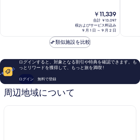
階
テ
(阿
階
中
ル
思
中
現
￥11,339
9.4、
花
瑪
9.0、
在
最
蓮
麗
と
合計 ￥13,097
の
高
メ
景
て
税およびサービス料込み
料
に
イ
9 月 1 日 ～ 9 月 2 日
大
も
金
素
ン
飯
素
は
晴
ス
類似施設を比較
店)
晴
￥11,339
ら
テ
花
ら
し
ー
蓮
し
い、
シ
市
い、
ログインすると、対象となる割引や特典を確認できます。も
口
ョ
中
口
っとリワードを獲得して、もっと旅を満喫 !
コ
ン
心
コ
ミ
(康
ミ
ログイン
無料で登録
989
橋
926
件
商
件
周辺地域について
件
旅
件
の
‐
の
口
花
口
コ
蓮
コ
ミ
站
ミ
前
館)