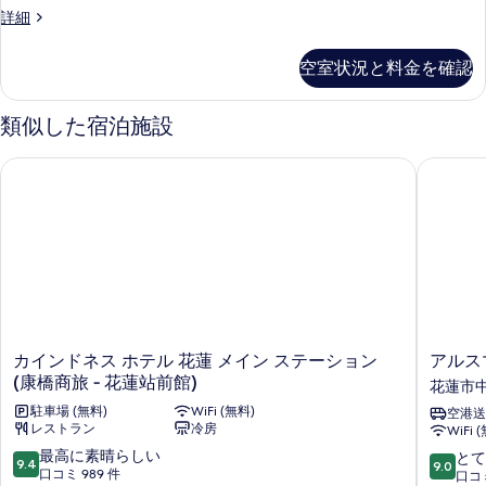
ン
ビ
詳細
示
ル
ジ
す
ー
ネ
空室状況と料金を確認
る
ス
ム
ツ
の
イ
類似した宿泊施設
ン
す
ル
カインドネス ホテル 花蓮 メイン ステーション (康橋商旅 ‐ 花
アルスマ
べ
ー
ム
て
の
の
詳
細
写
真
を
表
カ
ア
カインドネス ホテル 花蓮 メイン ステーション
アルス
示
イ
ル
(康橋商旅 ‐ 花蓮站前館)
花蓮市
す
ン
ス
駐車場 (無料)
WiFi (無料)
空港送
ド
マ
る
レストラン
冷房
WiFi 
ネ
ホ
10
ス
最高に素晴らしい
テ
10
とて
9.4
9.0
段
ホ
口コミ 989 件
ル
段
口コミ