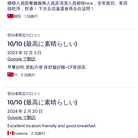
櫃檯人員跟餐廳服務人員及清潔人員都很nice，非常親切。客房
很乾淨，舒適！ 下次去花蓮還會再去住這間！
翊瑄、1 泊旅行
宿泊者限定の口コミ
10/10 (最高に素晴らしい)
2023 年 12 月 3 日
Google で翻訳
早餐好吃 景點方便 床舒服好睡~CP直很高
??、3 泊旅行
宿泊者限定の口コミ
10/10 (最高に素晴らしい)
2024 年 2 月 20 日
Google で翻訳
Excellent location friendly and good breakfast.
Susanna、2 泊旅行