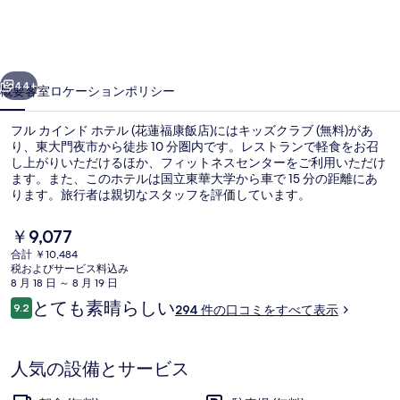
ド
ホ
前へ
次へ
テ
44+
概要
客室
ロケーション
ポリシー
ル
フル カインド ホテル (花蓮福康飯店)にはキッズクラブ (無料)があ
(花
り、東大門夜市から徒歩 10 分圏内です。レストランで軽食をお召
し上がりいただけるほか、フィットネスセンターをご利用いただけ
蓮
ます。また、このホテルは国立東華大学から車で 15 分の距離にあ
福
ります。旅行者は親切なスタッフを評価しています。
康
現
￥9,077
在
飯
合計 ￥10,484
の
税およびサービス料込み
施設の正面 (日没後)
店)
料
8 月 18 日 ～ 8 月 19 日
金
口
とても素晴らしい
の
9.2
294 件の口コミをすべて表示
は
10段階中9.2
コ
￥9,077
写
ミ
で
す
真
人気の設備とサービス
ギ