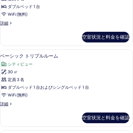
ー
示
ダブルベッド 1 台
ム
す
WiFi (無料)
の
る
ダ
詳細
す
ブ
べ
ル
空室状況と料金を確認
ル
て
ー
の
ム
ベーシック トリプルルーム | 部屋か
ベ
6
の
ベーシック トリプルルーム
写
ー
詳
真
シティビュー
細
シ
を
30 ㎡
ッ
表
定員 3 名
ク
示
ダブルベッド 1 台およびシングルベッド 1 台
ト
す
WiFi (無料)
リ
る
ベ
詳細
プ
ー
ル
シ
空室状況と料金を確認
ッ
ル
ク
ー
ト
ファミリー 4 人部屋 ダブルベッド 