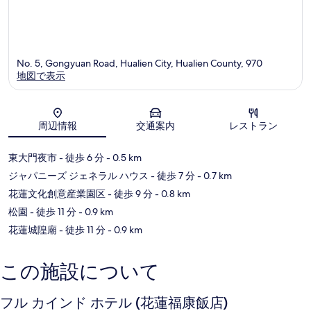
No. 5, Gongyuan Road, Hualien City, Hualien County, 970
地図で表示
地図
周辺情報
交通案内
レストラン
東大門夜市
- 徒歩 6 分
- 0.5 km
ジャパニーズ ジェネラル ハウス
- 徒歩 7 分
- 0.7 km
花蓮文化創意産業園区
- 徒歩 9 分
- 0.8 km
松園
- 徒歩 11 分
- 0.9 km
花蓮城隍廟
- 徒歩 11 分
- 0.9 km
この施設について
フル カインド ホテル (花蓮福康飯店)