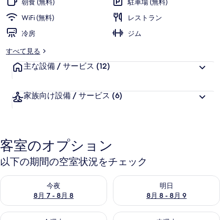
朝食 (無料)
駐車場 (無料)
ャ
WiFi (無料)
レストラン
ラ
冷房
ジム
リ
すべて見る
ー
主な設備 / サービス
(12)
家族向け設備 / サービス
(6)
客室のオプション
以下の期間の空室状況をチェック
今夜 8月 7 - 8月 8 の空室状況をチェック
明日 8月 8 - 8月 9 の空室
今夜
明日
8月 7 - 8月 8
8月 8 - 8月 9
今週末 8月 7 - 8月 9 の空室状況をチェック
来週末 8月 14 - 8月 16 の