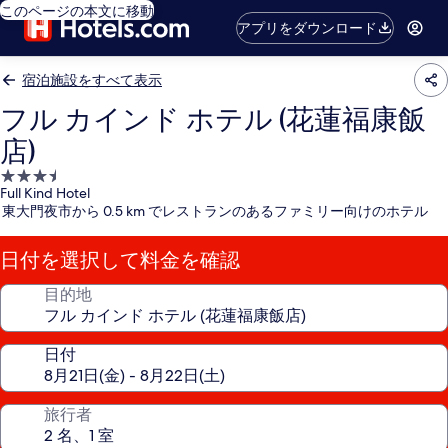
このページの本文に移動
アプリをダウンロード
宿泊施設をすべて表示
フル カインド ホテル (花蓮福康飯
店)
3.5
Full Kind Hotel
つ
東大門夜市から 0.5 km でレストランのあるファミリー向けのホテル
星
宿
日付を選択して料金を確認
泊
施
目的地
設
日付
旅行者