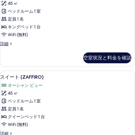
す
イ
45 ㎡
ト
ー
べ
ベッドルーム 1 室
ト
(SMERALDO)
て
(RUBINO)
定員 1 名
の
の
の
キングベッド 1 台
詳
す
写
WiFi (無料)
細
べ
真
ス
詳細
て
イ
を
の
ー
表
空室状況と料金を確認
ト
写
示
(SMERALDO)
真
の
す
高級寝具、羽毛の掛け布団、低反発ベ
ス
6
詳
を
スイート (ZAFFIRO)
る
イ
細
表
オーシャン ビュー
ー
示
45 ㎡
ト
す
ベッドルーム 1 室
(ZAFFIRO)
る
定員 1 名
の
クイーンベッド 1 台
す
WiFi (無料)
べ
ス
詳細