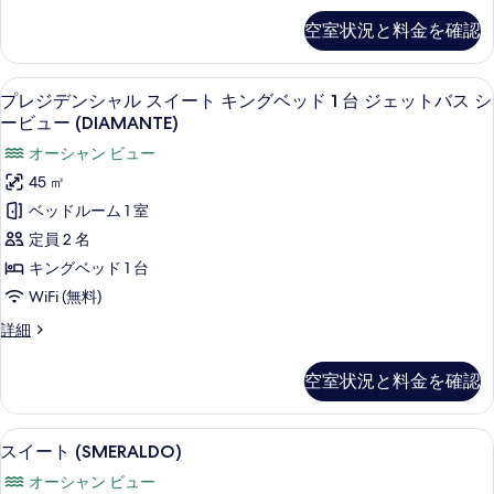
詳
の
ル
ラ
細
空室状況と料金を確認
写
ミ
ー
ッ
真
ム
ク
専用スパ浴槽
プ
を
9
ダ
プレジデンシャル スイート キングベッド 1 台 ジェットバス シ
(1
レ
ブ
ービュー (DIAMANTE)
表
名
ル
ジ
示
オーシャン ビュー
様
ル
デ
ー
す
45 ㎡
利
ム
ン
る
ベッドルーム 1 室
用)
(1
シ
名
定員 2 名
シ
様
ャ
キングベッド 1 台
ー
利
ル
用)
WiFi (無料)
ビ
シ
ス
ュ
プ
詳細
ー
イ
レ
ビ
ー
ジ
ー
ュ
空室状況と料金を確認
の
デ
ー
ト
ン
す
の
シ
キ
詳
高級寝具、羽毛の掛け布団、低反発ベ
ス
べ
10
ャ
スイート (SMERALDO)
細
ン
イ
ル
て
オーシャン ビュー
ス
グ