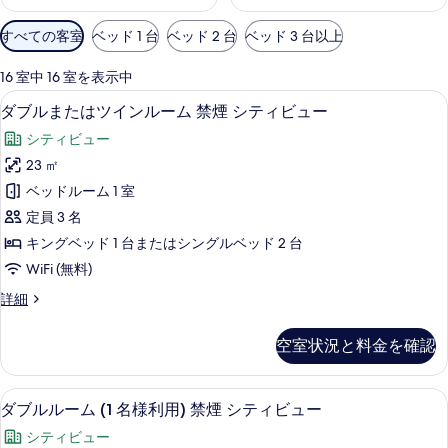
利
すべての客室
ベッド 1 台
ベッド 2 台
ベッド 3 台以上
用
可
16 室中 16 室を表示中
能
高級寝具、羽毛の掛け布団、低反発ベ
ダ
9
ダブルまたはツインルーム 禁煙 シティビュー
な
ブ
客
シティビュー
ル
室
23 ㎡
ま
の
ベッドルーム 1 室
た
絞
定員 3 名
り
は
キングベッド 1 台またはシングルベッド 2 台
込
ツ
WiFi (無料)
み
イ
条
ダ
詳細
ン
件
ブ
ル
ル
空室状況と料金を確認
ま
ー
た
ム
は
高級寝具、羽毛の掛け布団、低反発ベ
ダ
10
ツ
ダブルルーム (1 名様利用) 禁煙 シティビュー
禁
ブ
イ
煙
シティビュー
ン