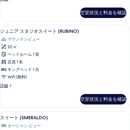
ス
ュ
を
イ
ニ
表
空室状況と料金を確認
ア
ー
示
ス
ト
タ
す
高級寝具、羽毛の掛け布団、低反発ベ
ジ
4
ジ
ジュニア スタジオスイート (RUBINO)
(AMBRA)
る
ュ
オ
の
マウンテンビュー
ス
ニ
す
イ
22 ㎡
ア
ー
べ
ベッドルーム 1 室
ト
ス
て
(AMBRA)
定員 1 名
タ
の
の
キングベッド 1 台
詳
ジ
写
WiFi (無料)
細
オ
真
ジ
詳細
ス
ュ
を
イ
ニ
表
空室状況と料金を確認
ア
ー
示
ス
ト
タ
す
高級寝具、羽毛の掛け布団、低反発ベ
ス
10
ジ
スイート (SMERALDO)
(RUBINO)
る
イ
オ
の
オーシャン ビュー
ス
ー