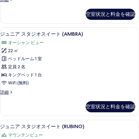
て
の
細
イ
の
ー
す
空室状況と料金を確認
ト
写
べ
(ZAFFIRO)
真
て
の
高級寝具、羽毛の掛け布団、低反発ベ
ジ
5
詳
を
ジュニア スタジオスイート (AMBRA)
の
ュ
細
表
オーシャン ビュー
写
ニ
示
22 ㎡
真
ア
す
ベッドルーム 1 室
を
ス
る
定員 2 名
表
タ
キングベッド 1 台
示
ジ
WiFi (無料)
す
オ
る
ジ
詳細
ス
ュ
イ
ニ
空室状況と料金を確認
ア
ー
ス
ト
タ
高級寝具、羽毛の掛け布団、低反発ベ
ジ
4
ジ
ジュニア スタジオスイート (RUBINO)
(AMBRA)
ュ
オ
の
マウンテンビュー
ス