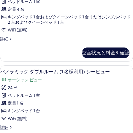
す
ベッドルーム 1 室
細
ム
ー
ー
べ
禁
定員 4 名
ビ
4
煙
て
キングベッド 1 台およびクイーンベッド 1 台またはシングルベッド
ュ
シ
人
2 台およびクイーンベッド 1 台
の
ー
ー
部
WiFi (無料)
ビ
写
の
屋
ュ
フ
真
詳細
ー
す
禁
ァ
の
を
ミ
べ
煙
詳
空室状況と料金を確認
表
リ
細
て
シ
ー
示
4
の
テ
高級寝具、羽毛の掛け布団、低反発ベ
パ
す
11
人
パノラミック ダブルルーム (1 名様利用) シービュー
写
ィ
ノ
部
る
オーシャン ビュー
真
ビ
屋
ラ
禁
24 ㎡
を
ュ
ミ
煙
ベッドルーム 1 室
表
ー
シ
ッ
テ
定員 1 名
示
の
ク
ィ
キングベッド 1 台
す
す
ビ
ダ
WiFi (無料)
ュ
る
べ
ブ
ー
パ
詳細
て
の
ル
ノ