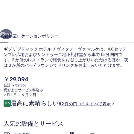
テ
ィ
ッ
前へ
次へ
ク
69+
概要
客室
ロケーション
ポリシー
ホ
ギブリ ブティック ホテル チヴィタノーヴァ マルケは、XX セッテ
テ
ンブレ広場およびサントゥーゴ地下礼拝堂から車で 15 分圏内で
す。2 か所のレストランで軽食をお召し上がりいただけるほか、夜
ル
は 3 か所のバー / ラウンジでドリンクをお楽しみいただけます。
チ
現
￥29,094
ヴ
在
合計 ￥32,368
の
ィ
税およびサービス料込み
料
9 月 1 日 ～ 9 月 2 日
50 インチのLED テレビ (衛星放送視
タ
金
口
最高に素晴らしい
9.6
82 件の口コミをすべて表示
は
10段階中9.6
コ
ノ
￥29,094
ミ
で
ー
す
人気の設備とサービス
ヴ