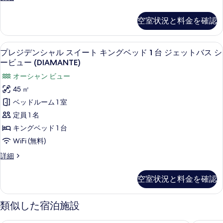
て
イ
の
ー
空室状況と料金を確認
ト
写
(ZAFFIRO)
真
の
専用スパ浴槽
プ
9
詳
を
プレジデンシャル スイート キングベッド 1 台 ジェットバス シ
レ
細
ービュー (DIAMANTE)
表
ジ
オーシャン ビュー
示
デ
45 ㎡
す
ン
ベッドルーム 1 室
る
シ
定員 1 名
ャ
キングベッド 1 台
ル
WiFi (無料)
ス
プ
詳細
イ
レ
ジ
ー
空室状況と料金を確認
デ
ト
ン
シ
キ
類似した宿泊施設
ャ
ン
ル