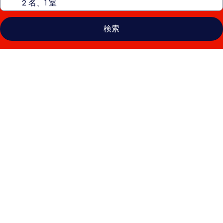
検索
ギ
ブ
リ
ブ