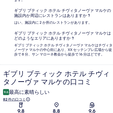
ギブリ ブティック ホテル チヴィタノーヴァ マルケの
施設内か周辺にレストランはありますか ?
はい、施設内に 2 か所のレストランがあります。
ギブリ ブティック ホテル チヴィタノーヴァ マルケは
どのようなエリアにありますか ?
ギブリ ブティック ホテル チヴィタノーヴァ マルケはチヴィタ
ノーヴァ マルケの中心街にあり、XX セッテンブレ広場から徒
歩で 8 分、サン マローネ教会から徒歩で 16 分ほどです。
ギブリ ブティック ホテル チヴィ
口
タノーヴァ マルケの口コミ
コ
ミ
最高に素晴らしい
9.6
82 件の口コミ
9.8
8.8
9.6