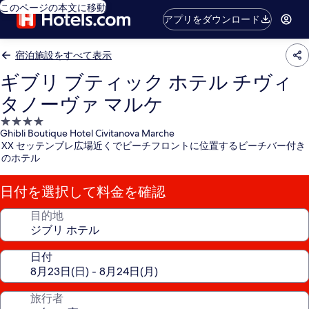
このページの本文に移動
アプリをダウンロード
宿泊施設をすべて表示
ギブリ ブティック ホテル チヴィ
タノーヴァ マルケ
4.0
Ghibli Boutique Hotel Civitanova Marche
つ
XX セッテンブレ広場近くでビーチフロントに位置するビーチバー付き
星
のホテル
宿
泊
日付を選択して料金を確認
施
設
目的地
日付
旅行者