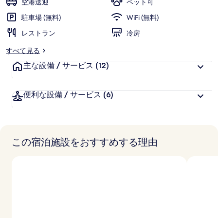
空港送迎
ペット可
ァ
駐車場 (無料)
WiFi (無料)
マ
レストラン
冷房
ル
すべて見る
ケ
主な設備 / サービス
(12)
の
写
便利な設備 / サービス
(6)
真
ギ
ャ
この宿泊施設をおすすめする理由
ラ
リ
ー