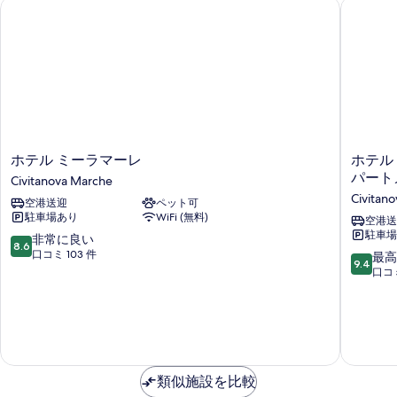
ホテル ミーラマーレ
ホテル 
ス
グ
イ
ベ
ー
ッ
ト
キ
ド
ン
1
グ
ベ
台
ッ
ジ
ド
ホ
ホ
ホテル ミーラマーレ
ホテル 
ェ
1
テ
テ
パート
Civitanova Marche
台
ッ
ル
ル
ジ
Civitan
空港送迎
ペット可
ミ
デ
ト
ェ
駐車場あり
WiFi (無料)
ー
ィ
空港送
ッ
バ
駐車場
ラ
モ
10
非常に良い
ト
8.6
マ
ラ
段
口コミ 103 件
10
最高
ス
バ
9.4
ー
エ
階
段
口コミ
ス
シ
レ
ル
中
階
シ
Civitanova
ー
8.6、
中
ー
ー
Marche
ム
非
9.4、
ビ
ビ
ズ
常
最
ュ
ア
に
ュ
高
ー
ン
良
に
ー
(DIAMANTE)
類似施設を比較
ド
い、
素
の