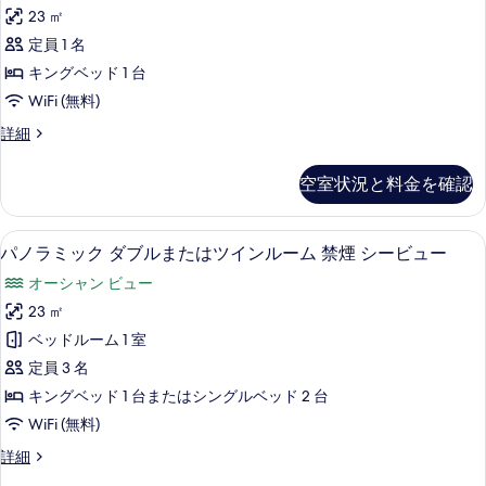
ル
ル
シ
23 ㎡
ル
ー
テ
定員 1 名
ム
ー
禁
ィ
キングベッド 1 台
ム
煙
ビ
WiFi (無料)
シ
(1
ュ
テ
ダ
詳細
名
ィ
ブ
ー
様
ビ
ル
空室状況と料金を確認
の
ュ
ル
利
ー
ー
す
用)
の
ム
パノラミック ダブルまたはツインルー
パ
べ
詳
12
(1
禁
パノラミック ダブルまたはツインルーム 禁煙 シービュー
細
ノ
名
て
煙
オーシャン ビュー
様
ラ
の
シ
利
23 ㎡
ミ
写
用)
テ
ベッドルーム 1 室
禁
ッ
真
ィ
煙
定員 3 名
ク
を
シ
ビ
キングベッド 1 台またはシングルベッド 2 台
テ
ダ
表
ュ
WiFi (無料)
ィ
ブ
示
ビ
ー
パ
詳細
ュ
ル
す
ノ
の
ー