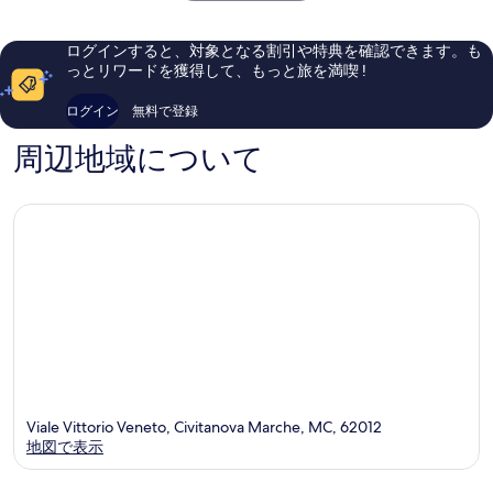
(DIAMANTE)
ス
口
晴
詳
イ
コ
ら
の
細
ー
ミ
し
ログインすると、対象となる割引や特典を確認できます。も
す
ツ
103
い、
っとリワードを獲得して、もっと旅を満喫 !
-
件
べ
口
ア
件
コ
て
ログイン
無料で登録
パ
の
ミ
ー
の
口
133
周辺地域について
ト
コ
件
写
メ
ミ
件
真
ン
の
ツ
口
を
Civitano
コ
表
Marche
ミ
示
す
る
Viale Vittorio Veneto, Civitanova Marche, MC, 62012
地図で表示