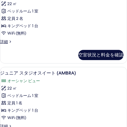
ニ
す
イ
22 ㎡
ア
ー
べ
ベッドルーム 1 室
ト
ス
て
(AMBRA)
定員 2 名
タ
の
の
キングベッド 1 台
詳
ジ
写
WiFi (無料)
細
オ
真
ジ
詳細
ス
ュ
を
イ
ニ
表
空室状況と料金を確認
ア
ー
示
ス
ト
タ
す
高級寝具、羽毛の掛け布団、低反発ベ
ジ
5
ジ
ジュニア スタジオスイート (AMBRA)
(RUBINO)
る
ュ
オ
の
オーシャン ビュー
ス
ニ
す
イ
22 ㎡
ア
ー
べ
ベッドルーム 1 室
ト
ス
て
(RUBINO)
定員 1 名
タ
の
の
キングベッド 1 台
詳
ジ
写
WiFi (無料)
細
オ
真
ジ
詳細