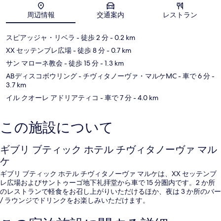
地図
周辺情報
交通案内
レストラン
スピアッジャ・リベラ
- 徒歩 2 分
- 0.2 km
XX セッテンブレ広場
- 徒歩 8 分
- 0.7 km
サン マローネ教会
- 徒歩 15 分
- 1.3 km
ABディスコボウリング - チヴィタノーヴァ・マルケMC
- 車で 6 分
-
3.7 km
イル クオーレ アドリアティコ
- 車で 7 分
- 4.0 km
この施設について
ギブリ ブティック ホテル チヴィタノーヴァ マル
ケ
ギブリ ブティック ホテル チヴィタノーヴァ マルケは、XX セッテンブ
レ広場およびサントゥーゴ地下礼拝堂から車で 15 分圏内です。2 か所
のレストランで軽食をお召し上がりいただけるほか、夜は 3 か所のバー
/ ラウンジでドリンクをお楽しみいただけます。