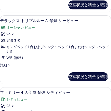
ま
ラ
る
の
す
空室状況と料金を確認
ミ
た
詳
べ
ッ
細
は
ク
て
デラックス トリプルルーム 禁煙 シー
デ
10
ダ
デラックス トリプルルーム 禁煙 シービュー
ツ
の
ラ
ブ
イ
オーシャン ビュー
ル
写
ッ
ま
ン
26 ㎡
真
ク
た
ル
定員 3 名
は
を
ス
ツ
ー
キングベッド 1 台およびシングルベッド 1 台またはシングルベッド
表
ト
イ
3 台
ム
ン
示
リ
WiFi (無料)
禁
ル
す
プ
ー
デ
詳細
煙
る
ム
ル
ラ
シ
禁
ッ
ル
空室状況と料金を確認
煙
ク
ー
ー
シ
ス
ビ
ー
ト
ム
ファミリー 4 人部屋 禁煙 シティビ
フ
ビ
8
リ
ュ
ファミリー 4 人部屋 禁煙 シティビュー
禁
ュ
ァ
プ
ー
シティビュー
ー
ル
煙
ミ
の
の
ル
28 ㎡
シ
リ
詳
ー