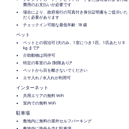
費用のお支払いが必要です
場合により、政府発行の写真付き身分証明書をご提示いた
だく必要があります
チェックイン可能な最低年齢 : 18 歳
ペット
ペットとの宿泊可 (犬のみ、1 室につき 1 匹、1 匹あたり 5
kg まで)*
介助動物は同伴可
特定の客室のみ (制限あり)*
ペットから目を離さないでください
エサ入れ / 水入れが利用可
インターネット
共用エリアの無料 WiFi
室内での無料 WiFi
駐車場
敷地内に無料の屋外セルフパーキング
敷地内に路外を含む駐車場