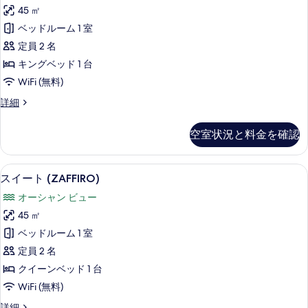
ー
の
イ
45 ㎡
ベ
ト
ー
写
ベッドルーム 1 室
ッ
ト
(SMERALDO)
真
キ
定員 2 名
ド
の
を
ン
キングベッド 1 台
1
グ
す
表
WiFi (無料)
ベ
台
べ
示
ッ
ジ
ス
詳細
て
ド
す
イ
ェ
1
の
ー
る
台
空室状況と料金を確認
ッ
ト
写
ジ
(SMERALDO)
ト
ェ
真
の
ッ
高級寝具、羽毛の掛け布団、低反発ベ
ス
バ
6
詳
を
スイート (ZAFFIRO)
ト
イ
細
ス
バ
表
オーシャン ビュー
ー
ス
シ
示
45 ㎡
シ
ト
ー
ー
す
ベッドルーム 1 室
(ZAFFIRO)
ビ
ビ
る
定員 2 名
ュ
の
ュ
ー
クイーンベッド 1 台
す
ー
(DIAMANTE)
WiFi (無料)
の
べ
(DIAMANTE)
詳
ス
詳細