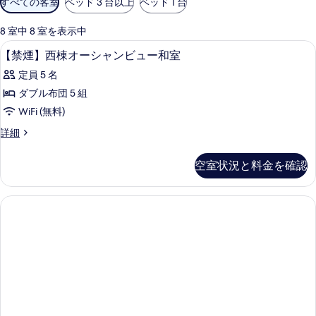
すべての客室
ベッド 3 台以上
ベッド 1 台
用
可
8 室中 8 室を表示中
能
内装
【禁
1
【禁煙】西棟オーシャンビュー和室
な
煙】
客
定員 5 名
西
室
ダブル布団 5 組
棟
の
WiFi (無料)
オ
絞
【禁
詳細
り
ー
煙】
込
シ
西
空室状況と料金を確認
み
棟
ャ
条
オ
ン
ー
件
シ
ビ
ャ
ュ
ン
ビ
ー
ュ
和
ー
和
室
室
の
の