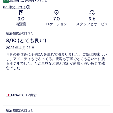
ミ
86 件の口コミ
9.0
7.0
9.6
清潔度
ロケーション
スタッフとサービス
口
宿泊者限定の口コミ
コ
8/10 (とても良い)
ミ
2026 年 4 月 26 日
４月の春休みに子供2人を連れて泊まりました。ご飯は美味しい
し、アメニティもそろってる。接客も丁寧でとても思い出に残
るホテルでした。ただ卓球など遊ぶ場所が薄暗く汚い感じで残
念でした。
MINAKO、1 泊旅行
宿泊者限定の口コミ