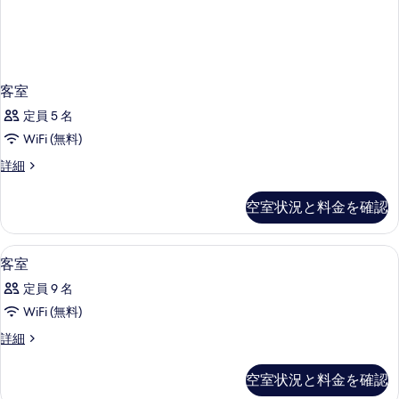
す
詳
細
べ
て
の
客室
写
定員 5 名
真
WiFi (無料)
を
客
詳細
表
室
示
の
空室状況と料金を確認
詳
す
細
る
ミニバー、セーフティボックス (室内)、
客
4
客室
室
定員 9 名
の
WiFi (無料)
す
客
詳細
べ
室
て
の
空室状況と料金を確認
詳
の