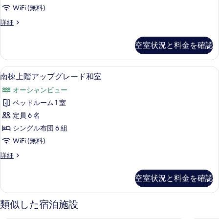
タ
ェ
禁
WiFi (無料)
付
ン
煙
禁
西
詳細
ダ
煙
棟
の
の
ー
上
す
空室状況と料金を確認
詳
階
ド
細
べ
ス
和
タ
て
南棟上階アップグレード和室 | ミニバー
南
3
ン
南棟上階アップグレード和室
室
の
棟
ダ
の
オーシャンビュー
ー
写
上
ド
す
ベッドルーム 1 室
真
階
和
べ
定員 6 名
室
を
ア
の
て
シングル布団 6 組
表
ッ
詳
の
WiFi (無料)
細
示
プ
写
南
詳細
す
グ
棟
真
る
レ
上
空室状況と料金を確認
を
階
ー
ア
表
ド
ッ
類似した宿泊施設
示
プ
和
グ
す