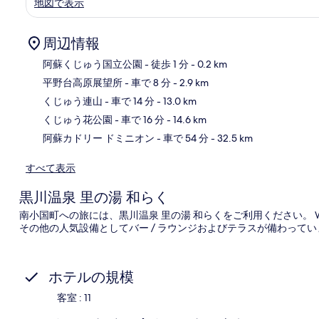
地図で表示
周辺情報
阿蘇くじゅう国立公園
- 徒歩 1 分
- 0.2 km
平野台高原展望所
- 車で 8 分
- 2.9 km
地
くじゅう連山
- 車で 14 分
- 13.0 km
くじゅう花公園
- 車で 16 分
- 14.6 km
阿蘇カドリー ドミニオン
- 車で 54 分
- 32.5 km
すべて表示
黒川温泉 里の湯 和らく
南小国町への旅には、黒川温泉 里の湯 和らくをご利用ください。 
その他の人気設備としてバー / ラウンジおよびテラスが備わってい
ホテルの規模
客室 : 11