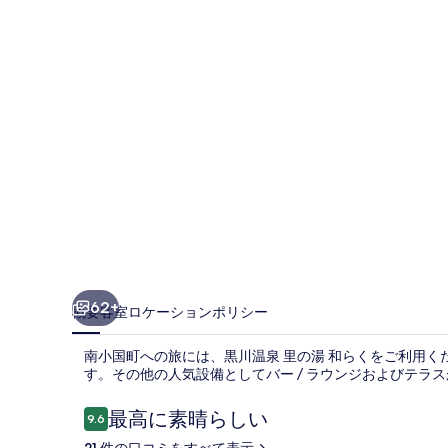
の
湯
和
ら
く
の
写
真
ギ
ャ
62+
概要
客室
ロケーション
ポリシー
ラ
南小国町への旅には、黒川温泉 里の湯 和らくをご利用くだ
リ
す。その他の人気設備としてバー / ラウンジおよびテラ
ー
口
最高に素晴らしい
9.6
10段階中9.6
コ
21 件の口コミをすべて表示