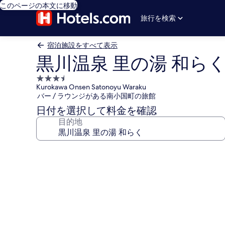
このページの本文に移動
旅行を検索
宿泊施設をすべて表示
黒川温泉 里の湯 和ら
3.5
Kurokawa Onsen Satonoyu Waraku
つ
バー / ラウンジがある南小国町の旅館
星
日付を選択して料金を確認
宿
目的地
泊
施
設
黒
川
温
泉
里