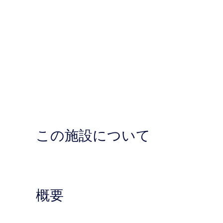
風
離
れ)
の
す
べ
て
の
写
真
この施設について
を
表
示
す
る
概要