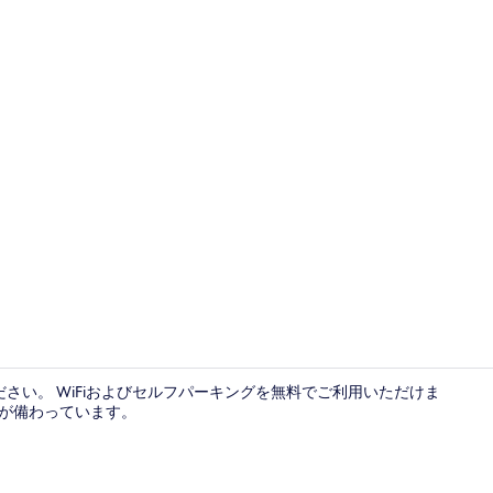
温泉
さい。 WiFiおよびセルフパーキングを無料でご利用いただけま
スが備わっています。
特別洋室 | 