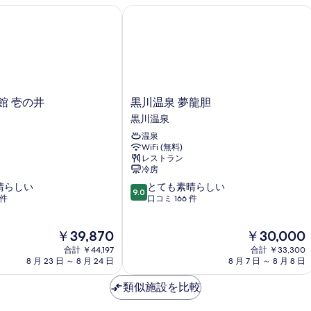
ツ
ビ
 壱の井
黒川温泉 夢龍胆
(【
イ
ュ
ン
ー,
ツ
／
リ
イ
ー
掘
バ
ご
ー
ン
た
ビ
／
つ
ュ
黒
付
館 壱の井
黒川温泉 夢龍胆
ー,
掘
川
き】
禁
黒川温泉
ご
温
半
煙
温泉
泉
露
た
(
WiFi (無料)
夢
天
室
つ
ー
レストラン
龍
風
】
冷房
胆
付
呂
源
10
晴らしい
とても素晴らしい
黒
-
泉
9.0
き】
段
 件
口コミ 166 件
川
長
掛
階
半
(
温
屋
け
中
泉
風
流
露
現
現
￥39,870
￥30,000
9.0、
離
し
在
在
天
と
合計 ￥44,197
合計 ￥33,300
れ)
／
の
の
て
8 月 23 日 ～ 8 月 24 日
8 月 7 日 ～ 8 月 8 日
の
半
風
料
料
も
詳
露
金
金
呂
素
類似施設を比較
細
天
は
は
晴
-
風
￥39,870
￥30,000