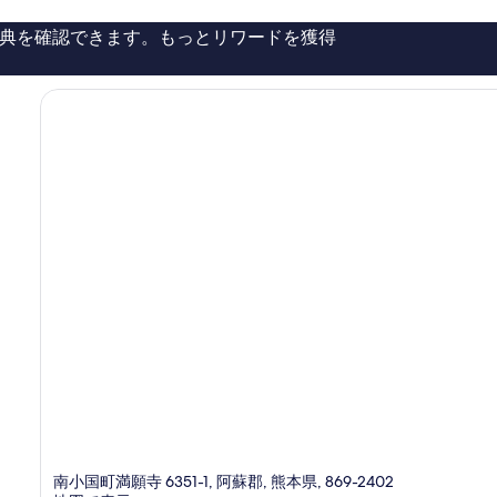
ら
呂
長
し
付
典を確認できます。もっとリワードを獲得
い、
屋
き
口
の
風
コ
詳
離
ミ
細
166
れ)
件
の
件
の
す
口
べ
コ
ミ
て
の
写
真
を
表
示
す
る
南小国町満願寺 6351-1, 阿蘇郡, 熊本県, 869-2402