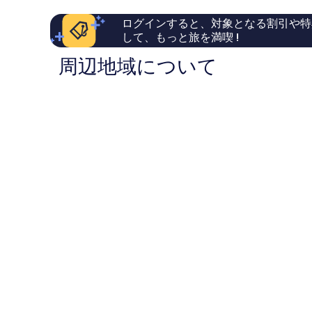
ら
ら
】
け
し
し
流
ログインすると、対象となる割引や特
い、
い、
源
し
して、もっと旅を満喫 !
口
口
泉
／
コ
コ
周辺地域について
半
ミ
ミ
掛
露
302
366
け
天
件
件
風
流
件
件
呂
の
の
し
付
口
口
-
／
コ
コ
長
ミ
ミ
半
屋
露
風
離
天
れ)
風
の
詳
呂
細
付
-
長
屋