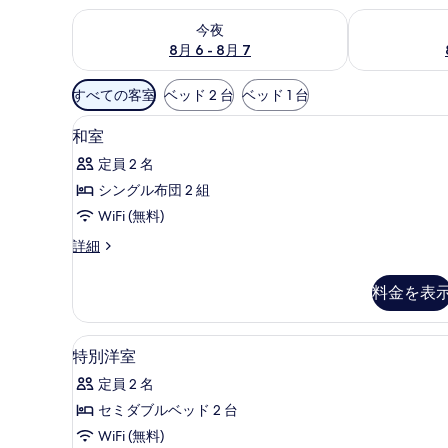
今夜 8月 6 - 8月 7 の空室状況をチェック
明日 8月 7 
今夜
8月 6 - 8月 7
利
すべての客室
ベッド 2 台
ベッド 1 台
用
和室 | 高級寝具、セーフティボッ
和
可
5
和室
室
能
定員 2 名
な
の
シングル布団 2 組
客
す
WiFi (無料)
室
べ
の
和
詳細
て
絞
室
の
の
り
料金を表
詳
写
込
細
み
真
特別洋室 | 高級寝具、セーフティ
特
条
5
特別洋室
を
別
件
表
定員 2 名
洋
示
セミダブルベッド 2 台
室
す
WiFi (無料)