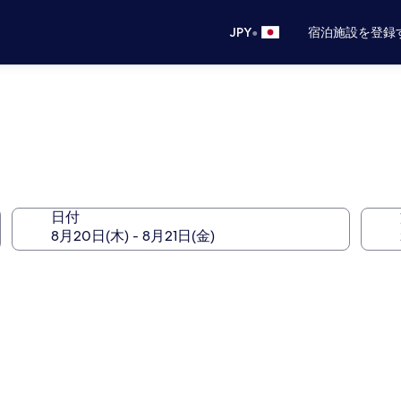
•
JPY
宿泊施設を登録
く
日付