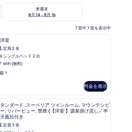
ェック
来週末 8月 14 - 8月 16 の空室状況をチェック
来週末
8月 14 - 8月 16
7 室中 7 室を表示中
内)、防音設備、WiFi (無料)
和洋室 | 高級寝具、セーフティボックス (室内)、
和
5
洋室
洋
定員 2 名
室
シングルベッド 2 台
の
WiFi (無料)
す
細
べ
て
料金を表示
の
写
音設備、WiFi (無料)
高級寝具、セーフティボックス (室内)、防音設備、
ス
18
タンダード, スーペリア ツインルーム, マウンテンビ
真
タ
ー, リバービュー, 禁煙 (【洋室 】源泉掛け流し／半
を
ン
天風呂付き
表
ダ
定員 3 名
示