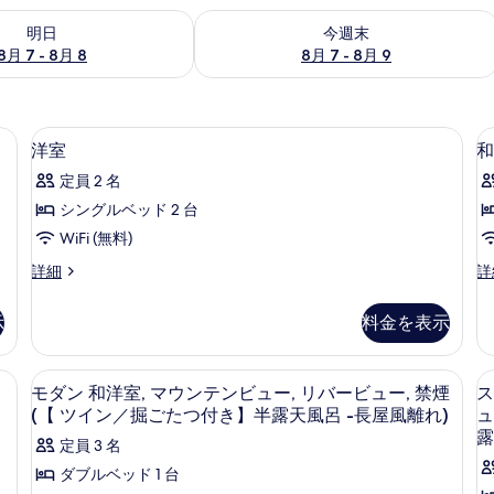
- 8月 8 の空室状況をチェック
今週末 8月 7 - 8月 9 の空室状況をチ
明日
今週末
8月 7 - 8月 8
8月 7 - 8月 9
クス (室内)、防音設備、WiFi (無料)
洋室 | 高級寝具、セーフティボックス (室
洋
5
洋室
和
室
定員 2 名
の
シングルベッド 2 台
す
WiFi (無料)
べ
洋
和
詳細
詳
て
室
洋
の
の
室
示
料金を表示
詳
の
写
細
詳
真
細
ボックス (室内)、防音設備、WiFi (無料)
高級寝具、セーフティボックス (室内)、防
モ
13
モダン 和洋室, マウンテンビュー, リバービュー, 禁煙
ス
を
ダ
(【 ツイン／掘ごたつ付き】半露天風呂 -長屋風離れ)
ュ
表
ン
露
定員 3 名
示
和
ダブルベッド 1 台
す