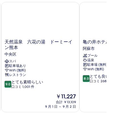
天然温泉 六花の湯 ドーミーイン熊本
亀の井ホテル 阿蘇 パ
ビ
ュ
,
リ
バ
天
亀
天然温泉 六花の湯 ドーミーイ
亀の井ホテル 阿蘇 
ー
然
の
ン熊本
阿蘇市
ビ
温
井
中央区
プール
泉
ホ
ュ
【洋
温泉
六
スパ
テ
,
駐車場 (無料)
駐車場あり
花
ル
WiFi (無料)
WiFi (無料)
の
阿
禁
レストラン
10
とても良い
湯
蘇
8.0
煙
段
口コミ 268 件
10
ド
とても素晴らしい
パ
9.0
階
【洋
段
ー
口コミ 1,001 件
ー
中
階
ミ
ク
室
現
￥11,227
8.0、
中
ー
リ
在
】
と
9.0、
イ
合計 ￥13,109
ゾ
の
て
9 月 1 日 ～ 9 月 2 日
9 
と
ン
ー
源
料
も
て
熊
ト
金
泉
良
も
本
阿
は
い、
素
中
蘇
掛
￥11,227