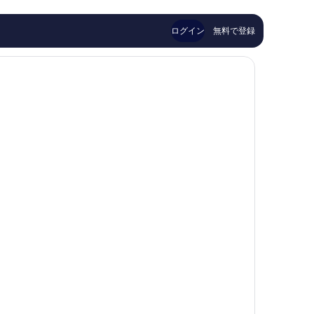
口
晴
央
市
け
コ
ら
区
ミ
し
流
ログイン
無料で登録
268
い、
し
件
口
件
／
コ
の
ミ
半
口
1,001
露
コ
件
ミ
件
天
の
風
口
コ
呂
ミ
付
き
の
す
べ
て
の
写