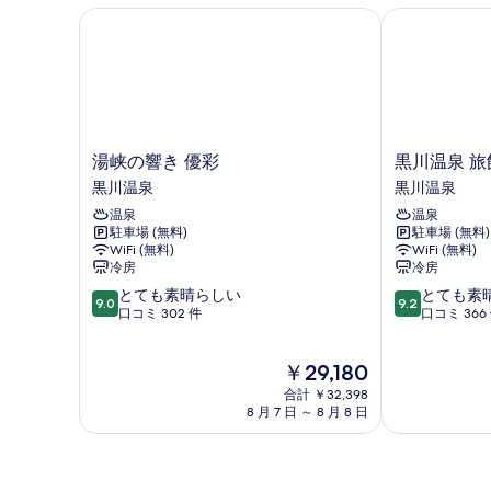
ム,
湯峡の響き 優彩
黒川温泉 旅館
テ
マ
ン
ウ
ン
ビ
テ
ュ
ン
ビ
ー,
ュ
湯
黒
湯峡の響き 優彩
黒川温泉 旅
リ
ー,
峡
川
黒川温泉
黒川温泉
リ
バ
の
温
バ
温泉
温泉
響
泉
ー
ー
駐車場 (無料)
駐車場 (無料)
き
旅
ビ
ビ
WiFi (無料)
WiFi (無料)
優
館
冷房
冷房
ュ
彩
壱
ュ
ー,
10
10
とても素晴らしい
とても素
黒
の
9.0
9.2
ー,
禁
段
段
口コミ 302 件
口コミ 366
川
井
煙
階
階
禁
温
黒
(【特
中
中
泉
川
煙
現
別
￥29,180
9.0、
9.2、
温
在
洋
(【特
と
と
合計 ￥32,398
泉
の
室
て
て
8 月 7 日 ～ 8 月 8 日
別
料
】
も
も
金
源
洋
素
素
は
泉
晴
晴
室
￥29,180
掛