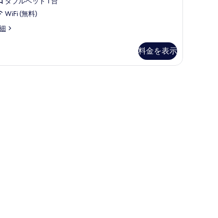
ー
ダブルベッド 1 台
す
,
WiFi (無料)
る
ス
細
ー
ペ
料金を表示
リ
ア
ツ
イ
ン
ル
ー
,
マ
ウ
ン
テ
ン