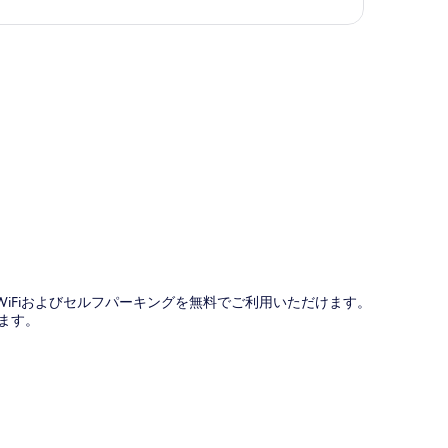
真
を
表
示
す
る
図
WiFiおよびセルフパーキングを無料でご利用いただけます。
ます。