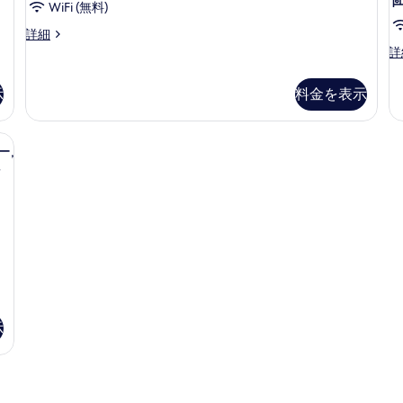
洋
WiFi (無料)
る
室,
ド
モ
詳細
マ
ダ
ス
詳
ン
タ
ウ
和
ン
示
ン
料金を表示
洋
ダ
室,
ー
テ
マ
ド,
内)、防音設備、WiFi (無料)
ン
ウ
ス
ー,
ン
ビ
ー
長
テ
ペ
ュ
ン
リ
ー,
ビ
ア
ュ
ツ
リ
ー,
イ
バ
リ
ン
バ
ル
ー
ム
ー
ー
ビ
ビ
ム,
ュ
マ
示
ュ
ー,
ウ
ー,
禁
ン
煙
禁
テ
(【
ン
煙