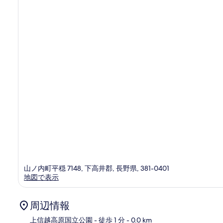
の
口
コ
ミ
山ノ内町平穏 7148, 下高井郡, 長野県, 381-0401
地図で表示
周辺情報
上信越高原国立公園
- 徒歩 1 分
- 0.0 km