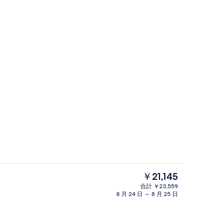
セーフティボックス (室内)、WiFi 
現
￥21,145
在
合計 ￥23,559
の
8 月 24 日 ～ 8 月 25 日
リア
廊下
料
金
は