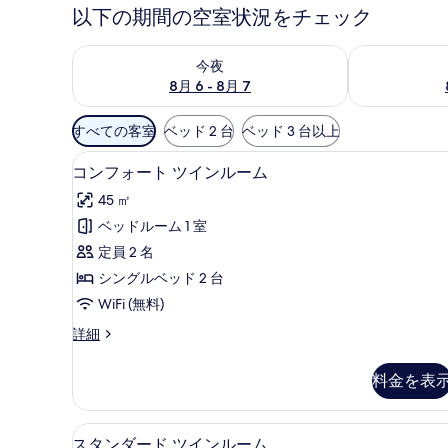
以下の期間の空室状況をチェック
今夜 8月 6 - 8月 7 の空室状況をチェック
明日 8月 7 
今夜
8月 6 - 8月 7
利
すべての客室
ベッド 2 台
ベッド 3 台以上
用
コンフォート ツインルーム | 
コ
可
16
コンフォート ツインルーム
ン
能
45 ㎡
な
フ
ベッドルーム 1 室
客
ォ
定員 2 名
室
ー
の
シングルベッド 2 台
ト
絞
WiFi (無料)
ツ
り
コ
詳細
イ
込
ン
み
ン
フ
料金を表
条
ォ
ル
ー
件
ー
ト
セーフティボックス (室内)、W
ス
12
ツ
スタンダード ツインルーム