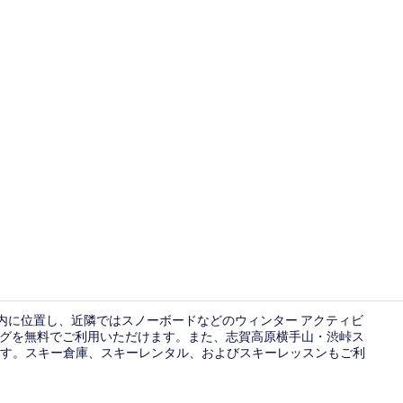
温泉
分圏内に位置し、近隣ではスノーボードなどのウィンター アクティビ
キングを無料でご利用いただけます。また、志賀高原横手山・渋峠ス
ります。スキー倉庫、スキーレンタル、およびスキーレッスンもご利
リビング エ