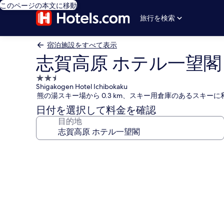
このページの本文に移動
旅行を検索
宿泊施設をすべて表示
志賀高原 ホテル一望閣
2.5
Shigakogen Hotel Ichibokaku
つ
熊の湯スキー場から 0.3 km、スキー用倉庫のあるスキー
星
日付を選択して料金を確認
宿
目的地
泊
施
設
志
賀
高
原
ホ