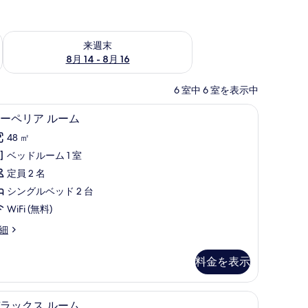
ェック
来週末 8月 14 - 8月 16 の空室状況をチェック
来週末
8月 14 - 8月 16
6 室中 6 室を表示中
ツ
セーフティボックス (室内)、WiFi (無料)
ス
14
ーペリア ルーム
ー
48 ㎡
ペ
ベッドルーム 1 室
リ
定員 2 名
ア
シングルベッド 2 台
ル
WiFi (無料)
ー
細
ム
の
料金を表示
す
べ
(無料)、客室ごとに異なる装飾、ベッドシーツ
リビング エリア
デ
14
ラックス ルーム