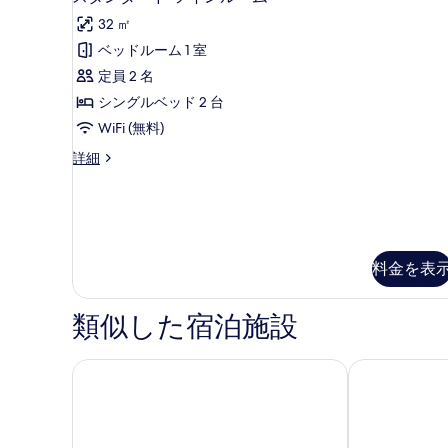
ム
タ
イ
の
32 ㎡
ン
ン
ル
す
ベッドルーム 1 室
ダ
ー
べ
定員 2 名
ム
ー
の
て
シングルベッド 2 台
ド
詳
の
WiFi (無料)
細
ツ
写
ス
詳細
イ
タ
真
ン
ン
を
ダ
ル
ー
表
ー
ド
示
ツ
料金を表
ム
イ
す
の
ン
る
類似した宿泊施設
ル
す
ー
べ
ム
ホテル豊生
メルキュール
の
て
詳
の
細
写