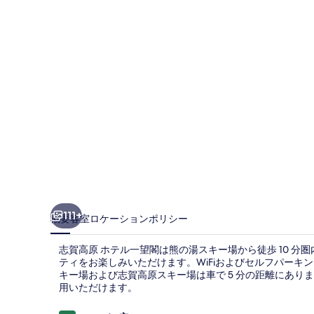
テ
ル
一
望
閣
の
写
真
ギ
ャ
111+
概要
客室
ロケーション
ポリシー
ラ
志賀高原 ホテル一望閣は熊の湯スキー場から徒歩 10 
リ
ティをお楽しみいただけます。WiFiおよびセルフパー
キー場および志賀高原スキー場は車で 5 分の距離にあ
ー
用いただけます。