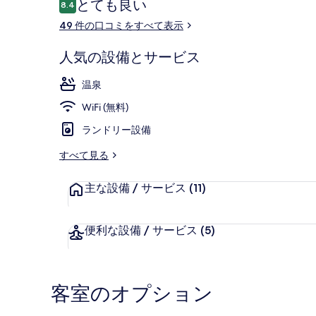
口
とても良い
8.4
10段階中8.4
コ
49 件の口コミをすべて表示
ミ
施設の正面
人気の設備とサービス
温泉
WiFi (無料)
ランドリー設備
すべて見る
主な設備 / サービス
(11)
便利な設備 / サービス
(5)
客室のオプション