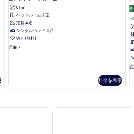
て
グ
ト
ム
の
81 ㎡
の
の
8.
ゼ
詳
詳
写
ベッドルーム 2 室
ク
細
細
真
定員 4 名
テ
を
シングルベッド 4 台
ィ
表
WiFi (無料)
ブ
示
エ
詳細
ル
グ
す
ー
ゼ
る
ク
ム
デ
詳
テ
ラ
の
ィ
ッ
ブ
示
料金を表示
す
ク
ル
ス
べ
ー
ル
ム
て
ー
の
ム
の
詳
の
長野松代リゾート & スパ
ホテルルートイン中野
細
写
詳
真
細
を