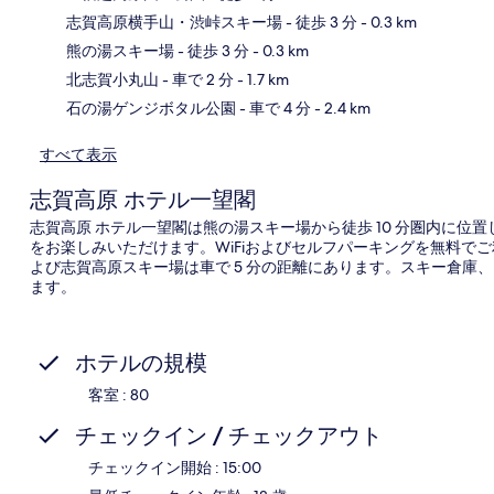
志賀高原横手山・渋峠スキー場
- 徒歩 3 分
- 0.3 km
地
熊の湯スキー場
- 徒歩 3 分
- 0.3 km
北志賀小丸山
- 車で 2 分
- 1.7 km
石の湯ゲンジボタル公園
- 車で 4 分
- 2.4 km
すべて表示
志賀高原 ホテル一望閣
志賀高原 ホテル一望閣は熊の湯スキー場から徒歩 10 分圏内に位
をお楽しみいただけます。WiFiおよびセルフパーキングを無料で
よび志賀高原スキー場は車で 5 分の距離にあります。スキー倉庫
ます。
ホテルの規模
客室 : 80
チェックイン / チェックアウト
チェックイン開始 : 15:00