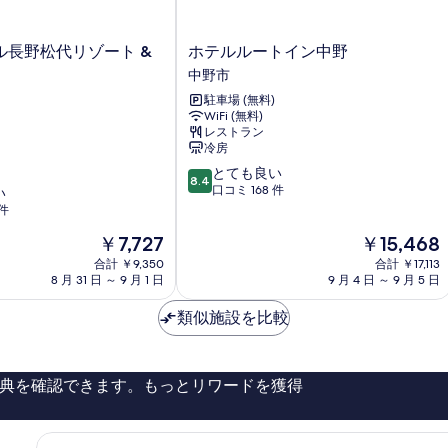
表
示
ホ
ル長野松代リゾート &
ホテルルートイン中野
す
テ
中野市
る
ル
駐車場 (無料)
ル
WiFi (無料)
ー
レストラン
ト
冷房
イ
10
とても良い
ン
8.4
段
口コミ 168 件
い
中
階
 件
野
中
中
現
現
￥7,727
￥15,468
8.4、
野
在
在
と
合計 ￥9,350
市
合計 ￥17,113
の
の
て
8 月 31 日 ～ 9 月 1 日
9 月 4 日 ～ 9 月 5 日
料
料
も
金
金
良
類似施設を比較
は
は
い、
￥7,727
￥15,468
口
コ
典を確認できます。もっとリワードを獲得
ミ
168
件
件