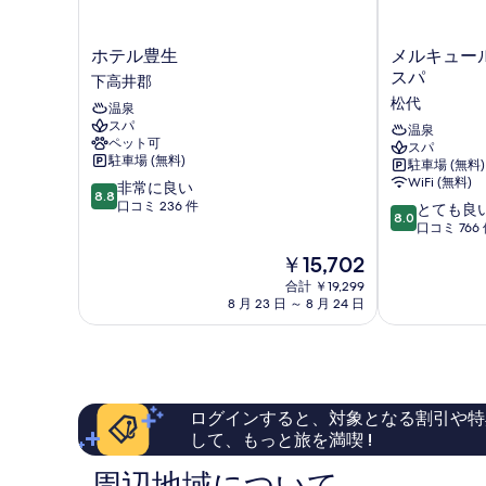
真
を
ホ
メ
ホテル豊生
メルキュー
表
テ
ル
スパ
下高井郡
示
ル
キ
松代
温泉
豊
ュ
す
スパ
生
ー
温泉
ペット可
る
スパ
下
ル
駐車場 (無料)
駐車場 (無料)
高
長
WiFi (無料)
10
非常に良い
井
野
8.8
段
口コミ 236 件
10
郡
松
とても良
8.0
階
段
代
口コミ 766
中
階
リ
現
￥15,702
8.8、
中
ゾ
在
非
8.0、
合計 ￥19,299
ー
の
常
8 月 23 日 ～ 8 月 24 日
と
ト
料
に
て
&
金
良
も
ス
は
い、
良
パ
￥15,702
口
い、
松
コ
口
代
ログインすると、対象となる割引や特
ミ
コ
して、もっと旅を満喫 !
236
ミ
件
766
件
件