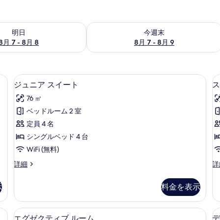
- 8月 8 の空室状況をチェック
今週末 8月 7 - 8月 9 の空室状況をチ
明日
今週末
8月 7 - 8月 8
8月 7 - 8月 9
セーフティボックス (室内)、WiFi (無料)、客室ごとに異なる装飾、ベッドシー
ジュニア スイート | リビング エリア
ジ
18
ジュニア スイート
ス
ュ
76 ㎡
ニ
ベッドルーム 2 室
ア
定員 4 名
ス
シングルベッド 4 台
イ
WiFi (無料)
ー
ジ
ス
詳細
詳
ト
ュ
ー
の
ニ
ペ
示
料金を表示
ア
リ
す
ス
ア
べ
イ
ル
iFi (無料)、客室ごとに異なる装飾、ベッドシーツ
セーフティボックス (室内)、WiFi 
エ
18
ー
ー
エグゼクティブ ルーム
デ