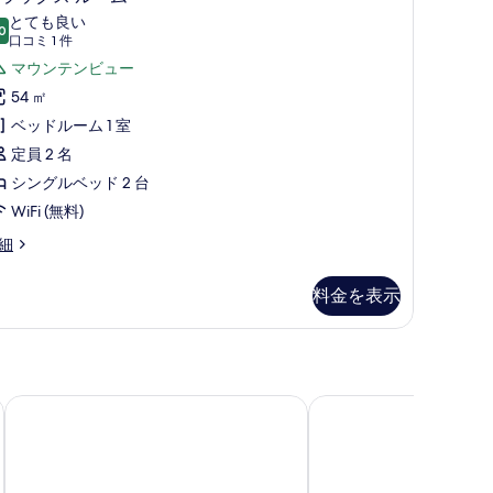
て
ラ
とても良い
の
0
10 点中 8.0
ッ
(口
口コミ 1 件
写
コ
ク
マウンテンビュー
真
ミ
ス
54 ㎡
を
1
ル
ベッドルーム 1 室
件)
表
ー
定員 2 名
示
ム
シングルベッド 2 台
す
の
WiFi (無料)
る
す
細
べ
料金を表示
て
の
写
真
ホテルルートイン Grand 中野小布施 - 信州中野駅前 -
熊の湯ホテル
を
表
示