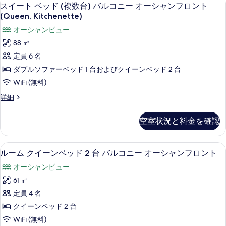
ス
の
の
17
ド
スイート ベッド (複数台) バルコニー オーシャンフロント
キ
を
詳
イ
(複
す
(Queen, Kitchenette)
細
数
ッ
表
ー
べ
オーシャンビュー
台)
チ
示
ト
て
簡
88 ㎡
ン
易
す
ベ
の
定員 6 名
キ
オ
る
ッ
写
ッ
ダブルソファーベッド 1 台およびクイーンベッド 2 台
ー
チ
ド
真
WiFi (無料)
ン
シ
(複
を
オ
ス
詳細
ャ
ー
数
表
イ
シ
ン
ー
台)
示
空室状況と料金を確認
ャ
ト
フ
バ
ン
す
ベ
フ
ロ
ッ
ル
る
高級寝具、セーフティボックス (室内
ル
ロ
20
ド
ルーム クイーンベッド 2 台 バルコニー オーシャンフロント
ン
コ
ン
ー
(複
ト
オーシャンビュー
ト
数
ニ
ム
(Veranda,
台)
(Veranda,
61 ㎡
ー
Queen)
ク
バ
Queen)
定員 4 名
の
オ
ル
イ
の
詳
コ
クイーンベッド 2 台
ー
ー
細
ニ
す
WiFi (無料)
シ
ー