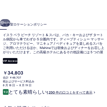
ビ
ー
前へ
次へ
チ
107+
概要
客室
ロケーション
ポリシー
リ
イスラ ベラ ビーチ リゾート & スパは、バカ・キーおよびザ タート
ゾ
ル病院から車でわずか 5 分圏内です。ディープティシュー マッサー
ジ、アロマテラピー、マニキュア / ペディキュアを楽しめるスパを
ー
ご利用いただけるほか、Mahinaでは朝食およびディナーをお召し上
ト
がりいただけます。この高級ホテルにあるその他設備には 5 つの屋
外プール、プールサイドバー、およびフィットネスセンターがあり
&
ます。旅行者はプールや親切なスタッフを評価しています。
VIP Access
ス
現
￥34,803
パ
ビーチの近く、サンラウンジャー、ビ
在
合計 ￥48,707
の
の
税およびサービス料込み
料
8 月 18 日 ～ 8 月 19 日
金
写
口
とても素晴らしい
9.2
1,230 件の口コミをすべて表示
は
10段階中9.2
コ
真
￥34,803
ミ
で
ギ
す