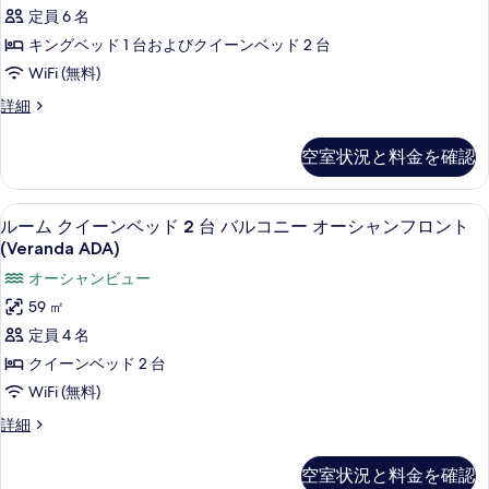
の
ロ
シ
ッ
す
定員 6 名
ャ
す
ン
ド
べ
ン
キングベッド 1 台およびクイーンベッド 2 台
べ
ト
フ
(複
て
WiFi (無料)
ロ
て
(Veranda,
数
の
ン
ル
詳細
2
の
ト
台)
ー
写
Queens
(Veranda,
写
ム
バ
真
空室状況と料金を確認
2
Primary/1
ベ
真
ル
Queens
を
ッ
King)
を
Primary/1
ド
コ
表
の
高級寝具、セーフティボックス (室内
ル
King)
13
(複
ルーム クイーンベッド 2 台 バルコニー オーシャンフロント
表
ニ
の
示
す
ー
数
(Veranda ADA)
示
詳
台)
ー
す
べ
ム
細
オーシャンビュー
バ
す
オ
る
て
ク
ル
59 ㎡
る
ー
コ
の
イ
定員 4 名
ニ
シ
写
ー
ー
クイーンベッド 2 台
ャ
オ
真
ン
WiFi (無料)
ー
ン
を
ベ
シ
ル
詳細
フ
表
ャ
ッ
ー
ン
ロ
ム
示
ド
空室状況と料金を確認
フ
ク