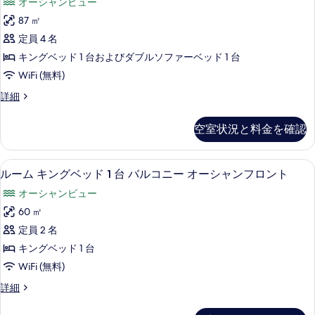
の
の
オーシャンビュー
台)
チ
詳
ト
簡
す
87 ㎡
細
ン
易
キ
べ
定員 4 名
キ
オ
ン
ッ
て
キングベッド 1 台およびダブルソファーベッド 1 台
ー
チ
グ
の
WiFi (無料)
ン
シ
ベ
オ
写
ス
詳細
ャ
ー
ッ
イ
真
シ
ン
ー
ド
空室状況と料金を確認
を
ャ
ト
フ
1
ン
キ
表
フ
ロ
台
ン
部屋からの景観
ル
示
ロ
18
グ
ルーム キングベッド 1 台 バルコニー オーシャンフロント
ン
ソ
ン
ー
ベ
す
ト
オーシャンビュー
ト
フ
ッ
ム
る
(Veranda,
ド
(Veranda,
60 ㎡
ァ
King)
キ
1
King)
定員 2 名
の
ー
台
ン
の
詳
ソ
キングベッド 1 台
ベ
グ
細
フ
す
WiFi (無料)
ッ
ァ
ベ
べ
ー
ド
ル
詳細
ッ
ベ
て
ー
付
ッ
ド
ム