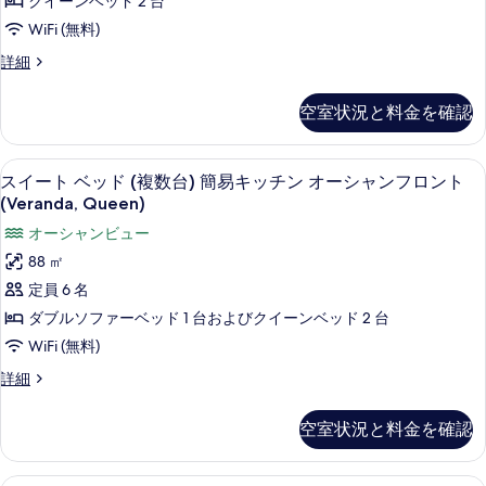
クイーンベッド 2 台
ー
ー
詳
の
ル
WiFi (無料)
オ
細
コ
ン
す
ニ
ー
ル
詳細
ベ
べ
ー
ー
シ
オ
ッ
ム
て
空室状況と料金を確認
ャ
ー
ク
ド
の
シ
イ
ン
2
ャ
ー
写
高級寝具、セーフティボックス (室内
ス
フ
ン
16
ン
台
スイート ベッド (複数台) 簡易キッチン オーシャンフロント
真
フ
イ
ベ
ロ
(Veranda, Queen)
オ
ロ
を
ッ
ー
ン
オーシャンビュー
ン
ー
ド
表
ト
ト
2
ト
88 ㎡
シ
示
(ADA)
台
ベ
(ADA)
定員 6 名
の
ャ
オ
す
ッ
の
詳
ー
ダブルソファーベッド 1 台およびクイーンベッド 2 台
ン
る
細
シ
ド
す
WiFi (無料)
フ
ャ
(複
べ
ン
ロ
ス
詳細
フ
数
て
イ
ン
ロ
ー
台)
の
空室状況と料金を確認
ン
ト
ト
簡
ト
写
ベ
(Veranda)
(Veranda)
ッ
易
真
高級寝具、セーフティボックス (室内