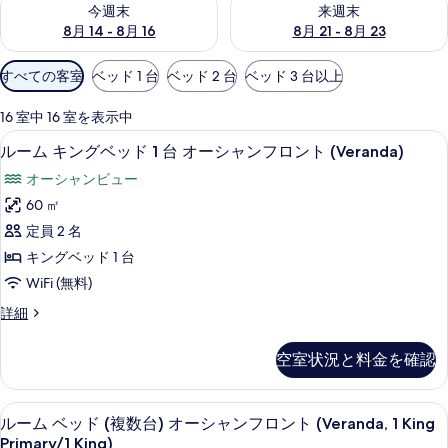
今週末
来週末
8月 14 - 8月 16
8月 21 - 8月 23
利
すべての客室
ベッド 1 台
ベッド 2 台
ベッド 3 台以上
用
可
16 室中 16 室を表示中
能
高級寝具、セーフティボックス (室内
ル
12
ルーム キングベッド 1 台 オーシャンフロント (Veranda)
な
ー
客
オーシャンビュー
ム
室
60 ㎡
キ
の
定員 2 名
ン
絞
キングベッド 1 台
り
グ
WiFi (無料)
込
ベ
み
ル
詳細
ッ
ー
条
ド
ム
件
空室状況と料金を確認
キ
1
ン
台
グ
高級寝具、セーフティボックス (室内
ル
14
ベ
オ
ルーム ベッド (複数台) オーシャンフロント (Veranda, 1 King
ー
ッ
Primary/1 King)