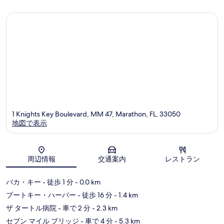
を
ー
ソ
コ
件
ト
ン・
ミ
の
表
Marathon
フ
口
示
ロ
コ
リ
す
ミ
ダ
る
キ
ー
ズ
Marath
1 Knights Key Boulevard, MM 47, Marathon, FL, 33050
地図で表示
地図
周辺情報
交通案内
レストラン
バカ・キー
- 徒歩 1 分
- 0.0 km
ブートキー・ハーバー
- 徒歩 16 分
- 1.4 km
ザ タートル病院
- 車で 2 分
- 2.3 km
セブン マイル ブリッジ
- 車で 4 分
- 5.3 km