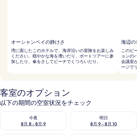
オーシャンベイの静けさ
海辺の
湾に面したこのホテルで、海岸沿いの冒険をお楽しみ
このビ
ください。穏やかな海を漕いだり、ボートツアーに参
ョンの
加したり、傘をさしてビーチでくつろいだり。
会議室
ージで
客室のオプション
以下の期間の空室状況をチェック
今夜 8月 8 - 8月 9 の空室状況をチェック
明日 8月 9 - 8月 10 の空室
今夜
明日
8月 8 - 8月 9
8月 9 - 8月 10
今週末 8月 14 - 8月 16 の空室状況をチェック
来週末 8月 21 - 8月 23 の