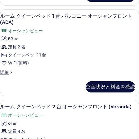
ン
す
2
ロ
イ
ン
ト
台
ー
る
部屋からの景観
ル
ト
15
ン
ルーム クイーンベッド 1 台 バルコニー オーシャンフロント
(2
バ
(2
ー
ベ
(ADA)
Queens
Queens
ル
ッ
ム
Primary/1
Primary/1
オーシャンビュー
ド
コ
King)
ク
2
King)
59 ㎡
の
ニ
台
イ
の
定員 2 名
詳
バ
ー
ー
細
す
ル
クイーンベッド 1 台
オ
コ
ン
べ
WiFi (無料)
ニ
ー
ベ
て
ー
ル
詳細
シ
オ
ッ
の
ー
ャ
ー
ム
ド
写
空室状況と料金を確認
シ
ク
ン
1
ャ
真
イ
フ
ン
台
ー
を
高級寝具、セーフティボックス (室内
ル
フ
16
ン
ロ
ルーム クイーンベッド 2 台 オーシャンフロント (Veranda)
バ
表
ロ
ー
ベ
ン
オーシャンビュー
ン
ル
ッ
示
ム
ト
ト
ド
61 ㎡
コ
す
(Veranda
ク
1
(Veranda
定員 4 名
ADA)
ニ
台
る
イ
ADA)
の
バ