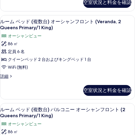
の
空室状況と料金を確認
き
ド
キ
1
写
付
ン
バ
台
き
グ
真
高級寝具、セーフティボックス (室内
ル
ル
バ
14
ベ
バ
ルーム ベッド (複数台) オーシャンフロント (Veranda, 2
を
ル
ー
ッ
コ
Queens Primary/1 King)
ル
コ
ド
表
ム
ニ
オーシャンビュー
ニ
コ
1
示
ベ
ー
台
ー
86 ㎡
ニ
オ
バ
す
ッ
オ
定員 6 名
ー
ー
ル
る
ド
シ
ー
コ
クイーンベッド 2 台およびキングベッド 1 台
オ
ャ
ニ
(複
シ
WiFi (無料)
ー
ン
ー
数
ャ
フ
オ
シ
ル
詳細
ロ
ー
台)
ー
ン
ャ
ン
シ
ム
オ
フ
空室状況と料金を確認
ト
ャ
ン
ベ
(King,
ー
ン
ロ
ッ
フ
Kitchenette)
フ
ド
シ
ン
高級寝具、セーフティボックス (室内
ル
の
ロ
ロ
17
(複
ルーム ベッド (複数台) バルコニー オーシャンフロント (2
ャ
詳
ン
ト
ー
数
ン
Queens Primary/1 King)
細
ト
台)
ン
(King,
ム
ト
の
オーシャンビュー
オ
フ
Kitchenette)
詳
ベ
ー
の
86 ㎡
細