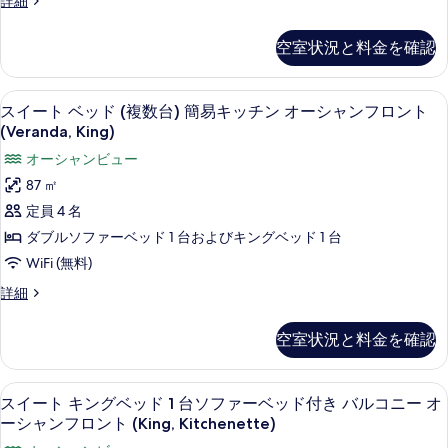
詳細
1
ト
台)
示
ー
King
(Veranda,
ム
バ
す
空室状況と料金を確認
1
Primary/1
ベ
ル
King
る
ッ
King)
Primary/1
ド
コ
の
高級寝具、セーフティボックス (室内
ス
King)
17
(複
スイート ベッド (複数台) 簡易キッチン オーシャンフロント
ニ
の
す
イ
数
(Veranda, King)
詳
台)
ー
べ
ー
細
オーシャンビュー
バ
オ
て
ト
ル
87 ㎡
ー
コ
の
ベ
定員 4 名
ニ
シ
写
ッ
ー
ダブルソファーベッド 1 台およびキングベッド 1 台
ャ
オ
真
ド
WiFi (無料)
ー
ン
を
(複
シ
ス
詳細
フ
表
ャ
数
イ
ン
ロ
ー
示
台)
空室状況と料金を確認
フ
ト
ン
す
簡
ロ
ベ
ン
ト
ッ
る
易
部屋からの景観
ス
ト
20
ド
スイート キングベッド 1 台ソファーベッド付き バルコニー オ
(Two
キ
(Two
イ
(複
ーシャンフロント (King, Kitchenette)
Kings)
Kings)
数
ッ
ー