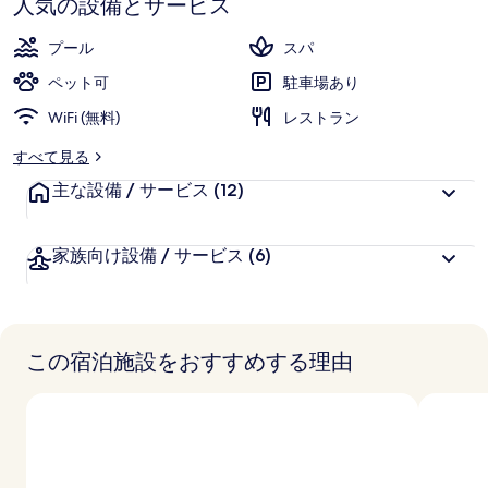
人気の設備とサービス
ャ
プール
スパ
ラ
ペット可
駐車場あり
リ
WiFi (無料)
レストラン
ー
すべて見る
主な設備 / サービス
(12)
家族向け設備 / サービス
(6)
この宿泊施設をおすすめする理由