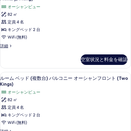
ー
ド
ム
オーシャンビュー
シ
1
ベ
台
82 ㎡
ャ
オ
ッ
定員 4 名
ン
ー
ド
シ
キングベッド 2 台
フ
ャ
(複
WiFi (無料)
ロ
ン
数
フ
ン
ル
詳細
ロ
台)
ー
ト
ン
ム
オ
空室状況と料金を確認
ト
(Veranda)
ベ
ー
(Veranda)
ッ
の
の
ド
シ
部屋からの景観
ル
す
詳
17
(複
ルーム ベッド (複数台) バルコニー オーシャンフロント (Two
ャ
細
ー
数
べ
Kings)
台)
ン
ム
て
オーシャンビュー
オ
フ
ベ
の
ー
82 ㎡
ロ
シ
ッ
写
定員 4 名
ャ
ン
ド
真
ン
キングベッド 2 台
ト
フ
(複
を
WiFi (無料)
ロ
(Veranda,
数
表
ン
ル