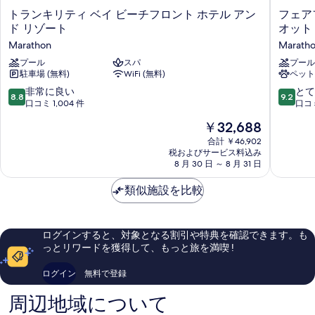
(Veranda,
ン
ン
ト
フ
トランキリティ ベイ ビーチフロント ホテル アン
フェア
フ
ト
1
ト
ラ
ェ
ド リゾート
オット
(1
(Veranda,
ロ
King
ン
ア
King
1
Marathon
Marath
キ
フ
Primary/1
ン
Primary/1
King
リ
プール
スパ
ィ
プール
Queen
Queen
ト
Primary/1
駐車場 (無料)
WiFi (無料)
ペット
テ
ー
Pullout
Queen
Sofa)
(1
ィ
ル
10
10
非常に良い
とて
Sofa)
Sofa)
8.8
9.2
の
ベ
ド・
段
段
King
口コミ 1,004 件
口コミ
の
の
イ
イ
階
階
詳
す
Primary/1
詳
現
￥32,688
ビ
ン
中
中
細
細
Queen
べ
在
ー
&
8.8、
9.2、
合計 ￥46,902
の
チ
ス
Pullout
税およびサービス料込み
非
と
て
料
フ
8 月 30 日 ～ 8 月 31 日
イ
常
て
Sofa)
の
金
ロ
ー
に
も
の
は
ン
類似施設を比較
ツ・
写
良
素
￥32,688
ト
バ
す
い、
晴
真
ホ
イ・
口
ら
べ
テ
マ
を
コ
し
ログインすると、対象となる割引や特典を確認できます。も
て
ル
リ
ミ
い、
表
っとリワードを獲得して、もっと旅を満喫 !
ア
オ
1,004
口
の
示
ン
ッ
件
コ
ログイン
無料で登録
写
ド
ト・
件
ミ
す
リ
マ
の
1,207
真
周辺地域について
る
ゾ
ラ
口
件