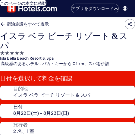
このページの本文に移動
アプリをダウンロード
宿泊施設をすべて表示
イスラ ベラ ビーチ リゾート & ス
パ
5.0
Isla Bella Beach Resort & Spa
つ
高級感のあるホテル - バカ・キーから 0.1 km、スパを併設
星
宿
日付を選択して料金を確認
泊
施
目的地
設
日付
旅行者