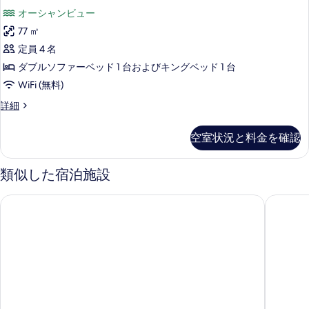
フ
ッ
示
ー
ン
ト
オーシャンビュー
ド
ァ
す
の
ト
1
ト
77 ㎡
詳
ー
台
る
ベ
の
定員 4 名
細
ソ
ベ
ッ
す
フ
ダブルソファーベッド 1 台およびキングベッド 1 台
ッ
ァ
ド
べ
WiFi (無料)
ー
ド
(複
て
ベ
ス
詳細
付
ッ
数
イ
の
き
ド
ー
台)
写
空室状況と料金を確認
付
ト
バ
オ
き
真
ベ
ル
バ
ッ
ー
類似した宿泊施設
を
ル
ド
コ
シ
コ
表
(複
ニ
トランキリティ ベイ ビーチフロント ホテル アンド リゾート
フェアフ
ニ
数
ャ
示
ー
ー
台)
ン
す
オ
オ
オ
ー
フ
ー
る
シ
ー
シ
ロ
ャ
ャ
シ
ン
ン
ン
ャ
フ
フ
ト
ロ
ロ
ン