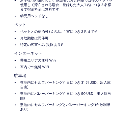
お子様 (18 歳以下) が、保護者の方と同室で既存のベッドを
使用して滞在される場合、登録した大人 1 名につき 3 名様
まで宿泊料金は無料です
幼児用ベッドなし
ペット
ペットとの宿泊可 (犬のみ、1 室につき 2 匹まで)*
介助動物は同伴可
特定の客室のみ (制限あり)*
インターネット
共用エリアの無料 WiFi
室内での無料 WiFi
駐車場
敷地内にセルフパーキング (1 日につき 31.51 USD、出入庫
自由)
敷地内にバレーパーキング (1 日につき 50 USD、出入庫自
由)
敷地内にセルフパーキングとバレーパーキング (台数制限
あり)