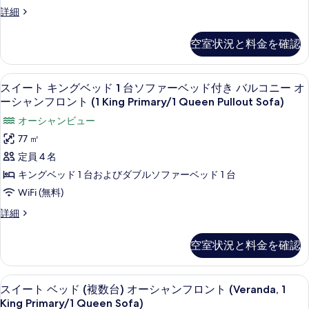
ン
べ
オ
ル
詳細
ャ
ベ
ー
て
ー
ン
シ
ッ
ム
の
空室状況と料金を確認
ャ
ク
フ
ド
写
ン
イ
ロ
2
フ
ー
真
高級寝具、セーフティボックス (室内
ス
ロ
ン
9
ン
台
スイート キングベッド 1 台ソファーベッド付き バルコニー オ
を
ン
イ
ベ
ーシャンフロント (1 King Primary/1 Queen Pullout Sofa)
ト
バ
ト
ッ
表
ー
(Queen,
オーシャンビュー
(Queen,
ル
ド
示
ト
Kitchenette)
2
Kitchenette)
77 ㎡
コ
の
台
す
キ
の
定員 4 名
詳
ニ
バ
る
ン
す
細
ル
キングベッド 1 台およびダブルソファーベッド 1 台
ー
コ
グ
べ
WiFi (無料)
オ
ニ
ベ
て
ー
ー
ス
詳細
オ
ッ
の
イ
シ
ー
ー
ド
写
空室状況と料金を確認
シ
ャ
ト
1
ャ
真
キ
ン
ン
台
ン
を
高級寝具、セーフティボックス (室内
ス
フ
フ
11
グ
スイート ベッド (複数台) オーシャンフロント (Veranda, 1
ソ
表
ロ
イ
ベ
ロ
King Primary/1 Queen Sofa)
ン