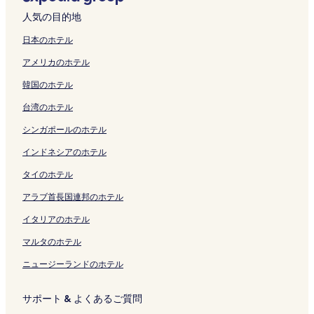
ジ
く
ー
a
リ
&
開
a
開
開
の
l
ペ
l
h
t
s
e
c
n
を
リ
ジ
b
ン
S
く
y
く
く
ペ
の
ー
の
i
e
h
s
e
の
人気の目的地
開
ン
を
a
ク
p
リ
a
リ
リ
ー
ペ
ジ
ペ
の
r
i
s
H
ペ
く
ク
開
s
a
ン
b
ン
ン
ジ
ー
を
ー
ペ
の
k
H
o
ー
日本のホテル
リ
く
h
の
ク
a
ク
ク
を
ジ
開
ジ
ー
ペ
i
o
t
ジ
アメリカのホテル
ン
リ
i
ペ
s
開
を
く
を
ジ
ー
g
t
e
を
ク
ン
の
ー
h
く
開
リ
開
を
ジ
a
e
l
開
韓国のホテル
ク
ペ
ジ
i
リ
く
ン
く
開
を
w
l
の
く
ー
を
の
ン
リ
ク
リ
く
開
a
B
ペ
リ
台湾のホテル
ジ
開
ペ
ク
ン
ン
リ
く
の
e
ー
ン
を
く
ー
ク
ク
ン
リ
ペ
k
ジ
ク
シンガポールのホテル
開
リ
ジ
ク
ン
ー
k
を
く
ン
を
ク
ジ
a
開
インドネシアのホテル
リ
ク
開
を
n
く
タイのホテル
ン
く
開
の
リ
ク
リ
く
ペ
ン
アラブ首長国連邦のホテル
ン
リ
ー
ク
ク
ン
ジ
イタリアのホテル
ク
を
開
マルタのホテル
く
ニュージーランドのホテル
リ
ン
ク
サポート & よくあるご質問