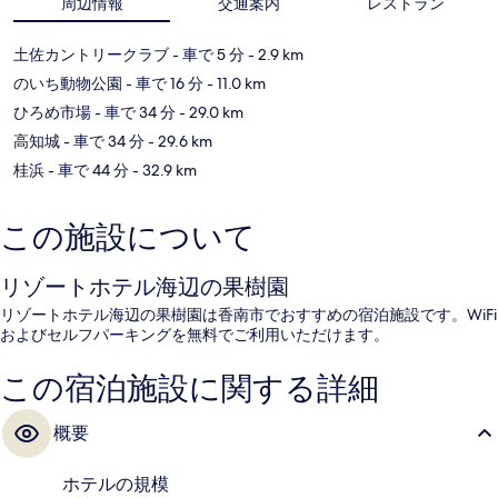
周辺情報
交通案内
レストラン
土佐カントリークラブ
- 車で 5 分
- 2.9 km
のいち動物公園
- 車で 16 分
- 11.0 km
ひろめ市場
- 車で 34 分
- 29.0 km
高知城
- 車で 34 分
- 29.6 km
桂浜
- 車で 44 分
- 32.9 km
この施設について
リゾートホテル海辺の果樹園
リゾートホテル海辺の果樹園は香南市でおすすめの宿泊施設です。WiFi
およびセルフパーキングを無料でご利用いただけます。
この宿泊施設に関する詳細
概要
ホテルの規模