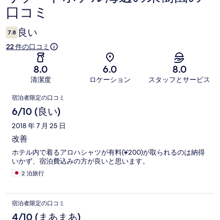
口コミ
コ
ミ
良い
7.8
22 件の口コミ
8.0
6.0
8.0
清潔度
ロケーション
スタッフとサービス
口
宿泊者限定の口コミ
コ
6/10 (良い)
ミ
2018 年 7 月 25 日
改善
ホテル内で着るアロハシャツが有料(¥200)が取られるのは納得
いかず、宿泊費込みの方が良いと思います。
2 泊旅行
宿泊者限定の口コミ
4/10 (まあまあ)