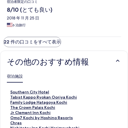
宿泊者限定の口コミ
8/10 (とても良い)
2018 年 11 月 25 日
6 泊旅行
22 件の口コミをすべて表示
その他のおすすめ情報
宿泊施設
S
Southern City Hotel
o
T
Tabist Kappo Ryokan Ooriya Kochi
u
a
F
Family Lodge Hatagoya Kochi
t
b
a
T
The Crown Palais Kochi
h
i
m
h
J
Jr Clement Inn Kochi
e
s
i
e
r
O
Omo7 Kochi by Hoshino Resorts
r
t
l
C
C
m
C
Chres
n
K
y
r
l
o
h
N