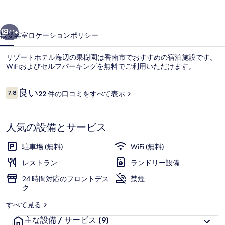
ル
前へ
次へ
海
41+
概要
客室
ロケーション
ポリシー
辺
リゾートホテル海辺の果樹園は香南市でおすすめの宿泊施設です。
の
WiFiおよびセルフパーキングを無料でご利用いただけます。
果
口
良い
樹
7.8
22 件の口コミをすべて表示
10段階中7.8
コ
園
ミ
の
人気の設備とサービス
屋外スパ浴槽
写
駐車場 (無料)
WiFi (無料)
真
レストラン
ランドリー設備
ギ
24 時間対応のフロントデス
禁煙
ク
ャ
すべて見る
ラ
主な設備 / サービス
(9)
リ