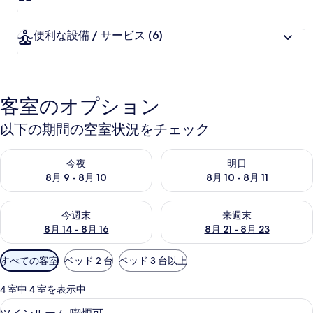
ー
便利な設備 / サービス
(6)
客室のオプション
以下の期間の空室状況をチェック
今夜 8月 9 - 8月 10 の空室状況をチェック
明日 8月 10 - 8月 11 の空
今夜
明日
8月 9 - 8月 10
8月 10 - 8月 11
今週末 8月 14 - 8月 16 の空室状況をチェック
来週末 8月 21 - 8月 23 の
今週末
来週末
8月 14 - 8月 16
8月 21 - 8月 23
利
すべての客室
ベッド 2 台
ベッド 3 台以上
用
可
4 室中 4 室を表示中
能
WiFi (無料)
ツ
4