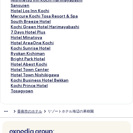
Nishitetsu Inn Kochi Harimayabashi
C
a
L
o
e
7
r
i
S
Sansuien
i
p
o
w
m
K
e
s
a
H
Hotel Los Inn Kochi
t
p
d
n
e
o
s
h
n
o
M
Mercure Kochi Tosa Resort & Spa
y
o
g
P
n
c
の
i
s
t
e
S
South Breeze Hotel
H
R
e
a
t
h
ペ
t
u
e
r
o
K
Kochi Green Hotel Harimayabashi
o
y
H
l
I
i
ー
e
i
l
c
u
o
7
7 Days Hotel Plus
t
o
a
a
n
b
ジ
t
e
L
u
t
c
D
H
Hotel Minatoya
e
k
t
i
n
y
を
s
n
o
r
h
h
a
o
H
Hotel AreaOne Kochi
l
a
a
s
K
H
開
u
の
s
e
B
i
y
t
o
K
Kochi Sunrise Hotel
の
n
g
K
o
o
く
I
ペ
I
K
r
G
s
e
t
o
R
Ryokan Kichiman
ペ
O
o
o
c
s
リ
n
ー
n
o
e
r
H
l
e
c
y
B
Bright Park Hotel
ー
o
y
c
h
h
ン
n
ジ
n
c
e
e
o
M
l
h
o
r
H
Hotel Abest Kochi
ジ
r
a
h
i
i
ク
K
を
K
h
z
e
t
i
A
i
k
i
o
H
Hotel Town Center
を
i
K
i
の
n
o
開
o
i
e
n
e
n
r
S
a
g
t
o
H
Hotel Town Nishikigawa
開
y
o
の
ペ
o
c
く
c
T
H
H
l
a
e
u
n
h
e
t
o
K
Kochi Business Hotel Bekkan
く
a
c
ペ
ー
R
h
リ
h
o
o
o
P
t
a
n
K
t
l
e
t
o
K
Kochi Prince Hotel
リ
K
h
ー
ジ
e
i
ン
i
s
t
t
l
o
O
r
i
P
A
l
e
c
o
T
Tosagyoen
ン
o
i
ジ
を
s
H
ク
の
a
e
e
u
y
n
i
c
a
b
T
l
h
c
o
ク
c
の
を
開
o
a
ペ
R
l
l
s
a
e
s
h
r
e
o
T
i
h
s
h
ペ
開
く
r
r
ー
e
の
H
の
の
K
e
i
k
s
w
o
B
i
a
香南市のホテル
リゾートホテル海辺の果樹園
i
ー
く
リ
t
i
ジ
s
ペ
a
ペ
ペ
o
H
m
H
t
n
w
u
P
g
の
ジ
リ
ン
s
m
を
o
ー
r
ー
ー
c
o
a
o
K
C
n
s
r
y
ペ
を
ン
ク
の
a
開
r
ジ
i
ジ
ジ
h
t
n
t
o
e
N
i
i
o
ー
開
ク
ペ
y
く
t
を
m
を
を
i
e
の
e
c
n
i
n
n
e