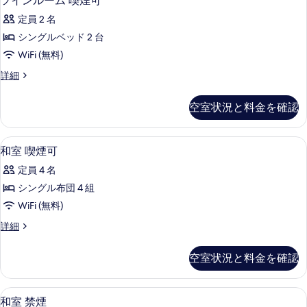
ツインルーム 喫煙可
な
イ
客
定員 2 名
ン
室
シングルベッド 2 台
ル
の
WiFi (無料)
ー
絞
ツ
詳細
り
ム
イ
込
喫
ン
空室状況と料金を確認
み
ル
煙
条
ー
可
ム
件
WiFi (無料)
和
4
喫
和室 喫煙可
の
室
煙
す
定員 4 名
可
喫
の
べ
シングル布団 4 組
煙
詳
て
WiFi (無料)
細
可
の
和
詳細
の
室
写
す
喫
空室状況と料金を確認
真
煙
べ
可
を
て
の
WiFi (無料)
和
表
4
詳
和室 禁煙
の