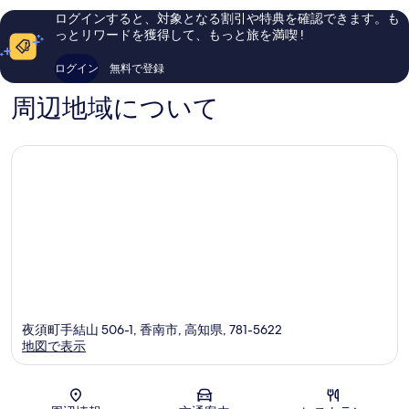
口
口
ログインすると、対象となる割引や特典を確認できます。も
コ
コ
っとリワードを獲得して、もっと旅を満喫 !
ミ
ミ
69
1,002
ログイン
無料で登録
件
件
件
件
周辺地域について
の
の
口
口
コ
コ
ミ
ミ
夜須町手結山 506-1, 香南市, 高知県, 781-5622
地図で表示
地図