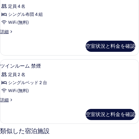
室
細
示
写
定員 4 名
禁
す
真
シングル布団 4 組
煙
る
を
WiFi (無料)
の
表
和
詳細
す
室
示
べ
禁
空室状況と料金を確認
す
煙
て
の
る
の
詳
WiFi (無料)
ツ
4
細
ツインルーム 禁煙
写
イ
真
定員 2 名
ン
を
シングルベッド 2 台
ル
表
WiFi (無料)
ー
示
ツ
詳細
ム
イ
す
禁
ン
空室状況と料金を確認
る
ル
煙
ー
の
ム
類似した宿泊施設
禁
す
煙