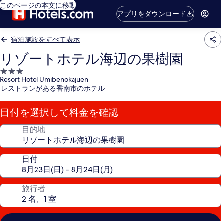
このページの本文に移動
アプリをダウンロード
宿泊施設をすべて表示
リゾートホテル海辺の果樹園
3.0
Resort Hotel Umibenokajuen
つ
レストランがある香南市のホテル
星
宿
日付を選択して料金を確認
泊
施
目的地
設
日付
旅行者