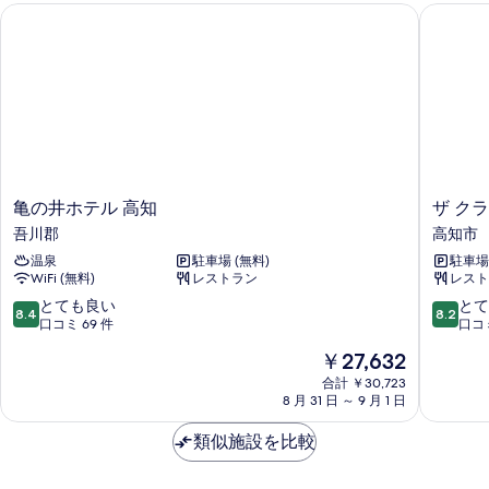
亀の井ホテル 高知
ザ クラ
べ
の
詳
て
細
の
写
真
を
表
亀
ザ
亀の井ホテル 高知
ザ ク
示
の
ク
吾川郡
高知市
す
井
ラ
温泉
駐車場 (無料)
駐車場
ホ
ウ
る
WiFi (無料)
レストラン
レスト
テ
ン
ル
パ
10
10
とても良い
とて
8.4
8.2
高
レ
段
段
口コミ 69 件
口コミ
知
ス
階
階
現
￥27,632
吾
高
中
中
在
川
知
8.4、
8.2、
合計 ￥30,723
の
郡
8 月 31 日 ～ 9 月 1 日
高
と
と
料
知
て
て
金
類似施設を比較
市
も
も
は
良
良
￥27,632
い、
い、