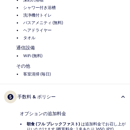
深めの浴槽
シャワー付き浴槽
洗浄機付トイレ
バスアメニティ (無料)
ヘアドライヤー
タオル
通信設備
WiFi (無料)
その他
客室清掃 (毎日)
手数料 & ポリシー
オプションの追加料金
朝食 (フル ブレックファスト)
は追加料金でお召し上が
りいただけます (概算料金 : 1 名あたり 1650 JPY)