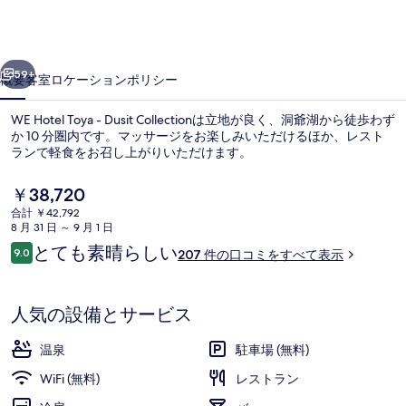
Collection
の
写
前へ
次へ
59+
概要
客室
ロケーション
ポリシー
真
ギ
WE Hotel Toya - Dusit Collectionは立地が良く、洞爺湖から徒歩わず
か 10 分圏内です。マッサージをお楽しみいただけるほか、レスト
ャ
ランで軽食をお召し上がりいただけます。
ラ
現
￥38,720
リ
在
合計 ￥42,792
の
ー
8 月 31 日 ～ 9 月 1 日
料
口
とても素晴らしい
9.0
207 件の口コミをすべて表示
金
10段階中9.0
コ
大浴場
は
ミ
￥38,720
で
人気の設備とサービス
す
温泉
駐車場 (無料)
WiFi (無料)
レストラン