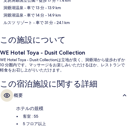
支笏洞爺国立公園
- 徒歩 17 分
- 1.4 km
洞爺湖温泉
- 車で 13 分
- 13.9 km
洞爺湖温泉
- 車で 14 分
- 14.9 km
ルスツ リゾート
- 車で 31 分
- 24.1 km
この施設について
WE Hotel Toya - Dusit Collection
WE Hotel Toya - Dusit Collectionは立地が良く、洞爺湖から徒歩わずか
10 分圏内です。マッサージをお楽しみいただけるほか、レストランで
軽食をお召し上がりいただけます。
この宿泊施設に関する詳細
概要
ホテルの規模
客室 : 55
5 フロア以上