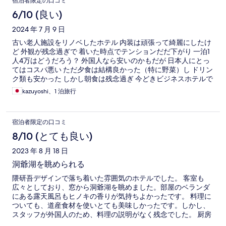
宿泊者限定の口コミ
6/10 (良い)
2024 年 7 月 9 日
古い老人施設をリノベしたホテル 内装は頑張って綺麗にしたけ
ど 外観が残念過ぎで 着いた時点でテンションだだ下がり 一泊1
人4万はどうだろう？ 外国人なら安いのかもだが 日本人にとっ
てはコスパ悪い ただ夕食は結構良かった（特に野菜）し ドリン
ク類も安かった しかし朝食は残念過ぎ 今どきビジネスホテルで
も 余程良い物が出る
kazuyoshi、1 泊旅行
宿泊者限定の口コミ
8/10 (とても良い)
2023 年 8 月 18 日
洞爺湖を眺められる
隈研吾デザインで落ち着いた雰囲気のホテルでした。 客室も
広々としており、窓から洞爺湖を眺めました。部屋のベランダ
にある露天風呂もヒノキの香りが気持ちよかったです。 料理に
ついても、道産食材を使いとても美味しかったです。しかし、
スタッフが外国人のため、料理の説明がなく残念でした。 厨房
の慌ただしさが音で少々聞こえてしまうので、ラグジュアリー