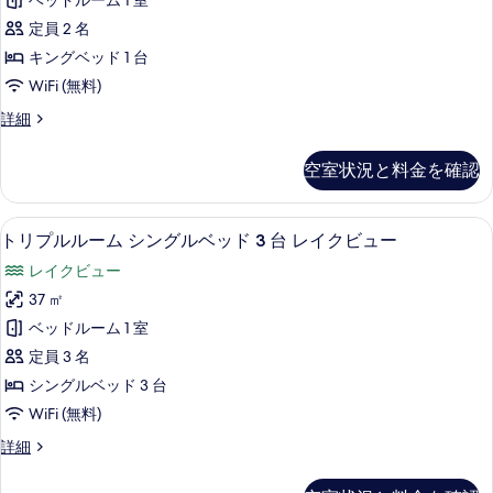
て
ベッドルーム 1 室
ー
ー
の
の
定員 2 名
ム
詳
写
キングベッド 1 台
細
キ
真
WiFi (無料)
ン
を
ダ
詳細
グ
ブ
表
ベ
ル
空室状況と料金を確認
示
ル
ッ
ー
す
ド
ム
トリプルルーム シングルベッド 3 台
ト
る
8
キ
トリプルルーム シングルベッド 3 台 レイクビュー
1
リ
ン
台
レイクビュー
グ
プ
レ
ベ
37 ㎡
ル
ッ
イ
ベッドルーム 1 室
ド
ル
ク
1
定員 3 名
ー
台
ビ
シングルベッド 3 台
レ
ム
ュ
WiFi (無料)
イ
シ
ク
ー
ト
詳細
ビ
ン
リ
の
ュ
グ
プ