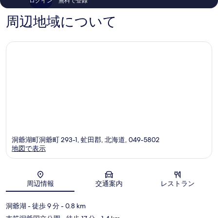
ログイン
無料で登録
IHG
コ
件
虻
ミ
件
周辺地域について
田
499
の
郡
件
口
件
コ
の
ミ
口
コ
ミ
洞爺湖町洞爺町 293-1, 虻田郡, 北海道, 049-5802
地図で表示
地図
周辺情報
交通案内
レストラン
洞爺湖
- 徒歩 9 分
- 0.8 km