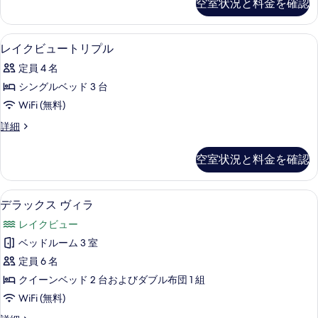
ー
す
空室状況と料金を確認
ル
ル
の
べ
ル
詳
ベ
ー
て
細
高級寝具、羽毛の掛け布団、ピロートッ
レ
1
ム
レイクビュートリプル
ッ
の
イ
シ
ド
定員 4 名
ン
写
ク
グ
3
シングルベッド 3 台
真
ビ
ル
台
WiFi (無料)
ベ
を
ュ
レ
ッ
レ
詳細
表
ー
ド
イ
イ
3
示
ト
ク
ク
空室状況と料金を確認
台
ビ
す
リ
レ
ビ
ュ
る
イ
プ
ー
ュ
デラックス ヴィラ | 高級寝具、羽毛
デ
ク
1
ト
デラックス ヴィラ
ル
ビ
ー
ラ
リ
の
レイクビュー
ュ
プ
の
ッ
ー
ル
す
ベッドルーム 3 室
す
の
ク
の
べ
定員 6 名
詳
詳
べ
ス
細
細
て
クイーンベッド 2 台およびダブル布団 1 組
て
ヴ
の
WiFi (無料)
の
ィ