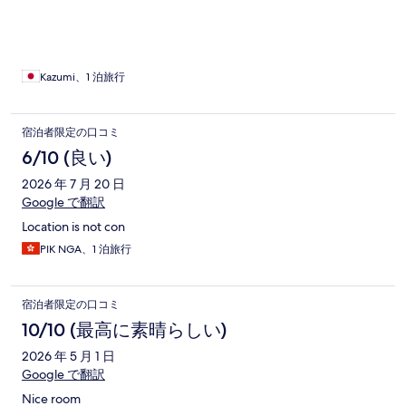
ホテルにしては、落ち着きが足りないと思います。 朝食もプレ
ートとビュッフェの兼用タイプでしたが、説明が足りなく、ビ
ュッフェを十分に堪能できませんでした。 また、ホテル全体の
雰囲気はとても素晴らしいですが、デザイン性にこだわってい
るためか時々使い勝手が悪い点もありました。 大浴場のシャワ
Kazumi、1 泊旅行
ーの水圧が弱い 大浴場の着替え場所に扇風機がなく、暑かった
宿泊者限定の口コミ
6/10 (良い)
2026 年 7 月 20 日
Google で翻訳
Location is not con
PIK NGA、1 泊旅行
宿泊者限定の口コミ
10/10 (最高に素晴らしい)
2026 年 5 月 1 日
Google で翻訳
Nice room