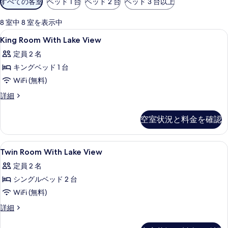
すべての客室
ベッド 1 台
ベッド 2 台
ベッド 3 台以上
用
可
8 室中 8 室を表示中
能
King
高級寝具、羽毛の掛け布団、ピロートッ
10
King Room With Lake View
な
Room
客
定員 2 名
With
室
キングベッド 1 台
Lake
の
View
WiFi (無料)
絞
の
King
詳細
り
Room
す
込
With
べ
空室状況と料金を確認
み
Lake
条
て
View
の
件
の
Twin
高級寝具、羽毛の掛け布団、ピロートッ
9
詳
Twin Room With Lake View
Room
写
細
定員 2 名
With
真
シングルベッド 2 台
Lake
を
View
WiFi (無料)
表
の
Twin
詳細
示
Room
す
す
With