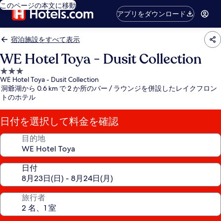
このページの本文に移動
アプリをダウンロード
宿泊施設をすべて表示
WE Hotel Toya - Dusit Collection
3.0
WE Hotel Toya - Dusit Collection
つ
洞爺湖から 0.6 km で 2 か所のバー / ラウンジを併設したレイクフロン
星
トのホテル
宿
泊
日付を選択して料金を確認
施
設
目的地
日付
旅行者