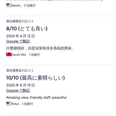
close to being one of my best hotel experiences.
Naomi、3 泊旅行
宿泊者限定の口コミ
8/10 (とても良い)
2026 年 4 月 12 日
Google で翻訳
什麼都很好，但是浴室有排水系統的異味。
David Wei、1 泊旅行
宿泊者限定の口コミ
10/10 (最高に素晴らしい)
2025 年 8 月 19 日
Google で翻訳
Amazing view, friendly staff, peaceful
Petur、1 泊旅行