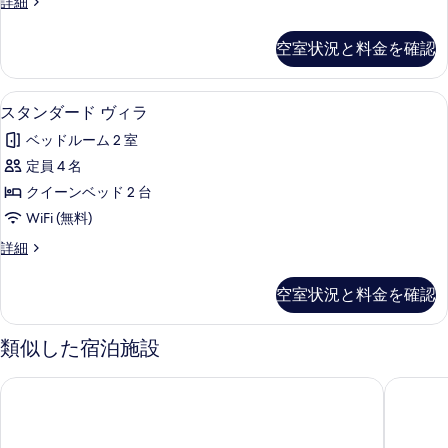
写
デ
詳細
写
ラ
ラ
真
真
の
ッ
空室状況と料金を確認
を
ク
を
す
ス
表
表
べ
ヴ
スタンダード ヴィラ | 高級寝具、羽
ス
示
1
ィ
スタンダード ヴィラ
示
て
タ
ラ
す
す
の
ベッドルーム 2 室
の
ン
る
詳
る
写
定員 4 名
ダ
細
真
クイーンベッド 2 台
ー
を
WiFi (無料)
ド
表
ス
詳細
ヴ
タ
示
ィ
ン
空室状況と料金を確認
す
ダ
ラ
ー
る
の
ド
類似した宿泊施設
ヴ
す
ィ
緑の風リゾート きたゆざわ
ザ・ウィ
べ
ラ
の
て
詳
の
細