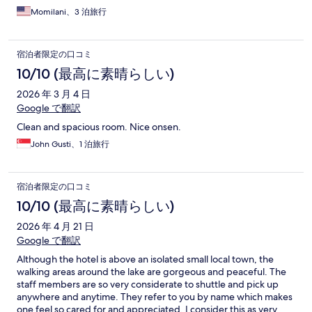
Momilani、3 泊旅行
宿泊者限定の口コミ
10/10 (最高に素晴らしい)
2026 年 3 月 4 日
Google で翻訳
Clean and spacious room. Nice onsen.
John Gusti、1 泊旅行
宿泊者限定の口コミ
10/10 (最高に素晴らしい)
2026 年 4 月 21 日
Google で翻訳
Although the hotel is above an isolated small local town, the
walking areas around the lake are gorgeous and peaceful. The
staff members are so very considerate to shuttle and pick up
anywhere and anytime. They refer to you by name which makes
one feel so cared for and appreciated. I consider this as very