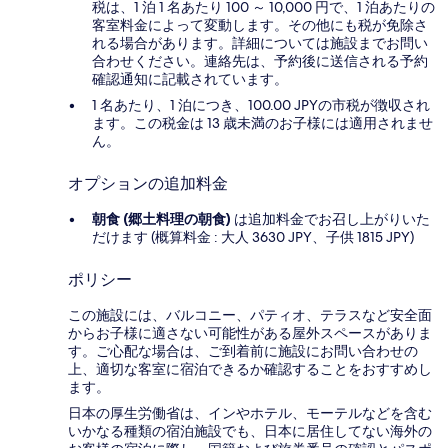
税は、1 泊 1 名あたり 100 ～ 10,000 円で、1 泊あたりの
客室料金によって変動します。その他にも税が免除さ
れる場合があります。詳細については施設までお問い
合わせください。連絡先は、予約後に送信される予約
確認通知に記載されています。
1 名あたり、1 泊につき、100.00 JPYの市税が徴収され
ます。この税金は 13 歳未満のお子様には適用されませ
ん。
オプションの追加料金
朝食 (郷土料理の朝食)
は追加料金でお召し上がりいた
だけます (概算料金 : 大人 3630 JPY、子供 1815 JPY)
ポリシー
この施設には、バルコニー、パティオ、テラスなど安全面
からお子様に適さない可能性がある屋外スペースがありま
す。ご心配な場合は、ご到着前に施設にお問い合わせの
上、適切な客室に宿泊できるか確認することをおすすめし
ます。
日本の厚生労働省は、インやホテル、モーテルなどを含む
いかなる種類の宿泊施設でも、日本に​居住してない海外の