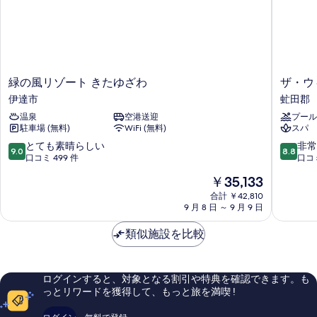
写
真
を
表
緑
ザ・
緑の風リゾート きたゆざわ
ザ・ウ
示
の
ウ
伊達市
虻田郡
す
風
ィ
温泉
空港送迎
プール
リ
ン
る
駐車場 (無料)
WiFi (無料)
スパ
ゾ
ザ
ー
ー
10
10
とても素晴らしい
非常
9.0
8.8
ト
ホ
段
段
口コミ 499 件
口コミ
き
テ
階
階
現
￥35,133
た
ル
中
中
在
ゆ
洞
9.0、
8.8、
合計 ￥42,810
の
ざ
9 月 8 日 ～ 9 月 9 日
爺
と
非
料
わ
リ
て
常
金
伊
類似施設を比較
ゾ
も
に
は
達
ー
素
良
￥35,133
市
ト
晴
い、
&
ら
口
ログインすると、対象となる割引や特典を確認できます。も
ス
し
コ
っとリワードを獲得して、もっと旅を満喫 !
パ
い、
ミ
by
口
724