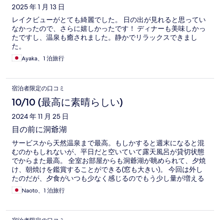
ミ
2025 年 1 月 13 日
レイクビューがとても綺麗でした。 日の出が見れると思ってい
なかったので、さらに嬉しかったです！ ディナーも美味しかっ
たですし、温泉も癒されました。静かでリラックスできまし
た。
Ayaka、1 泊旅行
宿泊者限定の口コミ
10/10 (最高に素晴らしい)
2024 年 11 月 25 日
目の前に洞爺湖
サービスから天然温泉まで最高。もしかすると週末になると混
むのかもしれないが、平日だと空いていて露天風呂が貸切状態
でからまた最高。 全室お部屋からも洞爺湖が眺められて、夕焼
け、朝焼けを鑑賞することができる(窓も大きい)。 今回は外し
たのだが、夕食がいつも少なく感じるのでもう少し量が増える
といいなと感じている。
Naoto、1 泊旅行