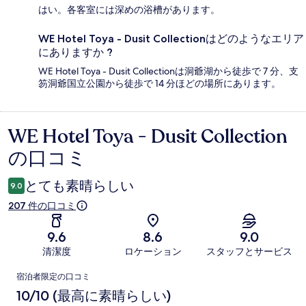
はい。各客室には深めの浴槽があります。
WE Hotel Toya - Dusit Collectionはどのようなエリア
にありますか ?
WE Hotel Toya - Dusit Collectionは洞爺湖から徒歩で 7 分、支
笏洞爺国立公園から徒歩で 14 分ほどの場所にあります。
WE Hotel Toya - Dusit Collection
口
の口コミ
コ
ミ
とても素晴らしい
9.0
207 件の口コミ
9.6
8.6
9.0
清潔度
ロケーション
スタッフとサービス
口
宿泊者限定の口コミ
コ
10/10 (最高に素晴らしい)