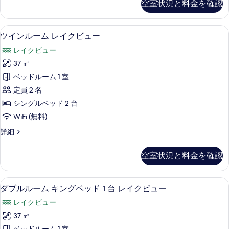
べ
空室状況と料金を確認
Lake
る
て
View
の
の
ツインルーム レイクビュー | 高級寝
ツ
10
詳
ツインルーム レイクビュー
写
イ
細
レイクビュー
真
ン
37 ㎡
を
ル
ベッドルーム 1 室
表
ー
定員 2 名
示
ム
シングルベッド 2 台
す
レ
WiFi (無料)
る
イ
ツ
詳細
ク
イ
ビ
ン
空室状況と料金を確認
ル
ュ
ー
ー
ム
ダブルルーム キングベッド 1 台 レ
ダ
12
レ
ダブルルーム キングベッド 1 台 レイクビュー
の
ブ
イ
す
レイクビュー
ク
ル
ビ
べ
37 ㎡
ル
ュ