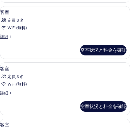
ア
べ
詳
ー
ダ
細
デスク、WiFi (無料)、ベッドシーツ
客
て
1
ブ
客室
ム
室
ル
の
禁
定員 3 名
ル
の
写
ー
煙
WiFi (無料)
す
真
ム
の
客
詳細
禁
べ
を
室
煙
す
て
の
表
の
空室状況と料金を確認
べ
詳
詳
の
示
細
て
細
写
す
デスク、WiFi (無料)、ベッドシーツ
客
の
1
客室
真
る
室
写
を
定員 3 名
の
真
表
WiFi (無料)
す
を
示
客
詳細
べ
表
室
す
て
の
示
空室状況と料金を確認
る
詳
の
す
細
写
る
デスク、WiFi (無料)、ベッドシーツ
客
1
客室
真
室