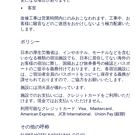
更になる場合があります)。
客室
改修工事は営業時間内にのみおこなわれます。工事中、お
客様に騒音などのご迷惑をおかけしないよう極力配慮いた
します。
ポリシー
日本の厚生労働省は、インやホテル、モーテルなどを含む
いかなる種類の宿泊施設でも、日本に​居住してない海外の
お客様の宿泊に際し、国籍および旅券番号の確認とパスポ
ートのご提示を義務付け​ております。また、各宿泊施設に
は、ご宿泊者全員のパスポートをコピーし保存する義務が
課せられておりますの​で、ご協力をお願いいたします。
施設には消火器が備わっています。
施設でのお支払いには、クレジットカードをご利用いただ
けます。現金ではお支払いいただけません。
利用可能なクレジットカード : Visa、Mastercard、
American Express、JCB International、Union Pay (銀聯)
その他の呼称