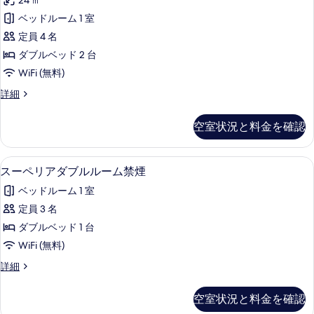
付]
24 ㎡
チ
ク
シ
禁
ベッドルーム 1 室
テ
ー
煙
定員 4 名
ト
ィ
付]
の
ダブルベッド 2 台
ン
禁
す
WiFi (無料)
煙
グ
べ
の
コ
詳細
ル
詳
ネ
て
細
ー
ク
空室状況と料金を確認
の
テ
ム
ィ
写
[ソ
ン
スーペリアダブルルーム禁煙 | デスク、W
ス
真
1
グ
スーペリアダブルルーム禁煙
フ
ー
ル
を
ァ
ベッドルーム 1 室
ー
ペ
表
ム
ー
定員 3 名
リ
示
[ソ
付]
ダブルベッド 1 台
フ
ア
す
ァ
禁
WiFi (無料)
ダ
る
ー
煙
ス
詳細
付]
ブ
ー
の
禁
ル
ペ
煙
空室状況と料金を確認
す
リ
の
ル