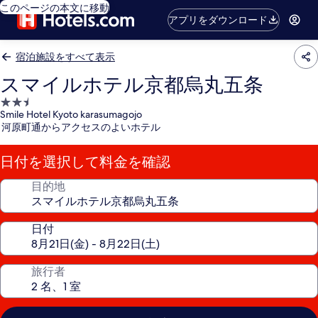
このページの本文に移動
アプリをダウンロード
宿泊施設をすべて表示
スマイルホテル京都烏丸五条
2.5
Smile Hotel Kyoto karasumagojo
つ
河原町通からアクセスのよいホテル
星
宿
日付を選択して料金を確認
泊
施
目的地
設
日付
旅行者