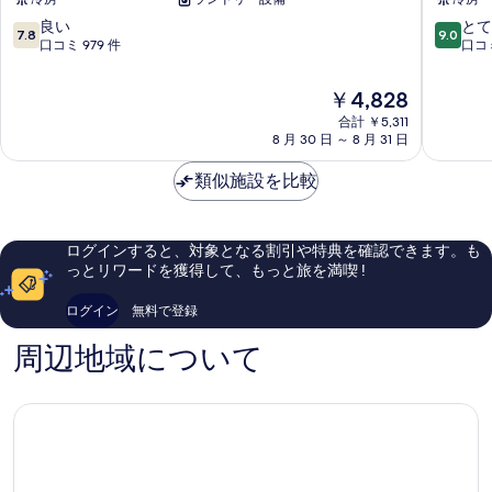
バ
ル
ー
ヴ
10
10
良い
とて
7.8
9.0
サ
ェ
段
段
口コミ 979 件
口コミ
ル
ル
階
階
ホ
デ
中
中
現
￥4,828
テ
京
7.8、
9.0、
在
ル
合計 ￥5,311
都
良
と
の
8 月 30 日 ～ 8 月 31 日
烏
下
い、
て
料
丸
京
口
も
金
類似施設を比較
南
区
コ
素
は
区
ミ
晴
￥4,828
979
ら
件
し
ログインすると、対象となる割引や特典を確認できます。も
件
い、
っとリワードを獲得して、もっと旅を満喫 !
の
口
口
コ
ログイン
無料で登録
コ
ミ
ミ
908
周辺地域について
件
件
の
口
コ
ミ