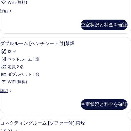
写
WiFi (無料)
禁
真
ダ
詳細
煙
ブ
を
の
ル
空室状況と料金を確認
表
ル
す
ー
示
べ
ム
ダブルルーム [ベンチシート付]禁煙 | 
ダ
す
6
禁
ダブルルーム [ベンチシート付]禁煙
て
ブ
煙
る
の
12 ㎡
の
ル
詳
写
ベッドルーム 1 室
ル
細
真
定員 2 名
ー
を
ダブルベッド 1 台
ム
表
WiFi (無料)
[ベ
示
ダ
詳細
ン
ブ
す
チ
ル
空室状況と料金を確認
る
ル
シ
ー
ー
ム
コネクティングルーム [ソファー付] 禁煙
コ
6
[ベ
コネクティングルーム [ソファー付] 禁煙
ト
ネ
ン