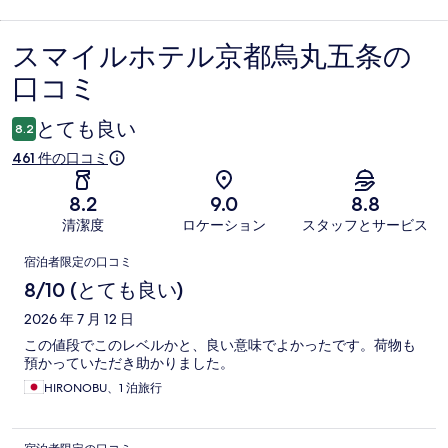
スマイルホテル京都烏丸五条の
口
口コミ
コ
ミ
とても良い
8.2
461 件の口コミ
8.2
9.0
8.8
清潔度
ロケーション
スタッフとサービス
口
宿泊者限定の口コミ
コ
8/10 (とても良い)
ミ
2026 年 7 月 12 日
この値段でこのレベルかと、良い意味でよかったです。荷物も
預かっていただき助かりました。
HIRONOBU、1 泊旅行