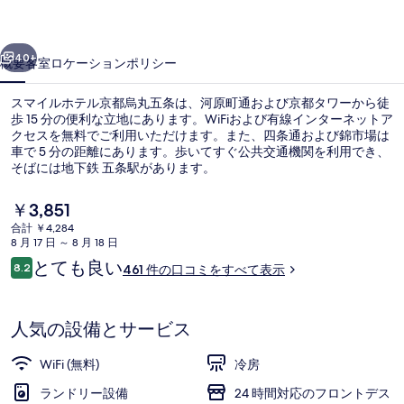
ル
前へ
次へ
京
40+
概要
客室
ロケーション
ポリシー
都
スマイルホテル京都烏丸五条は、河原町通および京都タワーから徒
烏
歩 15 分の便利な立地にあります。WiFiおよび有線インターネットア
クセスを無料でご利用いただけます。また、四条通および錦市場は
丸
車で 5 分の距離にあります。歩いてすぐ公共交通機関を利用でき、
五
そばには地下鉄 五条駅があります。
条
現
￥3,851
在
の
合計 ￥4,284
の
8 月 17 日 ～ 8 月 18 日
レストラン
写
料
口
とても良い
8.2
461 件の口コミをすべて表示
金
10段階中8.2
真
コ
は
ミ
￥3,851
ギ
で
人気の設備とサービス
す
ャ
WiFi (無料)
冷房
ラ
ランドリー設備
24 時間対応のフロントデス
リ