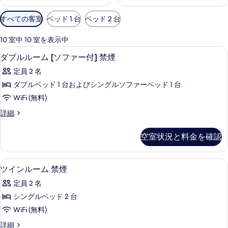
利
すべての客室
ベッド 1 台
ベッド 2 台
用
可
10 室中 10 室を表示中
能
ダブルルーム [ソファー付] 禁煙 | デス
ダ
5
ダブルルーム [ソファー付] 禁煙
な
ブ
客
定員 2 名
ル
室
ダブルベッド 1 台およびシングルソファーベッド 1 台
ル
の
WiFi (無料)
ー
絞
ダ
詳細
り
ム
ブ
込
[ソ
ル
空室状況と料金を確認
み
ル
フ
条
ー
ァ
ム
件
ツインルーム 禁煙 | デスク、WiFi (
ツ
5
[ソ
ツインルーム 禁煙
ー
イ
フ
付]
定員 2 名
ァ
ン
ー
禁
シングルベッド 2 台
ル
付]
煙
WiFi (無料)
禁
ー
煙
の
ツ
詳細