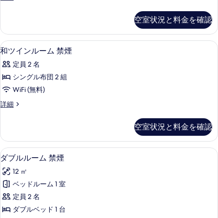
ム
の
イ
す
詳
禁
ン
空室状況と料金を確認
べ
細
ル
煙
ー
て
の
ム
和ツインルーム 禁煙 | デスク、WiFi 
和
の
4
禁
和ツインルーム 禁煙
す
ツ
煙
写
べ
定員 2 名
の
イ
真
詳
て
シングル布団 2 組
ン
を
細
の
WiFi (無料)
ル
表
写
和
詳細
ー
示
ツ
真
ム
イ
す
空室状況と料金を確認
を
ン
禁
る
ル
表
煙
ー
デスク、WiFi (無料)、ベッドシーツ
ダ
示
4
ム
ダブルルーム 禁煙
の
ブ
禁
す
す
12 ㎡
煙
ル
る
の
べ
ベッドルーム 1 室
ル
詳
て
定員 2 名
細
ー
の
ダブルベッド 1 台
ム