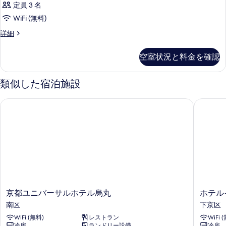
を
定員 3 名
の
表
WiFi (無料)
す
示
客
詳細
べ
室
す
て
の
空室状況と料金を確認
る
詳
の
細
写
類似した宿泊施設
真
京都ユニバーサルホテル烏丸
ホテルイ
を
表
示
す
る
京
ホ
京都ユニバーサルホテル烏丸
ホテル
都
テ
南区
下京区
ユ
ル
WiFi (無料)
レストラン
WiFi 
ニ
イ
冷房
ランドリー設備
冷房