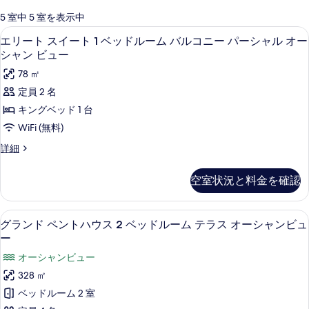
可
5 室中 5 室を表示中
能
エリート スイート 1 ベッドルーム バ
エ
5
エリート スイート 1 ベッドルーム バルコニー パーシャル オー
な
リ
シャン ビュー
客
ー
78 ㎡
室
ト
の
定員 2 名
ス
絞
キングベッド 1 台
り
イ
WiFi (無料)
込
ー
エ
詳細
み
ト
リ
条
ー
1
空室状況と料金を確認
件
ト
ベ
ス
ッ
イ
スマートテレビ
グ
12
ー
グランド ペントハウス 2 ベッドルーム テラス オーシャンビュ
ド
ラ
ト
ー
ル
1
ン
オーシャンビュー
ベ
ー
ド
ッ
328 ㎡
ム
ド
ペ
ベッドルーム 2 室
ル
バ
ン
ー