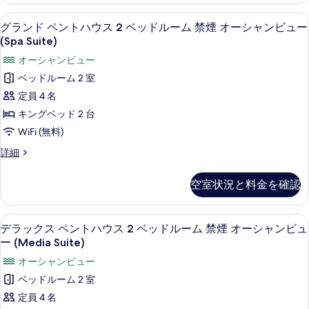
の
ャ
ー
ィ
ウ
グランド ペントハウス 2 ベッドルーム 
グ
す
シ
7
ブ
ン
グランド ペントハウス 2 ベッドルーム 禁煙 オーシャンビュー
ス
ャ
ラ
ペ
べ
(Spa Suite)
ビ
ン
2
ン
ン
て
ビ
オーシャンビュー
ュ
ト
ベ
ュ
ド
ハ
の
ベッドルーム 2 室
ー
ー
ッ
ウ
ペ
写
定員 4 名
の
の
ス
ド
ン
詳
真
2
キングベッド 2 台
す
ル
細
ベ
ト
を
WiFi (無料)
べ
ッ
ー
ハ
表
ド
て
グ
詳細
ム
ル
ウ
ラ
示
の
禁
ー
ン
ス
す
空室状況と料金を確認
ム
写
ド
煙
2
禁
る
ペ
真
オ
煙
ベ
ン
デラックス ペントハウス 2 ベッドルーム
デ
を
オ
6
ト
ー
デラックス ペントハウス 2 ベッドルーム 禁煙 オーシャンビュ
ッ
ー
ラ
ハ
表
ー (Media Suite)
シ
シ
ド
ウ
ッ
示
ャ
オーシャンビュー
ャ
ス
ル
ン
ク
2
す
ベッドルーム 2 室
ン
ビ
ー
ベ
ス
る
定員 4 名
ュ
ビ
ッ
ム