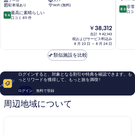
ム
プール
スパ
グ
写
シ
ャ
駐車場あり
WiFi (無料)
ゴ
ラ
10
非常
ャ
8.6
真
ー
ン
段
口コミ
10
最高に素晴らしい
ン
ン
9.4
ル
ド
階
を
段
口コミ 811 件
ビ
ビ
ド
ア
中
階
表
ュ
現
￥38,312
コ
ッ
8.6、
中
ュ
ー
在
示
ー
ト
非
9.4、
合計 ￥42,143
(Media
ー
の
ス
ザ
常
税およびサービス料込み
最
す
Suite)
料
ト
8 月 23 日 ～ 8 月 24 日
ゴ
(Media
に
高
の
金
る
ア
ー
良
に
Suite)
詳
は
ン
類似施設を比較
ル
い、
素
細
の
￥38,312
ド
ド
口
晴
ジ
コ
コ
す
ら
ュ
ー
ミ
し
べ
ログインすると、対象となる割引や特典を確認できます。も
エ
ス
1,008
い、
っとリワードを獲得して、もっと旅を満喫 !
て
ル
ト
件
口
レ
ブ
件
コ
の
ログイン
無料で登録
ジ
ロ
の
ミ
写
デ
ー
口
811
周辺地域について
ン
ド
コ
件
真
シ
ビ
ミ
件
を
ズ
ー
の
サ
チ
口
表
ー
コ
示
フ
ミ