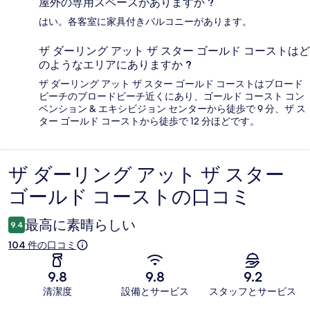
屋外の専用スペースがありますか ?
はい。各客室に家具付きバルコニーがあります。
ザ ダーリング アット ザ スター ゴールド コーストはど
のようなエリアにありますか ?
ザ ダーリング アット ザ スター ゴールド コーストはブロード
ビーチのブロードビーチ近くにあり、ゴールド コースト コン
ベンション & エキシビジョン センターから徒歩で 9 分、ザ ス
ター ゴールド コーストから徒歩で 12 分ほどです。
ザ ダーリング アット ザ スター
口
ゴールド コーストの口コミ
コ
ミ
最高に素晴らしい
9.4
104 件の口コミ
9.8
9.8
9.2
清潔度
設備とサービス
スタッフとサービス