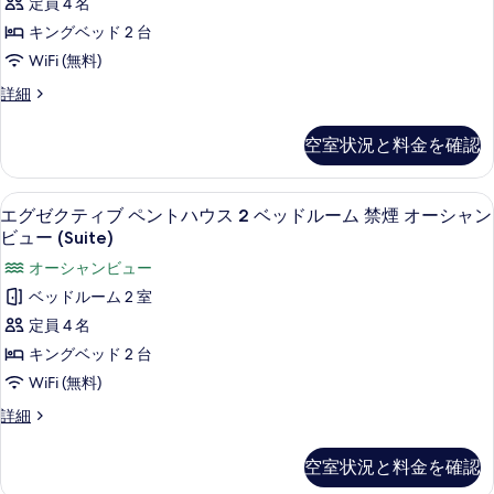
定員 4 名
ル
ム
ト
キングベッド 2 台
バ
コ
ハ
ル
WiFi (無料)
ニ
コ
ウ
グ
詳細
ー
ニ
ス
ラ
ー
パ
ン
2
パ
空室状況と料金を確認
ド
ー
ー
ベ
ペ
シ
シ
ッ
ン
ャ
エグゼクティブ ペントハウス 2 ベッドルー
エ
6
ト
ャ
エグゼクティブ ペントハウス 2 ベッドルーム 禁煙 オーシャン
ル
ド
グ
ハ
ビュー (Suite)
オ
ル
ル
ウ
ー
ゼ
オーシャンビュー
オ
ス
シ
ー
ク
2
ベッドルーム 2 室
ャ
ー
ム
ベ
テ
ン
定員 4 名
シ
ッ
テ
ビ
ィ
ド
キングベッド 2 台
ャ
ュ
ラ
ル
ブ
ー
WiFi (無料)
ン
ー
ス
の
ペ
ム
ビ
エ
詳細
詳
オ
テ
ン
グ
細
ュ
ー
ラ
ゼ
ト
空室状況と料金を確認
ス
ー
ク
シ
ハ
オ
テ