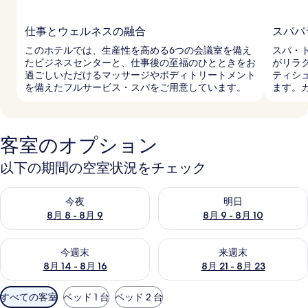
仕事とウェルネスの融合
スパパ
このホテルでは、生産性を高める6つの会議室を備え
スパ・
たビジネスセンターと、仕事後の至福のひとときをお
がリラ
過ごしいただけるマッサージやボディトリートメント
ティシ
を備えたフルサービス・スパをご用意しています。
ます。
客室のオプション
以下の期間の空室状況をチェック
今夜 8月 8 - 8月 9 の空室状況をチェック
明日 8月 9 - 8月 10 の空室
今夜
明日
8月 8 - 8月 9
8月 9 - 8月 10
今週末 8月 14 - 8月 16 の空室状況をチェック
来週末 8月 21 - 8月 23 の
今週末
来週末
8月 14 - 8月 16
8月 21 - 8月 23
利
すべての客室
ベッド 1 台
ベッド 2 台
用