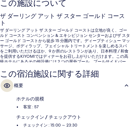
この施設について
ザ ダーリング アット ザ スター ゴールド コース
ト
ザ ダーリング アット ザ スター ゴールド コーストは立地が良く、ゴー
ルド コースト コンベンション & エキシビジョン センターおよびザ スタ
ー ゴールド コーストから徒歩 15 分圏内です。ディープティシュー マッ
サージ、ボディラップ、フェイシャル トリートメントを楽しめるスパ
をご利用いただけるほか、9 か所のレストランがあり、日本料理 / 和食
を提供するKIYOMIではディナーをお召し上がりいただけます。この高
級ホテルにあるその他設備には 2 つの屋外プール、プールサイドバー、
およびフィットネスセンターがあります。この宿泊施設からは歩いてす
この宿泊施設に関する詳細
ぐ公共交通機関を利用できます。フロリダ ガーデンズ駅まで 13 分の距
離です。
概要
ホテルの規模
客室 : 57
チェックイン / チェックアウト
チェックイン : 15:00 ～ 23:30