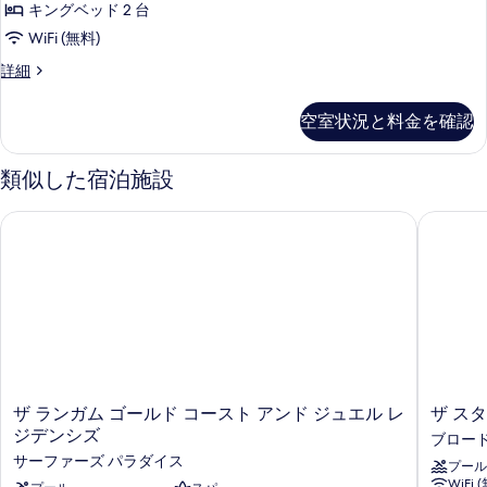
ペ
ー
ド
キングベッド 2 台
ュ
禁
(Suite)
ル
ン
WiFi (無料)
ー
の
ー
煙
ト
詳
ム
(Suite)
デ
詳細
オ
細
禁
ハ
ラ
の
ー
煙
ッ
ウ
空室状況と料金を確認
す
オ
ク
シ
ス
ー
ス
べ
ャ
シ
ペ
2
類似した宿泊施設
て
ャ
ン
ン
ベ
ン
ト
の
ビ
ザ ランガム ゴールド コースト アンド ジュエル レジデンシズ
ザ スタ
ビ
ッ
ハ
写
ュ
ュ
ウ
ド
ー
真
ス
ー
(Spa
ル
2
を
Suite)
(Spa
ベ
ー
の
表
ッ
Suite)
ム
詳
ド
示
の
細
ル
禁
す
す
ー
煙
ム
る
べ
ザ
ザ
ザ ランガム ゴールド コースト アンド ジュエル レ
ザ ス
オ
禁
ラ
ス
ジデンシズ
て
ブロー
煙
ー
ン
タ
オ
サーファーズ パラダイス
の
プール
ガ
ー
シ
ー
WiFi 