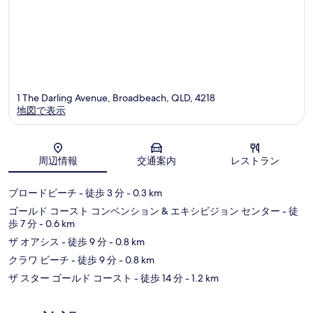
ァ
す
ー
る
ズ
パ
ラ
ダ
イ
ス
1 The Darling Avenue, Broadbeach, QLD, 4218
地図で表示
地図
周辺情報
交通案内
レストラン
ブロードビーチ
- 徒歩 3 分
- 0.3 km
ゴールド コースト コンベンション & エキシビジョン センター
- 徒
歩 7 分
- 0.6 km
ザ オアシス
- 徒歩 9 分
- 0.8 km
クラワ ビーチ
- 徒歩 9 分
- 0.8 km
ザ スター ゴールド コースト
- 徒歩 14 分
- 1.2 km