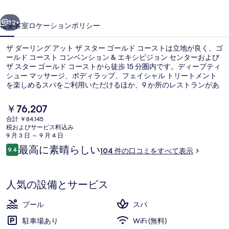
ア
前へ
次へ
ッ
52+
概要
客室
ロケーション
ポリシー
ト
ザ ダーリング アット ザ スター ゴールド コーストは立地が良く、ゴ
ザ
ールド コースト コンベンション & エキシビジョン センターおよび
ザ スター ゴールド コーストから徒歩 15 分圏内です。ディープティ
ス
シュー マッサージ、ボディラップ、フェイシャル トリートメント
タ
を楽しめるスパをご利用いただけるほか、9 か所のレストランがあ
り、日本料理 / 和食を提供するKIYOMIではディナーをお召し上が
ー
りいただけます。この高級ホテルにあるその他設備には 2 つの屋外
現
￥76,207
プール、プールサイドバー、およびフィットネスセンターがありま
在
ゴ
合計 ￥84,145
す。この宿泊施設からは歩いてすぐ公共交通機関を利用できます。
の
税およびサービス料込み
フロリダ ガーデンズ駅まで 13 分の距離です。
2 つの屋外プール、カバナ (有料)、プ
ー
料
9 月 3 日 ～ 9 月 4 日
金
口
最高に素晴らしい
ル
9.4
104 件の口コミをすべて表示
は
10段階中9.4
コ
￥76,207
ド
ミ
で
す
コ
人気の設備とサービス
ー
プール
スパ
ス
駐車場あり
WiFi (無料)