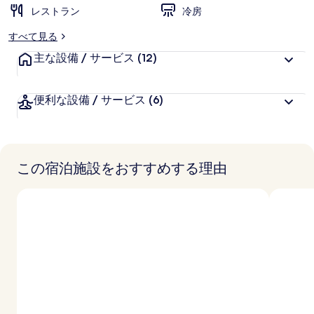
ト
レストラン
冷房
の
すべて見る
写
主な設備 / サービス
(12)
真
ギ
便利な設備 / サービス
(6)
ャ
ラ
リ
この宿泊施設をおすすめする理由
ー