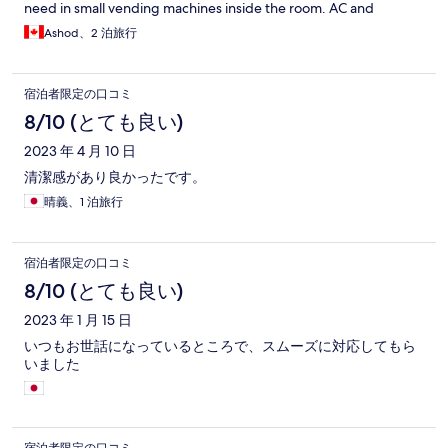
need in small vending machines inside the room. AC and
heating working well. Ensuite sauna, jet-bath, shower, separate
Ashod、2 泊旅行
bathroom and sink. Microwave, kettle, different glasses and
plates, sets of assorted coffee and tea.. Very clean. The only
reason of 4 stars was the mattress and pillows: mattress had very
宿泊者限定の口コミ
unpleasant marks at the feet (like it was sitting in a rusty water
for a while) and the pillows were hard like a rock. A warning for
8/10 (とても良い)
non smokers: all the rooms in the hotel are smoking type and
2023 年 4 月 10 日
they stink badly. If you do not smoke, you better chose another
hotel.
清潔感があり良かったです。
晴義、1 泊旅行
宿泊者限定の口コミ
8/10 (とても良い)
2023 年 1 月 15 日
いつもお世話になっているところで、スムーズに対応してもら
いました