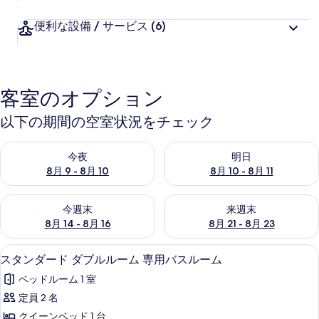
ー
便利な設備 / サービス
(6)
客室のオプション
以下の期間の空室状況をチェック
今夜 8月 9 - 8月 10 の空室状況をチェック
明日 8月 10 - 8月 11 の空
今夜
明日
8月 9 - 8月 10
8月 10 - 8月 11
今週末 8月 14 - 8月 16 の空室状況をチェック
来週末 8月 21 - 8月 23 の
今週末
来週末
8月 14 - 8月 16
8月 21 - 8月 23
スタンダード ダブルルーム 専用バスルーム
ス
14
スタンダード ダブルルーム 専用バスルーム
タ
ベッドルーム 1 室
ン
定員 2 名
ダ
クイーンベッド 1 台