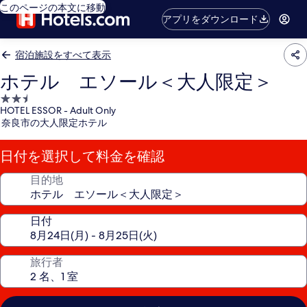
このページの本文に移動
アプリをダウンロード
宿泊施設をすべて表示
ホテル エソール＜大人限定＞
2.5
HOTEL ESSOR - Adult Only
つ
奈良市の大人限定ホテル
星
宿
日付を選択して料金を確認
泊
施
目的地
設
日付
旅行者