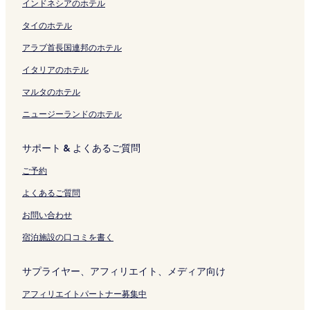
を
ペ
開
ジ
ペ
p
y
ペ
E
開
インドネシアのホテル
開
ー
く
を
ー
r
の
ー
k
く
タイのホテル
く
ジ
リ
開
ジ
i
ペ
ジ
i
リ
リ
を
ン
く
を
n
ー
を
m
ン
アラブ首長国連邦のホテル
ン
開
ク
リ
開
g
ジ
開
a
ク
ク
く
ン
く
の
を
く
e
イタリアのホテル
リ
ク
リ
ペ
開
リ
の
ン
ン
ー
く
ン
ペ
マルタのホテル
ク
ク
ジ
リ
ク
ー
ニュージーランドのホテル
を
ン
ジ
開
ク
を
く
開
サポート & よくあるご質問
リ
く
ン
リ
ご予約
ク
ン
ク
よくあるご質問
お問い合わせ
宿泊施設の口コミを書く
サプライヤー、アフィリエイト、メディア向け
アフィリエイトパートナー募集中