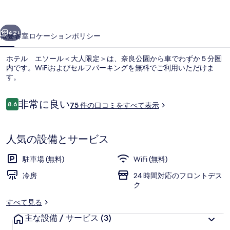
ル
前へ
次へ
＜
42+
概要
客室
ロケーション
ポリシー
大
ホテル エソール＜大人限定＞は、奈良公園から車でわずか 5 分圏
人
内です。WiFiおよびセルフパーキングを無料でご利用いただけま
す。
限
定
口
非常に良い
8.6
75 件の口コミをすべて表示
10段階中8.6
＞
コ
ミ
の
人気の設備とサービス
スタンダード ダブルルーム 専用バスルーム
写
駐車場 (無料)
WiFi (無料)
真
冷房
24 時間対応のフロントデス
ギ
ク
ャ
すべて見る
ラ
主な設備 / サービス
(3)
リ