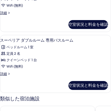
ー
WiFi (無料)
ド
ス
詳細
ダ
タ
ブ
ン
空室状況と料金を確認
ダ
ル
ー
ル
ド
スーペリア ダブルルーム 専用バスルーム |
ス
17
ダ
スーペリア ダブルルーム 専用バスルーム
ー
ー
ブ
ム
ベッドルーム 1 室
ル
ペ
ル
専
定員 2 名
リ
ー
用
クイーンベッド 1 台
ム
ア
専
バ
WiFi (無料)
ダ
用
ス
ス
詳細
バ
ブ
ー
ル
ス
ル
ペ
ル
空室状況と料金を確認
ー
リ
ー
ル
ア
ム
ム
ー
ダ
の
類似した宿泊施設
の
ブ
ム
詳
ル
す
細
東横 INN 天理駅前
アパホテ
専
ル