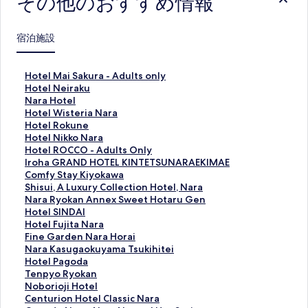
その他のおすすめ情報
宿泊施設
H
Hotel Mai Sakura - Adults only
o
H
Hotel Neiraku
t
o
N
Nara Hotel
e
t
a
H
Hotel Wisteria Nara
l
e
r
o
H
Hotel Rokune
M
l
a
t
o
H
Hotel Nikko Nara
a
N
H
e
t
o
H
Hotel ROCCO - Adults Only
i
e
o
l
e
t
o
I
Iroha GRAND HOTEL KINTETSUNARAEKIMAE
S
i
t
W
l
e
t
r
C
Comfy Stay Kiyokawa
a
r
e
i
R
l
e
o
o
S
Shisui, A Luxury Collection Hotel, Nara
k
a
l
s
o
N
l
h
m
h
N
Nara Ryokan Annex Sweet Hotaru Gen
u
k
の
t
k
i
R
a
f
i
a
H
Hotel SINDAI
r
u
ペ
e
u
k
O
G
y
s
r
o
H
Hotel Fujita Nara
a
の
ー
r
n
k
C
R
S
u
a
t
o
F
Fine Garden Nara Horai
-
ペ
ジ
i
e
o
C
A
t
i
R
e
t
i
N
Nara Kasugaokuyama Tsukihitei
A
ー
を
a
の
N
O
N
a
,
y
l
e
n
a
H
Hotel Pagoda
d
ジ
開
N
ペ
a
-
D
y
A
o
S
l
e
r
o
T
Tenpyo Ryokan
u
を
く
a
ー
r
A
H
K
L
k
I
F
G
a
t
e
N
Noborioji Hotel
l
開
リ
r
ジ
a
d
O
i
u
a
N
u
a
K
e
n
o
C
Centurion Hotel Classic Nara