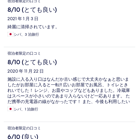
宿泊者限定の口コミ
8/10 (とても良い)
2021 年 1 月 3 日
綺麗に清掃されています。
シバ、3 泊旅行
宿泊者限定の口コミ
8/10 (とても良い)
2020 年 11 月 22 日
施設に入る入り口はなんだか古い感じで大丈夫かなぁと思いま
したがお部屋に入ると一転‼️ 広いお部屋でお風呂、トイレとき
れいでした！ レンジ、お皿やコップなどもありました。冷蔵庫
はスペースが小さいのであまり入らないけど一応あります。 た
だ携帯の充電器の線がなかったです！ また、今後も利用したい
と思いました〜。
シバ、1 泊旅行
宿泊者限定の口コミ
6/10 (良い)