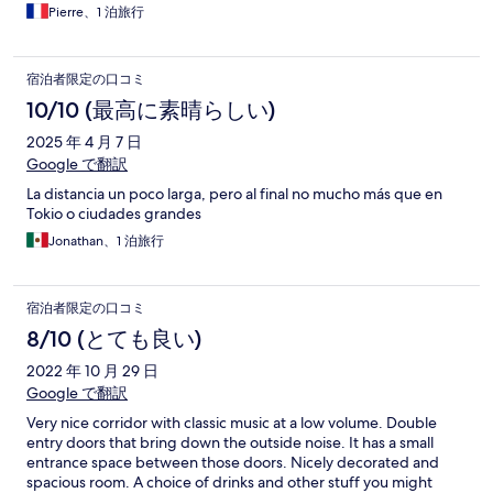
Pierre、1 泊旅行
宿泊者限定の口コミ
10/10 (最高に素晴らしい)
2025 年 4 月 7 日
Google で翻訳
La distancia un poco larga, pero al final no mucho más que en
Tokio o ciudades grandes
Jonathan、1 泊旅行
宿泊者限定の口コミ
8/10 (とても良い)
2022 年 10 月 29 日
Google で翻訳
Very nice corridor with classic music at a low volume. Double
entry doors that bring down the outside noise. It has a small
entrance space between those doors. Nicely decorated and
spacious room. A choice of drinks and other stuff you might