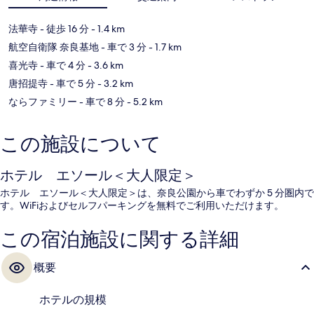
法華寺
- 徒歩 16 分
- 1.4 km
航空自衛隊 奈良基地
- 車で 3 分
- 1.7 km
喜光寺
- 車で 4 分
- 3.6 km
唐招提寺
- 車で 5 分
- 3.2 km
ならファミリー
- 車で 8 分
- 5.2 km
この施設について
ホテル エソール＜大人限定＞
ホテル エソール＜大人限定＞は、奈良公園から車でわずか 5 分圏内で
す。WiFiおよびセルフパーキングを無料でご利用いただけます。
この宿泊施設に関する詳細
概要
ホテルの規模