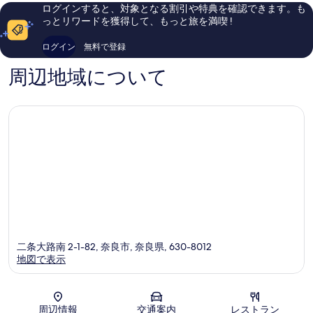
口
コ
る
ログインすると、対象となる割引や特典を確認できます。も
コ
ミ
っとリワードを獲得して、もっと旅を満喫 !
ミ
224
639
件
ログイン
無料で登録
件
件
件
の
周辺地域について
の
口
口
コ
コ
ミ
ミ
二条大路南 2-1-82, 奈良市, 奈良県, 630-8012
地図で表示
地図
周辺情報
交通案内
レストラン