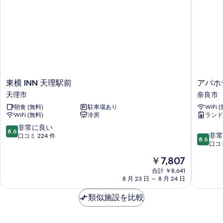
べ
ー
用
て
ム
バ
専
の
用
ス
写
バ
ル
ス
真
ー
ル
を
ー
ム
ム
表
東
ア
東横 INN 天理駅前
アパホ
の
の
横
パ
示
天理市
奈良市
詳
す
INN
ホ
細
す
朝食 (無料)
駐車場あり
WiFi 
天
テ
べ
WiFi (無料)
冷房
ランド
理
ル
る
て
駅
〈近
10
非常に良い
8.6
10
前
鉄
非常
段
口コミ 224 件
の
8.6
段
天
奈
口コミ
階
写
階
理
良
中
現
￥7,807
中
市
駅
真
8.6、
在
8.6、
合計 ￥8,641
前〉
非
を
の
8 月 23 日 ～ 8 月 24 日
非
奈
常
料
表
常
良
に
金
類似施設を比較
に
市
良
示
は
良
い、
￥7,807
す
い、
口