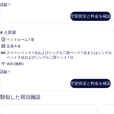
シ
ム
す
ト
詳細
シ
ャ
の
リ
る
ル
ー
プ
シ
す
空室状況と料金を確認
ル
ビ
ー
べ
ル
ビ
ュ
ー
て
ュ
4
4 人部屋 | ミニバー、セーフティボックス
10
ム
ー
4 人部屋
ー
の
人
の
の
の
ベッドルーム 1 室
詳
写
部
詳
す
細
定員 4 名
細
真
屋
べ
クイーンベッド 1 台およびシングル二段ベッド 1 台またはシングル
を
の
ベッド 2 台およびシングル二段ベッド 1 台
て
表
す
WiFi (無料)
の
示
べ
4
写
詳細
す
て
人
真
部
る
の
空室状況と料金を確認
を
屋
写
の
表
詳
真
類似した宿泊施設
示
細
を
す
グランド ホテル ビクトリア
ホテル 
表
る