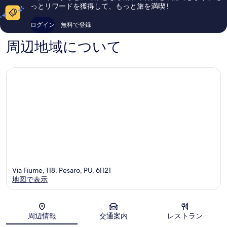
ミ
ミ
っとリワードを獲得して、もっと旅を満喫 !
310
77
件
件
ログイン
無料で登録
件
件
の
の
周辺地域について
口
口
コ
コ
ミ
ミ
Via Fiume, 118, Pesaro, PU, 61121
地図で表示
地図
周辺情報
交通案内
レストラン