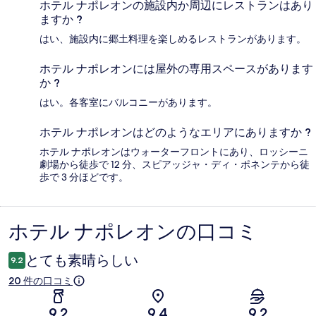
ホテル ナポレオンの施設内か周辺にレストランはあり
ますか ?
はい、施設内に郷土料理を楽しめるレストランがあります。
ホテル ナポレオンには屋外の専用スペースがあります
か ?
はい。各客室にバルコニーがあります。
ホテル ナポレオンはどのようなエリアにありますか ?
ホテル ナポレオンはウォーターフロントにあり、ロッシーニ
劇場から徒歩で 12 分、スピアッジャ・ディ・ポネンテから徒
歩で 3 分ほどです。
ホテル ナポレオンの口コミ
口
コ
とても素晴らしい
9.2
ミ
20 件の口コミ
9.2
9.4
9.2