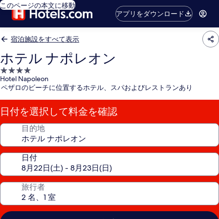
このページの本文に移動
アプリをダウンロード
宿泊施設をすべて表示
ホテル ナポレオン
4.0
Hotel Napoleon
つ
ペザロのビーチに位置するホテル、スパおよびレストランあり
星
宿
日付を選択して料金を確認
泊
施
目的地
設
日付
旅行者