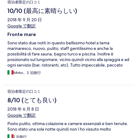
宿泊者限定の口コミ
10/10 (最高に素晴らしい)
2018 年 9 月 20 日
Google で翻訳
Fronte mare
Sono stato due notti in questo bellissimo hotel a tema
marinaresco, nuovo, pulito, staff gentilissimo e anche la
possibilità di fare sauna, bagno turco e piscina. Inoltre è
posizionato sul lungomare, vicino quindi vicino alla spiaggia e ad
ogni servizio (bar, ristoranti, etc). Tutto impeccabile, peccato
esserci stato solo 2 giorni.
Mirko、2 泊旅行
宿泊者限定の口コミ
8/10 (とても良い)
2018 年 6 月 8 日
Google で翻訳
Posto pulito, ottima colazione e camere essenziali e ben tenute.
Sono stato una sola notte quindi non l ho vissuto molto
1 泊旅行