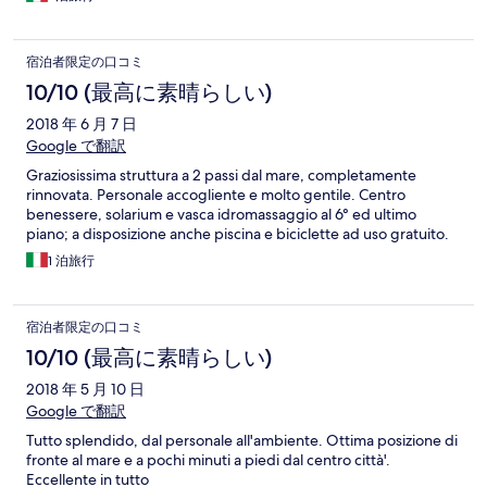
宿泊者限定の口コミ
10/10 (最高に素晴らしい)
2018 年 6 月 7 日
Google で翻訳
Graziosissima struttura a 2 passi dal mare, completamente
rinnovata. Personale accogliente e molto gentile. Centro
benessere, solarium e vasca idromassaggio al 6° ed ultimo
piano; a disposizione anche piscina e biciclette ad uso gratuito.
1 泊旅行
宿泊者限定の口コミ
10/10 (最高に素晴らしい)
2018 年 5 月 10 日
Google で翻訳
Tutto splendido, dal personale all'ambiente. Ottima posizione di
fronte al mare e a pochi minuti a piedi dal centro città'.
Eccellente in tutto