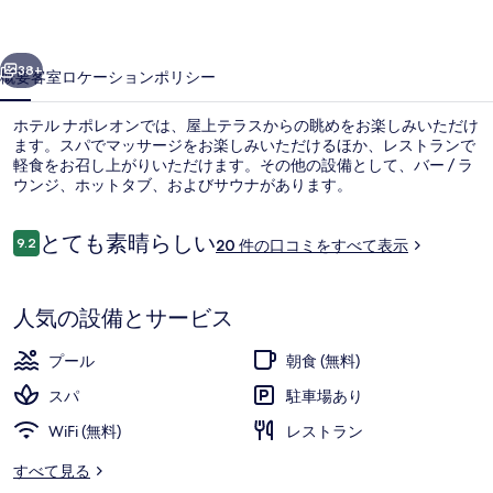
オ
前へ
次へ
ン
38+
概要
客室
ロケーション
ポリシー
の
ホテル ナポレオンでは、屋上テラスからの眺めをお楽しみいただけ
写
ます。スパでマッサージをお楽しみいただけるほか、レストランで
軽食をお召し上がりいただけます。その他の設備として、バー / ラ
真
ウンジ、ホットタブ、およびサウナがあります。
ギ
ャ
口
とても素晴らしい
9.2
20 件の口コミをすべて表示
10段階中9.2
コ
ラ
ミ
ロビー
リ
人気の設備とサービス
ー
プール
朝食 (無料)
スパ
駐車場あり
WiFi (無料)
レストラン
すべて見る