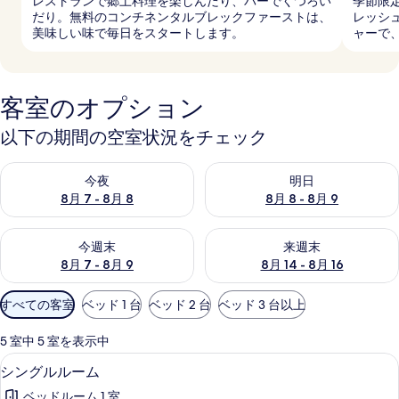
レストランで郷土料理を楽しんだり、バーでくつろい
季節限
だり。無料のコンチネンタルブレックファーストは、
レッシ
美味しい味で毎日をスタートします。
ャーで
客室のオプション
以下の期間の空室状況をチェック
今夜 8月 7 - 8月 8 の空室状況をチェック
明日 8月 8 - 8月 9 の空室
今夜
明日
8月 7 - 8月 8
8月 8 - 8月 9
今週末 8月 7 - 8月 9 の空室状況をチェック
来週末 8月 14 - 8月 16 の
今週末
来週末
8月 7 - 8月 9
8月 14 - 8月 16
利
すべての客室
ベッド 1 台
ベッド 2 台
ベッド 3 台以上
用
可
5 室中 5 室を表示中
能
ミニバー、セーフティボックス (室内)、デ
シ
8
シングルルーム
な
ン
客
ベッドルーム 1 室