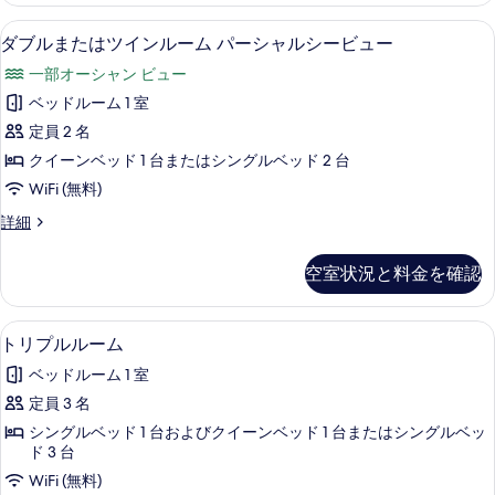
ー
は
ミニバー、セーフティボックス (室内)、デ
ダ
9
ツ
ダブルまたはツインルーム パーシャルシービュー
ム
ブ
イ
シ
一部オーシャン ビュー
ン
ル
ル
ー
ベッドルーム 1 室
ま
ー
ビ
定員 2 名
ム
た
シ
ュ
クイーンベッド 1 台またはシングルベッド 2 台
は
ー
ー
WiFi (無料)
ビ
ツ
の
ュ
ダ
詳細
イ
ー
ブ
す
の
ン
ル
空室状況と料金を確認
べ
詳
ま
ル
細
た
て
ー
は
トリプルルーム | ミニバー、セーフティボ
ト
の
10
ツ
トリプルルーム
ム
リ
イ
写
パ
ベッドルーム 1 室
ン
プ
真
ル
ー
定員 3 名
ル
を
ー
シ
シングルベッド 1 台およびクイーンベッド 1 台またはシングルベッ
ム
ル
表
ド 3 台
パ
ャ
ー
示
ー
WiFi (無料)
ル