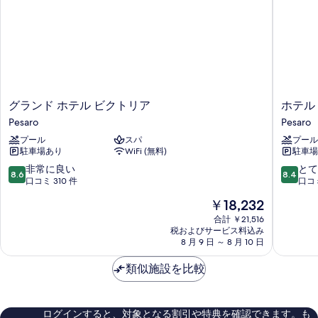
示
す
る
グ
ホ
グランド ホテル ビクトリア
ホテル
ラ
テ
Pesaro
Pesaro
ン
ル
プール
スパ
プール
ド
カ
駐車場あり
WiFi (無料)
駐車場
ホ
エ
テ
サ
10
10
非常に良い
とて
8.6
8.4
ル
ル
段
段
口コミ 310 件
口コミ
ビ
Pesaro
階
階
現
￥18,232
ク
中
中
在
ト
8.6、
8.4、
合計 ￥21,516
の
リ
税およびサービス料込み
非
と
料
8 月 9 日 ～ 8 月 10 日
ア
常
て
金
Pesaro
に
も
は
類似施設を比較
良
良
￥18,232
い、
い、
口
口
コ
コ
ログインすると、対象となる割引や特典を確認できます。も