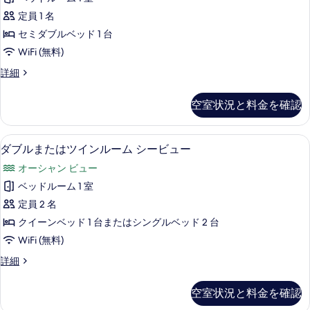
グ
室
定員 1 名
ル
の
セミダブルベッド 1 台
ル
絞
WiFi (無料)
り
ー
シ
詳細
込
ム
ン
み
の
グ
条
空室状況と料金を確認
ル
す
件
ル
べ
ー
ダブルまたはツインルーム シービュー 
ダ
11
ム
ダブルまたはツインルーム シービュー
て
ブ
の
の
オーシャン ビュー
詳
ル
細
写
ベッドルーム 1 室
ま
真
定員 2 名
た
を
クイーンベッド 1 台またはシングルベッド 2 台
は
表
WiFi (無料)
ツ
示
ダ
詳細
イ
ブ
す
ン
ル
空室状況と料金を確認
る
ま
ル
た