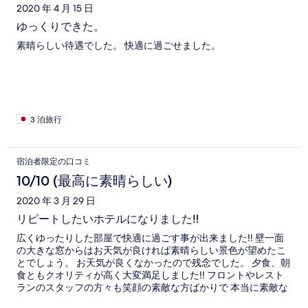
2020 年 4 月 15 日
ゆっくりできた。
素晴らしい待遇でした。 快適に過ごせました。
3 泊旅行
宿泊者限定の口コミ
10/10 (最高に素晴らしい)
2020 年 3 月 29 日
リピートしたいホテルになりました‼️
広くゆったりした部屋で快適に過ごす事が出来ました‼️ 壁一面
の大きな窓からはお天気が良ければ素晴らしい景色が望めたこ
とでしょう。 お天気が良くなかったので残念でした。 夕食、朝
食ともクオリティが高く大変満足しました‼️ フロントやレスト
ランのスタッフの方々も笑顔の素敵な方ばかりで 本当に素敵な
時間を過ごす事が出来ました‼️ また必ずお天気の良いとき泊ま