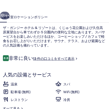
テ
前へ
次へ
ル
36+
概要
客室
ロケーション
ポリシー
&
ザ・ガンジー ホテル & リゾートは、くじゅう花公園および久住高
リ
原展望台から車でわずか 5 分圏内の便利な立地にあります。スパサ
ゾ
ービスをお楽しみいただけるほか、コーヒーショップ / カフェで軽
食をお召し上がりいただけます。サウナ、テラス、および庭園など
ー
の人気設備も備わっています。
ト
口
非常に良い
8.8
13 件の口コミをすべて表示
の
10段階中8.8
コ
ミ
写
屋内スパ浴槽
人気の設備とサービス
真
ギ
温泉
スパ
ャ
駐車場 (無料)
WiFi (無料)
ラ
レストラン
冷房
リ
すべて見る