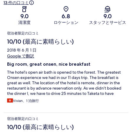
13 件の口コミ
9.0
6.8
9.0
清潔度
ロケーション
スタッフとサービス
口
宿泊者限定の口コミ
コ
10/10 (最高に素晴らしい)
ミ
2018 年 6 月 1 日
Google で翻訳
Big room, great onsen, nice breakfast
The hotel’s open air bath is opened to the forest. The greatest
Onsen experience we had in our 11 days trip. The breakfast is
great as well. The location of the hotel is remote, dinner in the
restaurant is by advance reservation only. As we didn’t booked
the dinner l, we have to drive 25 minutes to Taketa to have
dinner.
Vivian、1 泊旅行
宿泊者限定の口コミ
10/10 (最高に素晴らしい)