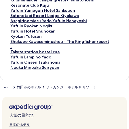
Kujuhanakoen campingresort hanatohoshi
a
o
a
T
r
s
u
U
n
i
p
k
u
R
Resonate Club Kuju
s
y
の
S
i
e
s
B
o
n
a
k
j
e
Y
Yufuin Yumeguri Hotel Sankouen
a
a
ペ
U
n
L
e
L
R
F
r
o
u
s
u
S
Satonotabi Resort Lodge Kiyokawa
t
m
ー
B
o
a
F
H
e
L
k
j
h
o
f
a
A
Asagirinomieru Yado Yufuin Hanayoshi
o
a
ジ
A
y
m
U
O
s
O
N
u
a
n
u
t
s
Y
Yufuin Ryokan Nogiku
の
の
を
S
a
p
K
T
o
R
a
Y
n
a
i
o
a
u
Y
Yufuin Hotel Shuhokan
ペ
ペ
開
A
d
B
I
E
r
A
g
u
a
t
n
n
g
f
u
R
Ryokan Yufusan
ー
ー
く
Y
o
u
A
L
t
L
a
f
k
e
Y
o
i
u
f
y
S
Shukubo Kawaseminoshou - The Kingfisher resort
ジ
ジ
リ
U
の
n
E
の
s
V
y
u
o
C
u
t
r
i
u
o
h
-
を
を
ン
F
ペ
g
S
ペ
K
I
u
i
e
l
m
a
i
n
i
k
u
T
Taketa station hostel cue
開
開
ク
U
ー
o
U
ー
A
L
の
n
n
u
e
b
n
R
n
a
k
a
Y
Yufuin Lamp no Yado
く
く
I
ジ
O
の
ジ
I
L
ペ
の
c
b
g
i
o
y
H
n
u
k
u
Y
Yufuin Onsen Tsukanoma
リ
リ
N
を
h
ペ
を
Y
A
ー
ペ
a
K
u
R
m
o
o
Y
b
e
f
u
N
Nouka Minpaku Seiryuan
ン
ン
の
開
n
ー
開
u
G
ジ
ー
m
u
r
e
i
k
t
u
o
t
u
f
o
ク
ク
ペ
く
o
ジ
く
f
E
を
ジ
p
j
i
s
e
a
e
f
K
a
i
u
u
ー
リ
-
を
リ
u
H
開
を
i
u
H
o
r
n
l
u
a
s
n
i
k
竹田市のホテル
ザ・ガンジー ホテル & リゾート
ジ
ン
H
開
ン
i
O
く
開
n
の
o
r
u
N
S
s
w
t
L
n
a
を
ク
o
く
ク
n
T
リ
く
g
ペ
t
t
Y
o
h
a
a
a
a
O
M
開
s
リ
の
E
ン
リ
r
ー
e
L
a
g
u
n
s
t
m
n
i
く
t
ン
ペ
L
ク
ン
e
ジ
l
o
d
i
h
の
e
i
p
s
n
リ
e
ク
ー
の
ク
s
を
S
d
o
k
o
ペ
m
o
n
e
p
ン
l
ジ
ペ
o
開
a
g
Y
u
k
ー
i
n
o
n
a
人気の目的地
ク
の
を
ー
r
く
n
e
u
の
a
ジ
n
h
Y
T
k
ペ
開
ジ
t
リ
k
K
f
ペ
n
を
o
o
a
s
u
日本のホテル