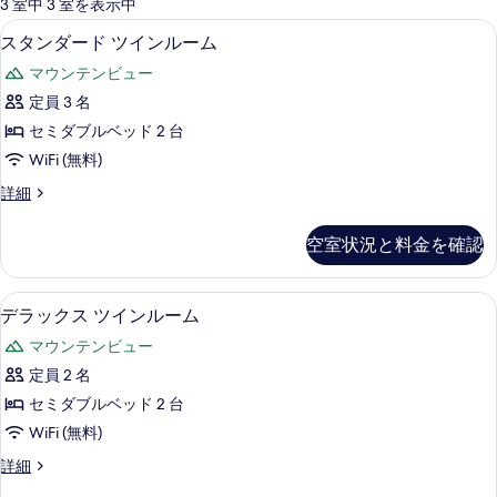
可
3 室中 3 室を表示中
能
スタンダード ツインルーム | セーフティ
ス
4
スタンダード ツインルーム
な
タ
客
マウンテンビュー
ン
室
定員 3 名
ダ
の
セミダブルベッド 2 台
ー
絞
WiFi (無料)
り
ド
ス
詳細
込
ツ
タ
み
イ
ン
条
空室状況と料金を確認
ダ
ン
件
ー
ル
ド
デラックス ツインルーム | セーフティボ
デ
4
ツ
デラックス ツインルーム
ー
ラ
イ
ム
マウンテンビュー
ン
ッ
ル
の
定員 2 名
ク
ー
す
セミダブルベッド 2 台
ム
ス
の
べ
WiFi (無料)
ツ
詳
て
デ
詳細
細
イ
ラ
の