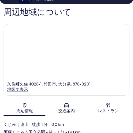
コ
件
ミ
件
周辺地域について
215
の
件
口
件
コ
の
ミ
口
コ
ミ
久住町久住 4028-1, 竹田市, 大分県, 878-0201
地図で表示
地図
周辺情報
交通案内
レストラン
くじゅう連山
- 徒歩 1 分
- 0.0 km
阿蘇くじゅう国立公園
- 徒歩 1 分
- 0.0 km