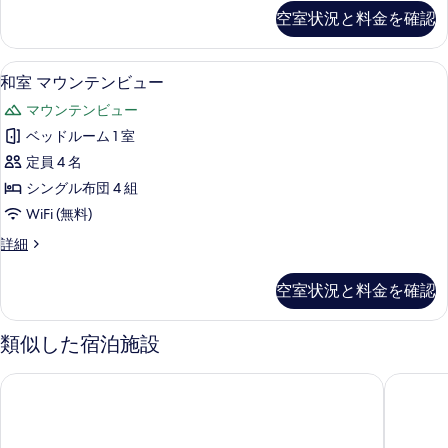
ン
ッ
空室状況と料金を確認
写
ク
ル
ス
真
ー
ツ
和室 マウンテンビュー | 客室内のダ
和
を
2
イ
和室 マウンテンビュー
ム
室
ン
表
の
マウンテンビュー
ル
マ
示
ー
す
ベッドルーム 1 室
ウ
す
ム
べ
定員 4 名
の
ン
る
詳
て
シングル布団 4 組
テ
細
の
WiFi (無料)
ン
写
和
詳細
ビ
室
真
ュ
マ
空室状況と料金を確認
を
ウ
ー
ン
表
の
テ
類似した宿泊施設
示
ン
す
ビ
す
グランヴィリオホテル別府湾 和蔵
ホテルル
べ
ュ
る
ー
て
の
の
詳