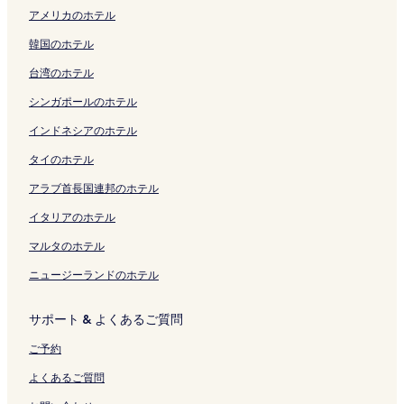
ー
く
を
h
ン
o
i
u
ー
の
開
s
s
d
u
S
アメリカのホテル
ジ
リ
開
a
ク
u
y
i
ジ
ペ
く
h
t
o
k
e
を
ン
く
n
e
o
n
を
ー
リ
o
e
の
a
i
韓国のホテル
開
ク
リ
a
n
k
H
開
ジ
ン
u
l
ペ
n
r
く
ン
t
の
a
a
く
を
ク
-
c
ー
o
y
台湾のホテル
リ
ク
o
ペ
w
n
リ
開
T
u
ジ
m
u
ン
h
ー
a
a
ン
く
h
e
を
a
a
シンガポールのホテル
ク
o
ジ
の
y
ク
リ
e
の
開
の
n
s
を
ペ
o
ン
K
ペ
く
ペ
の
インドネシアのホテル
h
開
ー
s
ク
i
ー
リ
ー
ペ
タイのホテル
i
く
ジ
h
n
ジ
ン
ジ
ー
の
リ
を
i
g
を
ク
を
ジ
アラブ首長国連邦のホテル
ペ
ン
開
の
f
開
開
を
ー
ク
く
ペ
i
く
く
開
イタリアのホテル
ジ
リ
ー
s
リ
リ
く
を
ン
ジ
h
ン
ン
リ
マルタのホテル
開
ク
を
e
ク
ク
ン
ニュージーランドのホテル
く
開
r
ク
リ
く
r
ン
リ
e
サポート & よくあるご質問
ク
ン
s
ク
o
ご予約
r
t
よくあるご質問
-