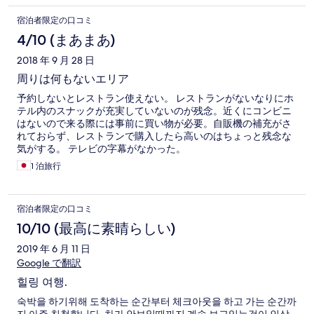
宿泊者限定の口コミ
4/10 (まあまあ)
2018 年 9 月 28 日
周りは何もないエリア
予約しないとレストラン使えない。 レストランがないなりにホ
テル内のスナックが充実していないのが残念。近くにコンビニ
はないので来る際には事前に買い物が必要。自販機の補充がさ
れておらず、レストランで購入したら高いのはちょっと残念な
気がする。 テレビの字幕がなかった。
1 泊旅行
宿泊者限定の口コミ
10/10 (最高に素晴らしい)
2019 年 6 月 11 日
Google で翻訳
힐링 여행.
숙박을 하기위해 도착하는 순간부터 체크아웃을 하고 가는 순간까