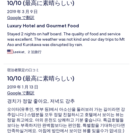
western style, but you can also get Japanese style). Oh, and
10/10 (最高に素晴らしい)
even though we payed in advance through Hotels.com, they
2019 年 3 月 9 日
nickel-and-dime you with a ¥150 onsen tax upon checkout.
Google で翻訳
Luxury Hotel and Gourmet Food
Stayed 2 nights on half board. The quality of food and service
was excellent. The weather was not kind and our day trips to Mt
Aso and Kurokawa was disrupted by rain.
Leekiat、2 泊旅行
宿泊者限定の口コミ
10/10 (最高に素晴らしい)
2019 年 1 月 13 日
Google で翻訳
경치가 정말 좋아요, 저녁도 강추
오이타(유후인, 벳부 등)에서 아소산을 둘러보러 가는 길이라면 강
추입니다:) 스탭분들 모두 정말 친절하시고 호텔에서 보이는 뷰는
정말 최고에요. 야외 온천도 상쾌하고 기분 좋습니다. 특급호텔들
보다는 부족하지만 완벽함보다는 편안함, 특별함을 기대하신다면
만족하실거에요. 아침에 방안에서 보이던 뷰를 잊을수가 없네요:)