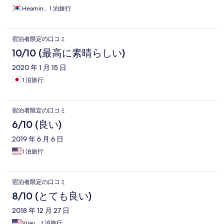
아 저녁으로 스테이크를 시킬수 있는데 미리 예약하고 가야하고,
Heamin、1 泊旅行
분고규 맛은 정말 최초입니다.
宿泊者限定の口コミ
10/10 (最高に素晴らしい)
2020 年 1 月 15 日
1 泊旅行
宿泊者限定の口コミ
6/10 (良い)
2019 年 6 月 6 日
1 泊旅行
宿泊者限定の口コミ
8/10 (とても良い)
2018 年 12 月 27 日
Vijay、1 泊旅行