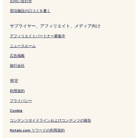
の
お問い合わせ
ペ
宿泊施設の口コミを書く
ー
ジ
を
サプライヤー、アフィリエイト、メディア向け
開
く
アフィリエイトパートナー募集中
リ
ン
ニュースルーム
ク
広告掲載
旅行会社
規定
利用規約
プライバシー
Cookie
コンテンツガイドラインおよびコンテンツの報告
Hotels.com リワードの利用規約