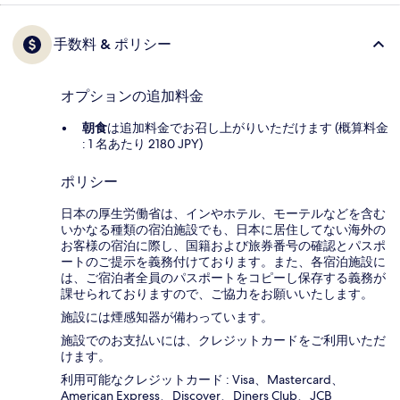
手数料 & ポリシー
オプションの追加料金
朝食
は追加料金でお召し上がりいただけます (概算料金
: 1 名あたり 2180 JPY)
ポリシー
日本の厚生労働省は、インやホテル、モーテルなどを含む
いかなる種類の宿泊施設でも、日本に​居住してない海外の
お客様の宿泊に際し、国籍および旅券番号の確認とパスポ
ートのご提示を義務付け​ております。また、各宿泊施設に
は、ご宿泊者全員のパスポートをコピーし保存する義務が
課せられておりますの​で、ご協力をお願いいたします。
施設には煙感知器が備わっています。
施設でのお支払いには、クレジットカードをご利用いただ
けます。
利用可能なクレジットカード : Visa、Mastercard、
American Express、Discover、Diners Club、JCB