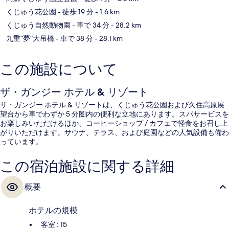
くじゅう花公園
- 徒歩 19 分
- 1.6 km
くじゅう自然動物園
- 車で 34 分
- 28.2 km
九重“夢”大吊橋
- 車で 38 分
- 28.1 km
この施設について
ザ・ガンジー ホテル & リゾート
ザ・ガンジー ホテル & リゾートは、くじゅう花公園および久住高原展
望台から車でわずか 5 分圏内の便利な立地にあります。スパサービスを
お楽しみいただけるほか、コーヒーショップ / カフェで軽食をお召し上
がりいただけます。サウナ、テラス、および庭園などの人気設備も備わ
っています。
この宿泊施設に関する詳細
概要
ホテルの規模
客室 : 15