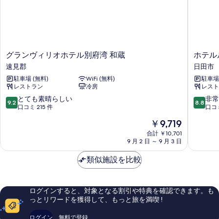
細
写
真
を
表
グ
ホ
グランヴィリオホテル別府湾 和蔵
ホテル
示
ラ
テ
速見郡
日田市
す
ン
ル
駐車場 (無料)
WiFi (無料)
駐車場 
ヴ
ル
る
レストラン
冷房
レスト
ィ
ー
リ
ト
10
10
とても素晴らしい
非常
9.2
8.8
オ
イ
段
段
口コミ 215 件
口コミ
ホ
ン
階
階
現
￥9,719
テ
日
中
中
在
ル
田
9.2、
8.8、
合計 ￥10,701
の
別
9 月 2 日 ～ 9 月 3 日
駅
と
非
料
府
前
て
常
金
湾
類似施設を比較
日
も
に
は
和
田
素
良
￥9,719
蔵
市
晴
い、
速
ら
口
ログインすると、対象となる割引や特典を確認できます。も
見
し
コ
っとリワードを獲得して、もっと旅を満喫 !
郡
い、
ミ
口
288
ログイン
無料で登録