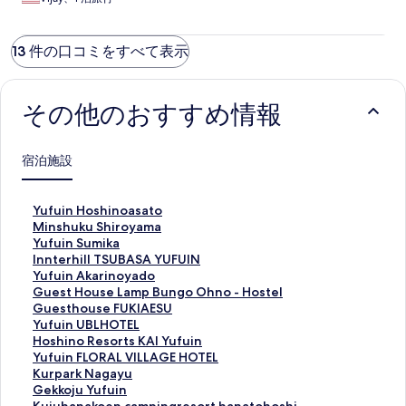
13 件の口コミをすべて表示
その他のおすすめ情報
宿泊施設
Y
Yufuin Hoshinoasato
u
M
Minshuku Shiroyama
f
i
Y
Yufuin Sumika
u
n
u
I
Innterhill TSUBASA YUFUIN
i
s
f
n
Y
Yufuin Akarinoyado
n
h
u
n
u
G
Guest House Lamp Bungo Ohno - Hostel
H
u
i
t
f
u
G
Guesthouse FUKIAESU
o
k
n
e
u
e
u
Y
Yufuin UBLHOTEL
s
u
S
r
i
s
e
u
H
Hoshino Resorts KAI Yufuin
h
S
u
h
n
t
s
f
o
Y
Yufuin FLORAL VILLAGE HOTEL
i
h
m
i
A
H
t
u
s
u
K
Kurpark Nagayu
n
i
i
l
k
o
h
i
h
f
u
G
Gekkoju Yufuin
o
r
k
l
a
u
o
n
i
u
r
e
K