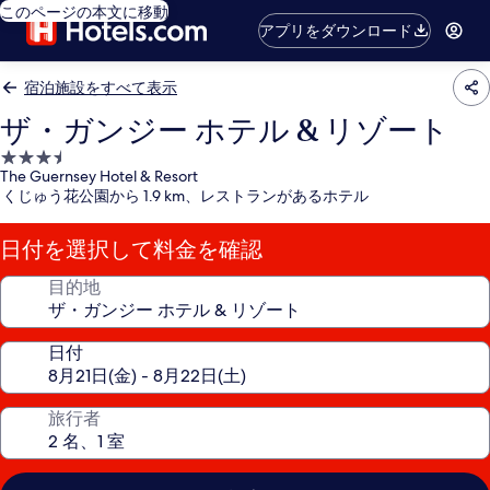
このページの本文に移動
アプリをダウンロード
宿泊施設をすべて表示
ザ・ガンジー ホテル & リゾート
3.5
The Guernsey Hotel & Resort
つ
くじゅう花公園から 1.9 km、レストランがあるホテル
星
宿
日付を選択して料金を確認
泊
施
目的地
設
日付
旅行者