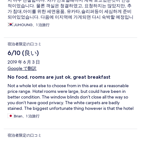
지 아주 친철합니다. 차가 안보일때까지 계속 보고있는것이 인상
적이었습니다. 물론 객실은 청결하였고, 요청하지는 않았지만, 추
가 침대,아이를 위한 세면용품, 유카타,슬리퍼등이 세심하게 준비
되어있었습니다. 다음에 이지역에 가게되면 다시 숙박할 예정입니
다.
JUHOUNG、1 泊旅行
宿泊者限定の口コミ
6/10 (良い)
2019 年 6 月 3 日
Google で翻訳
No food, rooms are just ok, great breakfast
Not a whole lot else to choose from in this area at a reasonable
price range. Hotel rooms were large, but could have been in
better condition. The window blinds don’t close all the way so
you don’t have good privacy. The white carpets are badly
stained. The biggest unfortunate thing however is that the hotel
restaurant closes at 8pm even though the sign says 9pm. The
Brian、1 泊旅行
yakiniku restaurant outside closes at 3pm! nothing else in the
area, not even convenience stores. No snack vending machines
either. Also, I think I may have gotten a skin rash from the onsen.
宿泊者限定の口コミ
The bright side is that the breakfast was incredible (we got the