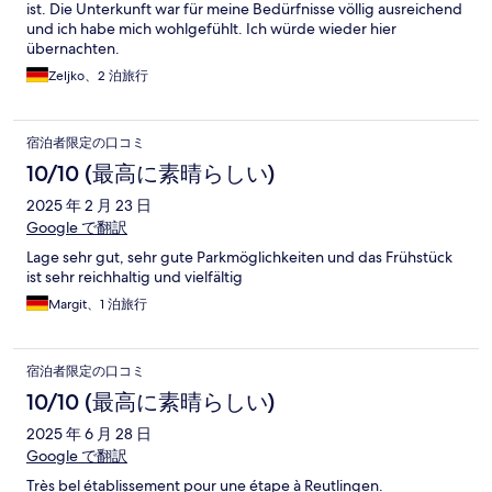
ist. Die Unterkunft war für meine Bedürfnisse völlig ausreichend
und ich habe mich wohlgefühlt. Ich würde wieder hier
übernachten.
Zeljko、2 泊旅行
宿泊者限定の口コミ
10/10 (最高に素晴らしい)
2025 年 2 月 23 日
Google で翻訳
Lage sehr gut, sehr gute Parkmöglichkeiten und das Frühstück
ist sehr reichhaltig und vielfältig
Margit、1 泊旅行
宿泊者限定の口コミ
10/10 (最高に素晴らしい)
2025 年 6 月 28 日
Google で翻訳
Très bel établissement pour une étape à Reutlingen.