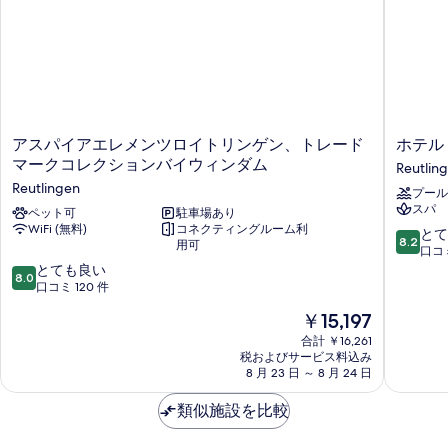
す
ル
の
ー
る
ム
す
の
べ
詳
て
細
の
ア
ホ
アスパイアエレメンツロイトリンゲン、トレード
ホテル
写
ス
テ
マークコレクションバイウィンダム
Reutlin
真
パ
ル
Reutlingen
プール
イ
フ
を
スパ
ア
ペット可
駐車場あり
ォ
表
WiFi (無料)
コネクティングルーム利
エ
ル
10
とて
8.2
用可
レ
ト
段
口コミ
示
メ
ゥ
10
階
とても良い
す
8.0
ン
ナ
段
中
口コミ 120 件
ツ
ロ
る
階
8.2、
現
￥15,197
ロ
イ
中
と
在
イ
ト
8.0、
て
合計 ￥16,261
の
ト
税およびサービス料込み
リ
と
も
料
8 月 23 日 ～ 8 月 24 日
リ
ン
て
良
金
ン
ゲ
も
い、
は
類似施設を比較
ゲ
ン
良
口
￥15,197
ン、
ウ
い、
コ
ト
エ