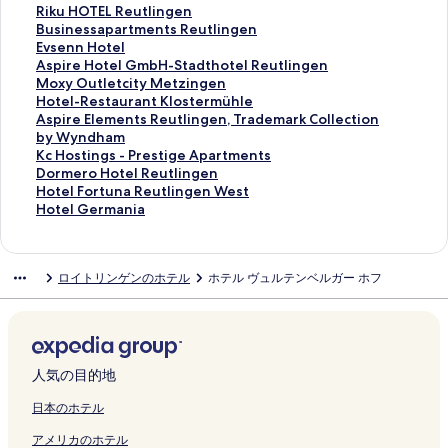
e
u
H
t
r
の
a
l
W
U
i
e
u
o
R
Riku HOTEL Reutlingen
u
n
o
m
t
ペ
i
d
a
7
n
l
t
r
i
B
Businessapartments Reutlingen
t
a
t
e
m
ー
s
e
l
の
i
A
t
e
k
u
E
Evsenn Hotel
l
の
e
n
e
ジ
e
r
d
ペ
H
d
g
l
u
s
v
A
Aspire Hotel GmbH-Stadthotel Reutlingen
i
ペ
l
t
n
を
n
h
h
ー
o
l
a
l
H
i
s
s
M
Moxy Outletcity Metzingen
n
ー
&
s
t
開
の
o
o
ジ
t
e
r
e
O
n
e
p
o
H
Hotel-Restaurant Klostermühle
g
ジ
R
-
s
く
ペ
f
r
を
e
r
t
n
T
e
n
i
x
o
A
Aspire Elements Reutlingen, Trademark Collection
e
を
e
d
-
リ
ー
R
n
開
l
の
e
h
E
s
n
r
y
t
s
by Wyndham
n
開
s
r
c
ン
ジ
e
H
く
の
ペ
r
o
L
s
H
e
O
e
p
K
Kc Hostings - Prestige Apartments
,
く
t
e
e
ク
を
u
o
リ
ペ
ー
T
f
R
a
o
H
u
l
i
c
D
Dormero Hotel Reutlingen
T
リ
a
a
n
開
t
t
ン
ー
ジ
o
R
e
p
t
o
t
-
r
H
o
H
Hotel Fortuna Reutlingen West
r
ン
u
m
t
く
l
e
ク
ジ
を
r
ö
u
a
e
t
l
R
e
o
r
o
H
Hotel Germania
a
ク
r
v
r
リ
i
l
を
開
A
s
t
r
l
e
e
e
E
s
m
t
o
d
a
i
a
ン
n
の
開
く
p
s
l
t
の
l
t
s
l
t
e
e
t
e
n
e
l
ク
g
ペ
く
リ
a
l
i
m
ペ
G
c
t
e
i
r
l
e
ロイトリンゲンのホテル
ホテル ヴュルテンベルガー ホフ
m
t
w
l
e
ー
リ
ン
r
e
n
e
ー
m
i
a
m
n
o
F
l
a
の
s
i
n
ジ
ン
ク
t
-
g
n
ジ
b
t
u
e
g
H
o
G
r
ペ
t
v
の
を
ク
m
H
e
t
を
H
y
r
n
s
o
r
e
k
ー
u
i
ペ
開
e
o
n
s
開
-
M
a
t
-
t
t
r
C
ジ
d
n
ー
く
n
t
の
R
く
S
e
n
s
P
e
u
m
o
を
i
g
ジ
リ
t
e
ペ
e
リ
t
t
t
R
r
l
n
a
人気の目的地
l
開
o
P
を
ン
s
l
ー
u
ン
a
z
K
e
e
R
a
n
l
く
1
の
開
ク
の
&
ジ
t
ク
d
i
l
u
s
e
R
i
日本のホテル
e
リ
4
ペ
く
ペ
R
を
l
t
n
o
t
t
u
e
a
アメリカのホテル
c
ン
の
ー
リ
ー
e
開
i
h
g
s
l
i
t
u
の