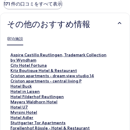
171 件の口コミをすべて表示
その他のおすすめ情報
宿泊施設
A
Aspire Castillo Reutlingen, Trademark Collection
s
by Wyndham
p
C
City Hotel Fortuna
i
i
K
Kitz Boutique Hotel & Restaurant
r
t
i
C
Criston apartments - dream view studio 14
e
y
t
r
C
Criston apartments - central living P
C
H
z
i
r
H
Hotel Buck
a
o
B
s
i
o
H
Hotel in Laisen
s
t
o
t
s
t
o
H
Hotel Filderhof Reutlingen
t
e
u
o
t
e
t
o
M
Mayers Waldhorn Hotel
i
l
t
n
o
l
e
t
a
H
Hotel U7
l
F
i
a
n
B
l
e
y
o
M
Myrsini Hotel
l
o
q
p
a
u
i
l
e
t
y
H
Hotel Adler
o
r
u
a
p
c
n
F
r
e
r
o
S
Stuttgarter Tor Apartments
R
t
e
r
a
k
L
i
s
l
s
t
t
F
Forellenhof Rössle - Hotel & Restaurant