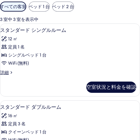
利
すべての客室
ベッド 1 台
ベッド 2 台
用
可
3 室中 3 室を表示中
能
スタンダード シングルルーム | 高級
ス
6
スタンダード シングルルーム
な
タ
客
12 ㎡
ン
室
定員 1 名
ダ
の
シングルベッド 1 台
ー
絞
WiFi (無料)
り
ド
ス
詳細
込
シ
タ
み
ン
ン
条
空室状況と料金を確認
ダ
グ
件
ー
ル
ド
高級寝具、デスク、防音設備、アイロン
ス
14
シ
スタンダード ダブルルーム
ル
タ
ン
ー
16 ㎡
グ
ン
ル
ム
定員 3 名
ダ
ル
の
クイーンベッド 1 台
ー
ー
ム