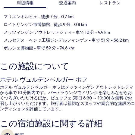
周辺情報
交通案内
レストラン
マリエンキルヒェ
- 徒歩 7 分
- 0.7 km
ロイトリンゲン市博物館
- 徒歩 9 分
- 0.8 km
メッツィンゲン アウトレットシティ
- 車で 10 分
- 9.9 km
メルセデス・ベンツ工場ジンデルフィンゲン
- 車で 51 分
- 56.2 km
ポルシェ博物館
- 車で 59 分
- 74.6 km
この施設について
ホテル ヴュルテンベルガー ホフ
ホテル ヴュルテンベルガー ホフはメッツィンゲン アウトレットシティ
から車で 10 分圏内です。バー / ラウンジでドリンクを楽しみながらお
くつろぎいただけるほか、ビュッフェ (毎日 6:30 ～ 10:00) を無料でお
召し上がりいただけます。旅行者は親切なスタッフや総合的な施設のコ
ンディションを評価しています。
この宿泊施設に関する詳細