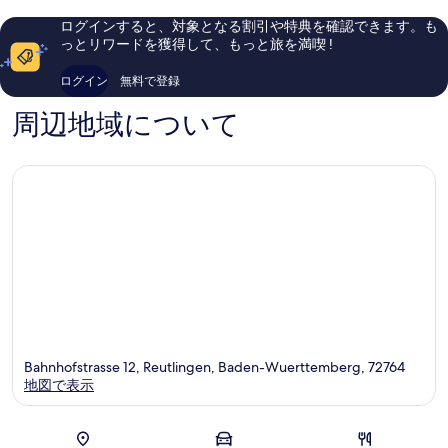
口
ミ
レ
ス
コ
339
ログインすると、対象となる割引や特典を確認できます。も
ー
ト
ミ
件
っとリワードを獲得して、もっと旅を満喫 !
ド
Reutlin
120
件
マ
件
の
ログイン
無料で登録
ー
件
口
ク
の
コ
周辺地域について
コ
口
ミ
レ
コ
ク
ミ
シ
ョ
ン
バ
イ
ウ
ィ
ン
ダ
ム
Reutlingen
Bahnhofstrasse 12, Reutlingen, Baden-Wuerttemberg, 72764
地図で表示
地図