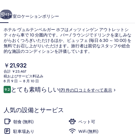
テ
前へ
次へ
ン
45+
概要
客室
ロケーション
ポリシー
ベ
ホテル ヴュルテンベルガー ホフはメッツィンゲン アウトレットシ
ル
ティから車で 10 分圏内です。バー / ラウンジでドリンクを楽しみな
がらおくつろぎいただけるほか、ビュッフェ (毎日 6:30 ～ 10:00) を
ガ
無料でお召し上がりいただけます。旅行者は親切なスタッフや総合
ー
的な施設のコンディションを評価しています。
ホ
現
￥21,932
在
フ
合計 ￥23,467
の
税およびサービス料込み
朝食 (ビュッフェ)、毎日提供 (無料)
の
料
8 月 9 日 ～ 8 月 10 日
金
口
とても素晴らしい
写
9.2
171 件の口コミをすべて表示
は
10段階中9.2
コ
￥21,932
真
ミ
で
す
ギ
人気の設備とサービス
ャ
朝食 (無料)
ペット可
ラ
駐車場あり
WiFi (無料)