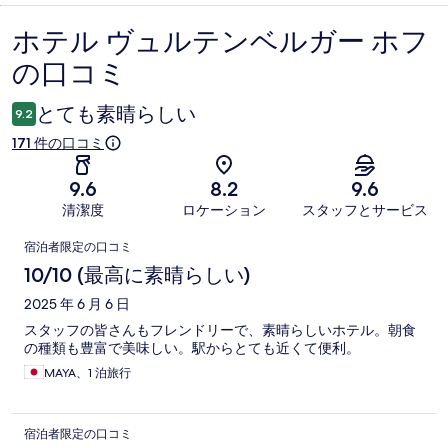
ホテル ヴュルテンベルガー ホフ
口
の口コミ
コ
ミ
とても素晴らしい
9.2
171 件の口コミ
9.6
8.2
9.6
清潔度
ロケーション
スタッフとサービス
口
宿泊者限定の口コミ
コ
10/10 (最高に素晴らしい)
ミ
2025 年 6 月 6 日
スタッフの皆さんもフレンドリーで、素晴らしいホテル。朝食
の種類も豊富で美味しい。駅からとても近くて便利。
MAYA、1 泊旅行
宿泊者限定の口コミ