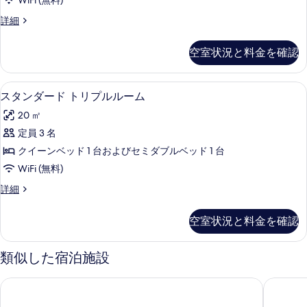
す
WiFi (無料)
ド
の
べ
ス
詳細
詳
ダ
タ
て
細
ブ
ン
空室状況と料金を確認
の
ダ
ル
ー
写
ル
ド
高級寝具、デスク、防音設備、アイロン
ス
真
7
ダ
スタンダード トリプルルーム
ー
タ
ブ
を
ム
20 ㎡
ル
ン
表
ル
の
定員 3 名
ダ
示
ー
す
クイーンベッド 1 台およびセミダブルベッド 1 台
ム
ー
す
の
べ
WiFi (無料)
ド
る
詳
て
ス
詳細
細
ト
タ
の
リ
ン
空室状況と料金を確認
写
ダ
プ
ー
真
ル
ド
類似した宿泊施設
を
ト
ル
リ
表
アスパイアエレメンツロイトリンゲン、トレードマークコレク
ホテル 
ー
プ
示
ル
ム