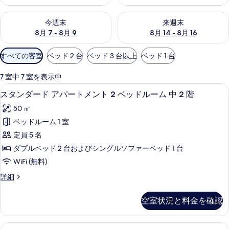
今週末 8月 7 - 8月 9 の空室状況をチェック
来週末 8月 14 - 8月 16 の
今週末
来週末
8月 7 - 8月 9
8月 14 - 8月 16
利
すべての客室
ベッド 2 台
ベッド 3 台以上
ベッド 1 台
用
可
7 室中 7 室を表示中
能
スタンダード アパートメント 2 ベッドル
ス
30
スタンダード アパートメント 2 ベッドルーム 中 2 階
な
タ
客
50 ㎡
ン
室
ベッドルーム 1 室
ダ
の
定員 5 名
ー
絞
ダブルベッド 2 台およびシングルソファーベッド 1 台
り
ド
WiFi (無料)
込
ア
み
ス
詳細
パ
タ
条
ー
ン
件
空室状況と料金を確認
ダ
ト
ー
メ
ド
スーペリア アパートメント 2 ベッドル
ス