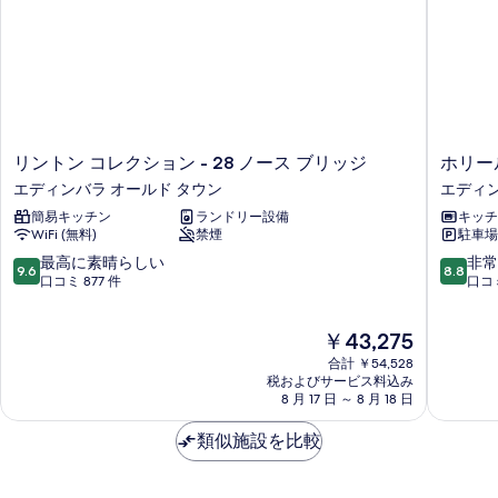
リ
ホ
リントン コレクション - 28 ノース ブリッジ
ホリー
ン
リ
エディンバラ オールド タウン
エディン
ト
ー
簡易キッチン
ランドリー設備
キッチ
ン
ル
WiFi (無料)
禁煙
駐車場
コ
ー
レ
ド
10
10
最高に素晴らしい
非常
9.6
8.8
ク
ア
段
段
口コミ 877 件
口コミ
シ
パ
階
階
ョ
ー
中
中
現
￥43,275
ン
ト
9.6、
8.8、
在
-
ホ
最
非
合計 ￥54,528
の
28
テ
高
常
税およびサービス料込み
料
ノ
8 月 17 日 ～ 8 月 18 日
ル
に
に
金
ー
エ
素
良
は
ス
類似施設を比較
デ
晴
い、
￥43,275
ブ
ィ
ら
口
リ
ン
し
コ