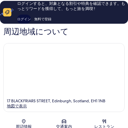
ッ
バ
い、
ミ
ログインすると、対象となる割引や特典を確認できます。も
ジ
ラ
口
2,030
っとリワードを獲得して、もっと旅を満喫 !
エ
オ
コ
件
デ
ー
ミ
件
ログイン
無料で登録
ィ
ル
877
の
ン
ド
件
口
周辺地域について
バ
タ
件
コ
ラ
ウ
の
ミ
オ
ン
口
ー
コ
ル
ミ
ド
タ
ウ
ン
17 BLACKFRIARS STREET, Edinburgh, Scotland, EH1 1NB
地図で表示
地図
周辺情報
交通案内
レストラン