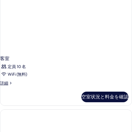
1
写
メ
ベ
ン
真
ッ
ト
を
1
ド
ベ
表
ル
ッ
示
ド
ー
す
ル
ム
ー
る
ム
中
中
客室
2
2
定員 10 名
階
階
の
WiFi (無料)
の
詳
す
客
詳細
細
室
べ
の
空室状況と料金を確認
て
詳
細
の
写
真
を