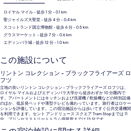
ロイヤル マイル
- 徒歩 1 分
- 0.1 km
聖ジャイルズ大聖堂
- 徒歩 4 分
- 0.4 km
スコットランド国立博物館
- 徒歩 6 分
- 0.5 km
グラスマーケット
- 徒歩 7 分
- 0.6 km
エディンバラ城
- 徒歩 12 分
- 1.0 km
この施設について
リントン コレクション - ブラックフライアーズ ロ
フツ
立地の良いリントン コレクション - ブラックフライアーズ ロフツは、
ロイヤル マイルおよびエディンバラ大学から徒歩わずか 10 分圏内で
す。アパートメントにはキッチンおよび洗濯機 / 乾燥機などの特別設備
のほか、低反発ベッドや薄型テレビも備わっています。旅行者はロケー
ションを評価しています。この宿泊施設からは歩いてすぐ公共交通機関
を利用できます。セント アンドリュース スクエア Tram Stopまでは 11
分、プリンセスストリートトラム停留所までは 13 分です。