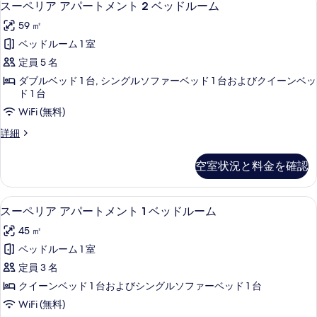
25
ア
スーペリア アパートメント 2 ベッドルーム
ン
ー
パ
ト
59 ㎡
ー
ペ
ト
2
ベッドルーム 1 室
リ
メ
ベ
定員 5 名
ン
ア
ッ
ト
ダブルベッド 1 台, シングルソファーベッド 1 台およびクイーンベッ
ア
2
ド 1 台
ド
ベ
パ
WiFi (無料)
ル
ッ
ー
ド
ス
詳細
ー
ル
ト
ー
ム
ー
ペ
メ
空室状況と料金を確認
ム
中
リ
ン
中
ア
2
2
ア
ト
スーペリア アパートメント 1 ベッドルーム 
ス
階
階
13
パ
スーペリア アパートメント 1 ベッドルーム
2
の
ー
ー
の
45 ㎡
詳
ベ
ト
ペ
す
細
メ
ベッドルーム 1 室
ッ
リ
ン
べ
定員 3 名
ド
ト
ア
て
2
クイーンベッド 1 台およびシングルソファーベッド 1 台
ル
ア
の
ベ
WiFi (無料)
ー
ッ
パ