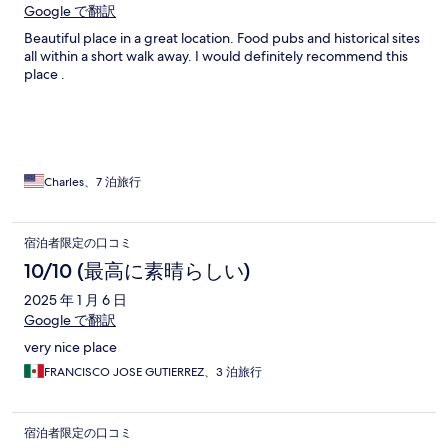
Google で翻訳
Beautiful place in a great location. Food pubs and historical sites
all within a short walk away. I would definitely recommend this
place .
Charles、7 泊旅行
宿泊者限定の口コミ
10/10 (最高に素晴らしい)
2025 年 1 月 6 日
Google で翻訳
very nice place
FRANCISCO JOSE GUTIERREZ、3 泊旅行
宿泊者限定の口コミ