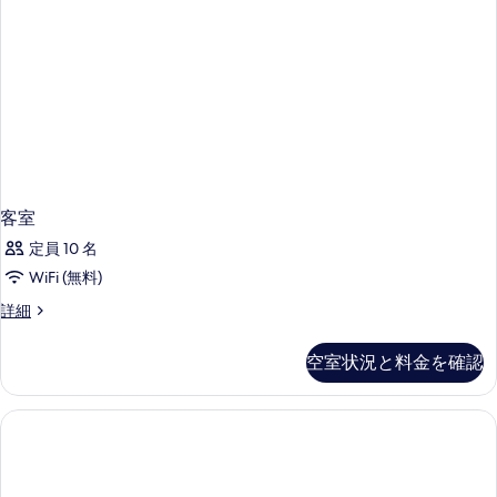
表
示
す
る
客室
定員 10 名
WiFi (無料)
客
詳細
室
の
空室状況と料金を確認
詳
細