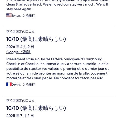
clean & as advertised. We enjoyed our stay very much. We will
stay here again.
Tonya、3 泊旅行
宿泊者限定の口コミ
10/10 (最高に素晴らしい)
2026 年 4 月 2 日
Google で翻訳
Idéalement situé à 50m de l’artère principale d’Edimbourg.
Check in et Check out automatique via serrure numérique et la
possibilité de stocker vos valises le premier et le dernier jour de
votre séjour afin de profiter au maximum de la ville. Logement
moderne et très bien pensé. Ne convient toutefois pas aux
personnes à mobilité réduite : la faute à des escaliers
Denis、3 泊旅行
omniprésents. La nuitée n’est pas donnée mais c’est le prix à
payer compte tenu de la localisation. Dernière info : une voiture
ne vous servira à rien dans Edimbourg.
宿泊者限定の口コミ
10/10 (最高に素晴らしい)
2025 年 7 月 6 日