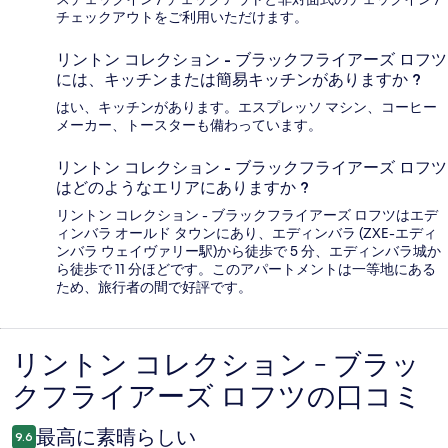
チェックアウトをご利用いただけます。
リントン コレクション - ブラックフライアーズ ロフツ
には、キッチンまたは簡易キッチンがありますか ?
はい、キッチンがあります。エスプレッソ マシン、コーヒー
メーカー、トースターも備わっています。
リントン コレクション - ブラックフライアーズ ロフツ
はどのようなエリアにありますか ?
リントン コレクション - ブラックフライアーズ ロフツはエデ
ィンバラ オールド タウンにあり、エディンバラ (ZXE-エディ
ンバラ ウェイヴァリー駅)から徒歩で 5 分、エディンバラ城か
ら徒歩で 11 分ほどです。このアパートメントは一等地にある
ため、旅行者の間で好評です。
リントン コレクション - ブラッ
口
クフライアーズ ロフツの口コミ
コ
ミ
最高に素晴らしい
9.6