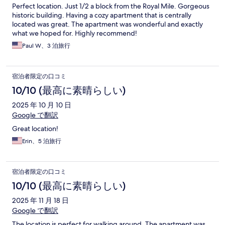
Perfect location. Just 1/2 a block from the Royal Mile. Gorgeous
historic building. Having a cozy apartment that is centrally
located was great. The apartment was wonderful and exactly
what we hoped for. Highly recommend!
Paul W、3 泊旅行
宿泊者限定の口コミ
10/10 (最高に素晴らしい)
2025 年 10 月 10 日
Google で翻訳
Great location!
Erin、5 泊旅行
宿泊者限定の口コミ
10/10 (最高に素晴らしい)
2025 年 11 月 18 日
Google で翻訳
The location is perfect for walking around. The apartment was