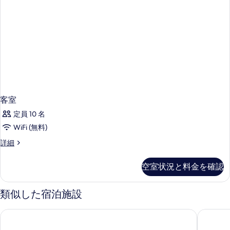
客室
定員 10 名
WiFi (無料)
客
詳細
室
の
空室状況と料金を確認
詳
細
類似した宿泊施設
リントン コレクション - 28 ノース ブリッジ
ホリール