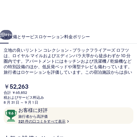
コ
レ
ク
前へ
次へ
シ
89+
概要
設備とサービス
ロケーション
料金
ポリシー
ョ
立地の良いリントン コレクション - ブラックフライアーズ ロフツ
ン
は、ロイヤル マイルおよびエディンバラ大学から徒歩わずか 10 分
圏内です。アパートメントにはキッチンおよび洗濯機 / 乾燥機など
-
の特別設備のほか、低反発ベッドや薄型テレビも備わっています。
ブ
旅行者はロケーションを評価しています。この宿泊施設からは歩い
てすぐ公共交通機関を利用できます。セント アンドリュース スク
ラ
エア Tram Stopまでは 11 分、プリンセスストリートトラム停留所ま
現
￥52,263
では 13 分です。
ッ
在
合計 ￥65,852
の
税およびサービス料込み
ク
スーペリア アパートメント 1 ベッドルーム 
料
8 月 31 日 ～ 9 月 1 日
金
口
10
フ
お客様に好評
は
コ
旅
段
旅行者から高評価
￥52,263
ラ
行
321 件の口コミをすべて表示
ミ
階
で
者
す
イ
中
か
9.6、