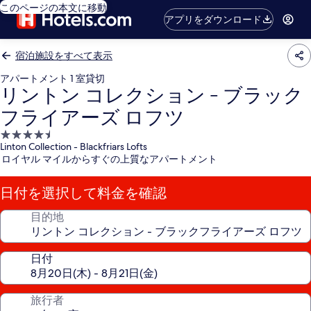
このページの本文に移動
アプリをダウンロード
宿泊施設をすべて表示
アパートメント 1 室貸切
リントン コレクション - ブラック
フライアーズ ロフツ
4.5
Linton Collection - Blackfriars Lofts
つ
ロイヤル マイルからすぐの上質なアパートメント
星
宿
日付を選択して料金を確認
泊
施
目的地
設
日付
旅行者