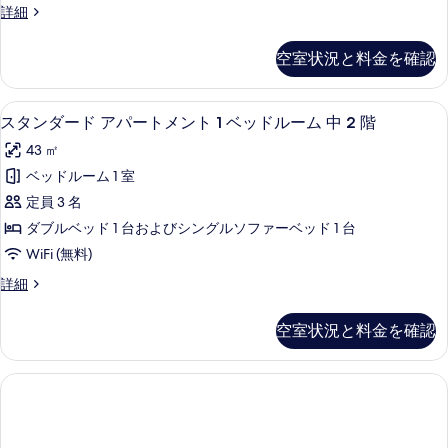
写
ド
ス
詳細
ム
ー
真
ル
ー
の
ー
ト
ペ
を
空室状況と料金を確認
ム
す
リ
メ
表
の
ア
べ
ン
詳
ア
示
スタンダード アパートメント 1 ベッドルーム
ス
て
細
23
パ
スタンダード アパートメント 1 ベッドルーム 中 2 階
ト
す
タ
ー
の
1
43 ㎡
る
ト
ン
写
ベ
メ
ベッドルーム 1 室
ダ
ン
真
ッ
定員 3 名
ト
ー
を
ド
1
ダブルベッド 1 台およびシングルソファーベッド 1 台
ド
ベ
表
ル
WiFi (無料)
ッ
ア
示
ー
ド
ス
詳細
パ
す
ル
タ
ム
ー
ー
ン
る
の
空室状況と料金を確認
ム
ダ
ト
の
す
ー
メ
詳
ド
べ
細
ア
ン
て
パ
ト
ー
の
ト