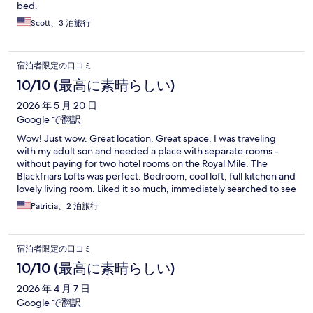
bed.
Scott、3 泊旅行
宿泊者限定の口コミ
10/10 (最高に素晴らしい)
2026 年 5 月 20 日
Google で翻訳
Wow! Just wow. Great location. Great space. I was traveling
with my adult son and needed a place with separate rooms -
without paying for two hotel rooms on the Royal Mile. The
Blackfriars Lofts was perfect. Bedroom, cool loft, full kitchen and
lovely living room. Liked it so much, immediately searched to see
what other cities The Linton Collection operates. Highly
Patricia、2 泊旅行
recommend.
宿泊者限定の口コミ
10/10 (最高に素晴らしい)
2026 年 4 月 7 日
Google で翻訳