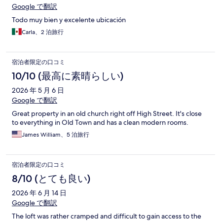
Google で翻訳
Todo muy bien y excelente ubicación
Carla、2 泊旅行
宿泊者限定の口コミ
10/10 (最高に素晴らしい)
2026 年 5 月 6 日
Google で翻訳
Great property in an old church right off High Street. It's close
to everything in Old Town and has a clean modern rooms.
James William、5 泊旅行
宿泊者限定の口コミ
8/10 (とても良い)
2026 年 6 月 14 日
Google で翻訳
The loft was rather cramped and difficult to gain access to the