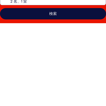
検索
リ
ン
ト
ン