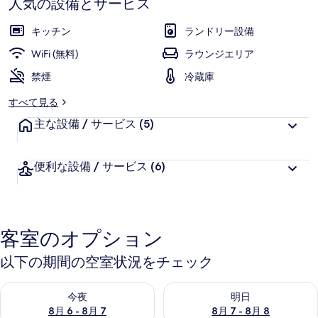
人気の設備とサービス
ら
ア
お
高
評
ー
客
キッチン
ランドリー設備
価
様
ズ
WiFi (無料)
ラウンジエリア
に
ロ
禁煙
好
冷蔵庫
評
フ
すべて見る
件
ツ
主な設備 / サービス
の
(5)
口
の
コ
写
便利な設備 / サービス
(6)
ミ
真
ギ
客室のオプション
ャ
ラ
以下の期間の空室状況をチェック
リ
今夜 8月 6 - 8月 7 の空室状況をチェック
明日 8月 7 - 8月 8 の空室
今夜
明日
ー
8月 6 - 8月 7
8月 7 - 8月 8