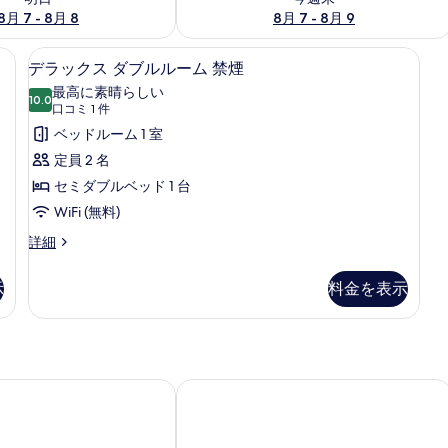
8月 7 - 8月 8
8月 7 - 8月 9
| セーフティボックス (室内)、防音設備、WiFi (無料)、ベッドシーツ
セーフティボックス (室内)、防音設備、
デ
1
デラックス ダブルルーム 禁煙
ラ
最高に素晴らしい
10.0
10 点中 10.0
ッ
(口
口コミ 1 件
コ
ク
ベッドルーム 1 室
ミ
ス
定員 2 名
1
ダ
セミダブルベッド 1 台
件)
ブ
WiFi (無料)
ル
デ
詳細
ラ
ル
ッ
示
料金を表示
ー
ク
ス
ム
ダ
禁
ブ
ル
煙
ル
イタヤ
東横 INN 宇都宮駅前 1
の
ー
す
ム
禁