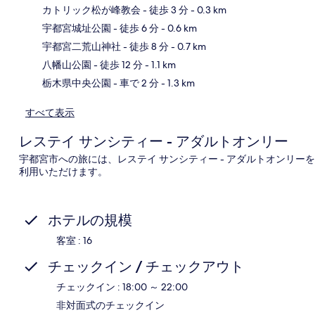
カトリック松が峰教会
- 徒歩 3 分
- 0.3 km
宇都宮城址公園
- 徒歩 6 分
- 0.6 km
地
宇都宮二荒山神社
- 徒歩 8 分
- 0.7 km
八幡山公園
- 徒歩 12 分
- 1.1 km
栃木県中央公園
- 車で 2 分
- 1.3 km
すべて表示
レステイ サンシティー - アダルトオンリー
宇都宮市への旅には、レステイ サンシティー - アダルトオンリーを
利用いただけます。
ホテルの規模
客室 : 16
チェックイン / チェックアウト
チェックイン : 18:00 ～ 22:00
非対面式のチェックイン