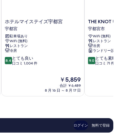
ホ
THE
ホテルマイステイズ宇都宮
THE KNOT UTSUNO
テ
KNOT
宇都宮
宇都宮市
ル
UTSUNOMIYA
駐車場あり
WiFi (無料)
マ
宇
WiFi (無料)
レストラン
イ
都
レストラン
冷房
ス
宮
冷房
ランドリー設備
テ
市
10
10
とても良い
とても素晴らしい
イ
8.4
9.0
段
段
口コミ 1,004 件
口コミ 71 件
ズ
階
階
宇
中
中
都
現
￥5,859
8.4、
9.0、
宮
在
と
と
宇
合計 ￥6,489
の
て
て
8 月 16 日 ～ 8 月 17 日
8 月
都
料
も
も
宮
金
良
素
は
い、
晴
￥5,859
口
ら
コ
し
ミ
い、
ログイン
無料で登録
1,004
口
件
コ