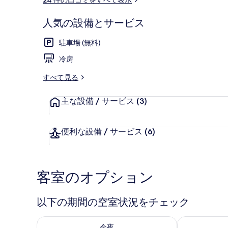
の
ミ
写
人気の設備とサービス
真
セーフティボッ
駐車場 (無料)
ギ
冷房
ャ
すべて見る
ラ
主な設備 / サービス
(3)
リ
ー
便利な設備 / サービス
(6)
客室のオプション
以下の期間の空室状況をチェック
今夜 8月 6 - 8月 7 の空室状況をチェック
明日 8月 7 
今夜