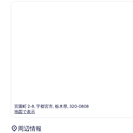
件
の
口
コ
ミ
宮園町 2-8, 宇都宮市, 栃木県, 320-0808
地図で表示
周辺情報