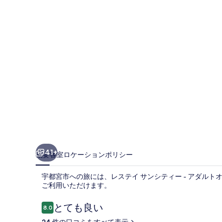
ン
シ
テ
ィ
ー
-
ア
ダ
ル
ト
41+
概要
客室
ロケーション
ポリシー
オ
宇都宮市への旅には、レステイ サンシティー - アダルト
ン
ご利用いただけます。
リ
口
とても良い
8.0
ー
10段階中8.0
コ
24 件の口コミをすべて表示