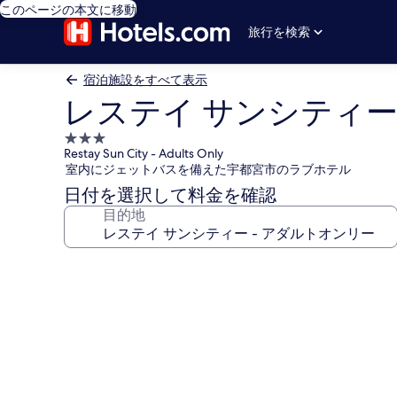
このページの本文に移動
旅行を検索
宿泊施設をすべて表示
レステイ サンシティー
3.0
Restay Sun City - Adults Only
つ
室内にジェットバスを備えた宇都宮市のラブホテル
星
日付を選択して料金を確認
宿
目的地
泊
施
設
レ
ス
テ
イ
サ