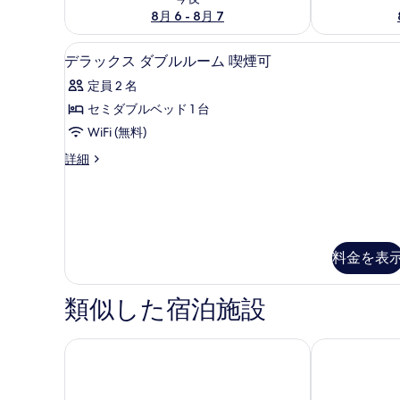
8月 6 - 8月 7
デラックス ダブルルーム 喫煙可 
デ
10
デラックス ダブルルーム 喫煙可
ラ
定員 2 名
ッ
セミダブルベッド 1 台
ク
WiFi (無料)
ス
デ
詳細
ダ
ラ
ブ
ッ
ク
ル
ス
ル
ダ
ブ
料金を表
ー
ル
ム
ル
類似した宿泊施設
ー
喫
ム
煙
喫
JR 東日本ホテルメッツ 宇都宮
ホテルニュー
煙
可
可
の
の
詳