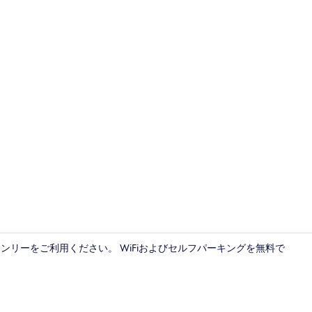
外観
オンリーをご利用ください。 WiFiおよびセルフパーキングを無料で
薄型テレビ