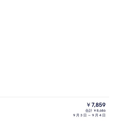
外観
現
￥7,859
在
合計 ￥8,686
の
9 月 3 日 ～ 9 月 4 日
個別の浴槽とシャワー、ジェットバス、
料
金
は