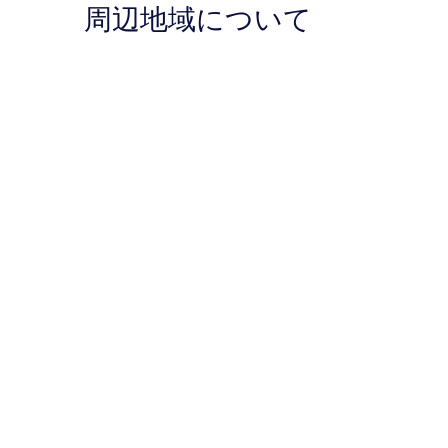
周辺地域について
ミ
コ
1,003
ミ
件
件
の
口
コ
ミ