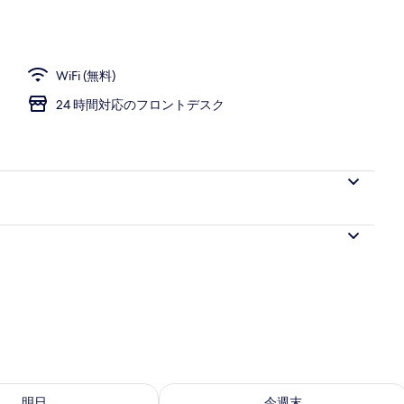
クス (室内)、防音設備、WiFi (無料)、ベッドシーツ
WiFi (無料)
24 時間対応のフロントデスク
- 8月 8 の空室状況をチェック
今週末 8月 7 - 8月 9 の空室状況をチ
明日
今週末