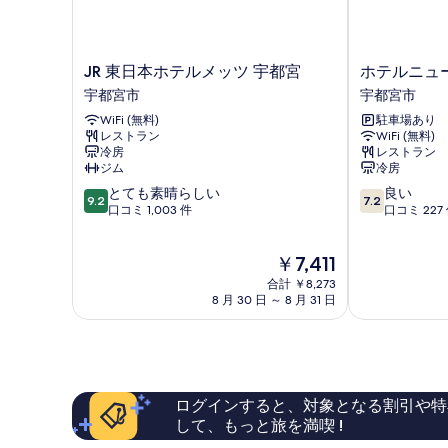
す
細
べ
て
JR
ホ
JR 東日本ホテルメッツ 宇都宮
ホテルニュ
の
東
テ
宇都宮市
宇都宮市
写
日
ル
WiFi (無料)
駐車場あり
本
ニ
真
レストラン
WiFi (無料)
ホ
ュ
冷房
レストラン
を
テ
ー
ジム
冷房
ル
イ
表
10
10
とても素晴らしい
良い
メ
タ
9.2
7.2
示
段
段
口コミ 1,003 件
口コミ 227
ッ
ヤ
階
階
ツ
宇
す
中
中
宇
都
る
現
￥7,411
9.2、
7.2、
都
宮
在
と
良
宮
合計 ￥8,273
市
の
て
い、
8 月 30 日 ～ 8 月 31 日
宇
料
も
口
都
金
素
コ
宮
は
晴
ミ
市
￥7,411
ら
227
し
件
ログインすると、対象となる割引や特
い、
件
して、もっと旅を満喫 !
口
の
コ
口