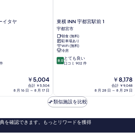
べ
煙
て
の
詳
の
細
東
ーイタヤ
東横 INN 宇都宮駅前 1
写
横
宇都宮市
真
INN
朝食 (無料)
宇
を
駐車場あり
都
WiFi (無料)
表
宮
冷房
駅
示
10
とても良い
前
8.0
す
段
 件
口コミ 902 件
1
階
宇
る
中
都
現
現
￥5,004
￥8,178
8.0、
宮
在
在
と
合計 ￥5,504
市
合計 ￥9,048
の
の
て
8 月 16 日 ～ 8 月 17 日
8 月 28 日 ～ 8 月 29 日
料
料
も
金
金
良
類似施設を比較
は
は
い、
￥5,004
￥8,178
口
コ
典を確認できます。もっとリワードを獲得
ミ
902
件