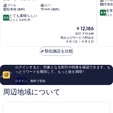
プール
ン
テ
示
空港送
ト
プール
スパ
ー
す
駐車場 (無料)
WiFi (無料)
ホ
ジ
10
非常
8.8
テ
ホ
段
口コミ
る
10
とても素晴らしい
9.0
ル
テ
階
段
口コミ 3,470 件
マ
ル
中
階
現
￥12,186
ニ
マ
8.8、
中
在
ラ
ニ
非
9.0、
合計 ￥13,648
の
ニ
ラ
常
税およびサービス料込み
と
料
ア
9 月 1 日 ～ 9 月 2 日
バ
に
て
金
NAIA
ラ
良
も
は
タ
類似施設を比較
ン
い、
素
￥12,186
ー
ゲ
口
晴
ミ
イ
コ
ら
ナ
76
ミ
し
ログインすると、対象となる割引や特典を確認できます。も
ル
3,582
い、
っとリワードを獲得して、もっと旅を満喫 !
3
件
口
MNL
件
コ
ログイン
無料で登録
ニ
の
ミ
ュ
口
3,470
周辺地域について
ー
コ
件
ポ
ミ
件
ー
の
ト
口
シ
コ