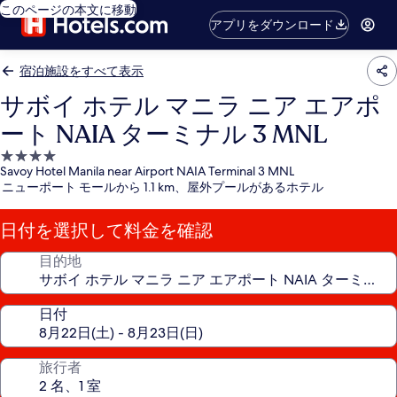
このページの本文に移動
アプリをダウンロード
宿泊施設をすべて表示
サボイ ホテル マニラ ニア エアポ
ート NAIA ターミナル 3 MNL
4.0
Savoy Hotel Manila near Airport NAIA Terminal 3 MNL
つ
ニューポート モールから 1.1 km、屋外プールがあるホテル
星
宿
日付を選択して料金を確認
泊
施
目的地
設
日付
旅行者