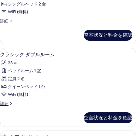
ク
を
シングルベッド 2 台
ツ
表
WiFi (無料)
イ
示
ク
詳細
ン
ラ
す
ル
シ
空室状況と料金を確認
る
ッ
ー
ク
ム
ツ
ミニバー、セーフティボックス (室内)、
ク
4
イ
クラシック ダブルルーム
の
ラ
ン
す
23 ㎡
ル
シ
ー
べ
ベッドルーム 1 室
ッ
ム
て
定員 2 名
の
ク
詳
の
クイーンベッド 1 台
ダ
細
写
WiFi (無料)
ブ
真
ク
詳細
ル
ラ
を
ル
シ
空室状況と料金を確認
表
ッ
ー
ク
示
ム
ダ
ミニバー、セーフティボックス (室内)、
プ
す
5
ブ