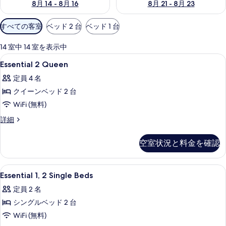
8月 14 - 8月 16
8月 21 - 8月 23
利
すべての客室
ベッド 2 台
ベッド 1 台
用
可
14 室中 14 室を表示中
能
Essential
ミニバー、セーフティボックス (室内)、
9
Essential 2 Queen
な
2
客
定員 4 名
Queen
室
クイーンベッド 2 台
の
の
WiFi (無料)
す
絞
べ
Essential
詳細
り
2
て
込
Queen
空室状況と料金を確認
み
の
の
条
詳
写
細
件
Essential
ミニバー、セーフティボックス (室内)、
真
5
Essential 1, 2 Single Beds
1,
を
定員 2 名
2
表
シングルベッド 2 台
Single
示
Beds
WiFi (無料)
す