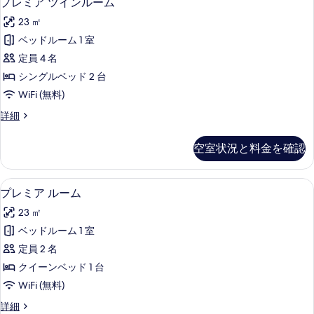
プレミア ツインルーム
の
レ
ル
る
す
23 ㎡
ル
ミ
ー
べ
ベッドルーム 1 室
ア
ム
て
定員 4 名
の
ツ
詳
の
シングルベッド 2 台
イ
細
写
WiFi (無料)
ン
真
プ
詳細
ル
レ
を
ー
ミ
空室状況と料金を確認
表
ア
ム
ツ
示
の
イ
プレミア ルーム | ミニバー、セーフティ
プ
す
7
ン
プレミア ルーム
す
レ
ル
る
べ
23 ㎡
ー
ミ
ム
て
ベッドルーム 1 室
ア
の
の
定員 2 名
詳
ル
細
写
クイーンベッド 1 台
ー
真
WiFi (無料)
ム
を
プ
詳細
の