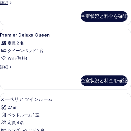
の
Essential
詳細
る
1,
す
2
べ
空室状況と料金を確認
Single
て
Beds
の
の
Premier
ミニバー、セーフティボックス (室内)、
9
詳
Premier Deluxe Queen
Deluxe
写
細
定員 2 名
Queen
真
クイーンベッド 1 台
の
を
WiFi (無料)
す
表
べ
Premier
詳細
示
Deluxe
て
す
Queen
空室状況と料金を確認
の
の
る
詳
写
細
ミニバー、セーフティボックス (室内)、
ス
真
6
スーペリア ツインルーム
ー
を
27 ㎡
ペ
表
ベッドルーム 1 室
リ
示
定員 4 名
ア
す
シングルベッド 2 台