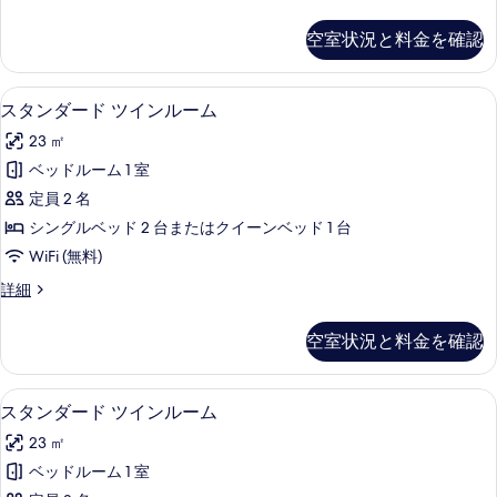
レ
表
す
ミ
空室状況と料金を確認
示
ア
べ
ル
す
て
ー
ミニバー、セーフティボックス (室内)、
ス
る
4
ム
スタンダード ツインルーム
の
タ
の
写
23 ㎡
詳
ン
細
真
ベッドルーム 1 室
ダ
を
定員 2 名
ー
表
シングルベッド 2 台またはクイーンベッド 1 台
ド
示
WiFi (無料)
ツ
す
ス
詳細
イ
タ
る
ン
ン
空室状況と料金を確認
ダ
ル
ー
ー
ド
ミニバー、セーフティボックス (室内)、
ス
4
ツ
スタンダード ツインルーム
ム
タ
イ
の
23 ㎡
ン
ン
ル
す
ベッドルーム 1 室
ダ
ー