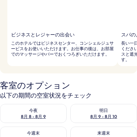
ビジネスとレジャーの出会い
スパの
このホテルではビジネスセンター、コンシェルジュサ
長い一
ービスをお使いいただけます。お仕事の後は、お部屋
くださ
でのマッサージやバーでおくつろぎいただけます。
スと遮
す。
客室のオプション
以下の期間の空室状況をチェック
今夜 8月 8 - 8月 9 の空室状況をチェック
明日 8月 9 - 8月 10 の空室
今夜
明日
8月 8 - 8月 9
8月 9 - 8月 10
今週末 8月 14 - 8月 16 の空室状況をチェック
来週末 8月 21 - 8月 23 の
今週末
来週末