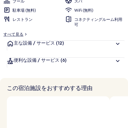
プール
スパ
ミ
駐車場 (無料)
WiFi (無料)
ナ
レストラン
コネクティングルーム利用
ル
可
3
すべて見る
MNL
主な設備 / サービス
(12)
の
写
便利な設備 / サービス
(6)
真
ギ
ャ
この宿泊施設をおすすめする理由
ラ
リ
ー