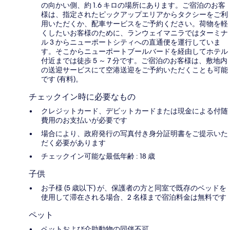
の向かい側、約 1.6 キロの場所にあります。ご宿泊のお客
様は、指定されたピックアップエリアからタクシーをご利
用いただくか、配車サービスをご予約ください。荷物を軽
くしたいお客様のために、ランウェイマニラではターミナ
ル 3 からニューポートシティへの直通便を運行していま
す。そこからニューポートブールバードを経由してホテル
付近までは徒歩 5 ～ 7 分です。ご宿泊のお客様は、敷地内
の送迎サービスにて空港送迎をご予約いただくことも可能
です (有料)。
チェックイン時に必要なもの
クレジットカード、デビットカードまたは現金による付随
費用のお支払いが必要です
場合により、政府発行の写真付き身分証明書をご提示いた
だく必要があります
チェックイン可能な最低年齢 : 18 歳
子供
お子様 (5 歳以下) が、保護者の方と同室で既存のベッドを
使用して滞在される場合、2 名様まで宿泊料金は無料です
ペット
ペットおよび介助動物の同伴不可