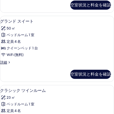
オ
ッ
空室状況と料金を確認
表
ク
ス
ス
示
イ
ス
グランド スイート | リビング エリア 
グ
す
4
タ
グランド スイート
ー
ラ
ジ
る
ト
50 ㎡
オ
ン
ス
の
ベッドルーム 1 室
ド
イ
す
定員 4 名
ー
ス
ト
べ
クイーンベッド 1 台
イ
の
て
WiFi (無料)
詳
ー
の
細
グ
詳細
ト
ラ
写
の
ン
空室状況と料金を確認
真
ド
す
ス
を
べ
イ
クラシック ツインルーム | ミニバー、セ
ク
表
4
ー
クラシック ツインルーム
て
ラ
ト
示
の
23 ㎡
の
シ
す
詳
写
ベッドルーム 1 室
ッ
る
細
真
定員 4 名