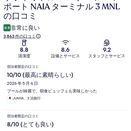
ポート NAIA ターミナル 3 MNL
コ
の口コミ
ミ
非常に良い
8.8
3,863 件の口コミ
8.8
8.6
9.2
清潔度
設備とサービス
スタッフとサービス
口
宿泊者限定の口コミ
コ
10/10 (最高に素晴らしい)
ミ
2026 年 5 月 6 日
プールが綺麗で、朝食ビュッフェも美味しかった
JUNYA、3 泊旅行
宿泊者限定の口コミ
8/10 (とても良い)