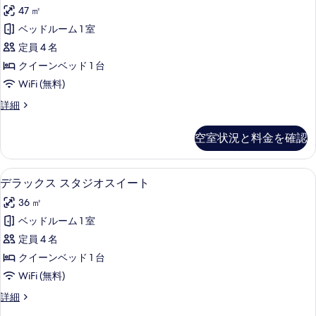
グ
ム
る
の
47 ㎡
の
ゼ
詳
写
ベッドルーム 1 室
ク
細
真
定員 4 名
テ
を
クイーンベッド 1 台
ィ
表
WiFi (無料)
ブ
示
エ
詳細
ス
グ
す
イ
ゼ
空室状況と料金を確認
る
ク
ー
テ
ト
ィ
デラックス スタジオスイート | ミニバ
デ
5
ブ
デラックス スタジオスイート
の
ラ
ス
す
36 ㎡
イ
ッ
ー
べ
ベッドルーム 1 室
ク
ト
て
定員 4 名
の
ス
詳
の
クイーンベッド 1 台
ス
細
写
WiFi (無料)
タ
真
デ
詳細
ジ
ラ
を