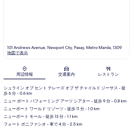
テ
ミ
ィ
101 Andrews Avenue, Newport City, Pasay, Metro Manila, 1309
地図で表示
地図
周辺情報
交通案内
レストラン
シュライン オブ セント テレーズ オブ ザ チャイルド ジーサス
- 徒
歩 6 分
- 0.6 km
ニュー ポート パフォーミング アーツ シアター
- 徒歩 9 分
- 0.8 km
ニューポート ワールド リゾーツ
- 徒歩 11 分
- 1.0 km
ニューポート モール
- 徒歩 13 分
- 1.1 km
フォート ボニファシオ
- 車で 4 分
- 2.5 km