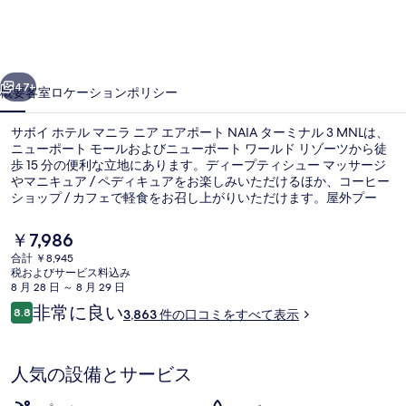
ル
マ
前へ
次へ
ニ
47+
概要
客室
ロケーション
ポリシー
ラ
サボイ ホテル マニラ ニア エアポート NAIA ターミナル 3 MNLは、
ニ
ニューポート モールおよびニューポート ワールド リゾーツから徒
歩 15 分の便利な立地にあります。ディープティシュー マッサージ
ア
やマニキュア / ペディキュアをお楽しみいただけるほか、コーヒー
エ
ショップ / カフェで軽食をお召し上がりいただけます。屋外プー
ル、プールサイドバー、およびフィットネスセンターなどの設備も
ア
あります。旅行者は寝心地の良いベッドや親切なスタッフを評価し
現
￥7,986
ています。
在
ポ
合計 ￥8,945
の
税およびサービス料込み
屋外プール
ー
料
8 月 28 日 ～ 8 月 29 日
金
口
非常に良い
ト
8.8
3,863 件の口コミをすべて表示
は
10段階中8.8
コ
￥7,986
NAIA
ミ
で
す
タ
人気の設備とサービス
ー