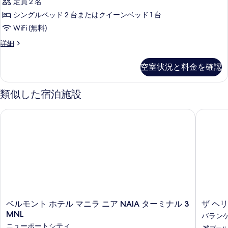
べ
定員 2 名
ム
ー
の
て
シングルベッド 2 台またはクイーンベッド 1 台
ド
詳
の
WiFi (無料)
細
ツ
写
ス
詳細
イ
タ
真
ン
ン
空室状況と料金を確認
を
ダ
ル
ー
表
ー
ド
類似した宿泊施設
示
ツ
ム
イ
す
ベルモント ホテル マニラ ニア NAIA ターミナル 3 MNL
ザ ヘリ
の
ン
る
ル
す
ー
べ
ム
の
て
詳
の
細
写
真
ベ
ザ
ベルモント ホテル マニラ ニア NAIA ターミナル 3
ザ ヘ
を
ル
ヘ
MNL
バランゲ
表
モ
リ
ニューポートシティ