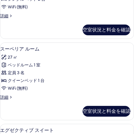
ツ
る
WiFi (無料)
イ
ス
詳細
ン
ー
ル
ペ
空室状況と料金を確認
リ
ー
ア
ム
ツ
スーペリア ルーム | ミニバー、セーフテ
ス
5
イ
スーペリア ルーム
の
ー
ン
す
27 ㎡
ル
ペ
ー
べ
ベッドルーム 1 室
リ
ム
て
定員 3 名
の
ア
詳
の
クイーンベッド 1 台
ル
細
写
WiFi (無料)
ー
真
ス
詳細
ム
ー
を
の
ペ
空室状況と料金を確認
表
リ
す
ア
示
べ
ル
エグゼクティブ スイート | リビング エ
エ
す
5
ー
エグゼクティブ スイート
て