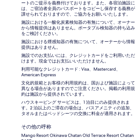
ートのご提示を義務付け​ております。また、各宿泊施設に
は、ご宿泊者全員のパスポートをコピーし保存する義務が
課せられておりますの​で、ご協力をお願いいたします。
施設における一酸化炭素検知器の有無について、オーナー
から情報提供はありません。ポータブル検知器の持ち込み
をご検討ください。
施設における煙感知器の有無について、オーナーから情報
提供はありません。
施設でのお支払いには、クレジットカードをご利用いただ
けます。現金ではお支払いいただけません。
利用可能なクレジットカード : Visa、Mastercard、
American Express
文化的規範とお客様の利用規約は、国および施設によって
異なる場合がありますのでご注意ください。掲載の利用規
約は施設から提供されています。
ハウスキーピング サービスは、1 泊目にのみ提供されま
す。2 泊以上のご滞在の場合は、バスアメニティの追加、
タオルまたはベッドシーツの交換に料金が適用されます。
その他の呼称
Mango Resort Okinawa Chatan Old Terrace Resort Chatan