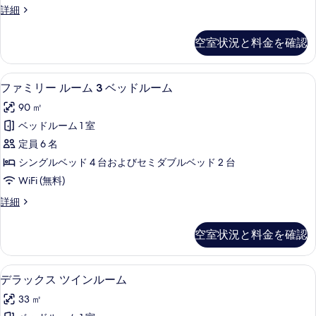
ス
詳細
ブ
タ
ル
ン
空室状況と料金を確認
ダ
ル
ー
ー
ド
ファミリー ルーム 3 ベッドルーム | 
フ
12
ダ
ファミリー ルーム 3 ベッドルーム
ム
ァ
ブ
の
90 ㎡
ル
ミ
ル
す
ベッドルーム 1 室
リ
ー
べ
定員 6 名
ム
ー
の
て
シングルベッド 4 台およびセミダブルベッド 2 台
ル
詳
の
WiFi (無料)
細
ー
写
フ
詳細
ム
ァ
真
3
ミ
空室状況と料金を確認
を
リ
ベ
ー
表
ッ
ル
デラックス ツインルーム | デスク、WiFi
デ
示
12
ー
ド
デラックス ツインルーム
ラ
ム
す
ル
33 ㎡
3
ッ
る
ベ