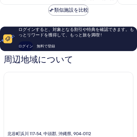
料
て
中
に
金
類似施設を比較
も
頭
良
は
良
郡
い、
￥18,772
い、
口
口
コ
ログインすると、対象となる割引や特典を確認できます。も
コ
ミ
っとリワードを獲得して、もっと旅を満喫 !
ミ
253
517
件
ログイン
無料で登録
件
件
件
の
周辺地域について
の
口
口
コ
コ
ミ
ミ
北谷町浜川 117-54, 中頭郡, 沖縄県, 904-0112