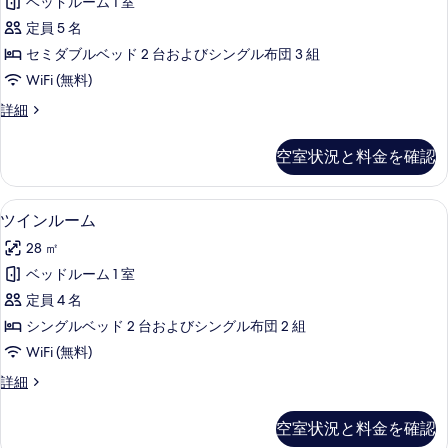
ー
ベッドルーム 1 室
ク
ッ
ム
定員 5 名
ド
ス
の
ル
セミダブルベッド 2 台およびシングル布団 3 組
ツ
ー
す
WiFi (無料)
ム
イ
べ
の
デ
詳細
ン
詳
ラ
て
細
ル
ッ
の
空室状況と料金を確認
ク
ー
写
ス
ム
ツ
真
ツインルーム | リビングルーム | 薄型
ツ
8
イ
ツインルーム
の
を
イ
ン
す
28 ㎡
ル
表
ン
ー
べ
ベッドルーム 1 室
示
ル
ム
て
定員 4 名
の
す
ー
詳
の
シングルベッド 2 台およびシングル布団 2 組
る
ム
細
写
WiFi (無料)
の
真
ツ
詳細
す
イ
を
べ
ン
空室状況と料金を確認
表
ル
て