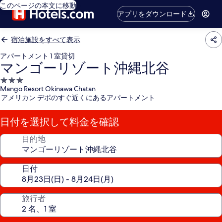
このページの本文に移動
アプリをダウンロード
宿泊施設をすべて表示
アパートメント 1 室貸切
マンゴーリゾート沖縄北谷
3.0
Mango Resort Okinawa Chatan
つ
アメリカン デポのすぐ近くにあるアパートメント
星
宿
日付を選択して料金を確認
泊
施
目的地
設
日付
旅行者