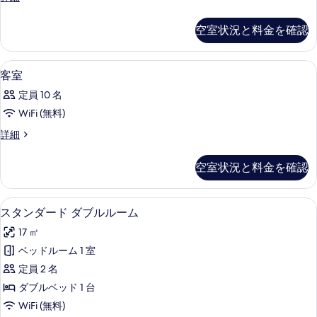
ツ
細
ラ
て
イ
ッ
空室状況と料金を確認
の
ク
ン
ス
写
1LDK
ツ
内装
客
真
1
イ
の
客室
室
ン
を
す
定員 10 名
1LDK
の
表
べ
の
WiFi (無料)
す
示
詳
て
客
詳細
細
べ
す
室
の
て
の
る
写
空室状況と料金を確認
詳
の
真
細
写
を
スタンダード ダブルルーム | デスク、Wi
ス
9
スタンダード ダブルルーム
真
表
タ
を
17 ㎡
示
ン
表
ベッドルーム 1 室
す
ダ
示
定員 2 名
る
ー
す
ダブルベッド 1 台
ド
る
WiFi (無料)
ダ