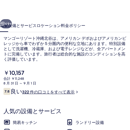
ゾ
ー
前へ
次へ
ト
49+
概要
設備とサービス
ロケーション
料金
ポリシー
沖
マンゴーリゾート沖縄北谷は、アメリカン デポおよびアメリカンビ
縄
レッジから車でわずか 5 分圏内の便利な立地にあります。特別設備
として洗濯機、冷蔵庫、および電子レンジなどが、全アパートメン
北
トに完備しています。旅行者は総合的な施設のコンディションを高
谷
く評価しています。
の
現
￥10,157
在
写
合計 ￥11,248
の
8 月 31 日 ～ 9 月 1 日
ファミリー ルーム 3 ベッドルーム | 
真
料
口
良い
7.8
322 件の口コミをすべて表示
金
10段階中7.8
ギ
コ
は
ミ
￥10,157
ャ
で
人気の設備とサービス
す
ラ
簡易キッチン
ランドリー設備
リ