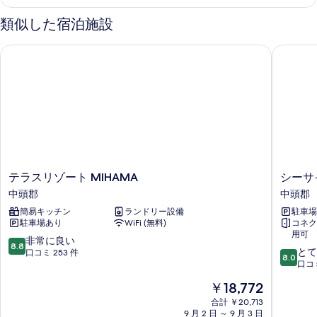
ー
示
の
ム
類似した宿泊施設
す
の
写
詳
る
テラスリゾート MIHAMA
シーサイ
真
細
を
表
示
す
る
テ
シ
テラスリゾート MIHAMA
シーサ
ラ
ー
中頭郡
中頭郡
ス
サ
簡易キッチン
ランドリー設備
駐車場
リ
イ
駐車場あり
WiFi (無料)
コネク
ゾ
ド
用可
ー
ホ
10
非常に良い
8.8
10
ト
テ
とて
段
口コミ 253 件
8.0
段
MIHAMA
ル
口コミ
階
階
中
ザ
中
現
￥18,772
中
頭
ビ
8.8、
在
8.0、
郡
合計 ￥20,713
ー
非
の
9 月 2 日 ～ 9 月 3 日
と
チ
常