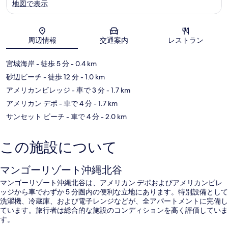
地図で表示
地図
周辺情報
交通案内
レストラン
宮城海岸
- 徒歩 5 分
- 0.4 km
砂辺ビーチ
- 徒歩 12 分
- 1.0 km
アメリカンビレッジ
- 車で 3 分
- 1.7 km
アメリカン デポ
- 車で 4 分
- 1.7 km
サンセット ビーチ
- 車で 4 分
- 2.0 km
この施設について
マンゴーリゾート沖縄北谷
マンゴーリゾート沖縄北谷は、アメリカン デポおよびアメリカンビレ
ッジから車でわずか 5 分圏内の便利な立地にあります。特別設備として
洗濯機、冷蔵庫、および電子レンジなどが、全アパートメントに完備し
ています。旅行者は総合的な施設のコンディションを高く評価していま
す。