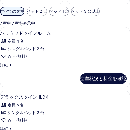
利
すべての客室
ベッド 2 台
ベッド 1 台
ベッド 3 台以上
用
可
7 室中 7 室を表示中
能
デスク、WiFi (無料)
ハ
1
ハリウッドツインルーム
な
リ
客
定員 4 名
ウ
室
シングルベッド 2 台
ッ
の
WiFi (無料)
ド
絞
ハ
詳細
り
ツ
リ
込
イ
ウ
空室状況と料金を確認
み
ッ
ン
条
ド
ル
ツ
件
デスク、WiFi (無料)
デ
1
イ
デラックスツイン 1LDK
ー
ラ
ン
ム
定員 5 名
ル
ッ
ー
の
シングルベッド 2 台
ク
ム
す
WiFi (無料)
の
ス
詳
べ
デ
詳細