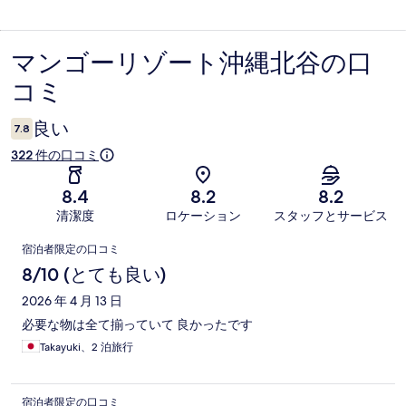
マンゴーリゾート沖縄北谷の口
口
コミ
コ
ミ
良い
7.8
322 件の口コミ
8.4
8.2
8.2
清潔度
ロケーション
スタッフとサービス
口
宿泊者限定の口コミ
コ
8/10 (とても良い)
ミ
2026 年 4 月 13 日
必要な物は全て揃っていて 良かったです
Takayuki、2 泊旅行
宿泊者限定の口コミ