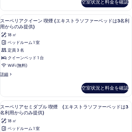
煙
空室状況と料金を確認
ベ
リ
ド
(エ
ッ
ア
ド
は
ダ
キ
デスク、アイロン / アイロン台、WiFi
ス
は
5
ブ
スーペリアクイーン 喫煙 (エキストラソファーベッドは3名利
3
ス
3
ー
ル
用からのみ提供)
名
名
喫
ト
ペ
利
18 ㎡
利
煙
ラ
用
リ
(エ
ベッドルーム 1 室
用
か
ソ
キ
ア
定員 3 名
ら
か
ス
フ
ク
の
ト
クイーンベッド 1 台
ら
み
ァ
ラ
イ
WiFi (無料)
の
提
ソ
ー
ー
供)
フ
み
ス
詳細
ベ
の
ァ
ン
ー
提
詳
ー
ッ
ペ
喫
細
空室状況と料金を確認
ベ
供)
リ
ド
煙
ッ
ア
の
ド
は
ク
(エ
デスク、アイロン / アイロン台、WiFi
ス
す
は
4
イ
スーペリアセミダブル 喫煙 (エキストラソファーベッドは3
3
キ
3
ー
ー
べ
名利用からのみ提供)
名
名
ン
ス
ペ
て
利
18 ㎡
利
喫
ト
用
リ
煙
の
ベッドルーム 1 室
用
か