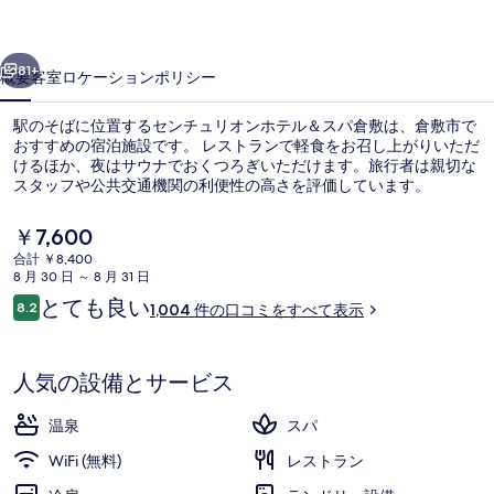
ン
前へ
次へ
ホ
81+
概要
客室
ロケーション
ポリシー
テ
駅のそばに位置するセンチュリオンホテル＆スパ倉敷は、倉敷市で
ル
おすすめの宿泊施設です。 レストランで軽食をお召し上がりいただ
けるほか、夜はサウナでおくつろぎいただけます。旅行者は親切な
＆
スタッフや公共交通機関の利便性の高さを評価しています。
ス
現
￥7,600
パ
在
合計 ￥8,400
の
倉
8 月 30 日 ～ 8 月 31 日
料
口
とても良い
8.2
コンフォートツイ
敷
1,004 件の口コミをすべて表示
金
10段階中8.2
コ
は
の
ミ
￥7,600
で
人気の設備とサービス
写
す
真
温泉
スパ
ギ
WiFi (無料)
レストラン
ャ