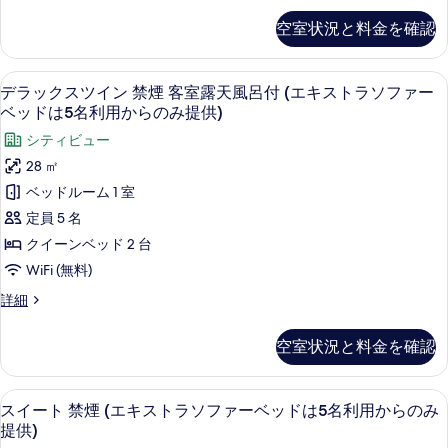
示
の
供)
ー
ッ
フ
禁
す
の
空室状況と料金を確認
ベ
み
ォ
ド
詳
煙
ッ
る
ー
提
細
ド
は
ト
(エ
デ
供)
は
11
ツ
デラックスツイン 禁煙 客室露天風呂付 (エキストラソファー
5
キ
5
ラ
イ
の
ベッドは5名利用からのみ提供)
名
名
ン
ス
ッ
す
利
シティビュー
利
禁
ト
用
ク
煙
べ
28 ㎡
用
か
ラ
(エ
ス
て
ベッドルーム 1 室
ら
か
キ
ソ
ツ
の
の
ス
定員 5 名
ら
み
フ
ト
イ
写
クイーンベッド 2 台
の
提
ラ
ァ
ン
供)
真
ソ
WiFi (無料)
み
ー
の
フ
禁
を
提
デ
詳細
詳
ァ
ベ
煙
ラ
表
細
ー
供)
ッ
ッ
客
ベ
示
空室状況と料金を確認
の
ク
ッ
ド
室
す
ス
す
ド
は
ツ
露
は
る
デスク、アイロン / アイロン台、WiFi
ス
べ
12
イ
スイート 禁煙 (エキストラソファーベッドは5名利用からのみ
5
5
天
イ
ン
て
提供)
名
名
禁
風