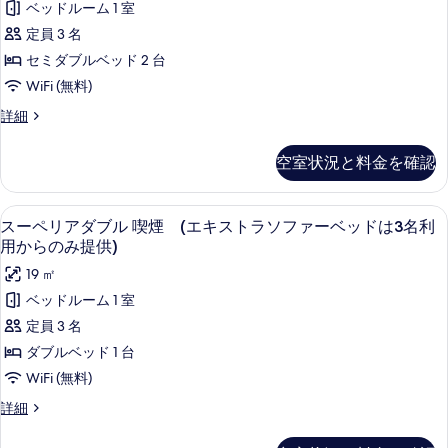
る
リ
ー
ベッドルーム 1 室
可
の
ム
ア
定員 3 名
喫
の
す
ツ
煙
セミダブルベッド 2 台
す
べ
可
イ
WiFi (無料)
べ
の
て
ン
詳
ス
詳細
て
の
細
喫
ー
の
写
ペ
煙
空室状況と料金を確認
リ
写
真
(エ
ア
真
を
ツ
キ
デスク、アイロン / アイロン台、WiFi
ス
を
4
イ
スーペリアダブル 喫煙 (エキストラソファーベッドは3名利
表
ス
ー
ン
用からのみ提供)
表
示
喫
ト
ペ
示
19 ㎡
煙
す
ラ
リ
(エ
す
ベッドルーム 1 室
る
ソ
キ
ア
る
定員 3 名
ス
フ
ダ
ト
ダブルベッド 1 台
ァ
ラ
ブ
WiFi (無料)
ソ
ー
ル
フ
ス
詳細
ベ
ァ
喫
ー
ー
ッ
ペ