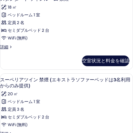
ド
詳
(エ
タ
ー
提
は
細
は
18 ㎡
ン
キ
3
ン
供)
禁
3
ベッドルーム 1 室
名
ス
ダ
煙
の
利
名
定員 2 名
ト
(エ
用
ー
す
利
キ
セミダブルベッド 2 台
か
ラ
ド
べ
ス
ら
用
WiFi (無料)
ソ
ト
ツ
の
て
か
ラ
ス
詳細
み
フ
イ
の
ソ
タ
ら
提
ァ
フ
ン
ン
供)
写
の
空室状況と料金を確認
ァ
ダ
ー
の
ル
真
ー
み
ー
詳
ベ
ー
ベ
ド
を
細
提
デスク、アイロン / アイロン台、WiFi
ス
ッ
ッ
14
ツ
スーペリアツイン 禁煙 (エキストラソファーベッドは3名利用
ム
表
供)
ド
ー
イ
からのみ提供)
ド
禁
は
示
ン
の
ペ
は
20 ㎡
3
ル
煙
す
す
リ
名
ー
3
ベッドルーム 1 室
の
る
利
ム
べ
ア
名
定員 3 名
用
禁
す
て
ツ
か
利
煙
セミダブルベッド 2 台
べ
ら
の
の
イ
用
WiFi (無料)
の
て
詳
写
ン
か
み
細