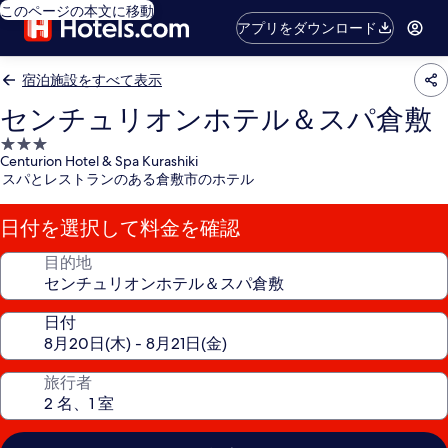
このページの本文に移動
アプリをダウンロード
宿泊施設をすべて表示
センチュリオンホテル＆スパ倉敷
3.0
Centurion Hotel & Spa Kurashiki
つ
スパとレストランのある倉敷市のホテル
星
宿
日付を選択して料金を確認
泊
施
目的地
設
日付
旅行者