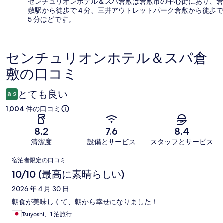
センチュリオンホテル＆スパ倉敷は倉敷市の中心街にあり、倉
敷駅から徒歩で 4 分、三井アウトレットパーク倉敷から徒歩で
5 分ほどです。
センチュリオンホテル＆スパ倉
口
敷の口コミ
コ
ミ
とても良い
8.2
1,004 件の口コミ
8.2
7.6
8.4
清潔度
設備とサービス
スタッフとサービス
口
宿泊者限定の口コミ
コ
10/10 (最高に素晴らしい)
ミ
2026 年 4 月 30 日
朝食が美味しくて、朝から幸せになりました！
Tsuyoshi、1 泊旅行