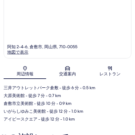
の
写
真
を
表
示
阿知 2-4-6, 倉敷市, 岡山県, 710-0055
す
地図で表示
る
地図
周辺情報
交通案内
レストラン
三井アウトレットパーク倉敷
- 徒歩 6 分
- 0.5 km
大原美術館
- 徒歩 7 分
- 0.7 km
倉敷市立美術館
- 徒歩 10 分
- 0.9 km
いがらしゆみこ美術館
- 徒歩 12 分
- 1.0 km
アイビースクエア
- 徒歩 12 分
- 1.0 km