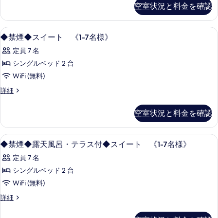
の
空室状況と料金を確認
詳
細
◆
デスク、アイロン / アイロン台、WiFi
1
◆禁煙◆スイート 《1-7名様》
禁
定員 7 名
煙
シングルベッド 2 台
◆
WiFi (無料)
ス
◆
詳細
イ
禁
ー
煙
空室状況と料金を確認
◆
ト
ス
《1-
イ
◆
内装
7
1
ー
◆禁煙◆露天風呂・テラス付◆スイート 《1-7名様》
禁
ト
名
定員 7 名
《1-
煙
様》
7
シングルベッド 2 台
◆
名
の
WiFi (無料)
露
様》
す
の
◆
詳細
天
べ
詳
禁
風
細
煙
て