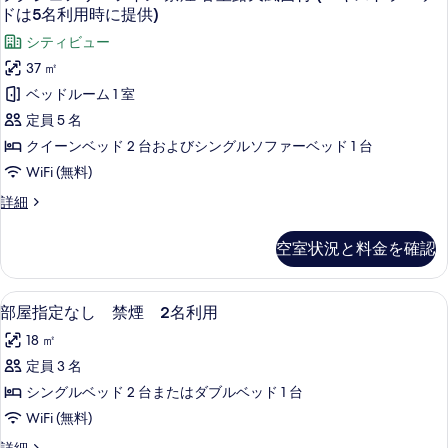
(エ
示
グ
天
表
ドは5名利用時に提供)
ァ
ー
風
キ
す
ー
ジ
示
シティビュー
呂
ベ
ベ
ス
る
ュ
付
す
37 ㎡
ッ
ッ
ト
禁
ア
ド
る
ベッドルーム 1 室
煙
ド
は
ラ
リ
(エ
定員 5 名
5
は
ソ
キ
ー
名
クイーンベッド 2 台およびシングルソファーベッド 1 台
5
ス
フ
利
ツ
ト
WiFi (無料)
名
用
ァ
ラ
イ
か
利
ラ
詳細
ソ
ー
ら
ン
グ
フ
用
の
ベ
ジ
禁
ァ
空室状況と料金を確認
み
か
ュ
ー
ッ
提
煙
ア
ら
ベ
供)
ド
リ
客
ッ
デスク、アイロン / アイロン台、WiFi
部
の
の
12
ー
部屋指定なし 禁煙 2名利用
は
ド
室
詳
屋
ツ
み
は
細
5
18 ㎡
イ
露
5
指
提
名
ン
定員 3 名
名
天
定
禁
供)
利
利
シングルベッド 2 台またはダブルベッド 1 台
風
煙
な
用
の
用
客
WiFi (無料)
か
呂
し
す
室
か
ら
部