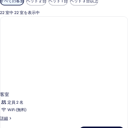
すべての客室
ベッド 2 台
ベッド 1 台
ベッド 3 台以上
用
可
22 室中 22 室を表示中
能
な
客
室
の
絞
り
込
み
条
件
客室
定員 2 名
WiFi (無料)
客
詳細
室