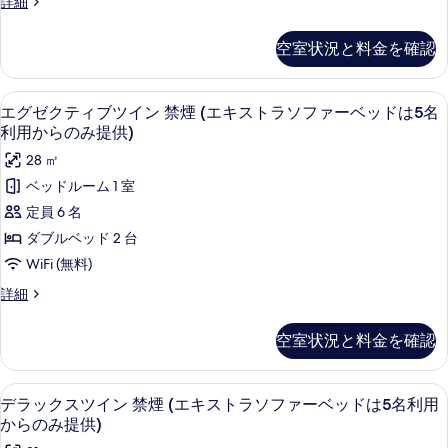
ス
詳細
の
提
真
禁
ー
ら
写
供)
ペ
を
煙
の
空室状況と料金を確認
の
リ
真
表
詳
(エ
み
ア
を
細
ツ
示
キ
提
エグゼクティブ
エ
表
13
イ
エグゼクティブツイン 禁煙 (エキストラソファーベッドは5名
す
ス
供)
グ
ン
利用からのみ提供)
示
る
禁
ト
の
ゼ
す
28 ㎡
煙
ラ
す
ク
(エ
る
ベッドルーム 1 室
ソ
キ
べ
テ
定員 6 名
ス
フ
て
ィ
ト
ダブルベッド 2 台
ァ
ラ
の
ブ
WiFi (無料)
ソ
ー
写
ツ
フ
エ
詳細
ベ
真
ァ
イ
グ
ー
ッ
ゼ
を
ン
空室状況と料金を確認
ベ
ク
ド
表
禁
ッ
テ
ド
は
ィ
示
煙
デラックスツイン 
デ
は
11
ブ
デラックスツイン 禁煙 (エキストラソファーベッドは5名利用
3
す
(エ
3
ラ
ツ
からのみ提供)
名
名
る
イ
キ
ッ