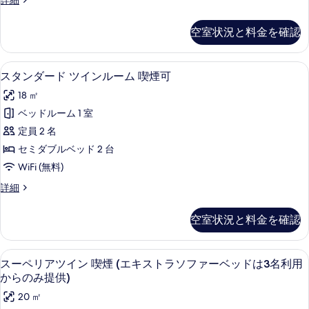
詳細
付
露
禁
の
べ
屋
ら
天
(エ
み
煙
指
て
風
の
空室状況と料金を確認
提
定
キ
呂
2
の
供)
み
な
付
ス
の
名
し
写
(エ
提
デスク、アイロン / アイロン台、WiFi
ス
詳
ト
4
禁
利
スタンダード ツインルーム 喫煙可
キ
真
細
供)
タ
煙
ス
ラ
用
18 ㎡
を
2
の
ト
ン
ベ
の
名
ベッドルーム 1 室
ラ
表
す
ダ
利
ッ
ベ
す
定員 2 名
示
用
べ
ー
ッ
ド
べ
の
セミダブルベッド 2 台
す
ド
て
ド
詳
は
は
て
WiFi (無料)
る
細
の
ツ
5
5
の
ス
詳細
名
写
イ
名
タ
写
利
真
ン
ン
利
用
真
空室状況と料金を確認
ダ
時
を
ル
用
を
ー
に
表
ー
ド
時
提
表
デスク、アイロン / アイロン台、WiFi
ス
4
ツ
スーペリアツイン 喫煙 (エキストラソファーベッドは3名利用
示
供)
ム
に
示
ー
イ
の
からのみ提供)
す
喫
提
ン
詳
す
ペ
20 ㎡
ル
る
煙
細
供)