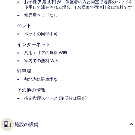
お子様 (5 歳以下) が、保護者の方と同室で既存のベッドを
使用して滞在される場合、1 名様まで宿泊料金は無料です
幼児用ベッドなし
ペット
ペットの同伴不可
インターネット
共用エリアの無料 WiFi
室内での無料 WiFi
駐車場
敷地内に駐車場なし
その他の情報
指定喫煙スペース (違反時は罰金)
施設の設備