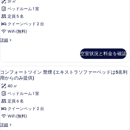
利
31 ㎡
利
ン
ス
用
ク
禁
ベッドルーム 1 室
用
か
ト
煙
ス
定員 5 名
ら
か
(エ
ラ
ツ
の
キ
クイーンベッド 2 台
ら
み
ソ
ス
イ
WiFi (無料)
の
提
ト
フ
ン
供)
ラ
み
デ
詳細
ァ
の
ソ
禁
ラ
提
詳
フ
ー
ッ
煙
細
空室状況と料金を確認
ァ
供)
ク
ベ
(エ
ー
ス
の
ベ
ッ
ツ
キ
コンフォートツイ
コ
す
ッ
11
イ
コンフォートツイン 禁煙 (エキストラソファーベッドは5名利
ド
ス
ド
ン
ン
べ
用からのみ提供)
は
は
禁
ト
フ
て
5
40 ㎡
煙
5
ラ
名
ォ
(エ
の
ベッドルーム 1 室
名
利
ソ
キ
ー
写
定員 6 名
用
利
ス
フ
ト
か
真
ト
クイーンベッド 2 台
用
ら
ァ
ラ
ツ
を
WiFi (無料)
か
の
ソ
ー
イ
み
表
フ
ら
コ
詳細
ベ
提
ァ
ン
ン