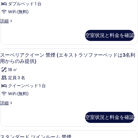
ト
て
ア
ダブルベッド 1 台
(エ
ラ
の
ダ
キ
WiFi (無料)
ソ
写
ス
ブ
ス
詳細
ト
フ
真
ル
ー
ラ
ァ
ペ
を
ソ
禁
空室状況と料金を確認
リ
フ
ー
表
煙
ア
ァ
ベ
示
ダ
(エ
ー
デスク、アイロン / アイロン台、WiFi
ス
16
ブ
スーペリアクイーン 禁煙 (エキストラソファーベッドは3名利
ベ
ッ
す
キ
ー
ル
ッ
用からのみ提供)
ド
る
禁
ス
ド
ペ
18 ㎡
煙
は
は
ト
リ
(エ
3
定員 3 名
3
ラ
キ
名
ア
クイーンベッド 1 台
名
ス
利
ソ
ク
ト
WiFi (無料)
用
利
フ
ラ
イ
か
用
ス
詳細
ソ
ら
ァ
ー
ー
フ
か
の
ー
ペ
ァ
ン
み
空室状況と料金を確認
ら
リ
ー
ベ
提
禁
ア
ベ
の
供)
ッ
ク
煙
ッ
の
デスク、アイロン / アイロン台、WiFi
ス
み
14
イ
スタンダード ツインルーム 禁煙
ド