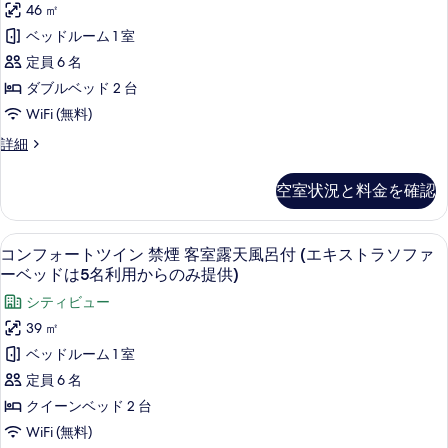
利
ー
の
46 ㎡
利
煙
用
呂
ト
客
写
ベッドルーム 1 室
か
用
付
室
禁
ら
真
定員 6 名
か
露
の
(エ
煙
を
天
ダブルベッド 2 台
ら
み
キ
風
(エ
提
表
WiFi (無料)
の
呂
ス
供)
キ
示
付
み
ス
詳細
の
ト
(エ
ス
イ
す
詳
提
キ
ラ
ー
細
ト
る
空室状況と料金を確認
ス
供)
ト
ソ
ラ
ト
禁
の
ラ
フ
煙
ソ
コンフォートツイン 禁煙 客室露天風呂付
コ
す
ソ
10
(エ
コンフォートツイン 禁煙 客室露天風呂付 (エキストラソファ
ァ
フ
フ
ン
キ
べ
ーベッドは5名利用からのみ提供)
ー
ァ
ス
ァ
フ
て
ー
シティビュー
ト
ベ
ー
ベ
ォ
ラ
の
39 ㎡
ッ
ッ
ベ
ソ
ー
写
ベッドルーム 1 室
ド
フ
ド
ッ
ト
は
真
ァ
定員 6 名
は
5
ド
ー
ツ
を
クイーンベッド 2 台
名
5
ベ
は
イ
利
表
ッ
WiFi (無料)
名
5
用