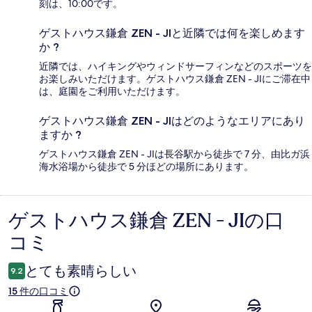
刻は、10:00です。
ゲストハウス鎌倉 ZEN - JIと近隣では何を楽しめます
か ?
近隣では、ハイキングやウィンドサーフィンなどのスポーツを
お楽しみいただけます。ゲストハウス鎌倉 ZEN - JIにご滞在中
は、庭園をご利用いただけます。
ゲストハウス鎌倉 ZEN - JIはどのようなエリアにあり
ますか ?
ゲストハウス鎌倉 ZEN - JIは長谷駅から徒歩で 7 分、由比ガ浜
海水浴場から徒歩で 5 分ほどの場所にあります。
ゲストハウス鎌倉 ZEN - JIの口
口
コミ
コ
ミ
とても素晴らしい
9.2
15 件の口コミ