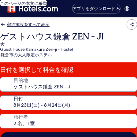
このページの本文に移動
アプリをダウンロード
宿泊施設をすべて表示
ゲストハウス鎌倉 ZEN - JI
1.0
Guest House Kamakura Zen-ji - Hostel
つ
鎌倉市の大人限定ホステル
星
宿
日付を選択して料金を確認
泊
施
目的地
設
日付
旅行者