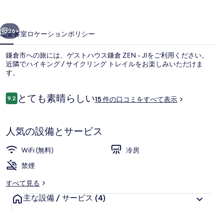
鎌
前へ
次へ
倉
26+
概要
客室
ロケーション
ポリシー
ZEN
鎌倉市への旅には、ゲストハウス鎌倉 ZEN - JIをご利用ください。
-
近隣でハイキング / サイクリング トレイルをお楽しみいただけま
JI
す。
の
口
とても素晴らしい
9.2
15 件の口コミをすべて表示
写
10段階中9.2
コ
ミ
真
人気の設備とサービス
ギ
ロビーラウンジ
ャ
WiFi (無料)
冷房
ラ
禁煙
リ
すべて見る
ー
主な設備 / サービス
(4)