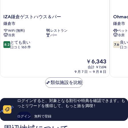
IZA
Ohmach
IZA鎌倉ゲストハウス＆バー
Ohmach
鎌
Junxion
鎌倉市
鎌倉市
倉
鎌
WiFi (無料)
レストラン
ペット
ゲ
倉
冷房
バー
冷房
ス
市
ト
10
10
とても良い
良い
8.2
7.6
ハ
段
段
口コミ 163 件
口コミ
ウ
階
階
ス
中
中
現
￥6,343
＆
8.2、
7.6、
在
バ
合計 ￥7,674
と
良
の
9 月 7 日 ～ 9 月 8 日
ー
て
い、
料
鎌
も
口
金
類似施設を比較
倉
良
コ
は
市
い、
ミ
￥6,343
口
106
コ
件
ログインすると、対象となる割引や特典を確認できます。も
ミ
件
っとリワードを獲得して、もっと旅を満喫 !
163
の
件
口
ログイン
無料で登録
件
コ
の
ミ