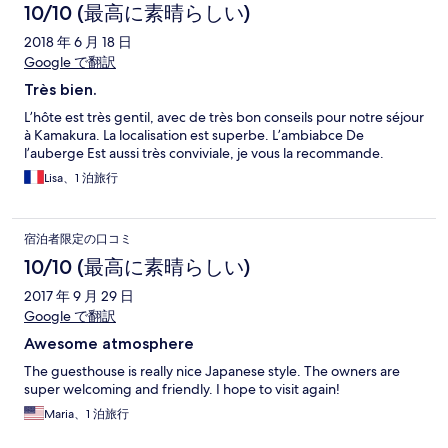
10/10 (最高に素晴らしい)
2018 年 6 月 18 日
Google で翻訳
Très bien.
L’hôte est très gentil, avec de très bon conseils pour notre séjour
à Kamakura. La localisation est superbe. L’ambiabce De
l’auberge Est aussi très conviviale, je vous la recommande.
Lisa、1 泊旅行
宿泊者限定の口コミ
10/10 (最高に素晴らしい)
2017 年 9 月 29 日
Google で翻訳
Awesome atmosphere
The guesthouse is really nice Japanese style. The owners are
super welcoming and friendly. I hope to visit again!
Maria、1 泊旅行