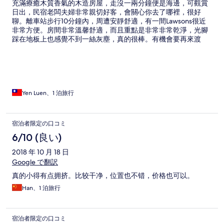
充滿療癒木質香氣的木造房屋，走沒一兩分鐘便是海邊，可觀賞
日出，民宿老闆夫婦非常親切好客，會關心你去了哪裡，很好
聊。離車站步行10分鐘內，周遭安靜舒適，有一間Lawsons很近
非常方便。房間非常溫馨舒適，而且重點是非常非常乾淨，光腳
踩在地板上也感覺不到一絲灰塵，真的很棒。有機會要再來渡
假！
Yen Luen、1 泊旅行
宿泊者限定の口コミ
6/10 (良い)
2018 年 10 月 18 日
Google で翻訳
真的小得有点拥挤。比较干净，位置也不错，价格也可以。
Han、1 泊旅行
宿泊者限定の口コミ