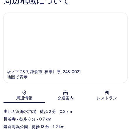
周辺地域について
口
コ
ミ
坂ノ下 28-7, 鎌倉市, 神奈川県, 248-0021
地図で表示
地図
周辺情報
交通案内
レストラン
由比ガ浜海水浴場
- 徒歩 2 分
- 0.2 km
長谷寺
- 徒歩 8 分
- 0.7 km
鎌倉海浜公園
- 徒歩 13 分
- 1.2 km