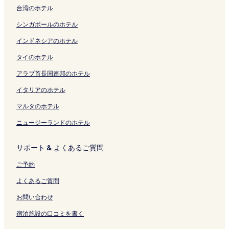
く
u
ペ
く
の
ン
a
ン
o
l
k
i
の
s
台湾のホテル
リ
c
ー
リ
ペ
ク
r
ク
r
の
u
m
ペ
の
ン
h
ジ
ン
ー
-
i
ペ
r
a
ー
ペ
シンガポールのホテル
ク
i
を
ク
ジ
H
K
ー
a
-
ジ
ー
の
開
を
o
a
ジ
O
H
を
ジ
インドネシアのホテル
ペ
く
開
s
m
を
f
o
開
を
タイのホテル
ー
リ
く
t
a
開
u
s
く
開
ジ
ン
リ
e
k
く
n
t
リ
く
アラブ首長国連邦のホテル
を
ク
ン
l
u
リ
a
e
ン
リ
開
ク
の
r
ン
の
l
ク
ン
イタリアのホテル
く
ペ
a
ク
ペ
の
ク
リ
ー
の
ー
ペ
マルタのホテル
ン
ジ
ペ
ジ
ー
ニュージーランドのホテル
ク
を
ー
を
ジ
開
ジ
開
を
く
を
く
開
サポート & よくあるご質問
リ
開
リ
く
ン
く
ン
リ
ご予約
ク
リ
ク
ン
ン
ク
よくあるご質問
ク
お問い合わせ
宿泊施設の口コミを書く