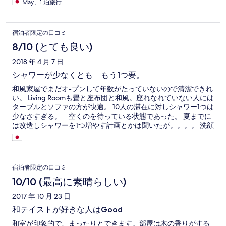
May、1 泊旅行
宿泊者限定の口コミ
8/10 (とても良い)
2018 年 4 月 7 日
シャワーが少なくとも もう1つ要。
和風家屋でまだオ-プンして年数がたっていないので清潔できれ
い。 Living Roomも畳と座布団と和風。座れなれていない人には
ターブルとソファの方が快適。 10人の滞在に対しシャワー1つは
少なさすぎる。 空くのを待っている状態であった。 夏までに
は改造しシャワーを1つ増やす計画とかは聞いたが。。。。 洗顔
用のシンクも2個。 グループが占拠したら空くのを待つのみ。
用改善。 バンクベッドのマットレスが薄い。オーナーはフレン
ドリーで個々にあわせて地元情報を提供してくれてとても良か
った。
宿泊者限定の口コミ
10/10 (最高に素晴らしい)
2017 年 10 月 23 日
和テイストが好きな人はGood
和室が印象的で、まったりとできます。部屋は木の香りがする