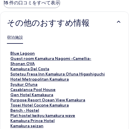
15 件の口コミをすべて表示
その他のおすすめ情報
宿泊施設
B
Blue Lagoon
l
G
Guest room Kamakura Nagomi -Camellia-
u
u
S
Shonan OVA
e
e
h
K
Kamakura Del Costa
L
s
o
a
S
Sotetsu Fresa Inn Kamakura Ofuna Higashiguchi
a
t
n
m
o
H
Hotel Metropolitan Kamakura
g
r
a
a
t
o
S
Syukur Ofuna
o
o
n
k
e
t
y
C
Casablanca Pool House
o
o
O
u
t
e
u
a
G
Gen Hotel Kamakaura
n
m
V
r
s
l
k
s
e
P
Purpose Resort Ocean View Kamakura
の
K
A
a
u
M
u
a
n
u
T
Tosei Hotel Cocone Kamakura
ペ
a
の
D
F
e
r
b
H
r
o
B
Bench - Hostel
ー
m
ペ
e
r
t
O
l
o
p
s
e
P
Plat hostel keikyu kamakura wave
ジ
a
ー
l
e
r
f
a
t
o
e
n
l
K
Kamakura Prince Hotel
を
k
ジ
C
s
o
u
n
e
s
i
c
a
a
K
Kamakura seizan