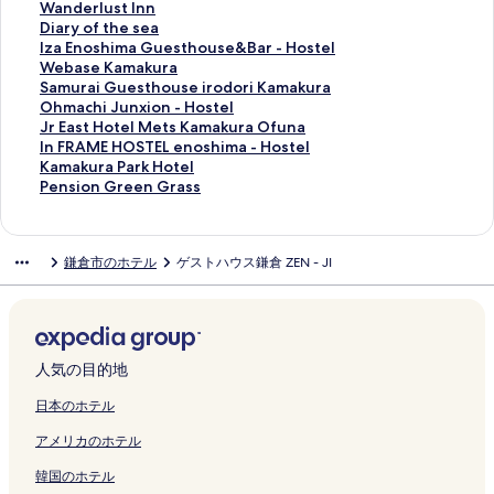
開
u
を
o
a
p
n
c
l
e
H
h
t
m
a
W
Wanderlust Inn
く
r
開
s
I
o
a
a
K
R
o
-
h
a
m
a
D
Diary of the sea
リ
a
く
t
n
l
の
P
a
e
t
H
o
k
a
n
i
I
Iza Enoshima Guesthouse&Bar - Hostel
ン
N
リ
a
n
i
ペ
o
m
s
e
o
s
u
k
d
a
z
W
Webase Kamakura
ク
a
ン
の
K
t
ー
o
a
o
l
s
t
r
u
e
r
a
e
S
Samurai Guesthouse irodori Kamakura
g
ク
ペ
a
a
ジ
l
k
r
C
t
e
a
r
r
y
E
b
a
O
Ohmachi Junxion - Hostel
o
ー
m
n
を
H
a
t
o
e
l
P
a
l
o
n
a
m
h
J
Jr East Hotel Mets Kamakura Ofuna
m
ジ
a
K
開
o
u
O
c
l
k
r
s
u
f
o
s
u
m
r
I
In FRAME HOSTEL enoshima - Hostel
i
を
k
a
く
u
r
c
o
の
e
i
e
s
t
s
e
r
a
E
n
K
Kamakura Park Hotel
-
開
u
m
リ
s
a
e
n
ペ
i
n
i
t
h
h
K
a
c
a
F
a
P
Pension Green Grass
C
く
r
a
ン
e
の
a
e
ー
k
c
z
I
e
i
a
i
h
s
R
m
e
a
リ
a
k
ク
の
ペ
n
K
ジ
y
e
a
n
s
m
m
G
i
t
A
a
n
m
ン
O
u
ペ
ー
V
a
を
u
H
n
n
e
a
a
u
J
H
M
k
s
鎌倉市のホテル
ゲストハウス鎌倉 ZEN - JI
e
ク
f
r
ー
ジ
i
m
開
k
o
の
の
a
G
k
e
u
o
E
u
i
l
u
a
ジ
を
e
a
く
a
t
ペ
ペ
の
u
u
s
n
t
H
r
o
l
n
の
を
開
w
k
リ
m
e
ー
ー
ペ
e
r
t
x
e
O
a
n
i
a
ペ
開
く
K
u
ン
a
l
ジ
ジ
ー
s
a
h
i
l
S
P
G
a
H
ー
く
リ
a
r
ク
k
の
を
を
ジ
t
の
o
o
M
T
a
r
-
i
ジ
リ
ン
m
a
u
ペ
開
開
を
h
ペ
u
n
e
E
r
e
人気の目的地
の
g
を
ン
ク
a
の
r
ー
く
く
開
o
ー
s
-
t
L
k
e
ペ
a
開
ク
k
ペ
a
ジ
リ
リ
く
u
ジ
e
H
s
e
H
n
日本のホテル
ー
s
く
u
ー
w
を
ン
ン
リ
s
を
i
o
K
n
o
G
アメリカのホテル
ジ
h
リ
r
ジ
a
開
ク
ク
ン
e
開
r
s
a
o
t
r
を
i
ン
a
を
v
く
ク
&
く
o
t
m
s
e
a
韓国のホテル
開
g
ク
の
開
e
リ
B
リ
d
e
a
h
l
s