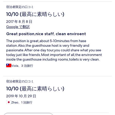
宿泊者限定の口コミ
10/10 (最高に素晴らしい)
2017 年 8 月 8 日
Google で翻訳
Great position,nice staff, clean enviroent
The position is great,about 5-10minutes from hase
station.Also,the guesthouse host is very friendly and
passionate.After one day tour,you could share what you see
today just like friends.Most important of all,the environment
inside the guesthouse including rooms,toilets is very clean.
Viola、3 泊旅行
宿泊者限定の口コミ
10/10 (最高に素晴らしい)
2019 年 10 月 29 日
Zhao、1 泊旅行