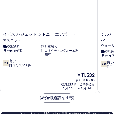
ー
ム
(Guest
Room)
の
詳
細
イ
シ
イビス バジェット シドニー エアポート
シルカ
ビ
ル
ル
マスコット
ス
カ
ウォーリ
空港送迎
駐車場あり
バ
リ
WiFi (無料)
コネクティングルーム利
ジ
ア
空港送
用可
WiFi 
ェ
ー
10
ッ
良い
バ
10
良い
7.4
7.8
段
ト
口コミ 2,402 件
ン
段
口コミ
階
シ
CKS
階
現
￥11,532
中
ド
シ
中
在
7.4、
ニ
ド
7.8、
合計 ￥12,685
の
良
ー
ニ
税およびサービス料込み
良
料
い、
エ
8 月 23 日 ～ 8 月 24 日
ー
い、
金
口
ア
エ
口
は
コ
ポ
類似施設を比較
ア
コ
￥11,532
ミ
ー
ポ
ミ
2,402
ト
ー
1,188
件
マ
ト
件