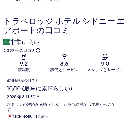
トラベロッジ ホテル シドニー エ
口
アポートの口コミ
コ
ミ
非常に良い
8.8
2,097 件の口コミ
9.2
8.6
9.0
清潔度
設備とサービス
スタッフとサービス
口
宿泊者限定の口コミ
コ
10/10 (最高に素晴らしい)
ミ
2026 年 3 月 30 日
スタッフの対応が素晴らしく、部屋も綺麗で心地良かったで
す。
MICHINOBU、1 泊旅行