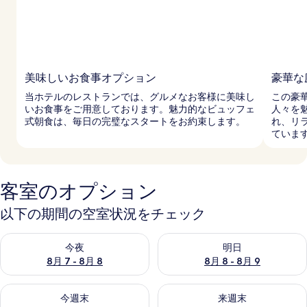
美味しいお食事オプション
豪華な
当ホテルのレストランでは、グルメなお客様に美味し
この豪
いお食事をご用意しております。魅力的なビュッフェ
人々を
式朝食は、毎日の完璧なスタートをお約束します。
れ、リ
ていま
客室のオプション
以下の期間の空室状況をチェック
今夜 8月 7 - 8月 8 の空室状況をチェック
明日 8月 8 - 8月 9 の空室
今夜
明日
8月 7 - 8月 8
8月 8 - 8月 9
今週末 8月 7 - 8月 9 の空室状況をチェック
来週末 8月 14 - 8月 16 の
今週末
来週末