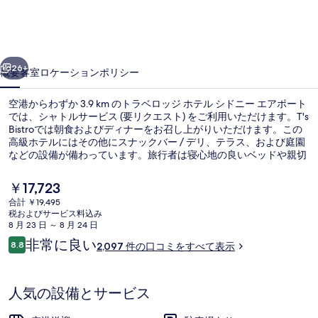
ジ
ホ
前へ
次へ
テ
26+
概要
客室
ロケーション
ポリシー
ル
空港からわずか 3.9 km のトラベロッジ ホテル シドニー エアポート
シ
では、シャトルサービス (要リクエスト) をご利用いただけます。T's
Bistroでは朝食およびディナーをお召し上がりいただけます。この
ド
高級ホテルにはその他にスナックバー / デリ、テラス、および庭園
ニ
などの設備が備わっています。旅行者は寝心地の良いベッドや親切
なスタッフを高く評価しています。付近の公共交通機関も充実して
ー
います。地下鉄マスコット駅までは徒歩 10 分です。
現
￥17,723
在
エ
合計 ￥19,495
の
税およびサービス料込み
バー (施設内)
ア
料
8 月 23 日 ～ 8 月 24 日
金
口
非常に良い
ポ
8.8
2,097 件の口コミをすべて表示
は
10段階中8.8
コ
￥17,723
ー
ミ
で
す
ト
人気の設備とサービス
の