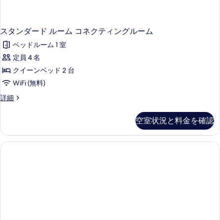
スタンダード ルーム コネクティングルーム
ベッドルーム 1 室
定員 4 名
クイーンベッド 2 台
WiFi (無料)
ス
詳細
タ
ン
空室状況と料金を確認
ダ
ー
ド
ル
ー
ム
コ
ネ
ク
テ
ィ