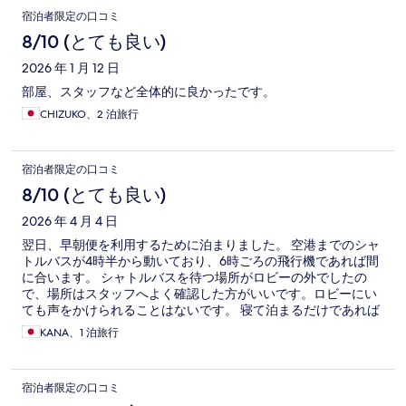
宿泊者限定の口コミ
8/10 (とても良い)
2026 年 1 月 12 日
部屋、スタッフなど全体的に良かったです。
CHIZUKO、2 泊旅行
宿泊者限定の口コミ
8/10 (とても良い)
2026 年 4 月 4 日
翌日、早朝便を利用するために泊まりました。 空港までのシャ
トルバスが4時半から動いており、6時ごろの飛行機であれば間
に合います。 シャトルバスを待つ場所がロビーの外でしたの
で、場所はスタッフへよく確認した方がいいです。ロビーにい
ても声をかけられることはないです。 寝て泊まるだけであれば
値段も手頃で立地も悪くなく良いホテルだと思います。 マスコ
KANA、1 泊旅行
ット駅からは少し歩きましたがホテルまでは下り坂でしたので
荷物を運ぶのは耐えられました。
宿泊者限定の口コミ