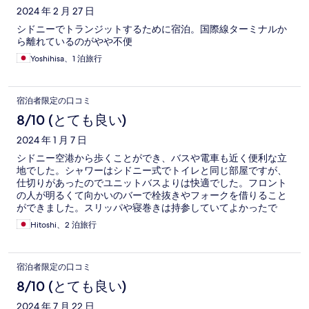
2024 年 2 月 27 日
シドニーでトランジットするために宿泊。国際線ターミナルか
ら離れているのがやや不便
Yoshihisa、1 泊旅行
宿泊者限定の口コミ
8/10 (とても良い)
2024 年 1 月 7 日
シドニー空港から歩くことができ、バスや電車も近く便利な立
地でした。シャワーはシドニー式でトイレと同じ部屋ですが、
仕切りがあったのでユニットバスよりは快適でした。フロント
の人が明るくて向かいのバーで栓抜きやフォークを借りること
ができました。スリッパや寝巻きは持参していてよかったで
す。
Hitoshi、2 泊旅行
宿泊者限定の口コミ
8/10 (とても良い)
2024 年 7 月 22 日