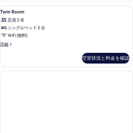
真
Twin
セーフティボックス (室内)、ノート
を
4
Twin Room
Room
表
定員 2 名
の
示
シングルベッド 2 台
す
す
WiFi (無料)
べ
る
Twin
詳細
て
Room
の
の
空室状況と料金を確認
詳
写
細
真
を
表
示
す
る