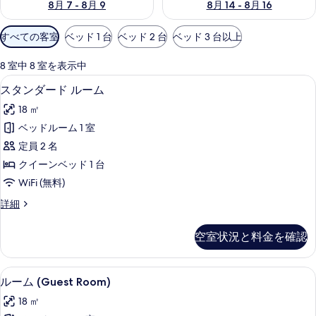
8月 7 - 8月 9
8月 14 - 8月 16
利
すべての客室
ベッド 1 台
ベッド 2 台
ベッド 3 台以上
用
可
8 室中 8 室を表示中
能
セーフティボックス (室内)、ノート
ス
8
スタンダード ルーム
な
タ
客
18 ㎡
ン
室
ベッドルーム 1 室
ダ
の
定員 2 名
ー
絞
クイーンベッド 1 台
り
ド
WiFi (無料)
込
ル
み
ス
詳細
ー
タ
条
ム
ン
件
空室状況と料金を確認
ダ
の
ー
す
ド
ルーム (Guest Room) | セー
ル
6
ル
ルーム (Guest Room)
べ
ー
ー
て
18 ㎡
ム
ム