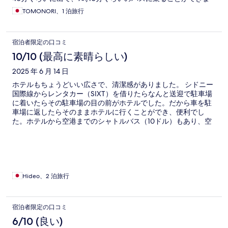
した。
TOMONORI、1 泊旅行
宿泊者限定の口コミ
10/10 (最高に素晴らしい)
2025 年 6 月 14 日
ホテルもちょうどいい広さで、清潔感がありました。 シドニー
国際線からレンタカー（SIXT）を借りたらなんと送迎で駐車場
に着いたらその駐車場の目の前がホテルでした。だから車を駐
車場に返したらそのままホテルに行くことができ、便利でし
た。ホテルから空港までのシャトルバス（10ドル）もあり、空
港とレンタカーを使う人はかなりおすすめです。ホテルにも立
体駐車場はあります。 シドニー市街にも歩いて10分くらいのと
ころに地下鉄がありますので、移動も便利です。 また使いたい
ホテルでした。 近くにコンビニもあります。
Hideo、2 泊旅行
宿泊者限定の口コミ
6/10 (良い)