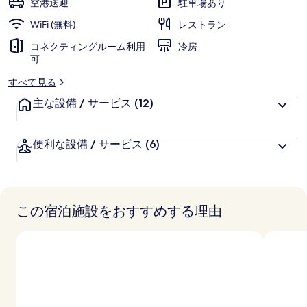
空港送迎
駐車場あり
写
WiFi (無料)
レストラン
真
コネクティングルーム利用
冷房
可
ギ
すべて見る
ャ
主な設備 / サービス
(12)
ラ
リ
便利な設備 / サービス
(6)
ー
この宿泊施設をおすすめする理由