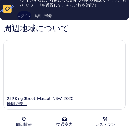
ログインすると、対象となる割引や特典を確認できます。も
件
ス
ホ
件
っとリワードを獲得して、もっと旅を満喫 !
の
コ
テ
の
口
ッ
ル
口
ログイン
無料で登録
コ
ト
ウ
コ
ミ
ォ
ミ
周辺地域について
ー
リ
ー
ク
リ
ー
ク
289 King Street, Mascot, NSW, 2020
地図で表示
地図
周辺情報
交通案内
レストラン