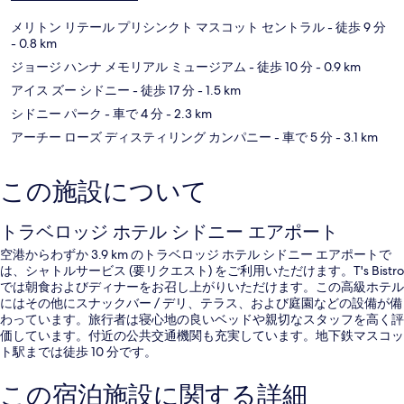
メリトン リテール プリシンクト マスコット セントラル
- 徒歩 9 分
- 0.8 km
ジョージ ハンナ メモリアル ミュージアム
- 徒歩 10 分
- 0.9 km
アイス ズー シドニー
- 徒歩 17 分
- 1.5 km
シドニー パーク
- 車で 4 分
- 2.3 km
アーチー ローズ ディスティリング カンパニー
- 車で 5 分
- 3.1 km
この施設について
トラベロッジ ホテル シドニー エアポート
空港からわずか 3.9 km のトラベロッジ ホテル シドニー エアポートで
は、シャトルサービス (要リクエスト) をご利用いただけます。T's Bistro
では朝食およびディナーをお召し上がりいただけます。この高級ホテル
にはその他にスナックバー / デリ、テラス、および庭園などの設備が備
わっています。旅行者は寝心地の良いベッドや親切なスタッフを高く評
価しています。付近の公共交通機関も充実しています。地下鉄マスコッ
ト駅までは徒歩 10 分です。
この宿泊施設に関する詳細