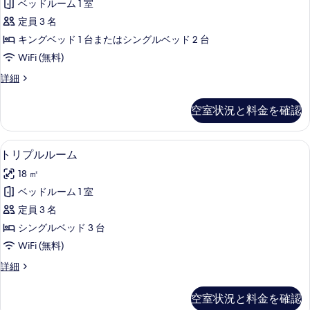
の
の
ベッドルーム 1 室
(Guest
詳
写
定員 3 名
細
Room)
真
キングベッド 1 台またはシングルベッド 2 台
の
を
WiFi (無料)
す
表
ル
詳細
べ
ー
示
て
ム
空室状況と料金を確認
す
(Guest
の
Room)
る
写
の
セーフティボックス (室内)、ノート
ト
真
6
詳
トリプルルーム
リ
細
を
18 ㎡
プ
表
ベッドルーム 1 室
ル
示
定員 3 名
ル
す
シングルベッド 3 台
ー
る
WiFi (無料)
ム
ト
詳細
の
リ
す
プ
空室状況と料金を確認
ル
べ