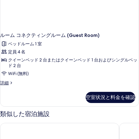
ン
グ
ル
ー
ム
の
詳
ルーム コネクティングルーム (Guest Room)
細
ベッドルーム 1 室
定員 4 名
クイーンベッド 2 台またはクイーンベッド 1 台およびシングルベッ
ド 2 台
WiFi (無料)
ル
詳細
ー
ム
空室状況と料金を確認
コ
ネ
ク
類似した宿泊施設
テ
ィ
イビス バジェット シドニー エアポート
シルカリ
ン
グ
ル