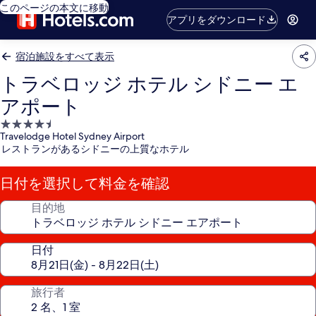
このページの本文に移動
アプリをダウンロード
宿泊施設をすべて表示
トラベロッジ ホテル シドニー エ
アポート
4.5
Travelodge Hotel Sydney Airport
つ
レストランがあるシドニーの上質なホテル
星
宿
日付を選択して料金を確認
泊
施
目的地
設
日付
旅行者