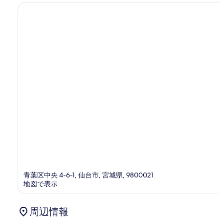
コ
ミ
1,056
件
件
の
口
コ
ミ
青葉区中央 4-6-1, 仙台市, 宮城県, 9800021
地図で表示
周辺情報