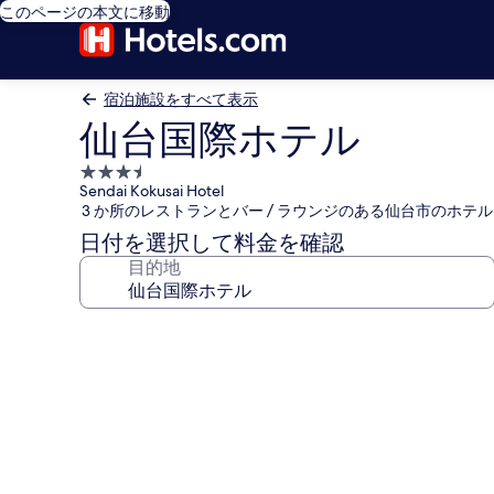
このページの本文に移動
宿泊施設をすべて表示
仙台国際ホテル
3.5
Sendai Kokusai Hotel
つ
3 か所のレストランとバー / ラウンジのある仙台市のホテル
星
日付を選択して料金を確認
宿
目的地
泊
施
設
仙
台
国
際
ホ