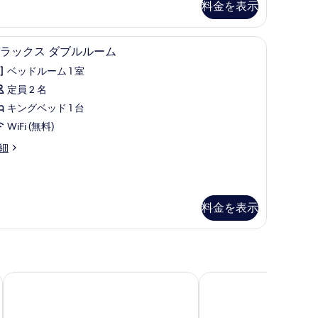
料金を表示
ー
表
ム
示
フティボックス (室内)、デスク、WiFi (無料)、ベッドシーツ
デラックス ダブルルーム | セーフティボックス 
デ
す
4
ラックス ダブルルーム
禁
ラ
る
ベッドルーム 1 室
煙
ッ
定員 2 名
の
ク
キングベッド 1 台
す
ス
WiFi (無料)
べ
ダ
細
て
ブ
の
ル
写
ル
料金を表示
真
ー
を
ム
表
の
示
す
アパホテル〈TKP仙台駅北〉
アパホテル〈仙台駅五
す
べ
る
て