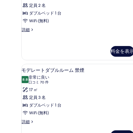
ミ
ダ
定員 2 名
示
6
ブ
ダブルベッド 1 台
す
件)
ル
WiFi (無料)
る
ル
コ
詳細
ー
ー
ナ
ム
ー
ダ
料金を表
禁
ブ
煙
ル
モデレートダブルルーム 禁煙 |
モ
ル
の
6
モデレートダブルルーム 禁煙
ー
デ
す
非常に良い
ム
8.8
10 点中 8.8
レ
(口
べ
口コミ 70 件
禁
煙
コ
ー
17 ㎡
て
の
ミ
ト
定員 3 名
の
詳
70
細
ダ
ダブルベッド 1 台
写
件)
ブ
WiFi (無料)
真
ル
を
モ
詳細
デ
ル
表
レ