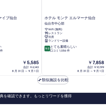
べ
詳
て
細
の
ホ
ァイブ仙台
ホテル モンテ エルマーナ仙台
写
テ
仙台市中心部
真
ル
WiFi (無料)
モ
を
レストラン
ン
冷房
表
テ
ランドリー設備
エ
示
10
い
とても素晴らしい
ル
9.0
す
段
 件
口コミ 1,056 件
マ
階
ー
る
中
ナ
現
現
￥5,585
￥7,858
9.0、
仙
在
在
合計 ￥6,143
合計 ￥10,199
と
台
の
の
8 月 31 日 ～ 9 月 1 日
8 月 31 日 ～ 9 月 1 日
て
仙
料
料
も
台
金
金
類似施設を比較
素
市
は
は
晴
中
￥5,585
￥7,858
ら
心
し
部
典を確認できます。もっとリワードを獲得
い、
口