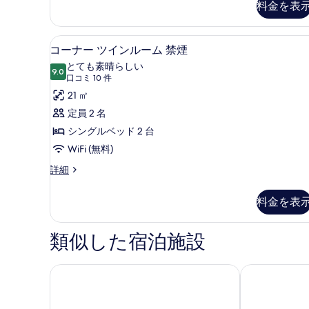
料金を表
ー
示
ー
ト
ム
す
ダ
コーナー ツインルーム 禁煙 | 
コ
禁
る
5
ブ
コーナー ツインルーム 禁煙
ー
ル
煙
とても素晴らしい
ル
9.0
10 点中 9.0
ナ
(口
の
口コミ 10 件
ー
コ
ー
21 ㎡
す
ム
ミ
禁
ツ
定員 2 名
べ
煙
10
イ
シングルベッド 2 台
て
の
件)
詳
ン
WiFi (無料)
の
細
ル
写
コ
詳細
ー
ー
真
ナ
料金を表
ム
を
ー
ツ
禁
表
イ
類似した宿泊施設
煙
示
ン
ル
の
す
ー
ホテルモントレ仙台
ザ・ワンファ
す
る
ム
べ
禁
煙