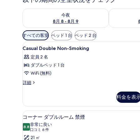
今夜 8月 8 - 8月 9 の空室状況をチェック
明日 8月 9 
今夜
8月 8 - 8月 9
利
すべての客室
ベッド 1 台
ベッド 2 台
用
Casual
セーフティボックス (室内)、デ
可
5
Casual Double Non-Smoking
Double
能
定員 2 名
Non-
な
ダブルベッド 1 台
Smoking
客
の
WiFi (無料)
室
の
す
Casual
詳細
絞
Double
べ
Non-
り
料金を表
て
Smoking
込
の
の
み
詳
コーナー ダブルルーム 禁煙 | 
コ
写
条
6
細
コーナー ダブルルーム 禁煙
ー
真
件
非常に良い
8.8
10 点中 8.8
ナ
(口
を
口コミ 6 件
コ
ー
21 ㎡
表