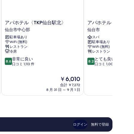
の
写
真
ア
ア
アパホテル〈TKP仙台駅北〉
アパホテル〈仙台駅
を
パ
パ
仙台市中心部
仙台市
表
ホ
ホ
駐車場あり
スパ
テ
テ
示
WiFi (無料)
駐車場あり
ル
ル
レストラン
WiFi (無料)
す
〈TKP
〈仙
冷房
レストラン
仙
台
る
10
10
非常に良い
とても良い
台
駅
8.6
8.2
段
段
口コミ 1,113 件
口コミ 1,005 件
駅
五
階
階
北〉
橋〉
中
中
仙
仙
現
￥6,010
8.6、
8.2、
台
台
在
合計 ￥7,272
非
と
市
市
の
8 月 31 日 ～ 9 月 1 日
8 
常
て
中
料
に
も
心
金
良
良
部
は
い、
い、
￥6,010
口
口
コ
コ
ミ
ミ
ログイン
無料で登録
1,113
1,005