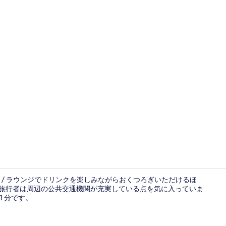
宿泊施設に
/ ラウンジでドリンクを楽しみながらおくつろぎいただけるほ
。旅行者は周辺の公共交通機関が充実している点を気に入っていま
1 分です。
ロイヤル スイ