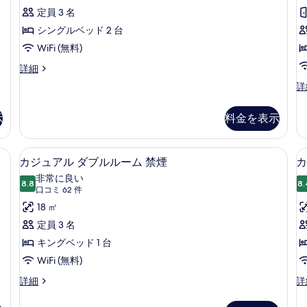
ミ
を
ル
定員 3 名
51
表
ツ
シングルベッド 2 台
件)
示
イ
WiFi (無料)
す
ン
カ
詳細
ジ
る
ル
デ
詳
ュ
ラ
ー
ア
ッ
ル
示
料金を表示
ム
ク
ツ
ス
A
イ
ツ
 セーフティボックス (室内)、デスク、WiFi (無料)、ベッドシーツ
禁
セーフティボックス (室内)、デスク、Wi
カ
ン
5
イ
カジュアル ダブルルーム 禁煙
カ
ル
煙
ジ
ン
非常に良い
ー
8.8
ル
8.
の
10 点中 8.8
ュ
(口
口コミ 62 件
ム
ー
A
コ
す
ア
18 ㎡
ム
禁
ミ
禁
べ
ル
定員 3 名
煙
煙
62
の
て
ダ
キングベッド 1 台
の
件)
詳
詳
の
ブ
WiFi (無料)
細
細
写
ル
カ
カ
詳細
詳
ジ
ジ
真
ル
ュ
ュ