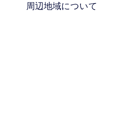
件
件
周辺地域について
件
件
の
の
口
口
コ
コ
ミ
ミ