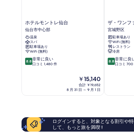
て
の
の
詳
細
写
ホ
ザ・
ホテルモントレ仙台
ザ・ワンフ
真
テ
ワ
仙台市中心部
宮城野区
を
ル
ン
温泉
駐車場あり
モ
フ
表
スパ
WiFi (無料)
ン
ァ
駐車場あり
レストラン
示
ト
イ
WiFi (無料)
冷房
レ
ブ
す
10
10
非常に良い
非常に良
仙
仙
8.8
8.8
る
段
段
口コミ 1,480 件
口コミ 700
台
台
階
階
仙
宮
中
中
台
城
現
￥15,140
8.8、
8.8、
市
野
在
合計 ￥19,652
非
非
中
区
の
8 月 31 日 ～ 9 月 1 日
常
常
心
料
に
に
部
金
良
良
は
い、
い、
￥15,140
口
口
コ
コ
ログインすると、対象となる割引や特
ミ
ミ
して、もっと旅を満喫 !
1,480
700