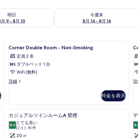
- 8月 10 の空室状況をチェック
今週末 8月 14 - 8月 16 の空室状況を
明日
今週末
8月 9 - 8月 10
8月 14 - 8月 16
スク、WiFi (無料)、ベッドシーツ
Corner
セーフティボックス (室内)、デスク、Wi
C
6
Corner Double Room - Non-Smoking
C
Double
T
定員 2 名
Room
N
ダブルベッド 1 台
-
S
Non-
WiFi (無料)
Smoking
Corner
Co
詳細
詳
の
Double
Tw
Room
N
す
示
料金を表示
-
Sm
べ
Non-
の
Smoking
詳
て
セーフティボックス (室内)、デスク、WiFi (無料)、ベッドシーツ
カジュアルツインルームA 禁煙 | セーフ
カ
5
の
細
カジュアルツインルームA 禁煙
デ
の
ジ
詳
とても良い
細
8.0
9.
写
10 点中 8.0
ュ
(口
口コミ 51 件
真
コ
ア
20 ㎡