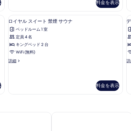
示
料金を表示
を
ー
ア
ア
ル
ル
表
ム
ダ
ツ
セーフティボックス (室内)、デスク、WiFi (無料)、ベッドシーツ
ロイヤル スイート 禁煙 サウナ | セー
ロ
示
B
禁
4
ブ
イ
ロイヤル スイート 禁煙 サウナ
デ
イ
す
ル
ン
煙
ベッドルーム 1 室
ル
ル
ヤ
る
の
ー
ー
定員 4 名
ル
す
ム
ム
キングベッド 2 台
禁
B
ス
べ
煙
禁
WiFi (無料)
イ
て
の
煙
ロ
デ
詳細
詳
詳
の
ー
の
イ
ラ
細
詳
ト
ヤ
ッ
写
細
ル
ク
禁
真
ス
ス
示
料金を表示
煙
を
イ
ダ
ー
ブ
サ
表
ト
ル
ウ
示
禁
ル
煙
ー
ナ
す
サ
ム
イブ仙台
ホテル モンテ エルマーナ仙台
の
る
ウ
の
ナ
詳
す
の
細