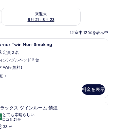
チェック
来週末 8月 21 - 8月 23 の空室状況をチェック
来週末
8月 21 - 8月 23
12 室中 12 室を表示中
Fi (無料)、ベッドシーツ
orner
セーフティボックス (室内)、デスク、WiFi (
5
orner Twin Non-Smoking
win
定員 2 名
on-
シングルベッド 2 台
moking
の
WiFi (無料)
す
rner
細
in
べ
on-
料金を表示
て
oking
の
ティボックス (室内)、デスク、WiFi (無料)、ベッドシーツ
デラックス ツインルーム 禁煙 | セーフティボッ
デ
写
5
ラックス ツインルーム 禁煙
ラ
真
とても素晴らしい
2
10 点中 9.2
ッ
(口
を
口コミ 21 件
コ
ク
33 ㎡
表