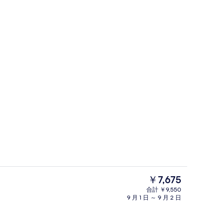
レストラン
よる動画
現
￥7,675
在
合計 ￥9,550
の
9 月 1 日 ～ 9 月 2 日
ート 禁煙 サウナ | セーフティボックス (室内)、デスク、WiFi (無料)、ベッ
噴水
料
金
は