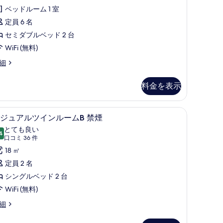
ミ
ス
ベッドルーム 1 室
示
21
ツ
定員 6 名
す
件)
イ
セミダブルベッド 2 台
る
ン
WiFi (無料)
ル
細
ー
料金を表示
ム
禁
Fi (無料)、ベッドシーツ
セーフティボックス (室内)、デスク、WiFi (
カ
煙
5
ジュアルツインルームB 禁煙
ジ
の
とても良い
4
10 点中 8.4
ュ
(口
す
口コミ 36 件
コ
ア
18 ㎡
べ
ミ
ル
定員 2 名
て
36
ツ
シングルベッド 2 台
の
件)
イ
WiFi (無料)
写
ン
真
細
ル
を