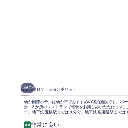
テ
ル
の
写
真
ギ
ャ
ラ
リ
ー
60+
概要
客室
ロケーション
ポリシー
仙台国際ホテルは仙台市でおすすめの宿泊施設です。バー 
か、3 か所のレストランで軽食をお楽しみいただけます
す。地下鉄 五橋駅までは 8 分で、地下鉄 広瀬通駅までは 1
口
非常に良い
8.8
10段階中8.8