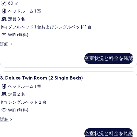
60 ㎡
細
Room
を
ベッドルーム 1 室
(1
表
Double
定員 3 名
示
Bed,
ダブルベッド 1 台およびシングルベッド 1 台
す
1
WiFi (無料)
る
Single
5.
詳細
Bed)
Family
の
Room
空室状況と料金を確認
(1
す
Double
べ
Bed,
3.
3. Deluxe Twin Room (2 Single Beds) |
4
1
3. Deluxe Twin Room (2 Single Beds)
て
Deluxe
Single
の
ベッドルーム 1 室
Bed)
Twin
の
写
定員 2 名
Room
詳
真
(2
シングルベッド 2 台
細
Single
を
WiFi (無料)
Beds)
表
3.
詳細
の
Deluxe
示
Twin
す
空室状況と料金を確認
す
Room