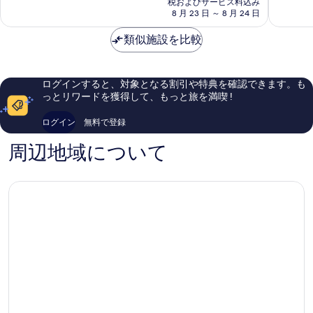
税およびサービス料込み
常
て
料
8 月 23 日 ～ 8 月 24 日
に
も
金
良
素
は
類似施設を比較
い、
晴
￥9,530
口
ら
コ
し
ミ
い、
ログインすると、対象となる割引や特典を確認できます。も
201
口
っとリワードを獲得して、もっと旅を満喫 !
件
コ
件
ミ
ログイン
無料で登録
の
49
口
件
周辺地域について
コ
件
ミ
の
口
コ
ミ