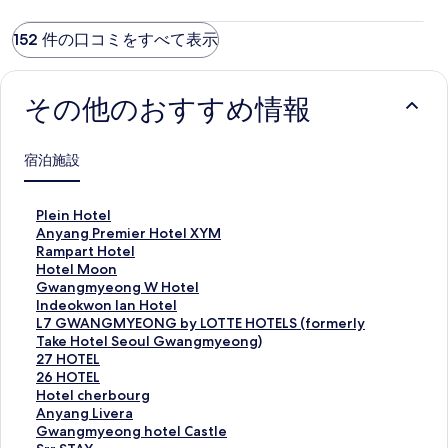
152 件の口コミをすべて表示
その他のおすすめ情報
宿泊施設
P
Plein Hotel
l
A
Anyang Premier Hotel XYM
e
n
R
Rampart Hotel
i
y
a
H
Hotel Moon
n
a
m
o
G
Gwangmyeong W Hotel
H
n
p
t
w
I
Indeokwon Ian Hotel
o
g
a
e
a
n
L
L7 GWANGMYEONG by LOTTE HOTELS (formerly
t
P
r
l
n
d
7
Take Hotel Seoul Gwangmyeong)
e
r
t
M
g
e
G
2
27 HOTEL
l
e
H
o
m
o
W
7
2
26 HOTEL
の
m
o
o
y
k
A
H
6
H
Hotel cherbourg
ペ
i
t
n
e
w
N
O
H
o
A
Anyang Livera
ー
e
e
の
o
o
G
T
O
t
n
G
Gwangmyeong hotel Castle