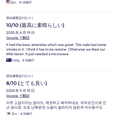
located near the hotel so it’s very convenient to stroll around
ziyi、10 泊旅行
and explore.
宿泊者限定の口コミ
10/10 (最高に素晴らしい)
2025 年 6 月 19 日
Google で翻訳
It had the basic amenities which was great. The walls had some
wholes in it. I think it has to be redone. Otherwise we liked our
little haven. It just needed a microwave.
Cindy、8 泊旅行
宿泊者限定の口コミ
8/10 (とても良い)
2024 年 9 月 15 日
Google で翻訳
아주 고급지지는 않아도, 깨끗하고 괘적하네요. 외적요인으로 인
근 공사장, 도로 난폭운전 소음이 걸러지지 않은게 아쉬웠구요.
경노、8 泊旅行