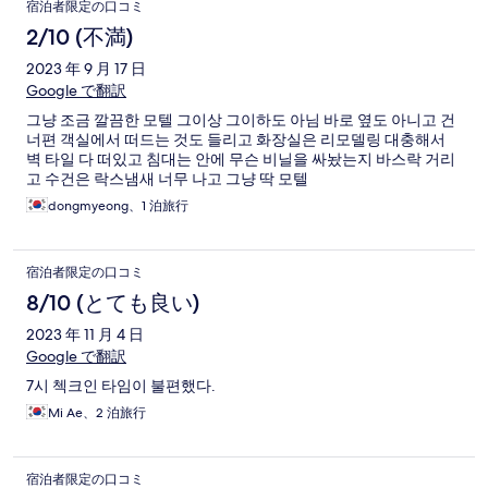
宿泊者限定の口コミ
2/10 (不満)
2023 年 9 月 17 日
Google で翻訳
그냥 조금 깔끔한 모텔 그이상 그이하도 아님 바로 옆도 아니고 건
너편 객실에서 떠드는 것도 들리고 화장실은 리모델링 대충해서
벽 타일 다 떠있고 침대는 안에 무슨 비닐을 싸놨는지 바스락 거리
고 수건은 락스냄새 너무 나고 그냥 딱 모텔
dongmyeong、1 泊旅行
宿泊者限定の口コミ
8/10 (とても良い)
2023 年 11 月 4 日
Google で翻訳
7시 첵크인 타임이 불편했다.
Mi Ae、2 泊旅行
宿泊者限定の口コミ