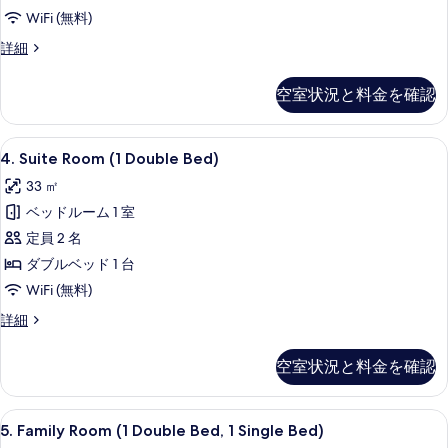
す
の
WiFi (無料)
る
す
2.
詳細
べ
Deluxe
Room
て
空室状況と料金を確認
(1
の
Double
Bed)
写
4.
4. Suite Room (1 Double Bed) | WiFi (
6
の
4. Suite Room (1 Double Bed)
真
Suite
詳
33 ㎡
細
Room
を
ベッドルーム 1 室
(1
表
Double
定員 2 名
示
Bed)
ダブルベッド 1 台
す
の
WiFi (無料)
る
す
4.
詳細
べ
Suite
Room
て
空室状況と料金を確認
(1
の
Double
Bed)
写
5.
5. Family Room (1 Double Bed, 1 Single
7
の
5. Family Room (1 Double Bed, 1 Single Bed)
真
Family
詳