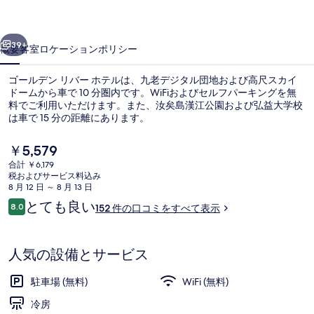
バ
前へ
次へ
ー
39+
概要
客室
ロケーション
ポリシー
ホ
ゴールデン リバー ホテルは、九老デジタル団地および高尺スカイ
テ
ドームから車で 10 分圏内です。WiFiおよびセルフパーキングを無
料でご利用いただけます。また、汝矣島漢江公園および弘益大学校
ル
は車で 15 分の距離にあります。
の
現
￥5,579
写
在
合計 ￥6,179
の
真
税およびサービス料込み
料
8 月 12 日 ～ 8 月 13 日
施設の正面
ギ
金
口
とても良い
8.0
152 件の口コミをすべて表示
は
10段階中8.0
コ
ャ
￥5,579
ミ
で
ラ
す
人気の設備とサービス
リ
駐車場 (無料)
WiFi (無料)
ー
冷房