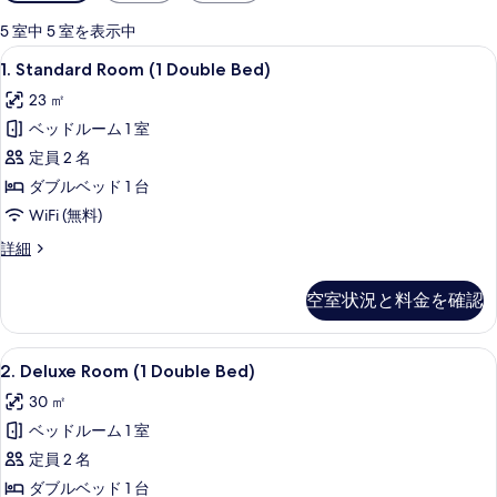
用
可
5 室中 5 室を表示中
能
1.
1. Standard Room (1 Double Bed) | Wi
5
1. Standard Room (1 Double Bed)
な
Standard
客
23 ㎡
Room
室
ベッドルーム 1 室
(1
の
Double
定員 2 名
絞
Bed)
ダブルベッド 1 台
り
の
WiFi (無料)
込
す
み
1.
詳細
べ
Standard
条
Room
件
て
空室状況と料金を確認
(1
の
Double
Bed)
写
2.
WiFi (無料)
4
の
2. Deluxe Room (1 Double Bed)
真
Deluxe
詳
30 ㎡
細
Room
を
ベッドルーム 1 室
(1
表
Double
定員 2 名
示
Bed)
ダブルベッド 1 台