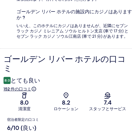
ゴールデン リバー ホテルの施設内にカジノはあります
か ?
いいえ、このホテルにカジノはありませんが、近隣にセブン
ラック カジノ ミレニアム ソウル ヒルトン支店 (車で 17 分) と
セブン ラック カジノ ソウル江南店 (車で 21 分) があります。
ゴールデン リバー ホテルの口コ
口
ミ
コ
ミ
とても良い
8.0
152 件の口コミ
8.0
8.2
7.4
清潔度
ロケーション
スタッフとサービス
口
宿泊者限定の口コミ
コ
6/10 (良い)