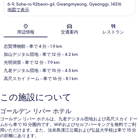
6-9, Soha-ro 92beon-gil, Gwangmyeong, Gyeonggi, 14316
地図で表示
地図
周辺情報
交通案内
レストラン
忠賢博物館
- 車で 4 分
- 1.9 km
加山デジタル団地
- 車で 12 分
- 4.2 km
光明洞窟
- 車で 12 分
- 7.9 km
九老デジタル団地
- 車で 15 分
- 4.5 km
高尺スカイ ドーム
- 車で 16 分
- 8.1 km
この施設について
ゴールデン リバー ホテル
ゴールデン リバー ホテルは、九老デジタル団地および高尺スカイ ドー
ムから車で 10 分圏内です。WiFiおよびセルフパーキングを無料でご利
用いただけます。また、汝矣島漢江公園および弘益大学校は車で 15 分
の距離にあります。