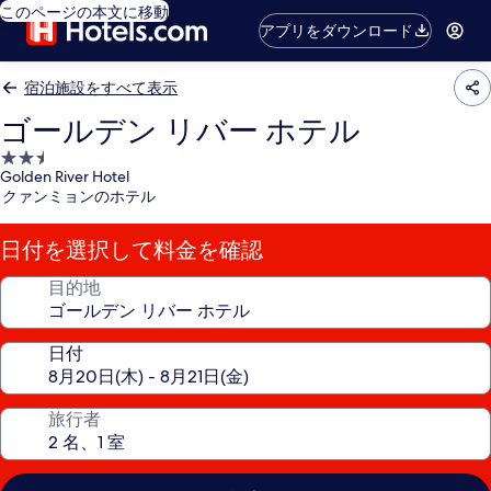
このページの本文に移動
アプリをダウンロード
宿泊施設をすべて表示
ゴールデン リバー ホテル
2.5
Golden River Hotel
つ
クァンミョンのホテル
星
宿
日付を選択して料金を確認
泊
施
目的地
設
日付
旅行者