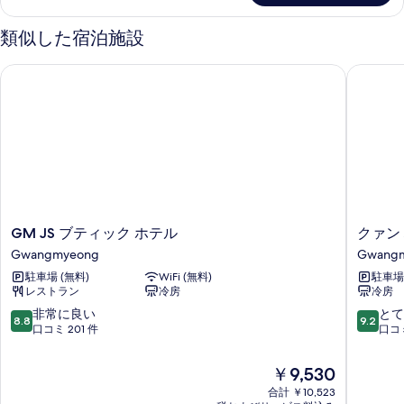
べ
(2
る
Single
て
類似した宿泊施設
Beds)
の
の
GM JS ブティック ホテル
クァンミ
写
詳
細
真
を
表
示
す
る
GM
ク
GM JS ブティック ホテル
クァン
JS
ァ
Gwangmyeong
Gwang
ブ
ン
駐車場 (無料)
WiFi (無料)
駐車場 
テ
ミ
レストラン
冷房
冷房
ィ
ョ
ッ
ン
10
10
非常に良い
とて
8.8
9.2
ク
W
段
段
口コミ 201 件
口コミ
ホ
ホ
階
階
テ
テ
中
中
現
￥9,530
ル
ル
8.8、
9.2、
在
Gwangmyeong
合計 ￥10,523
Gwang
非
と
の