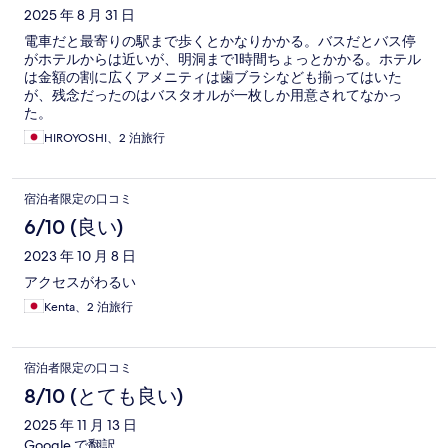
ミ
2025 年 8 月 31 日
電車だと最寄りの駅まで歩くとかなりかかる。バスだとバス停
がホテルからは近いが、明洞まで1時間ちょっとかかる。ホテル
は金額の割に広くアメニティは歯ブラシなども揃ってはいた
が、残念だったのはバスタオルが一枚しか用意されてなかっ
た。
HIROYOSHI、2 泊旅行
宿泊者限定の口コミ
6/10 (良い)
2023 年 10 月 8 日
アクセスがわるい
Kenta、2 泊旅行
宿泊者限定の口コミ
8/10 (とても良い)
2025 年 11 月 13 日
Google で翻訳