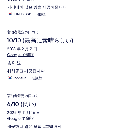
가격대비 넓은 방을 제공해줍니다
JUNHYEOK、1 泊旅行
宿泊者限定の口コミ
10/10 (最高に素晴らしい)
2018 年 2 月 2 日
Google で翻訳
좋아요
위치좋고 깨끗합니다
Joonsuk、1 泊旅行
宿泊者限定の口コミ
6/10 (良い)
2025 年 11 月 16 日
Google で翻訳
깨끗하고 넓은 모텔...호텔아님