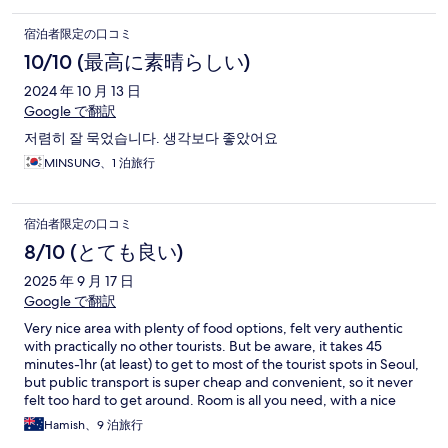
宿泊者限定の口コミ
10/10 (最高に素晴らしい)
2024 年 10 月 13 日
Google で翻訳
저렴히 잘 묵었습니다. 생각보다 좋았어요
MINSUNG、1 泊旅行
宿泊者限定の口コミ
8/10 (とても良い)
2025 年 9 月 17 日
Google で翻訳
Very nice area with plenty of food options, felt very authentic
with practically no other tourists. But be aware, it takes 45
minutes-1hr (at least) to get to most of the tourist spots in Seoul,
but public transport is super cheap and convenient, so it never
felt too hard to get around. Room is all you need, with a nice
bathroom. Hotel staff welcoming and friendly, but didnt speak
Hamish、9 泊旅行
much English (it is a business hotel as I understand it).