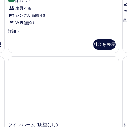
(口
口コミ 2 件
コ
定員 4 名
ミ
シングル布団 4 組
2
和
詳
WiFi (無料)
室
件)
二
和
詳細
間
室
(
10
示
料金を表示
側
畳
の
以
詳
上
細
(海
側)
の
詳
細
ツインルーム (眺望なし)
ト