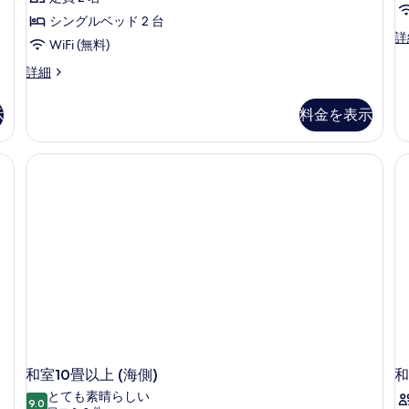
ミ
シングルベッド 2 台
1
ト
詳
WiFi (無料)
リ
件)
プ
ツ
詳細
ル
イ
ル
ン
示
料金を表示
ー
ル
ム
ー
オ
ム
ー
(眺
シ
望
ャ
な
ン
し)
ビ
の
ュ
詳
ー
細
の
詳
細
和室10畳以上 (海側)
和
とても素晴らしい
9.0
10 点中 9.0