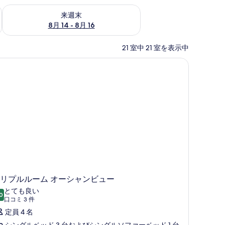
ェック
来週末 8月 14 - 8月 16 の空室状況をチェック
来週末
8月 14 - 8月 16
21 室中 21 室を表示中
リプルルーム オーシャンビュー
とても良い
0
10 点中 8.0
(口
口コミ 3 件
コ
定員 4 名
ミ