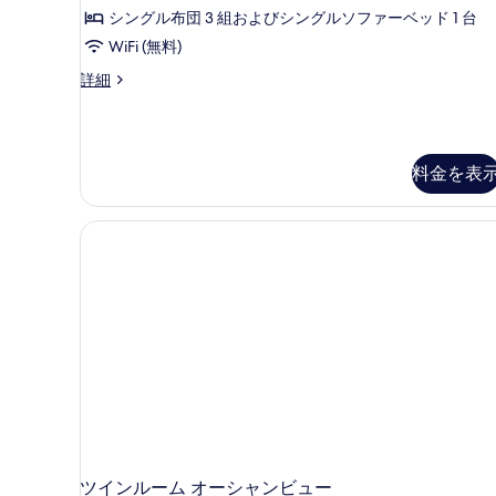
シングル布団 3 組およびシングルソファーベッド 1 台
WiFi (無料)
和
詳細
室
6
畳
＋
料金を表
ソ
フ
ァ
ー
ベ
ッ
ド
(海
側)
の
詳
細
ツインルーム オーシャンビュー