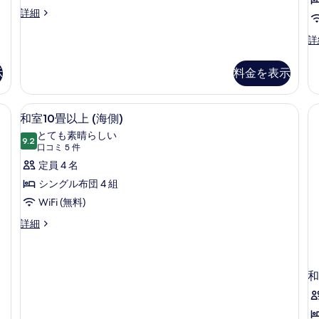
ツ
詳細
イ
ン
ト
詳
ル
リ
ー
プ
示
料金を表示
ム
ル
(眺
ル
望
ー
| セーフティボックス (室内)、デスク、WiFi (無料)
和室10畳以上 (海側) | セーフティボック
和
な
1
ム
和室10畳以上 (海側)
し)
室
オ
とても素晴らしい
の
9.2
ー
10
10 点中 9.2
(口
口コミ 5 件
詳
シ
畳
コ
定員 4 名
細
ャ
ミ
ン
以
シングル布団 4 組
ビ
5
上
WiFi (無料)
ュ
件)
(海
ー
和
詳細
の
室
側)
詳
10
の
細
畳
す
以
和
上
べ
(海
て
側)