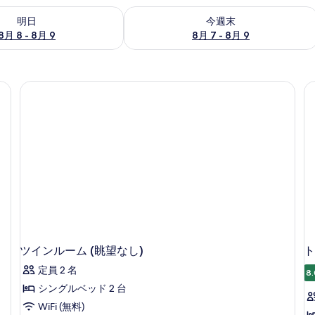
- 8月 9 の空室状況をチェック
今週末 8月 7 - 8月 9 の空室状況をチ
明日
今週末
8月 8 - 8月 9
8月 7 - 8月 9
ツインルーム (眺望なし)
ト
定員 2 名
8.
シングルベッド 2 台
WiFi (無料)