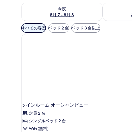
今夜 8月 7 - 8月 8 の空室状況をチェック
明日 8月 8 
今夜
8月 7 - 8月 8
利
すべての客室
ベッド 2 台
ベッド 3 台以上
用
可
能
な
客
室
の
絞
り
込
み
条
ツインルーム オーシャンビュー
件
定員 2 名
シングルベッド 2 台
WiFi (無料)