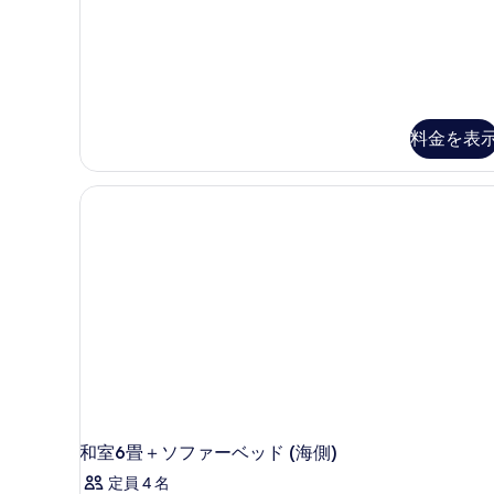
ュ
ビ
ュ
ー
ー
の
の
す
詳
細
べ
料金を表
て
の
写
真
を
表
示
す
る
和室6畳＋ソファーベッド (海側)
定員 4 名