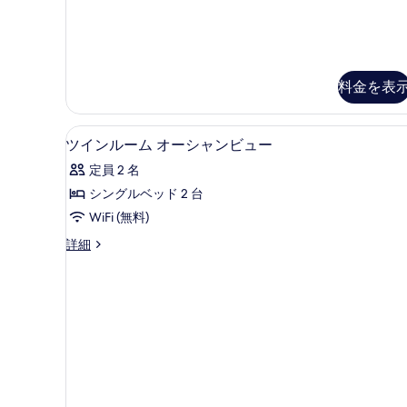
ッ
(海
ド
側)
(海
側)
の
の
す
料金を表
詳
細
べ
て
ツインルーム オーシャンビュー |
ツ
1
ツインルーム オーシャンビュー
の
イ
定員 2 名
写
ン
シングルベッド 2 台
真
ル
WiFi (無料)
を
ー
ツ
詳細
表
ム
イ
示
オ
ン
ル
す
ー
ー
る
シ
ム
オ
ャ
ー
ン
シ
ャ
ビ
ン