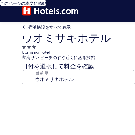
このページの本文に移動
宿泊施設をすべて表示
ウオミサキホテル
3.0
Uomisaki Hotel
つ
熱海サン ビーチのすぐ近くにある旅館
星
日付を選択して料金を確認
宿
目的地
泊
施
設
ウ
オ
ミ
サ
キ