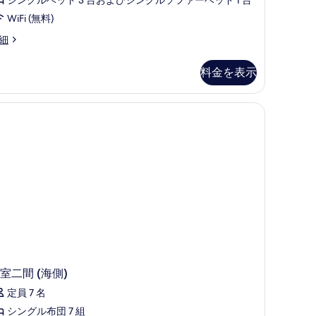
シングルベッド 3 台およびシングルソファーベッド 1 台
3
WiFi (無料)
件)
細
料金を表示
ス (室内)、デスク、WiFi (無料)
室二間 (海側)
定員 7 名
シングル布団 7 組