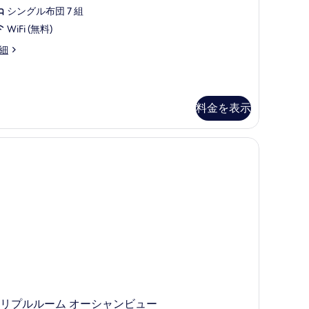
シングル布団 7 組
WiFi (無料)
細
海
料金を表示
)
リプルルーム オーシャンビュー