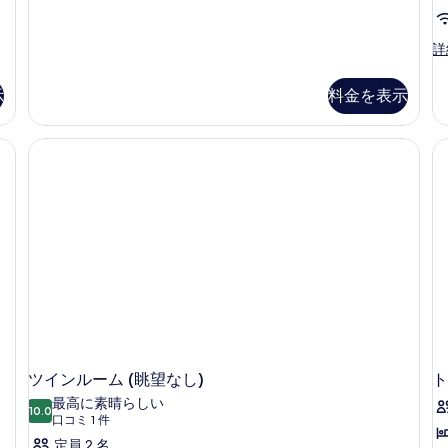
の
の
詳
写
細
和
詳
室
真
二
を
示
料金を表示
間
表
(
側
示
 セーフティボックス (室内)、デスク、WiFi (無料)
の
す
詳
細
る
ツインルーム (眺望なし)
ト
最高に素晴らしい
10.0
10 点中 10.0
(口
口コミ 1 件
コ
定員 2 名