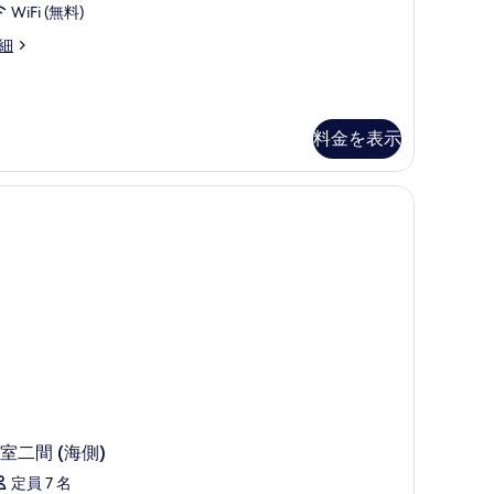
WiFi (無料)
細
料金を表示
室二間 (海側)
定員 7 名