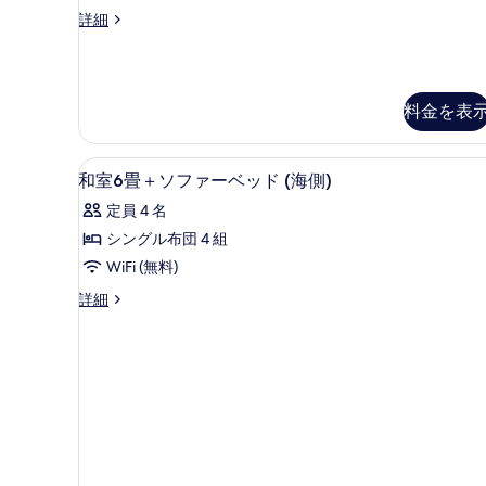
ツ
詳細
イ
ン
ル
ー
料金を表
ム
オ
ー
和室6畳＋ソファーベッド (海側) 
和
シ
1
和室6畳＋ソファーベッド (海側)
ャ
室
定員 4 名
ン
6
ビ
シングル布団 4 組
畳
ュ
WiFi (無料)
ー
＋
の
和
詳細
ソ
詳
室
細
フ
6
畳
ァ
＋
ー
ソ
フ
ベ
ァ
ッ
ー
ド
ベ