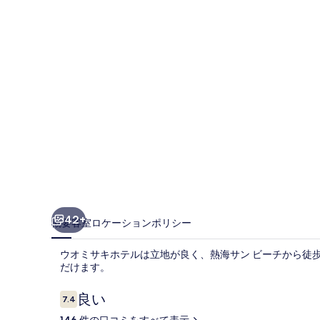
ホ
テ
ル
の
写
真
ギ
ャ
ラ
リ
42+
概要
客室
ロケーション
ポリシー
ー
ウオミサキホテルは立地が良く、熱海サン ビーチから徒歩 
だけます。
口
良い
7.4
10段階中7.4
コ
146 件の口コミをすべて表示