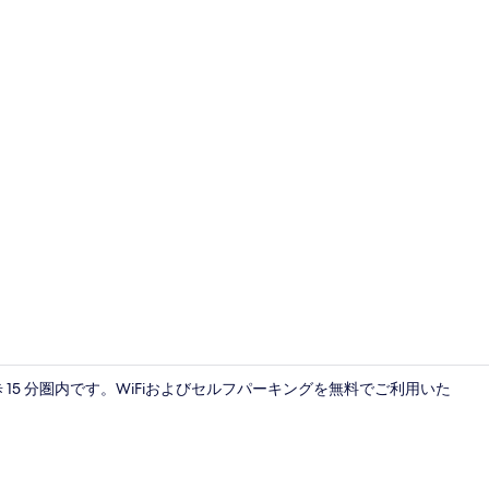
セーフティボッ
15 分圏内です。WiFiおよびセルフパーキングを無料でご利用いた
外観