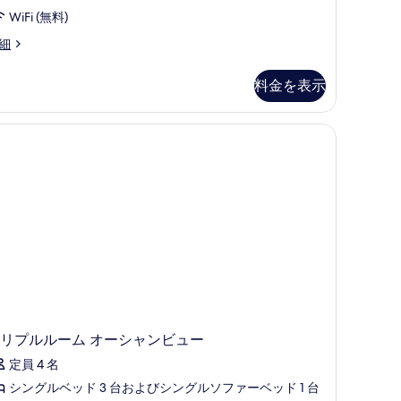
WiFi (無料)
細
料金を表示
海
)
リプルルーム オーシャンビュー
定員 4 名
シングルベッド 3 台およびシングルソファーベッド 1 台