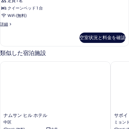
の
な
定員 1 名
る
グ
し
す
クイーンベッド 1 台
(Basement)
ル
べ
WiFi (無料)
の
ル
詳
て
シ
詳細
細
ー
テ
の
ム
ィ
写
空室状況と料金を確認
シ
の
真
ン
す
グ
類似した宿泊施設
を
ル
べ
表
ル
ナムサン ヒル ホテル
サボイ 
て
ー
示
ム
の
す
の
写
詳
る
細
真
を
表
示
ナ
サ
ナムサン ヒル ホテル
サボイ
す
ム
ボ
中区
ミョン
る
サ
イ