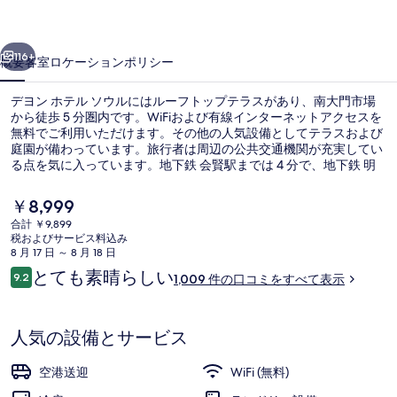
ソ
前へ
次へ
ウ
116+
概要
客室
ロケーション
ポリシー
ル
デヨン ホテル ソウルにはルーフトップテラスがあり、南大門市場
の
から徒歩 5 分圏内です。WiFiおよび有線インターネットアクセスを
無料でご利用いただけます。その他の人気設備としてテラスおよび
写
庭園が備わっています。旅行者は周辺の公共交通機関が充実してい
真
る点を気に入っています。地下鉄 会賢駅までは 4 分で、地下鉄 明
洞駅までは 7 分です。
ギ
現
￥8,999
在
ャ
合計 ￥9,899
の
税およびサービス料込み
施設の正面
ラ
料
8 月 17 日 ～ 8 月 18 日
金
口
とても素晴らしい
リ
9.2
1,009 件の口コミをすべて表示
は
10段階中9.2
コ
￥8,999
ー
ミ
で
す
人気の設備とサービス
空港送迎
WiFi (無料)