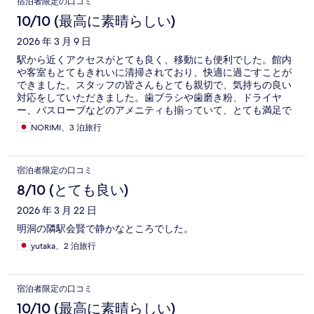
宿泊者限定の口コミ
10/10 (最高に素晴らしい)
2026 年 3 月 9 日
駅から近くアクセスがとても良く、移動にも便利でした。館内
や客室もとてもきれいに清掃されており、快適に過ごすことが
できました。スタッフの皆さんもとても親切で、気持ちの良い
対応をしていただきました。歯ブラシや歯磨き粉、ドライヤ
ー、バスローブなどのアメニティも揃っていて、とても満足で
きる滞在でした。また利用したいと思える素晴らしいホテルで
NORIMI、3 泊旅行
す。
宿泊者限定の口コミ
8/10 (とても良い)
2026 年 3 月 22 日
明洞の隣駅会賢で静かなところでした。
yutaka、2 泊旅行
宿泊者限定の口コミ
10/10 (最高に素晴らしい)