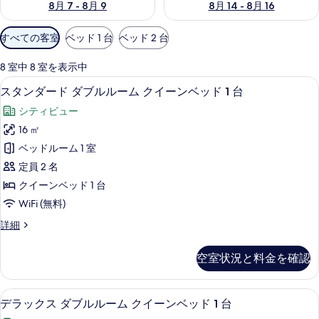
8月 7 - 8月 9
8月 14 - 8月 16
利
すべての客室
ベッド 1 台
ベッド 2 台
用
可
8 室中 8 室を表示中
能
セーフティボックス (室内)、デスク、
ス
15
スタンダード ダブルルーム クイーンベッド 1 台
な
タ
客
シティビュー
ン
室
16 ㎡
ダ
の
ベッドルーム 1 室
ー
絞
定員 2 名
り
ド
クイーンベッド 1 台
込
ダ
WiFi (無料)
み
ブ
条
ス
詳細
ル
件
タ
ル
ン
空室状況と料金を確認
ダ
ー
ー
ム
ド
デラックス ダブルルーム クイーンベッド
デ
21
ダ
デラックス ダブルルーム クイーンベッド 1 台
ク
ラ
ブ