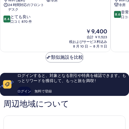
WiFi (無料)
冷房
WiFi 
ン
ホ
24 時間対応のフロント
冷房
ヒ
テ
デスク
ル
ル
10
非常
8.6
10
ホ
とても良い
ミ
段
口コミ
8.4
段
テ
口コミ 870 件
ョ
階
階
ル
ン
中
現
￥9,400
中
中
ド
8.6、
在
8.4、
区
合計 ￥11,523
ン
非
の
税およびサービス料込み
と
常
料
8 月 10 日 ～ 8 月 11 日
て
に
金
も
良
は
類似施設を比較
良
い、
￥9,400
い、
口
口
コ
コ
ミ
ログインすると、対象となる割引や特典を確認できます。も
ミ
1,431
っとリワードを獲得して、もっと旅を満喫 !
870
件
件
件
ログイン
無料で登録
件
の
の
口
周辺地域について
口
コ
コ
ミ
ミ