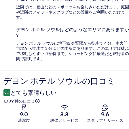
近隣では、登山などのスポーツをお楽しみいただけます。庭園
や近隣のフィットネスクラブなどの設備をご利用いただけま
す。
デヨン ホテル ソウルはどのようなエリアにありますか
?
デヨン ホテル ソウルは地下鉄 会賢駅から徒歩で 4 分、南大門
市場から徒歩で 3 分ほどの場所にあります。このエリアは徒歩
で移動しやすい点が特徴で、ショッピングに最適だと旅行者の
間で評判です。
デヨン ホテル ソウルの口コミ
口
コ
とても素晴らしい
9.2
ミ
1,009 件の口コミ
9.0
8.8
9.6
清潔度
設備とサービス
スタッフとサービス