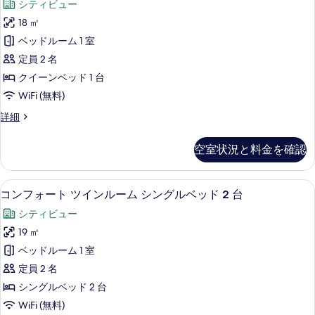
イ
シティビュー
ル
ッ
ル
ー
18 ㎡
ク
ー
ン
ベッドルーム 1 室
ム
ス
ク
ベ
定員 2 名
ダ
イ
ッ
クイーンベッド 1 台
ー
ブ
ド
WiFi (無料)
ン
ル
ベ
1
デ
詳細
ッ
ル
ラ
台
ド
ー
ッ
1
の
空室状況と料金を確認
ク
ム
台
す
ス
の
ク
ダ
べ
詳
コンフォート ツインルーム シングルベッ
コ
12
ブ
コンフォート ツインルーム シングルベッド 2 台
イ
細
て
ン
ル
ー
シティビュー
ル
の
フ
ー
ン
19 ㎡
写
ォ
ム
ベ
ベッドルーム 1 室
ク
真
ー
イ
ッ
定員 2 名
を
ト
ー
ド
シングルベッド 2 台
ン
表
ツ
1
WiFi (無料)
ベ
示