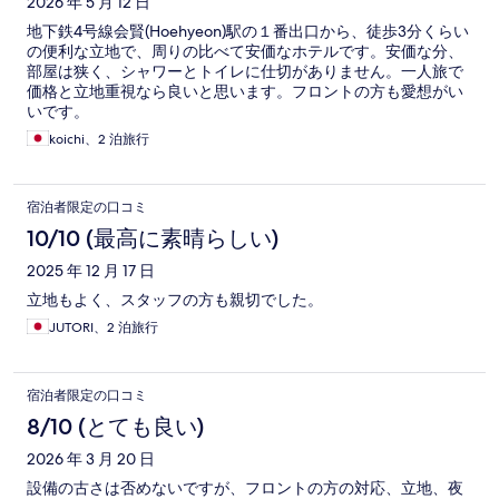
2026 年 5 月 12 日
地下鉄4号線会賢(Hoehyeon)駅の１番出口から、徒歩3分くらい
の便利な立地で、周りの比べて安価なホテルです。安価な分、
部屋は狭く、シャワーとトイレに仕切がありません。一人旅で
価格と立地重視なら良いと思います。フロントの方も愛想がい
いです。
koichi、2 泊旅行
宿泊者限定の口コミ
10/10 (最高に素晴らしい)
2025 年 12 月 17 日
立地もよく、スタッフの方も親切でした。
JUTORI、2 泊旅行
宿泊者限定の口コミ
8/10 (とても良い)
2026 年 3 月 20 日
設備の古さは否めないですが、フロントの方の対応、立地、夜