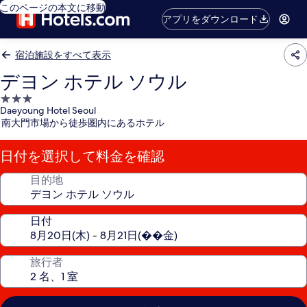
このページの本文に移動
アプリをダウンロード
宿泊施設をすべて表示
デヨン ホテル ソウル
3.0
Daeyoung Hotel Seoul
つ
南大門市場から徒歩圏内にあるホテル
星
宿
日付を選択して料金を確認
泊
施
目的地
設
日付
旅行者