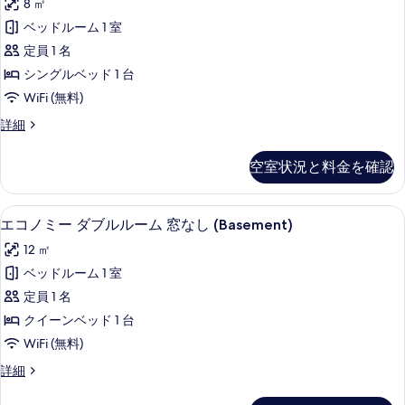
の
8 ㎡
ッ
の
ノ
ド
す
ベッドルーム 1 室
写
ミ
(複
べ
定員 1 名
数
真
ー
台)
て
シングルベッド 1 台
を
シ
の
の
WiFi (無料)
詳
表
ン
写
細
エ
詳細
示
グ
コ
真
す
ル
ノ
空室状況と料金を確認
を
ミ
る
ル
ー
表
ー
シ
エコノミー ダブルルーム 窓なし (Bas
エ
示
9
ン
エコノミー ダブルルーム 窓なし (Basement)
ム
コ
グ
す
の
12 ㎡
ル
ノ
る
ル
す
ベッドルーム 1 室
ミ
ー
べ
定員 1 名
ム
ー
の
て
クイーンベッド 1 台
ダ
詳
の
WiFi (無料)
細
ブ
写
エ
詳細
ル
コ
真
ル
ノ