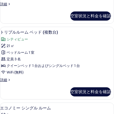
イ
ッ
台
コ
詳細
す
ド
ン
ン
の
1
る
ル
フ
台
す
空室状況と料金を確認
ォ
ー
の
べ
ー
詳
ム
ト
て
細
トリプルルーム ベッド (複数台) | 
ト
13
ツ
トリプルルーム ベッド (複数台)
シ
の
リ
イ
ン
シティビュー
ン
写
プ
ル
グ
21 ㎡
真
ル
ー
ル
ベッドルーム 1 室
ム
を
ル
シ
ベ
定員 3 名
表
ー
ン
ッ
クイーンベッド 1 台およびシングルベッド 1 台
グ
示
ム
ド
WiFi (無料)
ル
す
ベ
ベ
2
ト
詳細
る
ッ
ッ
リ
台
ド
ド
プ
2
の
空室状況と料金を確認
ル
(複
台
す
ル
の
数
ー
べ
詳
エコノミー シングル ルーム | セーフ
エ
6
ム
エコノミー シングル ルーム
台)
細
て
コ
ベ