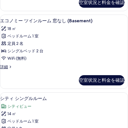
空室状況と料金を確認
を
ミ
ー
ー
表
ム
ダ
エコノミー ツインルーム 窓なし (Bas
エ
示
10
ブ
エコノミー ツインルーム 窓なし (Basement)
窓
コ
ル
す
な
18 ㎡
ル
ノ
る
ー
し
ベッドルーム 1 室
ミ
ム
(Basement)
定員 2 名
窓
ー
の
な
シングルベッド 2 台
ツ
し
す
WiFi (無料)
(Basement)
イ
べ
の
エ
詳細
ン
詳
コ
て
細
ル
ノ
の
空室状況と料金を確認
ミ
ー
写
ー
ム
ツ
真
シティ シングルルーム | セーフティボ
シ
5
イ
シティ シングルルーム
窓
を
テ
ン
な
シティビュー
ル
表
ィ
ー
し
14 ㎡
示
シ
ム
(Basement)
ベッドルーム 1 室
窓
す
ン