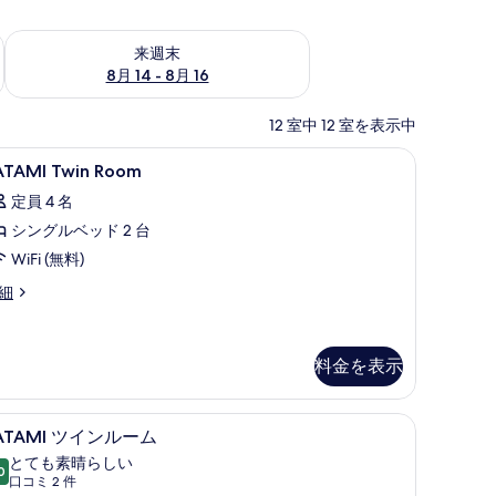
ェック
来週末 8月 14 - 8月 16 の空室状況をチェック
来週末
8月 14 - 8月 16
12 室中 12 室を表示中
、アイロン / アイロン台、WiFi (無料)
ATAMI
セーフティボックス (室内)、遮光カーテン、アイロ
5
ATAMI Twin Room
win
定員 4 名
oom
シングルベッド 2 台
の
WiFi (無料)
す
べ
ATAMI
細
in
て
oom
の
料金を表示
写
真
、アイロン / アイロン台、WiFi (無料)
ATAMI
TATAMI ツインルーム | セーフティボックス 
5
を
ATAMI ツインルーム
ツ
とても素晴らしい
表
0
イ
10 点中 9.0
(口
口コミ 2 件
示