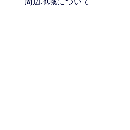
周辺地域について
ミ
コ
489
ミ
件
1,002
件
件
の
件
口
の
コ
口
ミ
コ
ミ