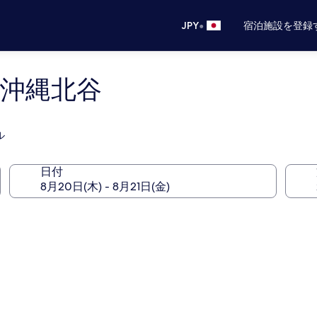
•
JPY
宿泊施設を登録
 沖縄北谷
ル
日付