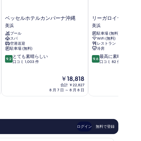
ム
の
ベ
リ
ベッセルホテルカンパーナ沖縄
リーガロイヤルリゾー
ッ
ー
す
美浜
美浜
セ
ガ
べ
プール
駐車場 (無料)
ル
ロ
スパ
WiFi (無料)
て
ホ
イ
空港送迎
レストラン
テ
ヤ
の
駐車場 (無料)
冷房
ル
ル
写
10
10
とても素晴らしい
最高に素晴らしい
カ
リ
9.2
9.6
段
段
口コミ 1,003 件
口コミ 82 件
ン
ゾ
真
階
階
パ
ー
を
中
中
ー
ト
現
￥18,818
9.2、
9.6、
ナ
沖
表
在
と
最
沖
合計 ￥22,827
縄
示
の
て
高
8 月 7 日 ～ 8 月 8 日
8 月 
縄
北
料
も
に
美
谷
す
金
素
素
浜
美
る
は
晴
晴
浜
￥18,818
ら
ら
し
し
い、
い、
ログイン
無料で登録
口
口
コ
コ