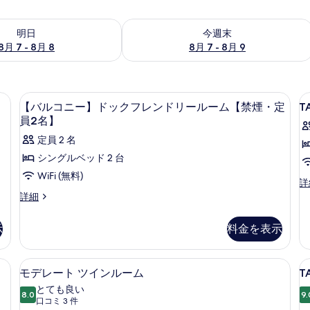
- 8月 8 の空室状況をチェック
今週末 8月 7 - 8月 9 の空室状況をチ
明日
今週末
8月 7 - 8月 8
8月 7 - 8月 9
カーテン、アイロン / アイロン台、WiFi (無料)
セーフティボックス (室内)、遮光カーテン
T
【バ
1
【バルコニー】ドックフレンドリールーム【禁煙・定
T
T
ル
員2名】
R
コ
定員 2 名
ニ
シングルベッド 2 台
ー】
WiFi (無料)
T
詳
ド
Tw
【バ
詳細
ッ
R
ル
の
コ
ク
示
料金を表示
詳
ニ
フ
細
ー】
ド
レ
カーテン、アイロン / アイロン台、WiFi (無料)
セーフティボックス (室内)、遮光カーテン
T
モ
4
ッ
モデレート ツインルーム
T
ン
デ
ク
とても良い
フ
8.0
9.
ド
10 点中 8.0
レ
(口
口コミ 3 件
レ