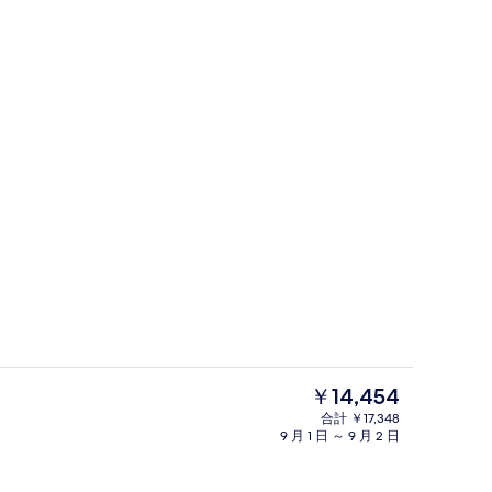
電子レンジ
現
￥14,454
在
合計 ￥17,348
の
9 月 1 日 ～ 9 月 2 日
ー
朝食 (ビュッフェ)、毎日提供 (有料)
料
金
は