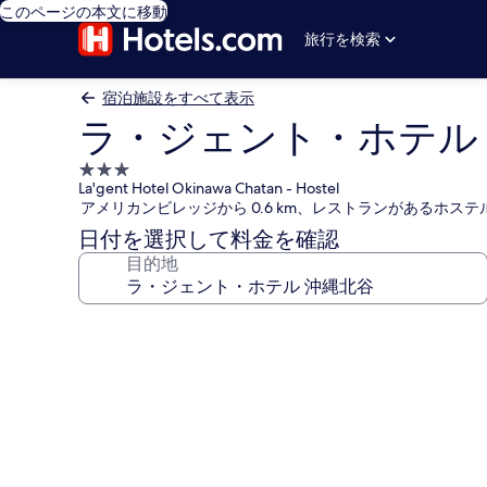
このページの本文に移動
旅行を検索
宿泊施設をすべて表示
ラ・ジェント・ホテル
3.0
La'gent Hotel Okinawa Chatan - Hostel
つ
アメリカンビレッジから 0.6 km、レストランがあるホステ
星
日付を選択して料金を確認
宿
目的地
泊
施
設
ラ・
ジ
ェ
ン
ト・