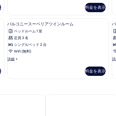
レ
示
ミ
ミ
を
示
料金を表示
ジ
す
リ
リ
表
ー
ー
ャ
る
ア
ク
示
ボックス (室内)、遮光カーテン、アイロン / アイロン台、WiFi (無料)
バルコニースーペリアツインルーム | セ
バ
ー
1
ン
イ
バルコニースーペリアツインルーム
バ
す
ル
ド
ー
ル
ベッドルーム 1 室
レ
ン
る
コ
ー
ジ
ル
定員 3 名
ニ
ム
ャ
ー
シングルベッド 2 台
ー
ム
ー
の
ル
の
WiFi (無料)
ス
す
ー
詳
バ
バ
詳細
詳
ム
細
ー
べ
ル
ル
の
ペ
コ
コ
て
詳
示
料金を表示
ニ
ニ
細
リ
の
ー
ー
ア
写
ス
ス
ー
ー
ツ
真
ペ
ペ
イ
を
リ
リ
タワーミハマ by DSH
ホテル サンセット アメリカン
ア
ア
ン
表
ツ
ツ
ル
示
イ
イ
ン
ン
ー