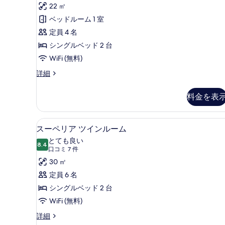
す
コ
ダ
22 ㎡
の
べ
詳
ミ
ー
ベッドルーム 1 室
細
て
16
ド
定員 4 名
件)
の
ツ
シングルベッド 2 台
写
イ
WiFi (無料)
真
ン
ス
詳細
を
タ
ル
ン
表
料金を表
ー
ダ
示
ー
ム
す
ド
スーペリア ツインルーム | セー
ス
の
5
ツ
スーペリア ツインルーム
る
ー
イ
す
とても良い
ン
8.4
10 点中 8.4
ペ
(口
べ
口コミ 7 件
ル
コ
リ
30 ㎡
て
ー
ミ
ム
ア
定員 6 名
の
の
7
ツ
シングルベッド 2 台
写
詳
件)
細
イ
WiFi (無料)
真
ン
を
ス
詳細
ー