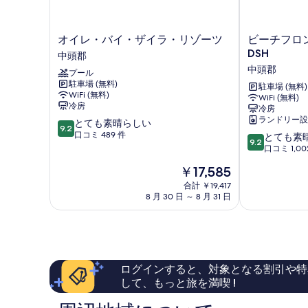
真
を
オ
ビ
オイレ・バイ・ザイラ・リゾーツ
ビーチフロン
イ
ー
表
DSH
中頭郡
レ・
チ
示
中頭郡
プール
バ
フ
駐車場 (無料)
す
イ・
ロ
駐車場 (無料)
WiFi (無料)
WiFi (無料)
ザ
ン
る
冷房
冷房
イ
ト
ランドリー設
10
とても素晴らしい
ラ・
タ
9.2
段
口コミ 489 件
10
リ
ワ
とても素
9.2
階
段
ゾ
ー
口コミ 1,00
中
階
ー
ミ
現
￥17,585
9.2、
中
ツ
ハ
在
と
9.2、
中
合計 ￥19,417
マ
の
て
8 月 30 日 ～ 8 月 31 日
と
頭
by
料
も
て
郡
DSH
金
素
も
中
は
晴
素
頭
￥17,585
ら
晴
郡
し
ら
ログインすると、対象となる割引や特
い、
し
して、もっと旅を満喫 !
口
い、
コ
口