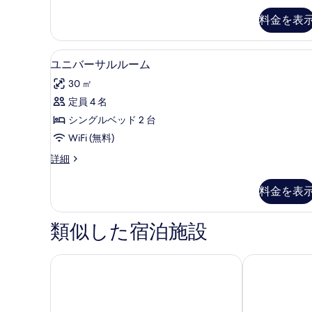
ル
表
ペ
料金を表
ー
示
リ
ア
ム
す
ツ
ユニバーサルルーム | セーフティ
ユ
の
る
4
イ
ユニバーサルルーム
ニ
ン
す
30 ㎡
ル
バ
べ
ー
定員 4 名
ー
て
ム
シングルベッド 2 台
の
サ
の
詳
WiFi (無料)
ル
写
細
ユ
詳細
ル
真
ニ
ー
バ
を
料金を表
ー
ム
表
サ
の
示
ル
類似した宿泊施設
ル
す
す
ー
べ
る
ム
オイレ・バイ・ザイラ・リゾーツ
ビーチフロント
の
て
詳
の
細
写