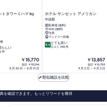
す
ル
ル
ム
る
ー
ー
の
ム
ム
ホ
トタワーミハマ by
ホテル サンセット アメリカン
の
の
テ
す
中頭郡
詳
詳
ル
べ
細
細
駐車場 (無料)
サ
WiFi (無料)
て
ン
冷房
セ
の
ランドリー設備
ッ
備
写
10
とても良い
ト
8.4
段
口コミ 398 件
晴らしい
ア
真
階
2 件
メ
を
中
リ
現
現
￥15,770
￥13,857
8.4、
カ
表
在
在
と
合計 ￥19,294
ン
合計 ￥16,793
示
の
の
て
8 月 30 日 ～ 8 月 31 日
9 月 2 日 ～ 9 月 3 日
中
料
料
も
頭
す
金
金
良
類似施設を比較
郡
る
は
は
い、
￥15,770
￥13,857
口
コ
典を確認できます。もっとリワードを獲得
ミ
398
件