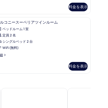
ン
料金を表示
ル
ー
ーフティボックス (室内)、遮光カーテン、アイロン / アイロン台、WiFi (無料
バルコニースーペリアツインルーム | セーフティ
バ
ム
1
ルコニースーペリアツインルーム
ル
の
ベッドルーム 1 室
コ
す
定員 2 名
ニ
べ
シングルベッド 2 台
ー
て
WiFi (無料)
ス
の
細
ー
写
ペ
真
料金を表示
リ
を
ア
表
ツ
示
イ
す
ベッセルホテルカンパーナ沖縄
リーガロイヤルリゾート
ン
る
ル
ー