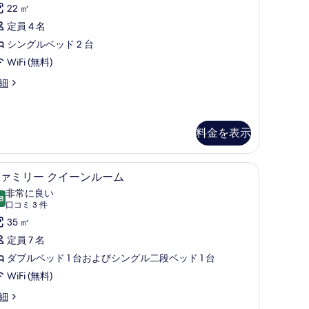
ン
コ
22 ㎡
す
ミ
ル
定員 4 名
る
2
ー
シングルベッド 2 台
件)
ム
WiFi (無料)
の
ATAMI
細
す
べ
て
料金を表示
の
セーフティボックス (室内)、遮光カーテン、アイロン / アイロン台、WiFi (無料
写
ファミリー クイーンルーム | セーフティボックス
フ
6
ァミリー クイーンルーム
真
ァ
非常に良い
8
を
10 点中 8.8
ミ
(口
口コミ 3 件
コ
表
リ
35 ㎡
ミ
示
ー
定員 7 名
3
す
ク
ダブルベッド 1 台およびシングル二段ベッド 1 台
件)
る
イ
WiFi (無料)
ー
細