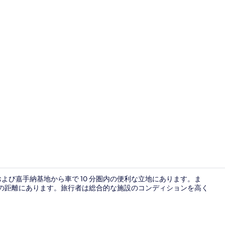
外観
よび嘉手納基地から車で 10 分圏内の便利な立地にあります。ま
 分の距離にあります。旅行者は総合的な施設のコンディションを高く
シティ ビュ