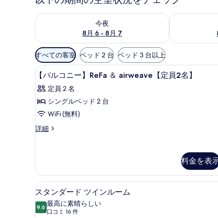
今夜 8月 6 - 8月 7 の空室状況をチェック
明日 8月 7 
今夜
8月 6 - 8月 7
利
すべての客室
ベッド 2 台
ベッド 3 台以上
用
セーフティボックス (室内)、遮光
【バ
可
1
【バルコニー】ReFa ＆ airweave【定員2名】
ル
能
定員 2 名
な
コ
シングルベッド 2 台
客
ニ
WiFi (無料)
室
ー】
の
【バ
詳細
ReFa
絞
ル
＆
コ
り
ニ
airweave【定
込
料金を表
ー】
み
員
ReFa
条
＆
2
セーフティボックス (室内)、遮光
ス
airweave【定
4
件
スタンダード ツインルーム
名】
員
タ
最高に素晴らしい
の
2
9.6
10 点中 9.6
ン
(口
口コミ 16 件
名】