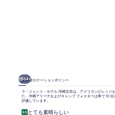
ホ
テ
ル
沖
縄
北
谷
の
写
真
64+
概要
客室
ロケーション
ポリシー
ギ
ラ・ジェント・ホテル 沖縄北谷は、アメリカンビレッジお
ャ
た、沖縄アリーナおよびキャンプ フォスターは車で 10
評価しています。
ラ
リ
口
とても素晴らしい
9.0
10段階中9.0