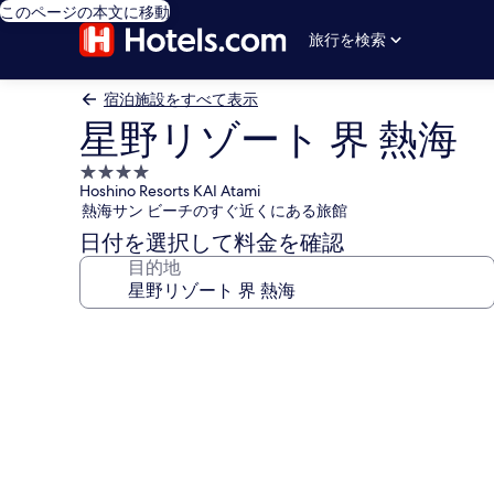
このページの本文に移動
旅行を検索
宿泊施設をすべて表示
星野リゾート 界 熱海
4.0
Hoshino Resorts KAI Atami
つ
熱海サン ビーチのすぐ近くにある旅館
星
日付を選択して料金を確認
宿
目的地
泊
施
設
星
野
リ
ゾ
ー