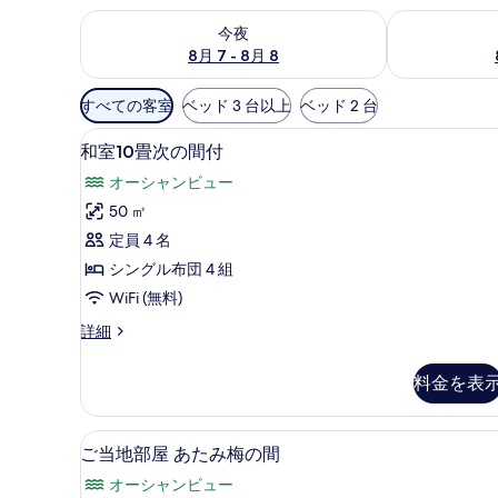
今夜 8月 7 - 8月 8 の空室状況をチェック
明日 8月 8 
今夜
8月 7 - 8月 8
利
すべての客室
ベッド 3 台以上
ベッド 2 台
用
和室10畳次の間付 | セーフティボ
和
可
5
和室10畳次の間付
室
能
オーシャンビュー
な
10
50 ㎡
客
畳
定員 4 名
室
次
の
シングル布団 4 組
の
絞
WiFi (無料)
間
り
和
詳細
付
込
室
み
の
10
料金を表
条
畳
す
次
件
べ
の
ご当地部屋 あたみ梅の間 | セーフ
ご
7
間
て
ご当地部屋 あたみ梅の間
当
付
の
オーシャンビュー
の