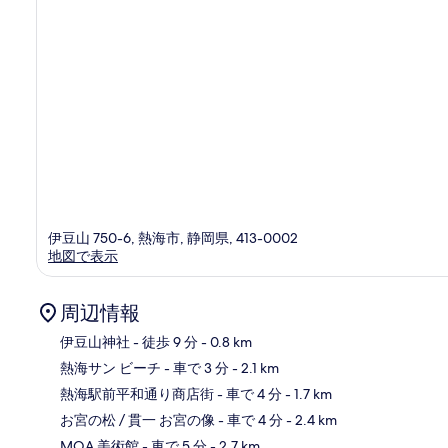
コ
ミ
伊豆山 750-6, 熱海市, 静岡県, 413-0002
地図で表示
周辺情報
伊豆山神社
- 徒歩 9 分
- 0.8 km
熱海サン ビーチ
- 車で 3 分
- 2.1 km
地
熱海駅前平和通り商店街
- 車で 4 分
- 1.7 km
お宮の松 / 貫一 お宮の像
- 車で 4 分
- 2.4 km
MOA 美術館
- 車で 5 分
- 2.7 km