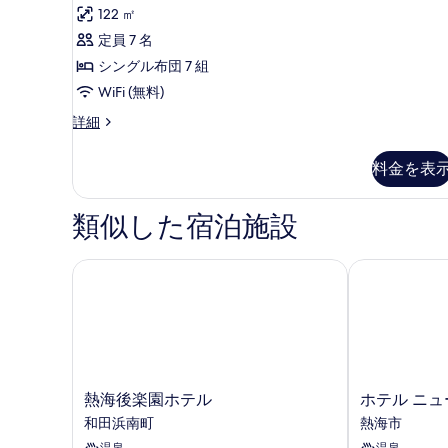
地
写
詳
122 ㎡
部
細
真
定員 7 名
屋
を
シングル布団 7 組
あ
表
WiFi (無料)
た
示
ご
詳細
み
当
す
梅
地
る
料金を表
部
の
屋
間
あ
類似した宿泊施設
た
の
み
す
梅
熱海後楽園ホテル
ホテル ニュ
の
べ
間
て
の
詳
の
細
写
真
熱
ホ
熱海後楽園ホテル
ホテル ニ
海
テ
を
和田浜南町
熱海市
後
ル
表