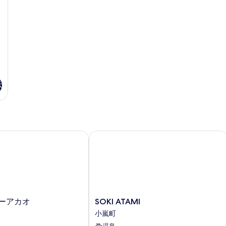
写
詳
詳
細
細
真
を
表
示
す
る
示
ーアカオ
SOKI ATAMI
SOKI
ューアカオ
SOKI ATAMI
ATAMI
小嵐町
小