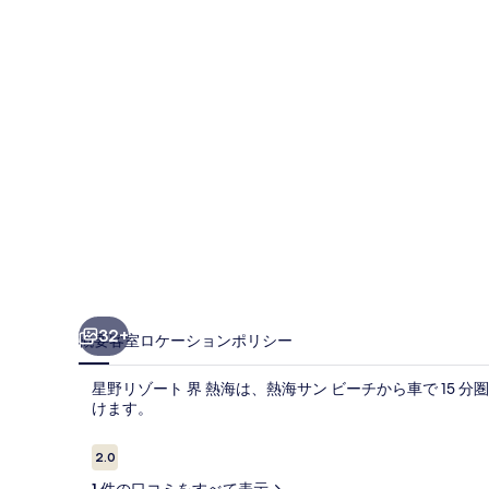
ト
界
熱
海
の
写
真
ギ
ャ
ラ
32+
概要
客室
ロケーション
ポリシー
リ
星野リゾート 界 熱海は、熱海サン ビーチから車で 15
ー
けます。
口
2.0
10段階中2.0
コ
1 件の口コミをすべて表示