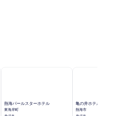
写
真
を
表
示
す
る
熱海パールスターホテル
亀の井ホテル 熱海
熱
亀
熱海パールスターホテル
亀の井ホテル 熱海
海
の
東海岸町
熱海市
パ
井