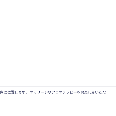
施設からの
 分圏内に位置します。 マッサージやアロマテラピーをお楽しみいただ
階段