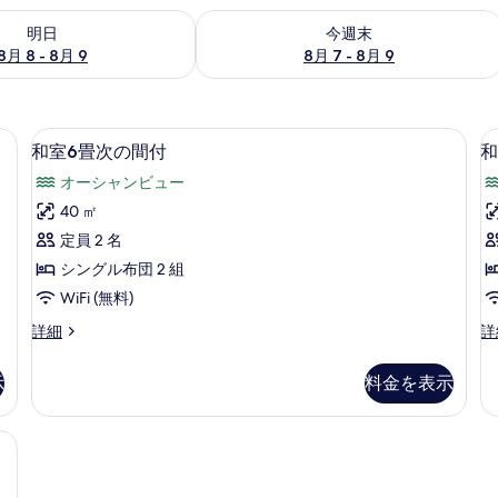
- 8月 9 の空室状況をチェック
今週末 8月 7 - 8月 9 の空室状況をチ
明日
今週末
8月 8 - 8月 9
8月 7 - 8月 9
ックス (室内)、WiFi (無料)
和室6畳次の間付 | セーフティボックス (室
和
5
和室6畳次の間付
和
室
オーシャンビュー
6
1
40 ㎡
畳
定員 2 名
次
シングル布団 2 組
の
WiFi (無料)
間
和
和
詳細
詳
付
室
室
の
6
12
示
料金を表示
畳
畳
す
次
次
べ
の
の
ティボックス (室内)、WiFi (無料)
間
間
て
付
付
の
の
の