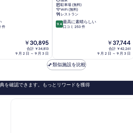
温泉
嵐
駐車場 (無料)
町
WiFi (無料)
レストラン
10
い
最高に素晴らしい
9.4
段
2 件
口コミ 253 件
階
中
現
現
￥30,895
￥37,744
9.4、
在
在
最
合計 ￥34,813
合計 ￥42,261
の
の
高
9 月 2 日 ～ 9 月 3 日
9 月 2 日 ～ 9 月 3 日
料
料
に
金
金
素
類似施設を比較
は
は
晴
￥30,895
￥37,744
ら
し
典を確認できます。もっとリワードを獲得
い、
口
コ
ミ
253
件
件
の
口