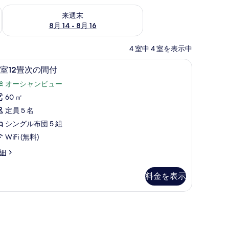
ェック
来週末 8月 14 - 8月 16 の空室状況をチェック
来週末
8月 14 - 8月 16
4 室中 4 室を表示中
内)、WiFi (無料)
和室12畳次の間付 | セーフティボックス (室内)、W
和
5
室12畳次の間付
室
オーシャンビュー
2
60 ㎡
畳
定員 5 名
次
シングル布団 5 組
の
WiFi (無料)
間
細
付
の
料金を表示
す
べ
て
の