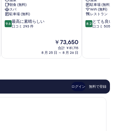
温泉
温泉
ー
ホ
朝食 (無料)
駐車場 (無料)
ル
テ
スパ
WiFi (無料)
ス
ル
駐車場 (無料)
レストラン
タ
熱
10
10
最高に素晴らしい
とても良い
ー
海
9.6
8.2
段
段
口コミ 293 件
口コミ 505 件
ホ
熱
階
階
テ
海
中
中
ル
市
現
￥73,650
9.6、
8.2、
東
在
最
と
海
合計 ￥81,715
の
高
て
8 月 25 日 ～ 8 月 26 日
9 
岸
料
に
も
町
金
素
良
は
晴
い、
￥73,650
ら
口
し
コ
い、
ミ
ログイン
無料で登録
口
505
コ
件
ミ
件
293
の
件
口
件
コ
の
ミ
口