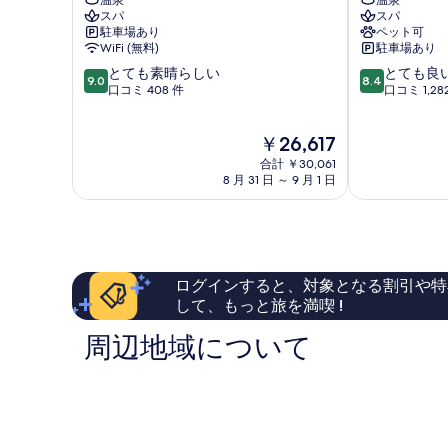
温泉
温泉
楽
ニ
スパ
スパ
示
園
ュ
駐車場あり
ペット可
ホ
ー
す
WiFi (無料)
駐車場あり
テ
ア
る
10
10
とても素晴らしい
とても良
ル
カ
9.0
8.4
段
段
口コミ 408 件
口コミ 1,28
和
オ
階
階
田
熱
中
中
浜
海
現
￥26,617
9.0、
8.4、
南
市
在
と
と
町
合計 ￥30,061
の
て
て
8 月 31 日 ～ 9 月 1 日
料
も
も
金
素
良
は
晴
い、
￥26,617
ら
口
し
コ
ログインすると、対象となる割引や特
い、
ミ
して、もっと旅を満喫 !
口
1,282
コ
件
周辺地域について
ミ
件
408
の
件
口
件
コ
の
ミ
口