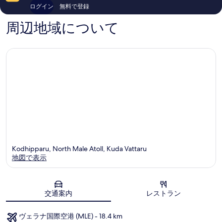
フ
653
ミ
ログイン
無料で登録
る
リ
件
547
ー
件
件
周辺地域について
ト
の
件
ラ
口
の
ン
コ
口
ス
ミ
コ
フ
ミ
ァ
ー
ズ
Ailafushi
Kodhipparu, North Male Atoll, Kuda Vattaru
地図で表示
地図
交通案内
レストラン
ヴェラナ国際空港 (MLE) - 18.4 km