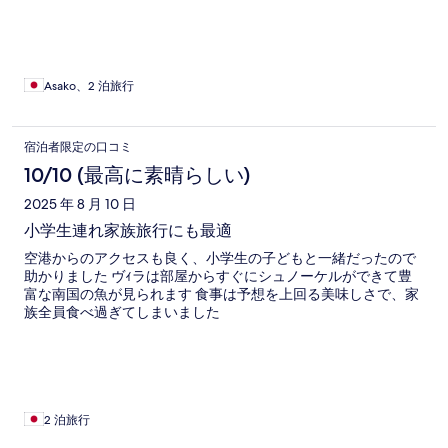
いないので、大人２子供１名で５万は追加でかかっている。
Asako、2 泊旅行
宿泊者限定の口コミ
10/10 (最高に素晴らしい)
2025 年 8 月 10 日
小学生連れ家族旅行にも最適
空港からのアクセスも良く、小学生の子どもと一緒だったので
助かりました ヴｨラは部屋からすぐにシュノーケルができて豊
富な南国の魚が見られます 食事は予想を上回る美味しさで、家
族全員食べ過ぎてしまいました
2 泊旅行