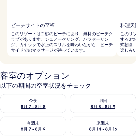
ビーチサイドの至福
料理天
このリゾートは白砂のビーチにあり、無料のビーチク
このリ
ラブがあります。シュノーケリング、パラセーリン
する3
グ、カヤックで水上のスリルを味わいながら、ビーチ
式朝食
サイドでのマッサージが待っています。
楽しみ
客室のオプション
以下の期間の空室状況をチェック
今夜 8月 7 - 8月 8 の空室状況をチェック
明日 8月 8 - 8月 9 の空室
今夜
明日
8月 7 - 8月 8
8月 8 - 8月 9
今週末 8月 7 - 8月 9 の空室状況をチェック
来週末 8月 14 - 8月 16 の
今週末
来週末
8月 7 - 8月 9
8月 14 - 8月 16