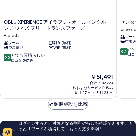
ム
シ
オ
ー
ャ
シ
OBLU
セ
OBLU XPERIENCE アイラフシ - オールインクルー
センタ
ン
ャ
XPERIENCE
ン
シブ ウィズ フリー トランスファーズ
Giravar
ン
ビ
ア
タ
ビ
Ailafushi
プール
イ
ラ
ュ
ュ
空港送
ラ
プール
朝食 (無料)
ラ
ー
ー
空港送迎
WiFi (無料)
フ
ス
10
とて
の
9.2
の
シ
フ
段
口コミ
10
とても素晴らしい
詳
9.2
-
シ
階
段
口コミ 547 件
す
細
オ
リ
中
階
べ
ー
ゾ
9.2、
中
現
ル
￥61,491
ー
と
9.2、
て
在
イ
ト
て
と
合計 ￥82,923
の
の
ン
&
も
て
税およびサービス料込み
料
ク
ス
素
8 月 27 日 ～ 8 月 28 日
も
写
金
ル
パ
晴
素
真
は
ー
モ
ら
類似施設を比較
晴
￥61,491
シ
ル
し
を
ら
ブ
デ
い、
し
表
ウ
ィ
口
い、
ログインすると、対象となる割引や特典を確認できます。も
示
ィ
ブ
コ
口
っとリワードを獲得して、もっと旅を満喫 !
ズ
Giravaru
ミ
コ
す