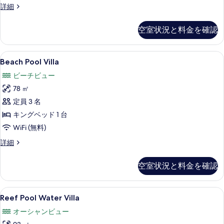
の
Lagoon
詳細
Water
写
Villa
空室状況と料金を確認
真
の
詳
を
細
Beach
Beach Pool Villa | ミニバー、
表
8
Beach Pool Villa
Pool
示
ビーチビュー
Villa
す
78 ㎡
の
る
定員 3 名
す
キングベッド 1 台
べ
WiFi (無料)
て
の
Beach
詳細
Pool
写
Villa
空室状況と料金を確認
真
の
詳
を
細
Reef
Reef Pool Water Villa | テラス / パテ
表
10
Reef Pool Water Villa
Pool
示
オーシャンビュー
Water
す