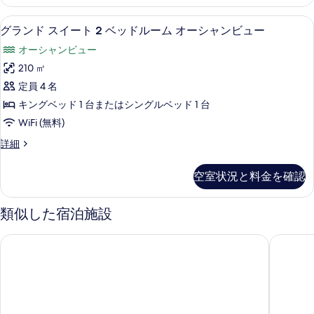
詳
を
細
グランド スイート 2 ベッドルーム オー
グ
表
8
グランド スイート 2 ベッドルーム オーシャンビュー
ラ
示
オーシャンビュー
ン
す
210 ㎡
ド
る
定員 4 名
ス
キングベッド 1 台またはシングルベッド 1 台
イ
WiFi (無料)
ー
グ
詳細
ト
ラ
2
ン
空室状況と料金を確認
ド
ベ
ス
ッ
イ
類似した宿泊施設
ー
ド
ト
ル
OBLU XPERIENCE アイラフシ - オールインクルーシブ ウィ
センタラ
2
ー
ベ
ッ
ム
ド
オ
ル
ー
ー