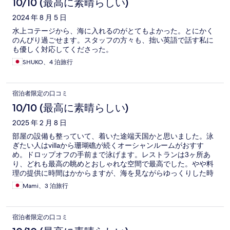
10/10 (最高に素晴らしい)
2024 年 8 月 5 日
水上コテージから、海に入れるのがとてもよかった。とにかく
のんびり過ごせます。スタッフの方々も、拙い英語で話す私に
も優しく対応してくださった。
SHUKO、4 泊旅行
宿泊者限定の口コミ
10/10 (最高に素晴らしい)
2025 年 2 月 8 日
部屋の設備も整っていて、着いた途端天国かと思いました。泳
ぎたい人はvillaから珊瑚礁が続くオーシャンルームがおすす
め。ドロップオフの手前まで泳げます。レストランは3ヶ所あ
り、どれも最高の眺めとおしゃれな空間で最高でした。やや料
理の提供に時間はかからますが、海を見ながらゆっくりした時
間を過ごせるので問題なしです。
Mami、3 泊旅行
宿泊者限定の口コミ