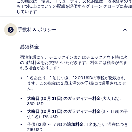
この施設は、環境、コミュニティ、文化的遺産、地域経済のう
ち 1 つ以上についての配慮を評価するグリーン グローブに参加
しています。
手数料 & ポリシー
必須料金
宿泊施設にて、チェックインまたはチェックアウト時に次
の追加料金をお支払いいただきます。料金には税金が含ま
れる場合があります :
1 名あたり、1 泊につき、12.00 USDの市税が徴収され
ます。この税金は 2 歳未満のお子様には適用されませ
ん。
大晦日 (12 月 31 日) のガラディナー料金
(大人 1 名) :
350 USD
大晦日 (12 月 31 日) のガラディナー料金
(3 ～ 11 歳 の子
供 1 名) : 175 USD
子供 (12 歳 ～ 17 歳) の
追加料金
: 1 名あたり1 滞在につき
215 USD