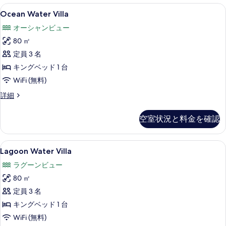
Ocean
Ocean Water Villa | ミニバ
9
Ocean Water Villa
Water
オーシャンビュー
Villa
80 ㎡
の
定員 3 名
す
キングベッド 1 台
べ
WiFi (無料)
て
の
Ocean
詳細
Water
写
Villa
空室状況と料金を確認
真
の
詳
を
細
Lagoon
Lagoon Water Villa | ミニバ
表
9
Lagoon Water Villa
Water
示
ラグーンビュー
Villa
す
80 ㎡
の
る
定員 3 名
す
キングベッド 1 台
べ
WiFi (無料)
て