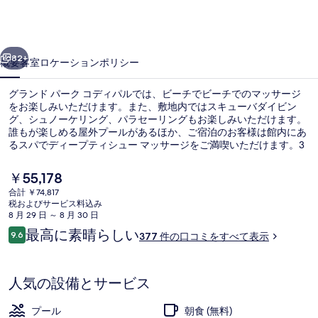
ー
ク
前へ
次へ
コ
82+
概要
客室
ロケーション
ポリシー
デ
グランド パーク コディパルでは、ビーチでビーチでのマッサージ
ィ
をお楽しみいただけます。また、敷地内ではスキューバダイビン
グ、シュノーケリング、パラセーリングもお楽しみいただけます。
パ
誰もが楽しめる屋外プールがあるほか、ご宿泊のお客様は館内にあ
ル
るスパでディープティシュー マッサージをご満喫いただけます。3
か所のレストランの 1 つであるEdgeでは、多国籍料理をお召し上が
の
りいただけます。その他の設備としてキッズクラブ (無料)、プール
現
￥55,178
サイドバー、およびフィットネスセンターなどが、この高級リゾー
在
写
合計 ￥74,817
トに備わっています。旅行者は親切なスタッフを高く評価していま
の
税およびサービス料込み
す。
外観
真
料
8 月 29 日 ～ 8 月 30 日
金
口
最高に素晴らしい
ギ
9.6
377 件の口コミをすべて表示
は
10段階中9.6
コ
￥55,178
ャ
ミ
で
す
ラ
人気の設備とサービス
リ
プール
朝食 (無料)