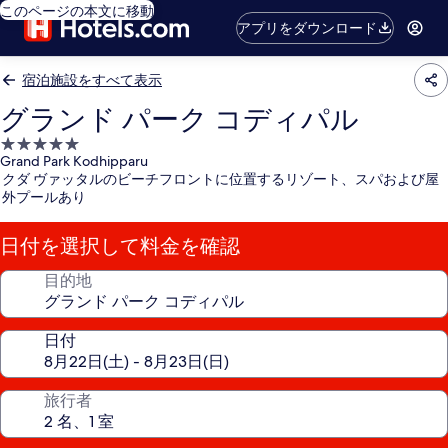
このページの本文に移動
アプリをダウンロード
宿泊施設をすべて表示
グランド パーク コディパル
5.0
Grand Park Kodhipparu
つ
クダ ヴァッタルのビーチフロントに位置するリゾート、スパおよび屋
星
外プールあり
宿
泊
日付を選択して料金を確認
施
設
目的地
日付
旅行者