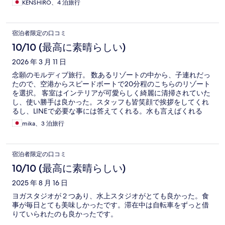
KENSHIRO、4 泊旅行
宿泊者限定の口コミ
10/10 (最高に素晴らしい)
2026 年 3 月 11 日
念願のモルディブ旅行。 数あるリゾートの中から、子連れだっ
たので、空港からスピードボートで20分程のこちらのリゾート
を選択。 客室はインテリアが可愛らしく綺麗に清掃されていた
し、使い勝手は良かった。スタッフも皆笑顔で挨拶をしてくれ
るし、LINEで必要な事には答えてくれる。水も言えばくれる
し、部屋やサービス、スタッフに関して不満は無い。 ホテルの
mika、3 泊旅行
WiFiが不安定だったので、ポケットWiFiを持参して正解だっ
た。 シャワーの水圧が少しだけ弱く感じたが、許容範囲だと思
う。 無料でシュノーケルセットも借りれたし、ピークシーズン
宿泊者限定の口コミ
であったが、プールサイドのカバナの数には余裕があり、いつ
行ってもすぐに確保する事ができた。 プールの水温も高く、長
10/10 (最高に素晴らしい)
時間利用してしまった。 朝食の種類はそんなに品数はないが、
2025 年 8 月 16 日
毎日変わるので飽きない。 我が家は3泊したが、本当にこじん
まりしたリゾートなので、それ以上連泊する方は、もう少し施
ヨガスタジオが２つあり、水上スタジオがとても良かった。食
設が大きくてアクティビディが盛んだったりするリゾートか、
事が毎日とても美味しかったです。滞在中は自転車をずっと借
リゾートをはしごして数軒のリゾートを楽しむのが良いと思っ
りていられたのも良かったです。
た。 後はやっぱりスピードボートの送迎代は宿泊費用に入って