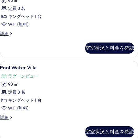
93 ㎡
Villa
る
の
定員 3 名
す
キングベッド 1 台
べ
WiFi (無料)
て
Reef
詳細
Pool
の
Water
空室状況と料金を確認
写
Villa
の
真
詳
Pool
テラス / パティオ
を
9
細
Pool Water Villa
Water
表
ラグーンビュー
Villa
示
93 ㎡
の
す
定員 3 名
す
る
キングベッド 1 台
べ
WiFi (無料)
て
の
Pool
詳細
Water
写
Villa
空室状況と料金を確認
真
の